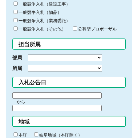
キ
一般競争入札（建設工事）
ー
一般競争入札（物品）
ワ
一般競争入札（業務委託）
ー
ド
一般競争入札（その他）
公募型プロポーザル
を
入
担当所属
力
部局
所属
入札公告日
期
から
間
期
の
間
始
地域
の
ま
終
り
わ
本庁
岐阜地域（本庁除く）