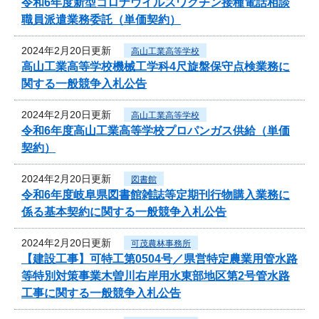
令和6年度新型コロナウイルスワクチン接種電話相談
職員派遣業務委託（単価契約）
2024年2月20日更新
高山工業高等学校
高山工業高等学校機械工学科4尺旋盤保守点検業務に
関する一般競争入札公告
2024年2月20日更新
高山工業高等学校
令和6年度高山工業高等学校プロパンガス供給（単価
契約）
2024年2月20日更新
図書館
令和6年度岐阜県図書館雑誌等定期刊行物購入業務に
係る基本契約に関する一般競争入札公告
2024年2月20日更新
可茂農林事務所
【建設工事】可特工第0504号／県営特定農業用管水路
等特別対策事業木曽川右岸用水東部地区第2号管水路
工事に関する一般競争入札公告