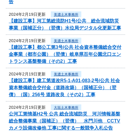
告
2024年2月19日更新
美濃土木事務所
【建設工事】河工第総流防H1号/公共 総合流域防災
事業（国補正分）（翌債）水位局デジタル化更新工事
2024年2月19日更新
美濃土木事務所
【建設工事】都公工第3号/公共 社会資本整備総合交付
金事業（都市公園）（翌債）岐阜県百年公園北口エン
トランス基盤整備（その2）工事
2024年2月19日更新
美濃土木事務所
【建設工事】建工第道改R5-1-A01-083-2号/公共 社会
資本整備総合交付金（道路改築）（国補正分）（翌
債）（国）256号 道路改良（その2）工事
2024年2月19日更新
大垣土木事務所
公河工第情基H2号 公共 総合流域防災 河川情報基盤
総合整備事業（国補正）（翌債） 水門川他 CCTV
カメラ設備改修他 工事に関する一般競争入札公告