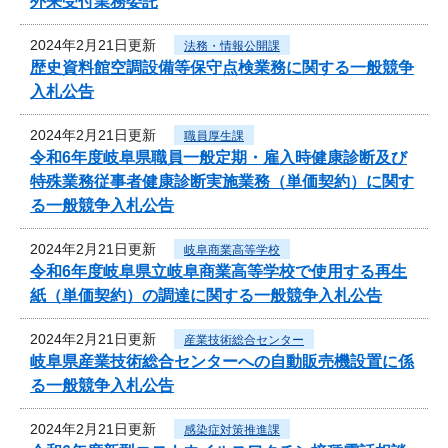
外来受付業務委託
2024年2月21日更新
法務・情報公開課
歴史資料館空調設備等保守点検業務に関する一般競争
入札公告
2024年2月21日更新
職員厚生課
令和6年度岐阜県職員一般定期・雇入時健康診断及び
特殊業務従事者健康診断実施業務（単価契約）に関す
る一般競争入札公告
2024年2月21日更新
岐阜商業高等学校
令和6年度岐阜県立岐阜商業高等学校で使用する再生
紙（単価契約）の調達に関する一般競争入札公告
2024年2月21日更新
産業技術総合センター
岐阜県産業技術総合センターへの自動販売機設置に係
る一般競争入札公告
2024年2月21日更新
感染症対策推進課