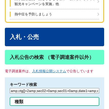
観光キャンペーンを実施」他
熱中症を予防しましょう
本
文
入札・公売
入札公告の検索 （電子調達案件以外）
電子調達案件は、
入札情報公開システム
で公告しています
キーワード検索
検
索
す
種類
る