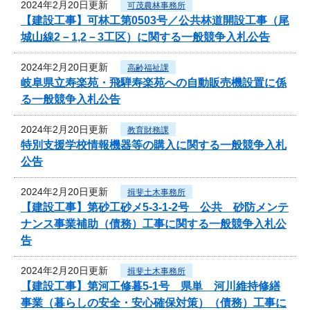
2024年2月20日更新
可茂農林事務所
【建設工事】可林工第0503号／公共林道開設工事（尾
城山線2－1,2－3工区）に関する一般競争入札公告
2024年2月20日更新
高齢福祉課
岐阜県立寿楽苑・飛騨寿楽苑への自動販売機設置に係
る一般競争入札公告
2024年2月20日更新
教育財務課
特別支援学校情報機器等の購入に関する一般競争入札
公告
2024年2月20日更新
揖斐土木事務所
【建設工事】第砂工砂メ5-3-1-2号 公共 砂防メンテ
ナンス事業補助（債務）工事に関する一般競争入札公
告
2024年2月20日更新
揖斐土木事務所
【建設工事】第河工修暮5-1号 県単 河川維持修繕
事業（暮らしの安全・安心確保対策）（債務）工事に