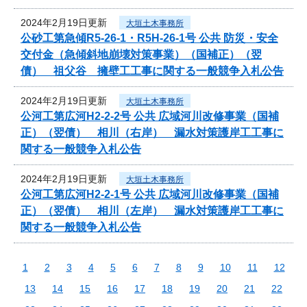
2024年2月19日更新
大垣土木事務所
公砂工第急傾R5-26-1・R5H-26-1号 公共 防災・安全
交付金（急傾斜地崩壊対策事業）（国補正）（翌
債） 祖父谷 擁壁工工事に関する一般競争入札公告
2024年2月19日更新
大垣土木事務所
公河工第広河H2-2-2号 公共 広域河川改修事業（国補
正）（翌債） 相川（右岸） 漏水対策護岸工工事に
関する一般競争入札公告
2024年2月19日更新
大垣土木事務所
公河工第広河H2-2-1号 公共 広域河川改修事業（国補
正）（翌債） 相川（左岸） 漏水対策護岸工工事に
関する一般競争入札公告
1
2
3
4
5
6
7
8
9
10
11
12
13
14
15
16
17
18
19
20
21
22