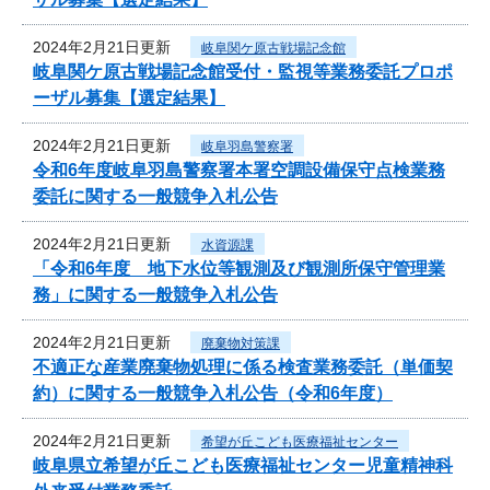
2024年2月21日更新
岐阜関ケ原古戦場記念館
岐阜関ケ原古戦場記念館受付・監視等業務委託プロポ
ーザル募集【選定結果】
2024年2月21日更新
岐阜羽島警察署
令和6年度岐阜羽島警察署本署空調設備保守点検業務
委託に関する一般競争入札公告
2024年2月21日更新
水資源課
「令和6年度 地下水位等観測及び観測所保守管理業
務」に関する一般競争入札公告
2024年2月21日更新
廃棄物対策課
不適正な産業廃棄物処理に係る検査業務委託（単価契
約）に関する一般競争入札公告（令和6年度）
2024年2月21日更新
希望が丘こども医療福祉センター
岐阜県立希望が丘こども医療福祉センター児童精神科