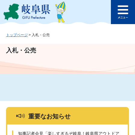
ペ
メ
このページの本文へ
ー
ニ
メ
ジ
ュ
ニ
の
ー
ュ
先
を
ー
頭
飛
トップページ
>
入札・公売
で
ば
す
し
入札・公売
。
て
本
文
へ
重要なお知らせ
知事記者会見「楽しすぎるぞ岐阜！岐阜県アウトドア