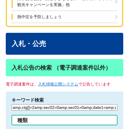
観光キャンペーンを実施」他
熱中症を予防しましょう
本
文
入札・公売
入札公告の検索 （電子調達案件以外）
電子調達案件は、
入札情報公開システム
で公告しています
キーワード検索
検
索
す
種類
る