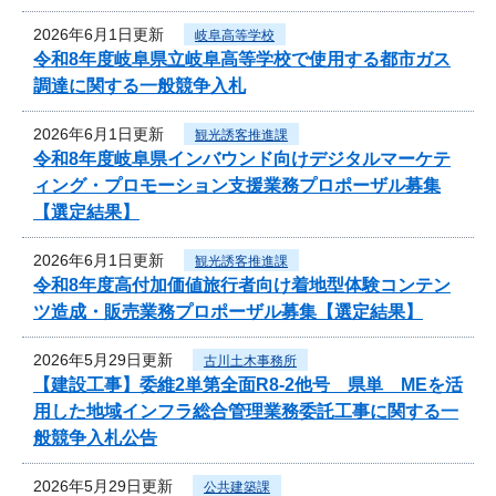
2026年6月1日更新
岐阜高等学校
令和8年度岐阜県立岐阜高等学校で使用する都市ガス
調達に関する一般競争入札
2026年6月1日更新
観光誘客推進課
令和8年度岐阜県インバウンド向けデジタルマーケテ
ィング・プロモーション支援業務プロポーザル募集
【選定結果】
2026年6月1日更新
観光誘客推進課
令和8年度高付加価値旅行者向け着地型体験コンテン
ツ造成・販売業務プロポーザル募集【選定結果】
2026年5月29日更新
古川土木事務所
【建設工事】委維2単第全面R8-2他号 県単 MEを活
用した地域インフラ総合管理業務委託工事に関する一
般競争入札公告
2026年5月29日更新
公共建築課