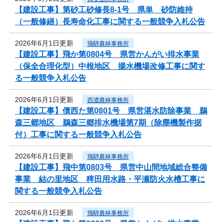
【建設工事】第砂工砂修長8-1号 県単 砂防維持
（一般修繕）長寿命化工事に関する一般競争入札公告
2026年6月1日更新
飛騨農林事務所
【建設工事】飛か第0804号 県営かんがい排水事業
（保全合理化型）中根地区 揚水機場改修工事に関す
る一般競争入札公告
2026年6月1日更新
西濃農林事務所
【建設工事】債西た第0801号 県営湛水防除事業 鵜
森三郷地区 鵜森三郷排水機場第7期（除塵機製作据
付）工事に関する一般競争入札公告
2026年6月1日更新
飛騨農林事務所
【建設工事】飛中第0803号 県営中山間地域総合整備
事業 結の里地区 稗田用水路・平瀬防火水槽工事に
関する一般競争入札公告
2026年6月1日更新
飛騨農林事務所