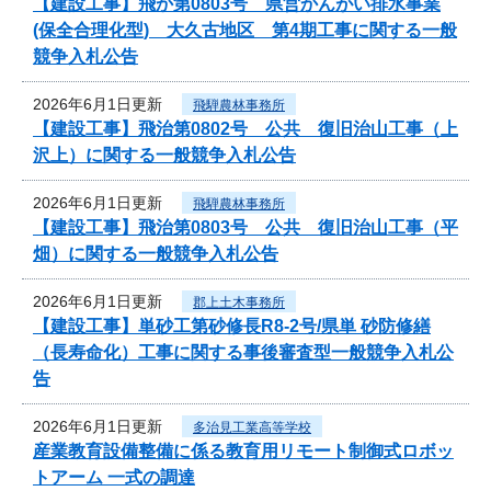
【建設工事】飛か第0803号 県営かんがい排水事業
(保全合理化型) 大久古地区 第4期工事に関する一般
競争入札公告
2026年6月1日更新
飛騨農林事務所
【建設工事】飛治第0802号 公共 復旧治山工事（上
沢上）に関する一般競争入札公告
2026年6月1日更新
飛騨農林事務所
【建設工事】飛治第0803号 公共 復旧治山工事（平
畑）に関する一般競争入札公告
2026年6月1日更新
郡上土木事務所
【建設工事】単砂工第砂修長R8-2号/県単 砂防修繕
（長寿命化）工事に関する事後審査型一般競争入札公
告
2026年6月1日更新
多治見工業高等学校
産業教育設備整備に係る教育用リモート制御式ロボッ
トアーム 一式の調達