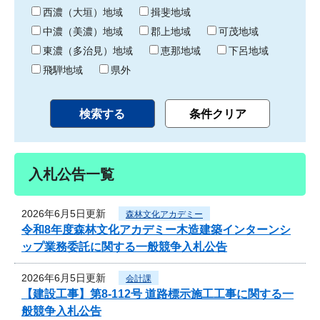
り
西濃（大垣）地域
揖斐地域
中濃（美濃）地域
郡上地域
可茂地域
東濃（多治見）地域
恵那地域
下呂地域
飛騨地域
県外
入札公告一覧
2026年6月5日更新
森林文化アカデミー
令和8年度森林文化アカデミー木造建築インターンシ
ップ業務委託に関する一般競争入札公告
2026年6月5日更新
会計課
【建設工事】第8-112号 道路標示施工工事に関する一
般競争入札公告