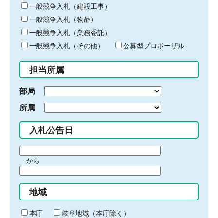
キ
一般競争入札（建設工事）
ー
一般競争入札（物品）
ワ
一般競争入札（業務委託）
ー
ド
一般競争入札（その他）
公募型プロポーザル
を
入
担当所属
力
部局
所属
入札公告日
期
から
間
期
の
間
始
地域
の
ま
終
り
わ
本庁
岐阜地域（本庁除く）