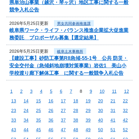
県単治山事業（越沢・琴ヶ沢）地区工事に関する一般
競争入札公告
2026年5月25日更新
男女共同参画推進課
岐阜県ワーク・ライフ・バランス推進企業拡大促進業
務委託 プロポーザル募集【選定結果】
2026年5月25日更新
岐阜土木事務所
【建設工事】砂防工事第R8急傾-55-1号 公共 防災・
安全交付金（急傾斜地崩壊対策事業）岩佐1 美山小
学校渡り廊下解体工事 に関する一般競争入札公告
1
2
3
4
5
6
7
8
9
10
11
12
13
14
15
16
17
18
19
20
21
22
23
24
25
26
27
28
29
30
31
32
33
34
35
36
37
38
39
40
41
42
43
44
45
46
47
48
49
50
51
52