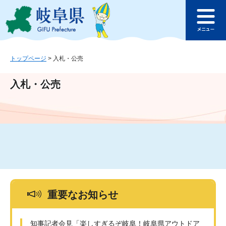
ペ
メ
このページの本文へ
ー
ニ
メ
ジ
ュ
ニ
の
ー
ュ
先
を
ー
頭
飛
トップページ
>
入札・公売
で
ば
す
し
入札・公売
。
て
本
文
へ
重要なお知らせ
知事記者会見「楽しすぎるぞ岐阜！岐阜県アウトドア