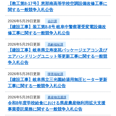
【教工第8-17号】恵那南高等学校空調設備改修工事に
関する一般競争入札公告
2026年5月29日更新
会計課
【建設工事】装工第8-8号 岐阜中警察署受変電設備改
修工事に関する一般競争入札公告
2026年5月29日更新
高齢福祉課
【建設工事】岐阜県立寿楽苑パッケージエアコン及び
エアハンドリングユニット等更新工事に関する一般競
争入札公告
2026年5月28日更新
障害福祉課
【建設工事】岐阜県立三光園給湯用無圧ヒーター更新
工事に関する一般競争入札公告
2026年5月28日更新
農産物流通課
令和8年度学校給食における県産農産物利用拡大支援
事業委託業務に関する一般競争入札公告