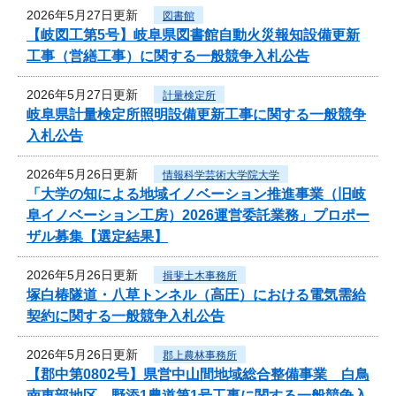
2026年5月27日更新
図書館
【岐図工第5号】岐阜県図書館自動火災報知設備更新
工事（営繕工事）に関する一般競争入札公告
2026年5月27日更新
計量検定所
岐阜県計量検定所照明設備更新工事に関する一般競争
入札公告
2026年5月26日更新
情報科学芸術大学院大学
「大学の知による地域イノベーション推進事業（旧岐
阜イノベーション工房）2026運営委託業務」プロポー
ザル募集【選定結果】
2026年5月26日更新
揖斐土木事務所
塚白椿隧道・八草トンネル（高圧）における電気需給
契約に関する一般競争入札公告
2026年5月26日更新
郡上農林事務所
【郡中第0802号】県営中山間地域総合整備事業 白鳥
南東部地区 野添1農道第1号工事に関する一般競争入