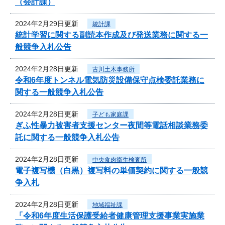
（会計課）
2024年2月29日更新
統計課
統計学習に関する副読本作成及び発送業務に関する一
般競争入札公告
2024年2月28日更新
古川土木事務所
令和6年度トンネル電気防災設備保守点検委託業務に
関する一般競争入札公告
2024年2月28日更新
子ども家庭課
ぎふ性暴力被害者支援センター夜間等電話相談業務委
託に関する一般競争入札公告
2024年2月28日更新
中央食肉衛生検査所
電子複写機（白黒）複写料の単価契約に関する一般競
争入札
2024年2月28日更新
地域福祉課
「令和6年度生活保護受給者健康管理支援事業実施業