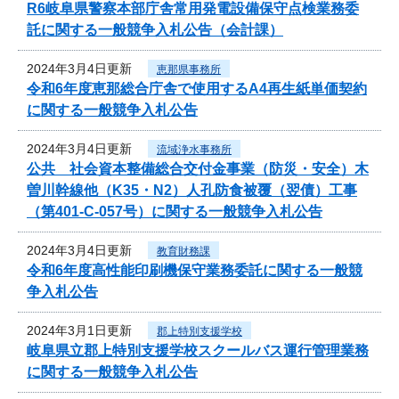
R6岐阜県警察本部庁舎常用発電設備保守点検業務委
託に関する一般競争入札公告（会計課）
2024年3月4日更新
恵那県事務所
令和6年度恵那総合庁舎で使用するA4再生紙単価契約
に関する一般競争入札公告
2024年3月4日更新
流域浄水事務所
公共 社会資本整備総合交付金事業（防災・安全）木
曽川幹線他（K35・N2）人孔防食被覆（翌債）工事
（第401-C-057号）に関する一般競争入札公告
2024年3月4日更新
教育財務課
令和6年度高性能印刷機保守業務委託に関する一般競
争入札公告
2024年3月1日更新
郡上特別支援学校
岐阜県立郡上特別支援学校スクールバス運行管理業務
に関する一般競争入札公告