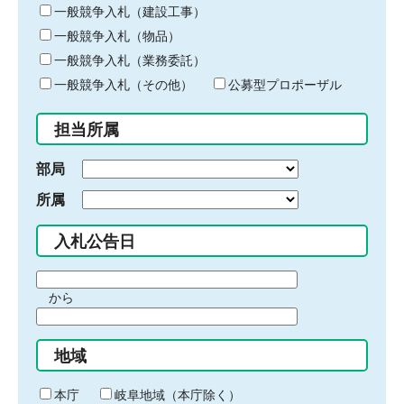
キ
一般競争入札（建設工事）
ー
一般競争入札（物品）
ワ
一般競争入札（業務委託）
ー
ド
一般競争入札（その他）
公募型プロポーザル
を
入
担当所属
力
部局
所属
入札公告日
期
から
間
期
の
間
始
地域
の
ま
終
り
わ
本庁
岐阜地域（本庁除く）