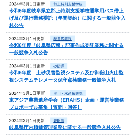
2024年3月1日更新
郡上特別支援学校
令和6年度岐阜県立郡上特別支援学校通学用バス借上
げ及び運行業務委託（年間契約）に関する一般競争入
札公告
2024年3月1日更新
秘書広報課
令和6年度「岐阜県広報」記事作成委託業務に関する
一般競争入札公告
2024年3月1日更新
砂防課
令和6年度 土砂災害監視システム及び御嶽山火山監
視システムテレメータ保守点検業務一般競争入札
2024年3月1日更新
里川・水産振興課
東アジア農業遺産学会（ERAHS）企画・運営等業務
プロポーザル募集【質問・回答】
2024年3月1日更新
管財課
岐阜県庁内植栽管理業務に関する一般競争入札公告