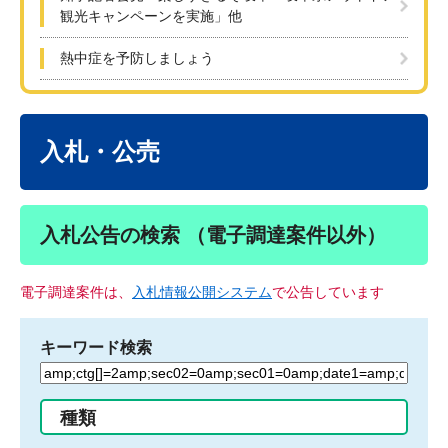
観光キャンペーンを実施」他
熱中症を予防しましょう
本
文
入札・公売
入札公告の検索 （電子調達案件以外）
電子調達案件は、
入札情報公開システム
で公告しています
キーワード検索
検
索
す
種類
る