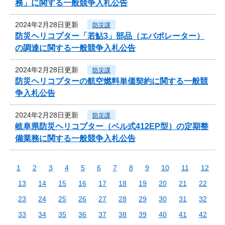
務」に関する一般競争入札公告
2024年2月28日更新
防災課
防災ヘリコプター「若鮎3」部品（エバポレーター）
の調達に関する一般競争入札公告
2024年2月28日更新
防災課
防災ヘリコプターの航空燃料単価契約に関する一般競
争入札公告
2024年2月28日更新
防災課
岐阜県防災ヘリコプター（ベル式412EP型）の定期整
備業務に関する一般競争入札公告
1
2
3
4
5
6
7
8
9
10
11
12
13
14
15
16
17
18
19
20
21
22
23
24
25
26
27
28
29
30
31
32
33
34
35
36
37
38
39
40
41
42