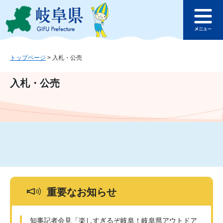
ペ
メ
このページの本文へ
ー
ニ
メ
ジ
ュ
ニ
の
ー
ュ
先
を
ー
頭
飛
トップページ
>
入札・公売
で
ば
す
し
入札・公売
。
て
本
文
へ
重要なお知らせ
知事記者会見「楽しすぎるぞ岐阜！岐阜県アウトドア