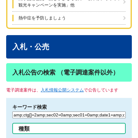
観光キャンペーンを実施」他
熱中症を予防しましょう
本
文
入札・公売
入札公告の検索 （電子調達案件以外）
電子調達案件は、
入札情報公開システム
で公告しています
キーワード検索
検
索
す
種類
る