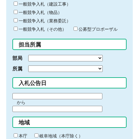
キ
一般競争入札（建設工事）
ー
一般競争入札（物品）
ワ
一般競争入札（業務委託）
ー
ド
一般競争入札（その他）
公募型プロポーザル
を
入
担当所属
力
部局
所属
入札公告日
期
から
間
期
の
間
始
地域
の
ま
終
り
わ
本庁
岐阜地域（本庁除く）