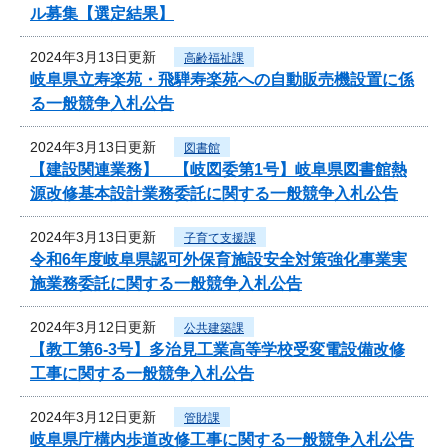
ル募集【選定結果】
2024年3月13日更新
高齢福祉課
岐阜県立寿楽苑・飛騨寿楽苑への自動販売機設置に係
る一般競争入札公告
2024年3月13日更新
図書館
【建設関連業務】 【岐図委第1号】岐阜県図書館熱
源改修基本設計業務委託に関する一般競争入札公告
2024年3月13日更新
子育て支援課
令和6年度岐阜県認可外保育施設安全対策強化事業実
施業務委託に関する一般競争入札公告
2024年3月12日更新
公共建築課
【教工第6-3号】多治見工業高等学校受変電設備改修
工事に関する一般競争入札公告
2024年3月12日更新
管財課
岐阜県庁構内歩道改修工事に関する一般競争入札公告