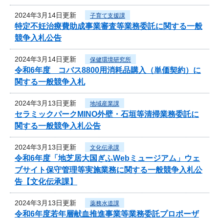
2024年3月14日更新
子育て支援課
特定不妊治療費助成事業審査等業務委託に関する一般
競争入札公告
2024年3月14日更新
保健環境研究所
令和6年度 コバス8800用消耗品購入（単価契約）に
関する一般競争入札
2024年3月13日更新
地域産業課
セラミックパークMINO外壁・石垣等清掃業務委託に
関する一般競争入札公告
2024年3月13日更新
文化伝承課
令和6年度「地芝居大国ぎふWebミュージアム」ウェ
ブサイト保守管理等実施業務に関する一般競争入札公
告【文化伝承課】
2024年3月13日更新
薬務水道課
令和6年度若年層献血推進事業等業務委託プロポーザ