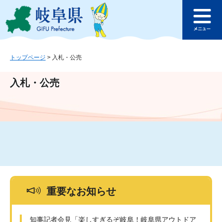
ペ
メ
このページの本文へ
ー
ニ
メ
ジ
ュ
ニ
の
ー
ュ
先
を
ー
頭
飛
トップページ
>
入札・公売
で
ば
す
し
入札・公売
。
て
本
文
へ
重要なお知らせ
知事記者会見「楽しすぎるぞ岐阜！岐阜県アウトドア