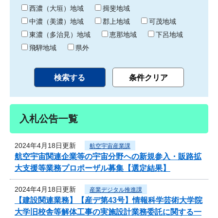
り
西濃（大垣）地域
揖斐地域
中濃（美濃）地域
郡上地域
可茂地域
東濃（多治見）地域
恵那地域
下呂地域
飛騨地域
県外
入札公告一覧
2024年4月18日更新
航空宇宙産業課
航空宇宙関連企業等の宇宙分野への新規参入・販路拡
大支援等業務プロポーザル募集【選定結果】
2024年4月18日更新
産業デジタル推進課
【建設関連業務】【産デ第43号】情報科学芸術大学院
大学旧校舎等解体工事の実施設計業務委託に関する一