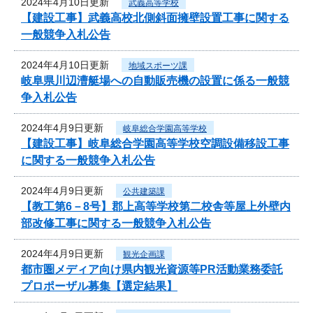
2024年4月10日更新
武義高等学校
【建設工事】武義高校北側斜面擁壁設置工事に関する
一般競争入札公告
2024年4月10日更新
地域スポーツ課
岐阜県川辺漕艇場への自動販売機の設置に係る一般競
争入札公告
2024年4月9日更新
岐阜総合学園高等学校
【建設工事】岐阜総合学園高等学校空調設備移設工事
に関する一般競争入札公告
2024年4月9日更新
公共建築課
【教工第6－8号】郡上高等学校第二校舎等屋上外壁内
部改修工事に関する一般競争入札公告
2024年4月9日更新
観光企画課
都市圏メディア向け県内観光資源等PR活動業務委託
プロポーザル募集【選定結果】