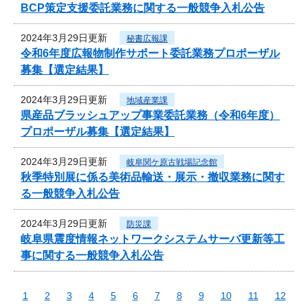
BCP策定支援委託業務に関する一般競争入札公告
2024年3月29日更新
秘書広報課
令和6年度広報物制作サポート委託業務プロポーザル
募集【選定結果】
2024年3月29日更新
地域産業課
県産品ブラッシュアップ事業委託業務（令和6年度）
プロポーザル募集【選定結果】
2024年3月29日更新
岐阜関ケ原古戦場記念館
秋季特別展に係る美術品輸送・展示・撤収業務に関す
る一般競争入札公告
2024年3月29日更新
防災課
岐阜県震度情報ネットワークシステムサーバ更新等工
事に関する一般競争入札公告
1
2
3
4
5
6
7
8
9
10
11
12