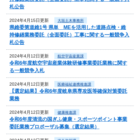
札公告
2024年4月15日更新
大垣土木事務所
県維委第道維1号 県単 MEを活用した道路点検・維
持修繕業務委託（全面委託）工事に関する一般競争入
札公告
2024年4月12日更新
航空宇宙産業課
令和6年度航空宇宙産業体験研修事業委託業務に関す
る一般競争入札
2024年4月12日更新
医療福祉連携推進課
【選定結果】令和6年度岐阜県専攻医等確保対策委託
業務
2024年4月12日更新
健康推進課
令和6年度清流の国ぎふ健康・スポーツポイント事業
委託業務プロポーザル募集（選定結果）