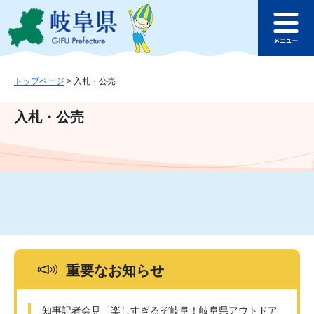
ペ
メ
このページの本文へ
ー
ニ
メ
ジ
ュ
ニ
の
ー
ュ
先
を
ー
頭
飛
トップページ
>
入札・公売
で
ば
す
し
入札・公売
。
て
本
文
へ
重要なお知らせ
知事記者会見「楽しすぎるぞ岐阜！岐阜県アウトドア