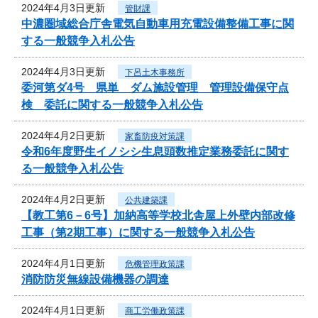
2024年4月3日更新
管財課
中濃圏域総合庁舎電気自動車用充電設備整備工事に関
する一般競争入札公告
2024年4月3日更新
下呂土木事務所
委河第ダ4号 県単 ダム施設管理 管理設備保守点
検 委託に関する一般競争入札公告
2024年4月2日更新
家畜防疫対策課
令和6年度野生イノシシ生息頭数推定業務委託に関す
る一般競争入札公告
2024年4月2日更新
公共建築課
【教工第6－6号】加納高等学校北舎屋上外壁内部改修
工事（第2期工事）に関する一般競争入札公告
2024年4月1日更新
危機管理政策課
消防防災無線設備機器の調達
2024年4月1日更新
商工労働政策課