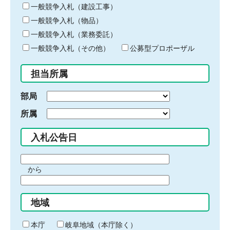
キ
一般競争入札（建設工事）
ー
一般競争入札（物品）
ワ
一般競争入札（業務委託）
ー
ド
一般競争入札（その他）
公募型プロポーザル
を
入
担当所属
力
部局
所属
入札公告日
期
から
間
期
の
間
始
地域
の
ま
終
り
わ
本庁
岐阜地域（本庁除く）