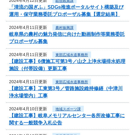
2024年4月12日更新
総合政策課
「清流の国ぎふ」SDGs推進ポータルサイト構築及び
運用・保守業務委託プロポーザル募集【選定結果】
2024年4月11日更新
農村振興課
岐阜県の農村の魅力発信に向けた動画制作等業務委託
プロポーザル募集
2024年4月11日更新
東部広域水道事務所
【建設工事】6債施工可第3号／山之上浄水場排水処理
施設（付帯設備）更新工事
2024年4月11日更新
東部広域水道事務所
【建設工事】工東第3号／管路施設維持修繕（中津川
浄水場管内）工事
2024年4月10日更新
地域スポーツ課
【建設工事】岐阜メモリアルセンター各所改修工事に
関する一般競争入札公告