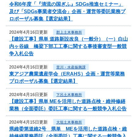
令和6年度「『清流の国ぎふ』SDGs推進セミナー」
及び「SDGs事業者交流会」企画・運営等委託業務プ
ロポーザル募集【選定結果】
2024年4月16日更新
郡上土木事務所
【建設工事】県単 道路新設改良（一般分）（一）白山
内ヶ谷線 橋梁下部工工事に関する事後審査型一般競
争入札公告
2024年4月16日更新
里川・水産振興課
東アジア農業遺産学会（ERAHS）企画・運営等業務
プロポーザル募集【選定結果】
2024年4月16日更新
下呂土木事務所
【建設工事】県単 MEを活用した道路点検・維持修繕
業務（全面委託）委託工事に関する一般競争入札公告
2024年4月15日更新
大垣土木事務所
県維委第道維2号 県単 MEを活用した道路点検・維
持修繕業務委託（全面委託）工事に関する一般競争入