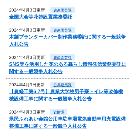
2024年4月3日更新
農産園芸課
全国大会等花飾設置業務委託
2024年4月3日更新
農産園芸課
木製プランターカバー制作業務委託に関する一般競争
入札公告
2024年4月3日更新
農産園芸課
SNS等を活用した花のある暮らし情報発信業務委託に
関する一般競争入札公告
2024年4月3日更新
公共建築課
【農経工第6-7号】農業大学校男子寮トイレ等改修機
械設備工事に関する一般競争入札公告
2024年4月3日更新
管財課
県民ふれあい会館公用車駐車場電気自動車用充電設備
整備工事に関する一般競争入札公告