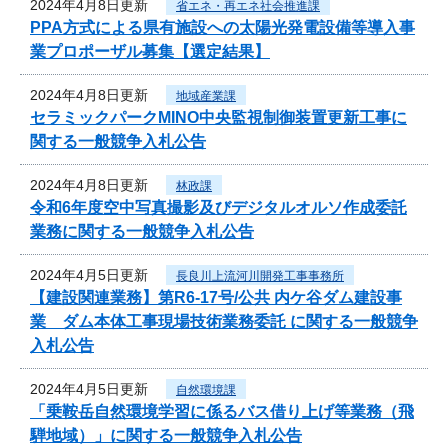
2024年4月8日更新
省エネ・再エネ社会推進課
PPA方式による県有施設への太陽光発電設備等導入事
業プロポーザル募集【選定結果】
2024年4月8日更新
地域産業課
セラミックパークMINO中央監視制御装置更新工事に
関する一般競争入札公告
2024年4月8日更新
林政課
令和6年度空中写真撮影及びデジタルオルソ作成委託
業務に関する一般競争入札公告
2024年4月5日更新
長良川上流河川開発工事事務所
【建設関連業務】第R6-17号/公共 内ケ谷ダム建設事
業 ダム本体工事現場技術業務委託 に関する一般競争
入札公告
2024年4月5日更新
自然環境課
「乗鞍岳自然環境学習に係るバス借り上げ等業務（飛
騨地域）」に関する一般競争入札公告