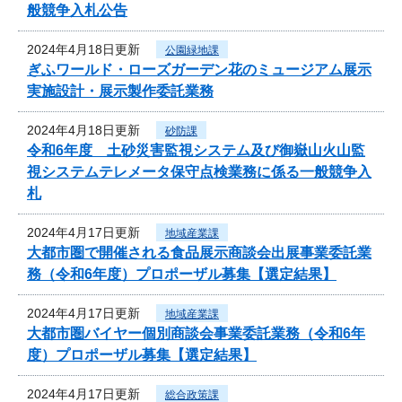
般競争入札公告
2024年4月18日更新
公園緑地課
ぎふワールド・ローズガーデン花のミュージアム展示
実施設計・展示製作委託業務
2024年4月18日更新
砂防課
令和6年度 土砂災害監視システム及び御嶽山火山監
視システムテレメータ保守点検業務に係る一般競争入
札
2024年4月17日更新
地域産業課
大都市圏で開催される食品展示商談会出展事業委託業
務（令和6年度）プロポーザル募集【選定結果】
2024年4月17日更新
地域産業課
大都市圏バイヤー個別商談会事業委託業務（令和6年
度）プロポーザル募集【選定結果】
2024年4月17日更新
総合政策課