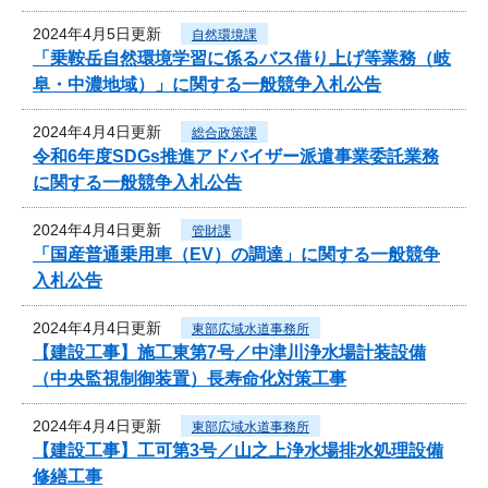
2024年4月5日更新
自然環境課
「乗鞍岳自然環境学習に係るバス借り上げ等業務（岐
阜・中濃地域）」に関する一般競争入札公告
2024年4月4日更新
総合政策課
令和6年度SDGs推進アドバイザー派遣事業委託業務
に関する一般競争入札公告
2024年4月4日更新
管財課
「国産普通乗用車（EV）の調達」に関する一般競争
入札公告
2024年4月4日更新
東部広域水道事務所
【建設工事】施工東第7号／中津川浄水場計装設備
（中央監視制御装置）長寿命化対策工事
2024年4月4日更新
東部広域水道事務所
【建設工事】工可第3号／山之上浄水場排水処理設備
修繕工事