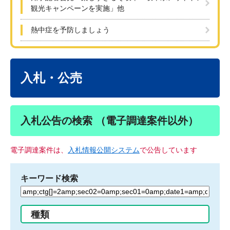
観光キャンペーンを実施」他
熱中症を予防しましょう
本
文
入札・公売
入札公告の検索 （電子調達案件以外）
電子調達案件は、
入札情報公開システム
で公告しています
キーワード検索
検
索
す
種類
る