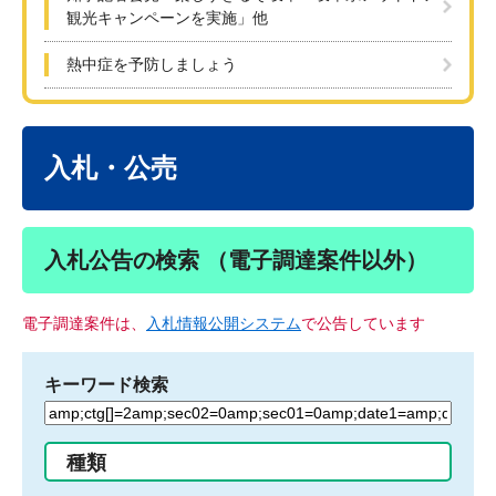
観光キャンペーンを実施」他
熱中症を予防しましょう
本
文
入札・公売
入札公告の検索 （電子調達案件以外）
電子調達案件は、
入札情報公開システム
で公告しています
キーワード検索
検
索
す
種類
る