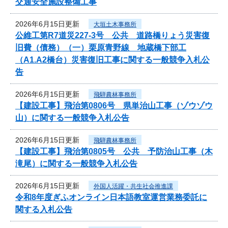
交通安全施設整備工事
2026年6月15日更新
大垣土木事務所
公維工第R7道災227-3号 公共 道路橋りょう災害復
旧費（債務）（一）栗原青野線 地蔵橋下部工
（A1.A2橋台）災害復旧工事に関する一般競争入札公
告
2026年6月15日更新
飛騨農林事務所
【建設工事】飛治第0806号 県単治山工事（ゾウゾウ
山）に関する一般競争入札公告
2026年6月15日更新
飛騨農林事務所
【建設工事】飛治第0805号 公共 予防治山工事（木
滝尾）に関する一般競争入札公告
2026年6月15日更新
外国人活躍・共生社会推進課
令和8年度ぎふオンライン日本語教室運営業務委託に
関する入札公告