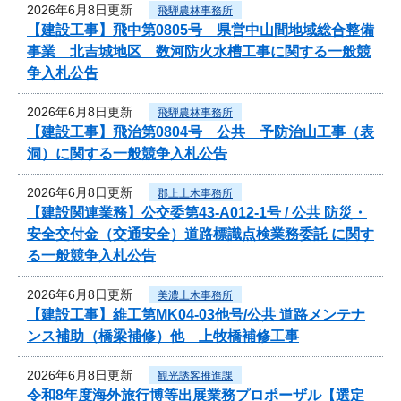
2026年6月8日更新
飛騨農林事務所
【建設工事】飛中第0805号 県営中山間地域総合整備
事業 北吉城地区 数河防火水槽工事に関する一般競
争入札公告
2026年6月8日更新
飛騨農林事務所
【建設工事】飛治第0804号 公共 予防治山工事（表
洞）に関する一般競争入札公告
2026年6月8日更新
郡上土木事務所
【建設関連業務】公交委第43-A012-1号 / 公共 防災・
安全交付金（交通安全）道路標識点検業務委託 に関す
る一般競争入札公告
2026年6月8日更新
美濃土木事務所
【建設工事】維工第MK04-03他号/公共 道路メンテナ
ンス補助（橋梁補修）他 上牧橋補修工事
2026年6月8日更新
観光誘客推進課
令和8年度海外旅行博等出展業務プロポーザル【選定