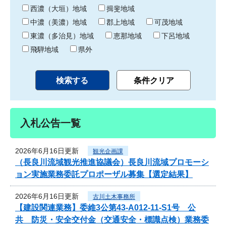
り
西濃（大垣）地域
揖斐地域
中濃（美濃）地域
郡上地域
可茂地域
東濃（多治見）地域
恵那地域
下呂地域
飛騨地域
県外
入札公告一覧
2026年6月16日更新
観光企画課
（長良川流域観光推進協議会）長良川流域プロモーシ
ョン実施業務委託プロポーザル募集【選定結果】
2026年6月16日更新
古川土木事務所
【建設関連業務】委維3公第43-A012-11-S1号 公
共 防災・安全交付金（交通安全・標識点検）業務委