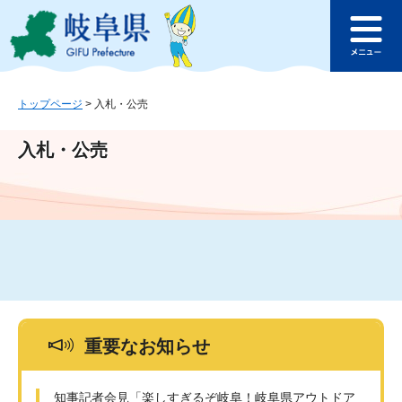
ペ
メ
このページの本文へ
ー
ニ
メ
ジ
ュ
ニ
の
ー
ュ
先
を
ー
頭
飛
トップページ
>
入札・公売
で
ば
す
し
入札・公売
。
て
本
文
へ
重要なお知らせ
知事記者会見「楽しすぎるぞ岐阜！岐阜県アウトドア