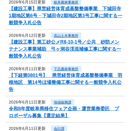
2026年6月15日更新
岐阜農林事務所
【建設工事】県営経営体育成基盤整備事業 下城田寺
1期地区第6号・下城田寺2期地区第3号工事に関する一
般競争入札公告
2026年6月12日更新
高山土木事務所
【建設工事】第工砂公メR8-10-1号／公共 砂防メン
テナンス事業補助 弓ヶ洞谷渓流補修工事に関する一
般競争入札公告
2026年6月11日更新
下呂農林事務所
【下経第0801号】 県営経営体育成基盤整備事業 羽
根地区 第14号ほ場整備工事に関する一般競争入札公
告
2026年6月11日更新
地域振興課
令和8年度岐阜県移住フェア企画・運営業務委託 プ
ロポーザル募集【選定結果】
2026年6月11日更新
会計課