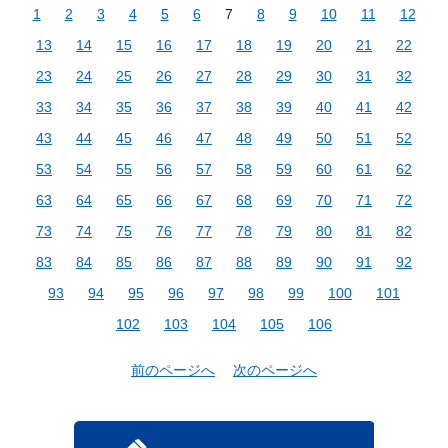
1
2
3
4
5
6
7
8
9
10
11
12
13
14
15
16
17
18
19
20
21
22
23
24
25
26
27
28
29
30
31
32
33
34
35
36
37
38
39
40
41
42
43
44
45
46
47
48
49
50
51
52
53
54
55
56
57
58
59
60
61
62
63
64
65
66
67
68
69
70
71
72
73
74
75
76
77
78
79
80
81
82
83
84
85
86
87
88
89
90
91
92
93
94
95
96
97
98
99
100
101
102
103
104
105
106
前のページへ
次のページへ