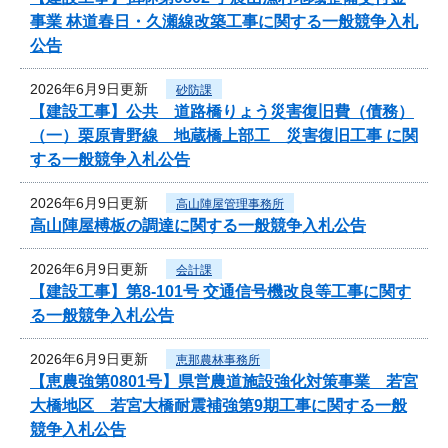
事業 林道春日・久瀬線改築工事に関する一般競争入札
公告
2026年6月9日更新
砂防課
【建設工事】公共 道路橋りょう災害復旧費（債務）
（一）栗原青野線 地蔵橋上部工 災害復旧工事 に関
する一般競争入札公告
2026年6月9日更新
高山陣屋管理事務所
高山陣屋榑板の調達に関する一般競争入札公告
2026年6月9日更新
会計課
【建設工事】第8-101号 交通信号機改良等工事に関す
る一般競争入札公告
2026年6月9日更新
恵那農林事務所
【恵農強第0801号】県営農道施設強化対策事業 若宮
大橋地区 若宮大橋耐震補強第9期工事に関する一般
競争入札公告