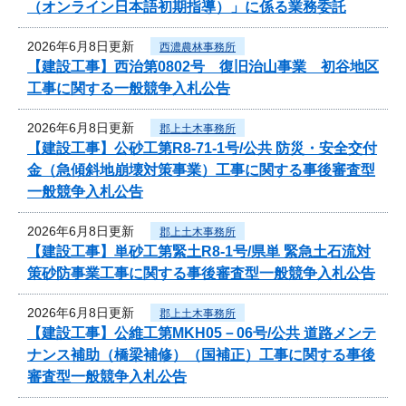
（オンライン日本語初期指導）」に係る業務委託
2026年6月8日更新
西濃農林事務所
【建設工事】西治第0802号 復旧治山事業 初谷地区
工事に関する一般競争入札公告
2026年6月8日更新
郡上土木事務所
【建設工事】公砂工第R8-71-1号/公共 防災・安全交付
金（急傾斜地崩壊対策事業）工事に関する事後審査型
一般競争入札公告
2026年6月8日更新
郡上土木事務所
【建設工事】単砂工第緊土R8-1号/県単 緊急土石流対
策砂防事業工事に関する事後審査型一般競争入札公告
2026年6月8日更新
郡上土木事務所
【建設工事】公維工第MKH05－06号/公共 道路メンテ
ナンス補助（橋梁補修）（国補正）工事に関する事後
審査型一般競争入札公告