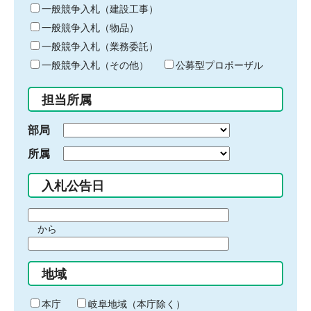
キ
一般競争入札（建設工事）
ー
一般競争入札（物品）
ワ
一般競争入札（業務委託）
ー
ド
一般競争入札（その他）
公募型プロポーザル
を
入
担当所属
力
部局
所属
入札公告日
期
から
間
期
の
間
始
地域
の
ま
終
り
わ
本庁
岐阜地域（本庁除く）