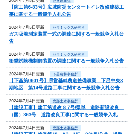
2024年7月5日更新
公共建築課
【防工第6-83号】広域防災センタートイレ改修建築工
事に関する一般競争入札公告
2024年7月5日更新
セラミックス研究所
ガス吸着測定装置一式の調達に関する一般競争入札公
告
2024年7月5日更新
セラミックス研究所
衝撃試験機制御装置の調達に関する一般競争入札公告
2024年7月4日更新
下呂農林事務所
【下基第0601号】県営基幹農道整備事業 下呂中央3
期地区 第14号道路工事に関する一般競争入札公告
2024年7月4日更新
恵那土木事務所
【建設工事】建工第道改-8-7号/県単 道路新設改良
（国）363号 道路改良工事に関する一般競争入札
2024年7月4日更新
恵那土木事務所