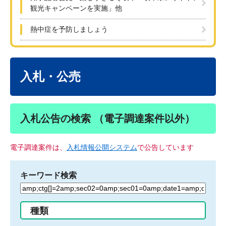
観光キャンペーンを実施」他
熱中症を予防しましょう
本
文
入札・公売
入札公告の検索 （電子調達案件以外）
電子調達案件は、
入札情報公開システム
で公告しています
キーワード検索
検
索
す
種類
る