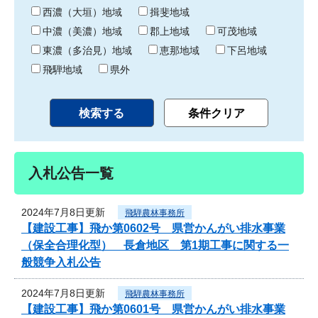
り
西濃（大垣）地域
揖斐地域
中濃（美濃）地域
郡上地域
可茂地域
東濃（多治見）地域
恵那地域
下呂地域
飛騨地域
県外
入札公告一覧
2024年7月8日更新
飛騨農林事務所
【建設工事】飛か第0602号 県営かんがい排水事業
（保全合理化型） 長倉地区 第1期工事に関する一
般競争入札公告
2024年7月8日更新
飛騨農林事務所
【建設工事】飛か第0601号 県営かんがい排水事業