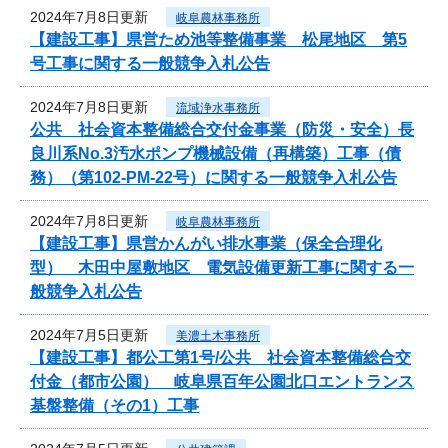
2024年7月8日更新
岐阜農林事務所
【建設工事】県営ため池等整備事業 松尾地区 第5
号工事に関する一般競争入札公告
2024年7月8日更新
流域浄水事務所
公共 社会資本整備総合交付金事業（防災・安全）長
良川系No.3汚水ポンプ機械設備（再構築）工事（債
務）（第102-PM-22号）に関する一般競争入札公告
2024年7月8日更新
岐阜農林事務所
【建設工事】県営かんがい排水事業（保全合理化
型） 木田中屋敷地区 電気設備更新工事に関する一
般競争入札公告
2024年7月5日更新
美濃土木事務所
【建設工事】都公工第1号/公共 社会資本整備総合交
付金（都市公園） 岐阜県百年公園北口エントランス
基盤整備（その1）工事