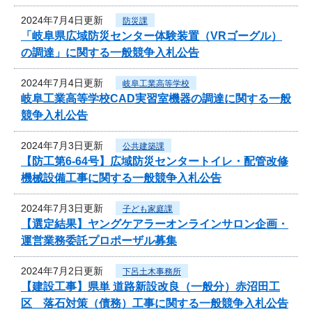
2024年7月4日更新
防災課
「岐阜県広域防災センター体験装置（VRゴーグル）
の調達」に関する一般競争入札公告
2024年7月4日更新
岐阜工業高等学校
岐阜工業高等学校CAD実習室機器の調達に関する一般
競争入札公告
2024年7月3日更新
公共建築課
【防工第6-64号】広域防災センタートイレ・配管改修
機械設備工事に関する一般競争入札公告
2024年7月3日更新
子ども家庭課
【選定結果】ヤングケアラーオンラインサロン企画・
運営業務委託プロポーザル募集
2024年7月2日更新
下呂土木事務所
【建設工事】県単 道路新設改良（一般分）赤沼田工
区 落石対策（債務）工事に関する一般競争入札公告