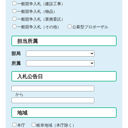
キ
一般競争入札（建設工事）
ー
一般競争入札（物品）
ワ
一般競争入札（業務委託）
ー
ド
一般競争入札（その他）
公募型プロポーザル
を
入
担当所属
力
部局
所属
入札公告日
期
から
間
期
の
間
始
地域
の
ま
終
り
わ
本庁
岐阜地域（本庁除く）