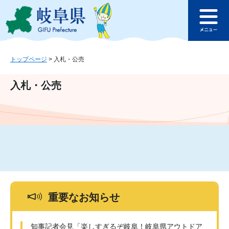
ペ
メ
このページの本文へ
ー
ニ
メ
ジ
ュ
ニ
の
ー
ュ
先
を
ー
頭
飛
トップページ
>
入札・公売
で
ば
す
し
入札・公売
。
て
本
文
へ
重要なお知らせ
知事記者会見「楽しすぎるぞ岐阜！岐阜県アウトドア