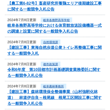
【農工第6-82号】畜産研究所養鶏エリア後期建設工事
に関する一般競争入札公告
2024年7月8日更新
岐阜各務野高等学校
岐阜各務野高等学校における体育館放送設備機器一式
の調達と設置に関する一般競争入札公告
2024年7月8日更新
自然環境課
【建設工事】東海自然歩道公衆トイレ再整備工事に関
する一般競争入札
2024年7月8日更新
都市政策課
令和6年度 第10回都市計画基礎調査業務委託に関す
る一般競争入札公告
2024年7月8日更新
岐阜農林事務所
【建設工事】森林環境保全整備事業（山村強靭化林
道） 林道伊自良～根尾線 根尾工区開設工事に関す
る一般競争入札公告