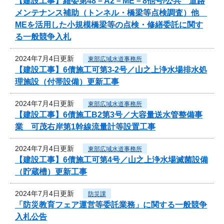
【建設工事】維委第48－A2－ME－8他号/公共 道路
メンテナンス補助（トンネル・橋梁等点検調査）他
MEを活用した小規模橋梁等の点検・修繕委託に関す
る一般競争入札
2024年7月4日更新
東部広域水道事務所
【建設工事】6債施工可第3-2号／山之上浄水場排水処
理施設（付帯設備）更新工事
2024年7月4日更新
東部広域水道事務所
【建設工事】6債施工B2第3号／大容量送水管整備事
業 可茂右岸第1幹線流量計等設置工事
2024年7月4日更新
東部広域水道事務所
【建設工事】6債施工可第4号／山之上浄水場滅菌設備
（貯蔵槽）更新工事
2024年7月4日更新
防災課
「防災教育フェア運営等委託業務」に関する一般競争
入札公告