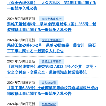
（保全合理化型） 大久古地区 第1期工事に関する
一般競争入札公告
2024年7月8日更新
大垣土木事務所
県維工第舗補6号 県単 舗装道補修（国）365号 舗
装補修工事に関する一般競争入札公告
2024年7月8日更新
大垣土木事務所
県砂工第砂修R6-2号 県単 砂防修繕 藤古川 除石
工工事に関する一般競争入札公告
2024年7月8日更新
美濃土木事務所
【建設関連業務】維委第43-A012-4号／公共 防災・
安全交付金（交通安全）道路標識点検業務委託
2024年7月8日更新
公共建築課
【教工第6-88号】土岐商業高等学校武道場屋根外壁内
部改修工事に関する一般競争入札公告
2024年7月8日更新
公共建築課