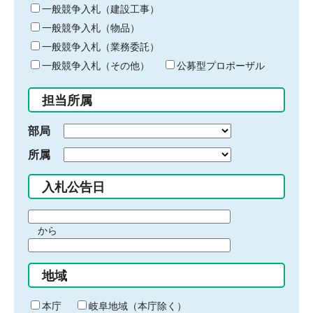
キ
一般競争入札（建設工事）
ー
一般競争入札（物品）
ワ
一般競争入札（業務委託）
ー
ド
一般競争入札（その他）
公募型プロポーザル
を
入
担当所属
力
部局
所属
入札公告日
期
から
間
期
の
間
始
地域
の
ま
終
り
わ
本庁
岐阜地域（本庁除く）