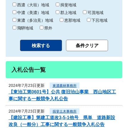
り
西濃（大垣）地域
揖斐地域
中濃（美濃）地域
郡上地域
可茂地域
東濃（多治見）地域
恵那地域
下呂地域
飛騨地域
県外
入札公告一覧
2024年7月23日更新
東濃農林事務所
【東治工第0601号】公共 復旧治山事業 西山地区工
事に関する一般競争入札公告
2024年7月23日更新
揖斐土木事務所
【建設工事】第建工道改3-5-1他号 県単 道路新設
改良（一般分）工事に関する一般競争入札公告