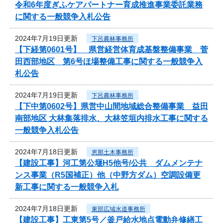
令和6年度ぎふケアパートナー育成推進事業委託業務
に関する一般競争入札公告
2024年7月19日更新
下呂農林事務所
【下経第0601号】 県営経営体育成基盤整備事業 菅
田西部地区 第6号ほ場整備工事に関する一般競争入
札公告
2024年7月19日更新
下呂農林事務所
【下中第0602号】県営中山間地域総合整備事業 益田
南部地区 大林集落排水、大林笠垣内排水工事に関する
一般競争入札公告
2024年7月18日更新
恵那土木事務所
【建設工事】河工第公堰H5他号/公共 ダムメンテナ
ンス事業（R5国補正）他（中野方ダム）空調設備更
新工事に関する一般競争入札
2024年7月18日更新
東部広域水道事務所
【建設工事】工東第5号／釜戸給水地点電動弁修繕工