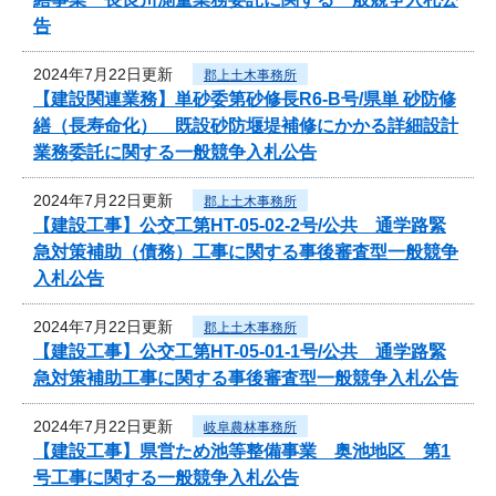
告
2024年7月22日更新
郡上土木事務所
【建設関連業務】単砂委第砂修長R6-B号/県単 砂防修
繕（長寿命化） 既設砂防堰堤補修にかかる詳細設計
業務委託に関する一般競争入札公告
2024年7月22日更新
郡上土木事務所
【建設工事】公交工第HT-05-02-2号/公共 通学路緊
急対策補助（債務）工事に関する事後審査型一般競争
入札公告
2024年7月22日更新
郡上土木事務所
【建設工事】公交工第HT-05-01-1号/公共 通学路緊
急対策補助工事に関する事後審査型一般競争入札公告
2024年7月22日更新
岐阜農林事務所
【建設工事】県営ため池等整備事業 奥池地区 第1
号工事に関する一般競争入札公告