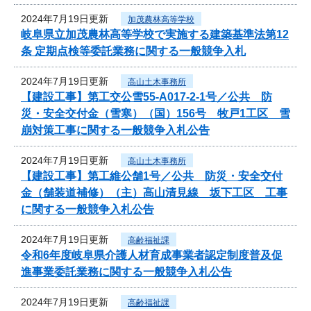
2024年7月19日更新
加茂農林高等学校
岐阜県立加茂農林高等学校で実施する建築基準法第12
条 定期点検等委託業務に関する一般競争入札
2024年7月19日更新
高山土木事務所
【建設工事】第工交公雪55-A017-2-1号／公共 防
災・安全交付金（雪寒）（国）156号 牧戸1工区 雪
崩対策工事に関する一般競争入札公告
2024年7月19日更新
高山土木事務所
【建設工事】第工維公舗1号／公共 防災・安全交付
金（舗装道補修）（主）高山清見線 坂下工区 工事
に関する一般競争入札公告
2024年7月19日更新
高齢福祉課
令和6年度岐阜県介護人材育成事業者認定制度普及促
進事業委託業務に関する一般競争入札公告
2024年7月19日更新
高齢福祉課