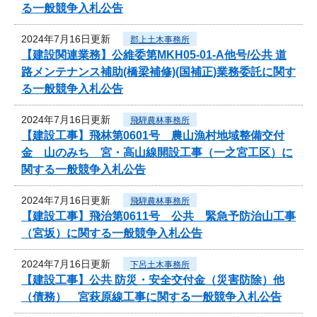
る一般競争入札公告
2024年7月16日更新
郡上土木事務所
【建設関連業務】公維委第MKH05-01-A他号/公共 道
路メンテナンス補助(橋梁補修)(国補正)業務委託に関す
る一般競争入札公告
2024年7月16日更新
飛騨農林事務所
【建設工事】飛林第0601号 農山漁村地域整備交付
金 山のみち 宮・高山線開設工事（一之宮工区）に
関する一般競争入札公告
2024年7月16日更新
飛騨農林事務所
【建設工事】飛治第0611号 公共 緊急予防治山工事
（宮坂）に関する一般競争入札公告
2024年7月16日更新
下呂土木事務所
【建設工事】公共 防災・安全交付金（災害防除）他
（債務） 宮萩原線工事に関する一般競争入札公告