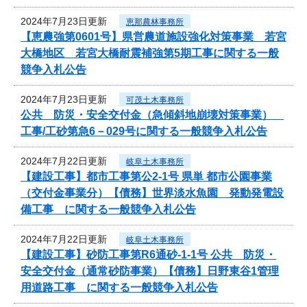
2024年7月23日更新
恵那農林事務所
【恵農強第0601号】県営農道施設強化対策事業 若宮
大橋地区 若宮大橋耐震補強第5期工事に関する一般
競争入札公告
2024年7月23日更新
可茂土木事務所
公共 防災・安全交付金（急傾斜地崩壊対策事業）
工事/工砂第急6－029号に関する一般競争入札公告
2024年7月22日更新
岐阜土木事務所
【建設工事】都市工事第公2-1号 県単 都市公園事業
（交付金事業分）【債務】世界淡水魚園 発動発電設
備工事 に関する一般競争入札公告
2024年7月22日更新
岐阜土木事務所
【建設工事】砂防工事第R6通砂-1-1号 公共 防災・
安全交付金（通常砂防事業）【債務】日野東谷1管理
用道路工事 に関する一般競争入札公告