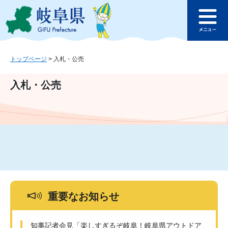
ペ
メ
このページの本文へ
ー
ニ
メ
ジ
ュ
ニ
の
ー
ュ
先
を
ー
頭
飛
トップページ
>
入札・公売
で
ば
す
し
入札・公売
。
て
本
文
へ
重要なお知らせ
知事記者会見「楽しすぎるぞ岐阜！岐阜県アウトドア