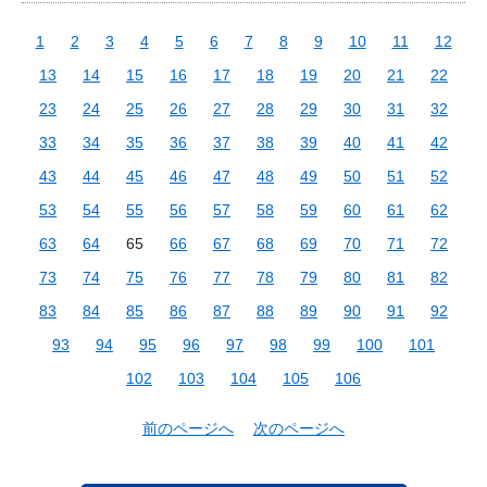
1
2
3
4
5
6
7
8
9
10
11
12
13
14
15
16
17
18
19
20
21
22
23
24
25
26
27
28
29
30
31
32
33
34
35
36
37
38
39
40
41
42
43
44
45
46
47
48
49
50
51
52
53
54
55
56
57
58
59
60
61
62
63
64
65
66
67
68
69
70
71
72
73
74
75
76
77
78
79
80
81
82
83
84
85
86
87
88
89
90
91
92
93
94
95
96
97
98
99
100
101
102
103
104
105
106
前のページへ
次のページへ