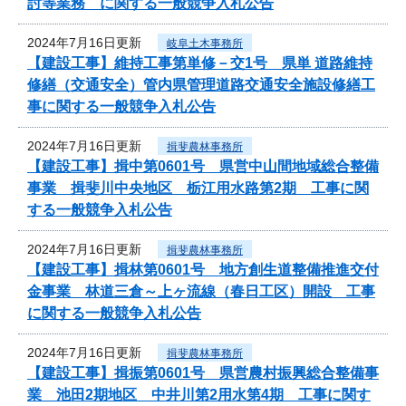
討等業務 に関する一般競争入札公告
2024年7月16日更新
岐阜土木事務所
【建設工事】維持工事第単修－交1号 県単 道路維持
修繕（交通安全）管内県管理道路交通安全施設修繕工
事に関する一般競争入札公告
2024年7月16日更新
揖斐農林事務所
【建設工事】揖中第0601号 県営中山間地域総合整備
事業 揖斐川中央地区 栃江用水路第2期 工事に関
する一般競争入札公告
2024年7月16日更新
揖斐農林事務所
【建設工事】揖林第0601号 地方創生道整備推進交付
金事業 林道三倉～上ヶ流線（春日工区）開設 工事
に関する一般競争入札公告
2024年7月16日更新
揖斐農林事務所
【建設工事】揖振第0601号 県営農村振興総合整備事
業 池田2期地区 中井川第2用水第4期 工事に関す