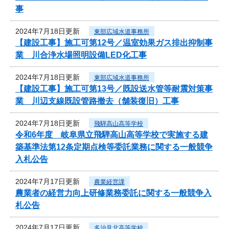
事
2024年7月18日更新
東部広域水道事務所
【建設工事】施工可第12号／温室効果ガス排出抑制事
業 川合浄水場照明設備LED化工事
2024年7月18日更新
東部広域水道事務所
【建設工事】施工可第13号／既設送水管等耐震対策事
業 川辺支線既設管路撤去（舗装復旧）工事
2024年7月18日更新
飛騨高山高等学校
令和6年度 岐阜県立飛騨高山高等学校で実施する建
築基準法第12条定期点検等委託業務に関する一般競争
入札公告
2024年7月17日更新
農業経営課
農業者の経営力向上研修業務委託に関する一般競争入
札公告
2024年7月17日更新
多治見北高等学校