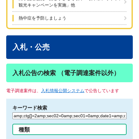
観光キャンペーンを実施」他
熱中症を予防しましょう
本
文
入札・公売
入札公告の検索 （電子調達案件以外）
電子調達案件は、
入札情報公開システム
で公告しています
キーワード検索
検
索
す
種類
る