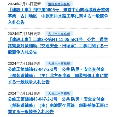
2024年7月16日更新
飛騨農林事務所
【建設工事】飛中第0605号 県営中山間地域総合整備
事業 古川地区 中原田排水路工事に関する一般競争
入札公告
2024年7月16日更新
古川土木事務所
【建設工事】工維3公第HT-11-05-hK1号 公共 通学
路緊急対策補助（交通安全・田頃家）工事に関する一
般競争入札公告
2024年7月16日更新
大垣土木事務所
公維工第舗補43-047-2-2号 公共 防災・安全交付金
（舗装道補修）（主）北方多度線 舗装補修工事に関
する一般競争入札公告
2024年7月16日更新
大垣土木事務所
公維工第舗補43-047-2-1号 公共 防災・安全交付金
（舗装道補修）（主）南濃関ケ原線 舗装補修工事に
関する一般競争入札公告