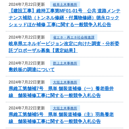
2024年7月22日更新
岐阜土木事務所
【建設工事】維持工事第MF01-01号 公共 道路メンテ
ナンス補助（トンネル修繕・付属物修繕）徳永ロック
シェッドほか補修 工事に関する一般競争入札公告
2024年7月22日更新
省エネ・再エネ社会推進課
岐阜県エネルギービジョン改定に向けた調査・分析委
託プロポーザル募集【選定結果】
2024年7月22日更新
郡上土木事務所
敷鉄板の調達について
2024年7月22日更新
大垣土木事務所
県維工第舗補7号 県単 舗装道補修（一）養老垂井
線 舗装補修工事に関する一般競争入札公告
2024年7月22日更新
大垣土木事務所
県維工第舗補5号 県単 舗装道補修（主）羽島養老
線 舗装補修工事に関する一般競争入札公告