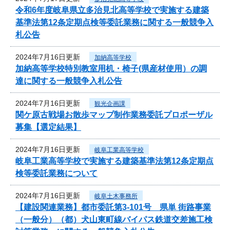
令和6年度岐阜県立多治見北高等学校で実施する建築
基準法第12条定期点検等委託業務に関する一般競争入
札公告
2024年7月16日更新
加納高等学校
加納高等学校特別教室用机・椅子(県産材使用）の調
達に関する一般競争入札公告
2024年7月16日更新
観光企画課
関ケ原古戦場お散歩マップ制作業務委託プロポーザル
募集【選定結果】
2024年7月16日更新
岐阜工業高等学校
岐阜工業高等学校で実施する建築基準法第12条定期点
検等委託業務について
2024年7月16日更新
岐阜土木事務所
【建設関連業務】都市委託第3-101号 県単 街路事業
（一般分）（都）犬山東町線バイパス鉄道交差施工検