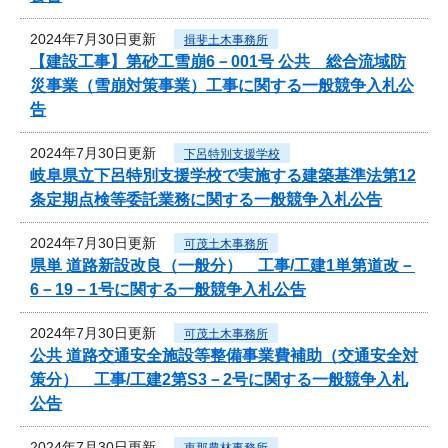
2024年7月30日更新
揖斐土木事務所
【建設工事】第砂工雪崩6－001号 公共 総合流域防
災事業（雪崩対策事業）工事に関する一般競争入札公
告
2024年7月30日更新
下呂特別支援学校
岐阜県立下呂特別支援学校で実施する建築基準法第12
条定期点検等委託業務に関する一般競争入札公告
2024年7月30日更新
可茂土木事務所
県単 道路新設改良（一般分） 工事/工建1単第道改－
6－19－1号に関する一般競争入札公告
2024年7月30日更新
可茂土木事務所
公共 道路交通安全施設等整備事業費補助（交通安全対
策分） 工事/工建2第S3－2号に関する一般競争入札
公告
2024年7月30日更新
恵那農林事務所