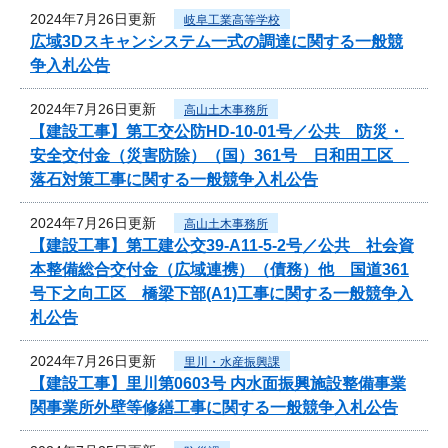
2024年7月26日更新
岐阜工業高等学校
広域3Dスキャンシステム一式の調達に関する一般競
争入札公告
2024年7月26日更新
高山土木事務所
【建設工事】第工交公防HD-10-01号／公共 防災・
安全交付金（災害防除）（国）361号 日和田工区
落石対策工事に関する一般競争入札公告
2024年7月26日更新
高山土木事務所
【建設工事】第工建公交39-A11-5-2号／公共 社会資
本整備総合交付金（広域連携）（債務）他 国道361
号下之向工区 橋梁下部(A1)工事に関する一般競争入
札公告
2024年7月26日更新
里川・水産振興課
【建設工事】里川第0603号 内水面振興施設整備事業
関事業所外壁等修繕工事に関する一般競争入札公告