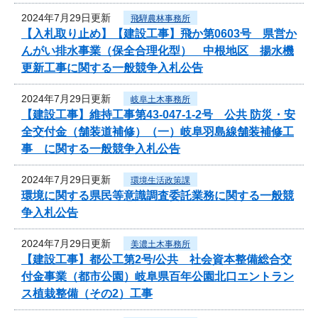
2024年7月29日更新
飛騨農林事務所
【入札取り止め】【建設工事】飛か第0603号 県営か
んがい排水事業（保全合理化型） 中根地区 揚水機
更新工事に関する一般競争入札公告
2024年7月29日更新
岐阜土木事務所
【建設工事】維持工事第43-047-1-2号 公共 防災・安
全交付金（舗装道補修）（一）岐阜羽島線舗装補修工
事 に関する一般競争入札公告
2024年7月29日更新
環境生活政策課
環境に関する県民等意識調査委託業務に関する一般競
争入札公告
2024年7月29日更新
美濃土木事務所
【建設工事】都公工第2号/公共 社会資本整備総合交
付金事業（都市公園）岐阜県百年公園北口エントラン
ス植栽整備（その2）工事