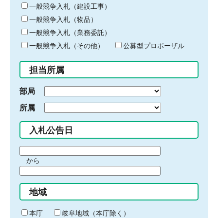
キ
一般競争入札（建設工事）
ー
一般競争入札（物品）
ワ
一般競争入札（業務委託）
ー
ド
一般競争入札（その他）
公募型プロポーザル
を
入
担当所属
力
部局
所属
入札公告日
期
から
間
期
の
間
始
地域
の
ま
終
り
わ
本庁
岐阜地域（本庁除く）