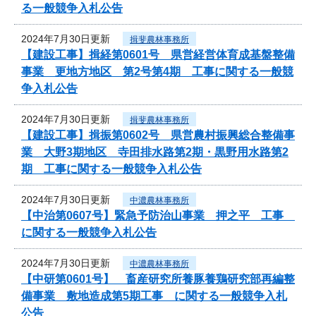
る一般競争入札公告
2024年7月30日更新
揖斐農林事務所
【建設工事】揖経第0601号 県営経営体育成基盤整備
事業 更地方地区 第2号第4期 工事に関する一般競
争入札公告
2024年7月30日更新
揖斐農林事務所
【建設工事】揖振第0602号 県営農村振興総合整備事
業 大野3期地区 寺田排水路第2期・黒野用水路第2
期 工事に関する一般競争入札公告
2024年7月30日更新
中濃農林事務所
【中治第0607号】緊急予防治山事業 押之平 工事
に関する一般競争入札公告
2024年7月30日更新
中濃農林事務所
【中研第0601号】 畜産研究所養豚養鶏研究部再編整
備事業 敷地造成第5期工事 に関する一般競争入札
公告