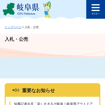
ペ
メ
このページの本文へ
ー
ニ
メ
ジ
ュ
ニ
の
ー
ュ
先
を
ー
頭
飛
トップページ
>
入札・公売
で
ば
す
し
入札・公売
。
て
本
文
へ
重要なお知らせ
知事記者会見「楽しすぎるぞ岐阜！岐阜県アウトドア