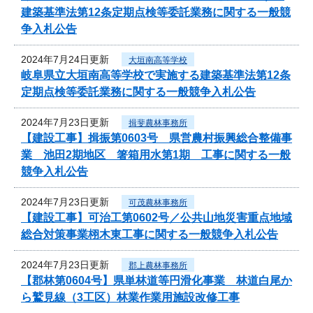
建築基準法第12条定期点検等委託業務に関する一般競
争入札公告
2024年7月24日更新
大垣南高等学校
岐阜県立大垣南高等学校で実施する建築基準法第12条
定期点検等委託業務に関する一般競争入札公告
2024年7月23日更新
揖斐農林事務所
【建設工事】揖振第0603号 県営農村振興総合整備事
業 池田2期地区 箸箱用水第1期 工事に関する一般
競争入札公告
2024年7月23日更新
可茂農林事務所
【建設工事】可治工第0602号／公共山地災害重点地域
総合対策事業栩木東工事に関する一般競争入札公告
2024年7月23日更新
郡上農林事務所
【郡林第0604号】県単林道等円滑化事業 林道白尾か
ら鷲見線（3工区）林業作業用施設改修工事