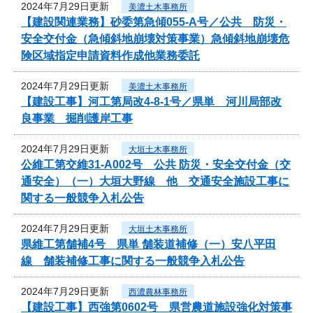
2024年7月29日更新
美濃土木事務所
【建設関連業務】砂委第急傾055-A号／公共 防災・
安全交付金（急傾斜地崩壊対策事業）急傾斜地崩壊危
険区域指定申請資料作成他業務委託
2024年7月29日更新
美濃土木事務所
【建設工事】河工第局改4-8-1号／県単 河川局部改
良事業 掘削護岸工事
2024年7月29日更新
大垣土木事務所
公維工第交維31-A002号 公共 防災・安全交付金（交
通安全）（一）大垣大野線 他 交通安全施設工事に
関する一般競争入札公告
2024年7月29日更新
大垣土木事務所
県維工第舗補4号 県単 舗装道補修（一）安八平田
線 舗装補修工事に関する一般競争入札公告
2024年7月29日更新
西濃農林事務所
【建設工事】西強第0602号 県営農道施設強化対策事