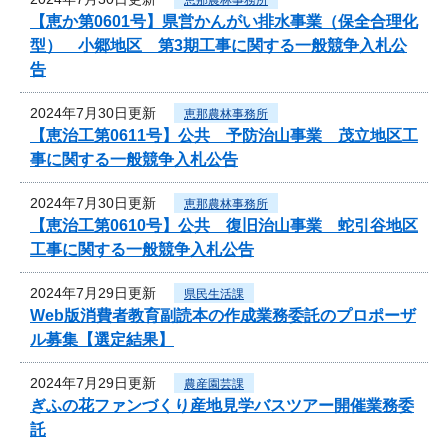
【恵か第0601号】県営かんがい排水事業（保全合理化
型） 小郷地区 第3期工事に関する一般競争入札公
告
2024年7月30日更新
恵那農林事務所
【恵治工第0611号】公共 予防治山事業 茂立地区工
事に関する一般競争入札公告
2024年7月30日更新
恵那農林事務所
【恵治工第0610号】公共 復旧治山事業 蛇引谷地区
工事に関する一般競争入札公告
2024年7月29日更新
県民生活課
Web版消費者教育副読本の作成業務委託のプロポーザ
ル募集【選定結果】
2024年7月29日更新
農産園芸課
ぎふの花ファンづくり産地見学バスツアー開催業務委
託