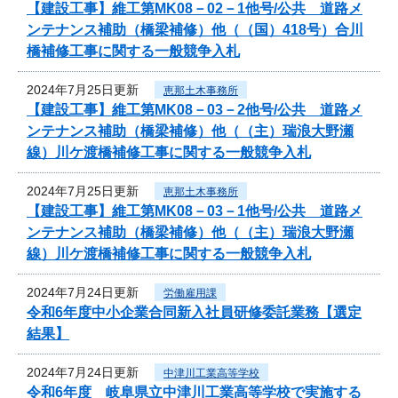
【建設工事】維工第MK08－02－1他号/公共 道路メ
ンテナンス補助（橋梁補修）他（（国）418号）合川
橋補修工事に関する一般競争入札
2024年7月25日更新
恵那土木事務所
【建設工事】維工第MK08－03－2他号/公共 道路メ
ンテナンス補助（橋梁補修）他（（主）瑞浪大野瀬
線）川ケ渡橋補修工事に関する一般競争入札
2024年7月25日更新
恵那土木事務所
【建設工事】維工第MK08－03－1他号/公共 道路メ
ンテナンス補助（橋梁補修）他（（主）瑞浪大野瀬
線）川ケ渡橋補修工事に関する一般競争入札
2024年7月24日更新
労働雇用課
令和6年度中小企業合同新入社員研修委託業務【選定
結果】
2024年7月24日更新
中津川工業高等学校
令和6年度 岐阜県立中津川工業高等学校で実施する