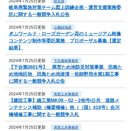
2024年7月25日更新
防災課
岐阜県緊急対策チーム図上訓練企画・運営支援業務委
託に関する一般競争入札公告
2024年7月25日更新
公園緑地課
ぎふワールド・ローズガーデン花のミュージアム映像
コンテンツ制作等委託業務 プロポーザル募集【選定
結果】
2024年7月25日更新
下呂農林事務所
【下合第0601号】 県営ため池防災対策事業 田島た
め池地区他 田島ため池浚渫・祖師野用水第1期工事
に関する一般競争入札公告
2024年7月25日更新
恵那土木事務所
【建設工事】維工第MK08－02－2他号/公共 道路メ
ンテナンス補助（橋梁補修）他（（国）418号）合川
橋補修工事に関する一般競争入札
2024年7月25日更新
恵那土木事務所