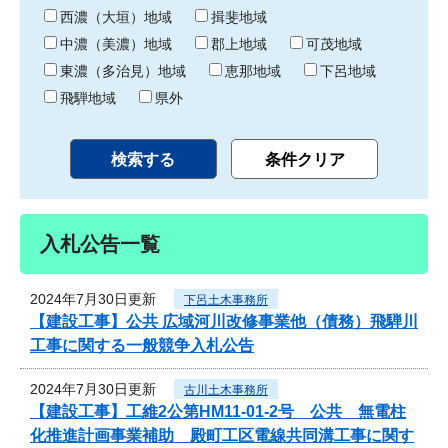
り
西濃（大垣）地域
揖斐地域
中濃（美濃）地域
郡上地域
可茂地域
東濃（多治見）地域
恵那地域
下呂地域
飛騨地域
県外
入札公告一覧
2024年7月30日更新
下呂土木事務所
【建設工事】公共 広域河川改修事業他（債務）飛騨川
工事に関する一般競争入札公告
2024年7月30日更新
古川土木事務所
【建設工事】工維2公第HM11-01-2号 公共 無電柱
化推進計画事業補助 殿町工区電線共同溝工事に関す