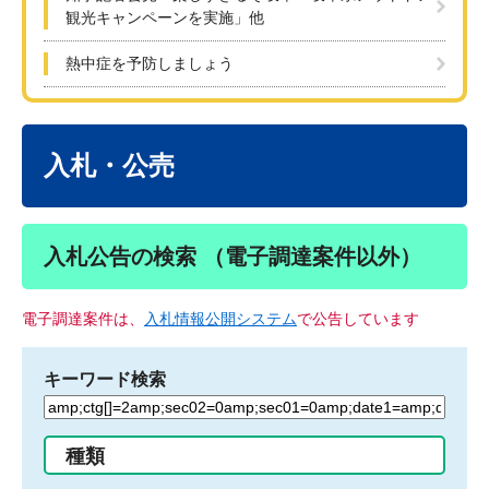
観光キャンペーンを実施」他
熱中症を予防しましょう
本
文
入札・公売
入札公告の検索 （電子調達案件以外）
電子調達案件は、
入札情報公開システム
で公告しています
キーワード検索
検
索
す
種類
る