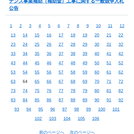
ナンス事業補助（補助金）工事に関する一般競争入札
公告
1
2
3
4
5
6
7
8
9
10
11
12
13
14
15
16
17
18
19
20
21
22
23
24
25
26
27
28
29
30
31
32
33
34
35
36
37
38
39
40
41
42
43
44
45
46
47
48
49
50
51
52
53
54
55
56
57
58
59
60
61
62
63
64
65
66
67
68
69
70
71
72
73
74
75
76
77
78
79
80
81
82
83
84
85
86
87
88
89
90
91
92
93
94
95
96
97
98
99
100
101
102
103
104
105
106
前のページへ
次のページへ