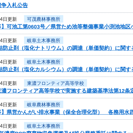
競争入札公告
24日更新
可茂農林事務所
事】可池工第0603号／県営ため池等整備事業小渕池地区
24日更新
岐阜土木事務所
凍結防止剤（塩化ナトリウム）の調達（単価契約）に関す
24日更新
岐阜土木事務所
凍結防止剤（塩化カルシウム）の調達（単価契約）に関す
24日更新
東濃フロンティア高等学校
東濃フロンティア高等学校で実施する建築基準法第12条
24日更新
岐阜農林事務所
事】県営かんがい排水事業（保全合理化型） 各務用水
24日更新
岐阜土木事務所