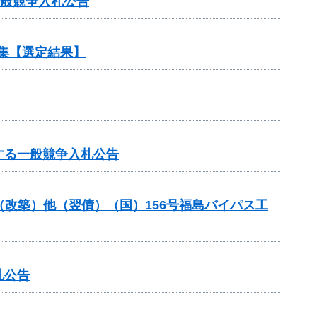
一般競争入札公告
集【選定結果】
する一般競争入札公告
金（改築）他（翌債）（国）156号福島バイパス工
札公告