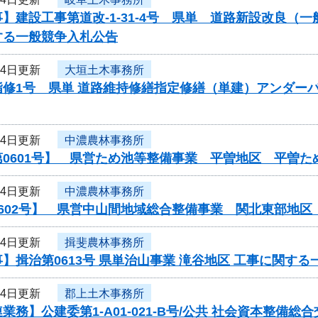
】建設工事第道改-1-31-4号 県単 道路新設改良
する一般競争入札公告
24日更新
大垣土木事務所
指修1号 県単 道路維持修繕指定修繕（単建）アンダー
24日更新
中濃農林事務所
第0601号】 県営ため池等整備事業 平曽地区 平曽
24日更新
中濃農林事務所
0602号】 県営中山間地域総合整備事業 関北東部地
24日更新
揖斐農林事務所
】揖治第0613号 県単治山事業 滝谷地区 工事に関す
24日更新
郡上土木事務所
業務】公建委第1-A01-021-B号/公共 社会資本整備