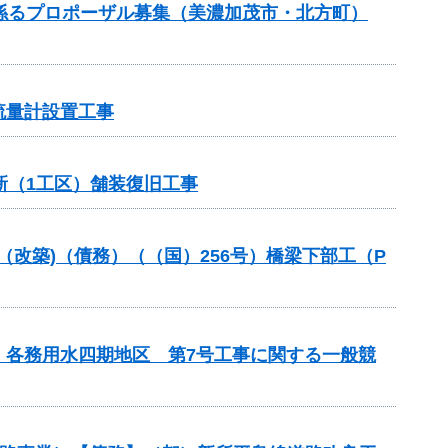
）に係るプロポーザル募集（美濃加茂市・北方町）
流量計設置工事
新（1工区）舗装復旧工事
金（改築)（債務）（（国）256号）橋梁下部工（P
 各務用水四期地区 第7号工事に関する一般競