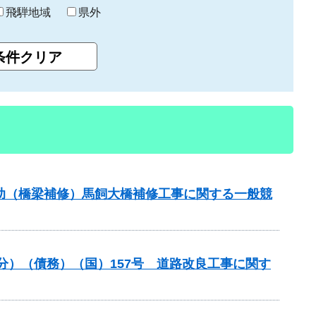
飛騨地域
県外
補助（橋梁補修）馬飼大橋補修工事に関する一般競
般分）（債務）（国）157号 道路改良工事に関す