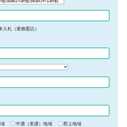
争入札（業務委託）
地域
中濃（美濃）地域
郡上地域