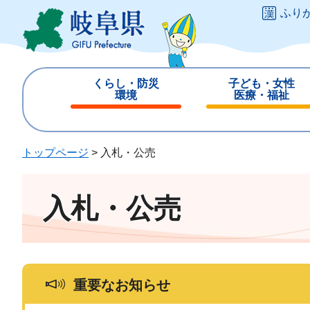
ペ
メ
ふり
ー
ニ
ジ
ュ
の
ー
先
を
くらし・防災
子ども・女性
頭
飛
環境
医療・福祉
で
ば
閉
閉
す
し
じ
じ
。
て
る
る
トップページ
>
入札・公売
本
文
へ
入札・公売
重要なお知らせ