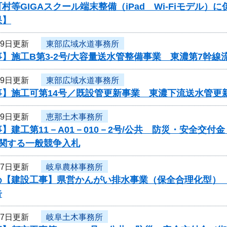
村等GIGAスクール端末整備（iPad Wi-Fiモデル
果】
19日更新
東部広域水道事務所
】施工B第3-2号/大容量送水管整備事業 東濃第7幹線
19日更新
東部広域水道事務所
事】施工可第14号／既設管更新事業 東濃下流送水管更
19日更新
恵那土木事務所
】建工第11－A01－010－2号/公共 防災・安全交付
に関する一般競争入札
17日更新
岐阜農林事務所
め【建設工事】県営かんがい排水事業（保全合理化型）
告
17日更新
岐阜土木事務所