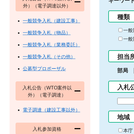
キーワー
外）（電子調達以外）
種類
一般競争入札（建設工事）
一般
一般競争入札（物品）
一般
一般競争入札（業務委託）
担当
一般競争入札（その他）
公募型プロポーザル
部局
入札
入札公告（WTO案件以
外）（電子調達）
期
間
電子調達（建設工事以外）
の
地域
始
入札参加資格
ま
本庁