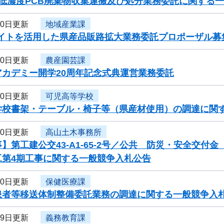
 低濃度PCB廃棄物収集運搬及び処分業務委託に関する
20日更新
地域産業課
サイトを活用した県産品販路拡大業務委託プロポーザル募
20日更新
農産園芸課
アカデミー開学20周年記念式典運営業務委託
20日更新
可児高等学校
学校書架・テーブル・椅子等（県産材使用）の調達に関
20日更新
高山土木事務所
】第工建公交43-A1-65-2号／公共 防災・安全交付
工第4期工事に関する一般競争入札公告
20日更新
保健医療課
患者等移送体制整備委託業務の調達に関する一般競争入
19日更新
義務教育課