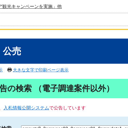
ア観光キャンペーンを実施」他
・公売
示
大きな文字で印刷ページ表示
告の検索 （電子調達案件以外）
、
入札情報公開システム
で公告しています