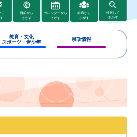
検索して
から
目的から
カレンダーから
組織から
さがす
す
さがす
さがす
さがす
教育・文化
県政情報
スポーツ・青少年
閉
閉
じ
じ
る
る