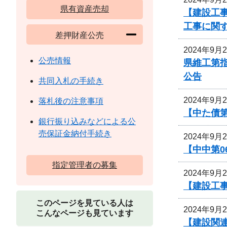
県有資産売却
【建設工事
工事に関
差押財産公売
2024年9月
公売情報
県維工第
公告
共同入札の手続き
2024年9月
落札後の注意事項
【中た債
銀行振り込みなどによる公
売保証金納付手続き
2024年9月
【中中第
指定管理者の募集
2024年9月
【建設工事
このページを見ている人は
2024年9月
こんなページも見ています
【建設関連