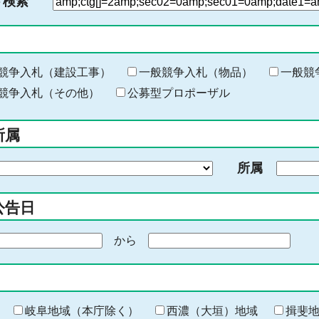
ド検索
検
索
す
る
キ
競争入札（建設工事）
一般競争入札（物品）
一般競
ー
競争入札（その他）
公募型プロポーザル
ワ
ー
所属
ド
を
所属
入
力
公告日
から
期
間
の
終
わ
岐阜地域（本庁除く）
西濃（大垣）地域
揖斐