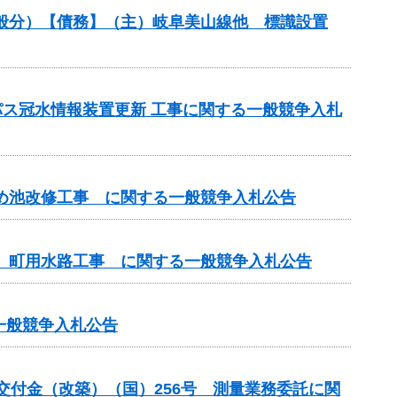
（一般分）【債務】（主）岐阜美山線他 標識設置
パス冠水情報装置更新 工事に関する一般競争入札
ため池改修工事 に関する一般競争入札公告
区 町用水路工事 に関する一般競争入札公告
る一般競争入札公告
総合交付金（改築）（国）256号 測量業務委託に関