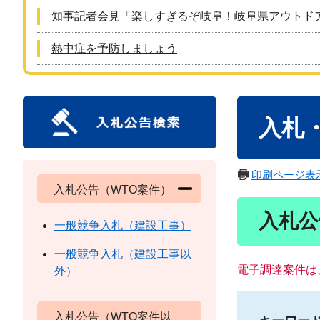
知事記者会見「楽しすぎるぞ岐阜！岐阜県アウトド
熱中症を予防しましょう
本
入札
文
印刷ページ表
入札公告（WTO案件）
入札公
一般競争入札（建設工事）
一般競争入札（建設工事以
電子調達案件は
外）
入札公告（WTO案件以