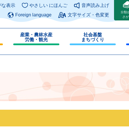
このページの本文へ
がな表示
やさしい にほんご
音声読み上げ
分類
Foreign language
文字サイズ・色変更
さが
産業・農林水産
社会基盤
労働・観光
まちづくり
閉
閉
じ
じ
る
る