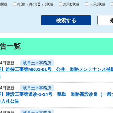
り
地域
東濃（多治見）地域
恵那地域
下呂地域
告一覧
24日更新
岐阜土木事務所
】維持工事第MK01-01号 公共 道路メンテナンス
告
24日更新
岐阜土木事務所
】建設工事第道改-1-24号 県単 道路新設改良（一
争入札公告
24日更新
岐阜土木事務所