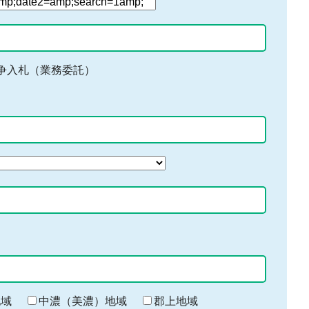
争入札（業務委託）
地域
中濃（美濃）地域
郡上地域