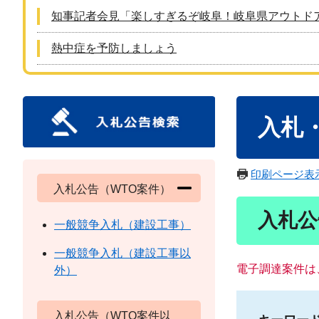
知事記者会見「楽しすぎるぞ岐阜！岐阜県アウトド
熱中症を予防しましょう
本
入札
文
印刷ページ表
入札公告（WTO案件）
入札公
一般競争入札（建設工事）
一般競争入札（建設工事以
電子調達案件は
外）
入札公告（WTO案件以