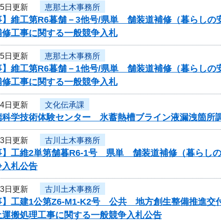
月5日更新
恵那土木事務所
】維工第R6暮舗－3他号/県単 舗装道補修（暮らしの
補修工事に関する一般競争入札
月5日更新
恵那土木事務所
】維工第R6暮舗－1他号/県単 舗装道補修（暮らしの
補修工事に関する一般競争入札
月4日更新
文化伝承課
端科学技術体験センター 氷蓄熱槽ブライン液漏洩箇所
月3日更新
古川土木事務所
事】工維2単第舗暮R6-1号 県単 舗装道補修（暮ら
争入札公告
月3日更新
古川土木事務所
】工建1公第Z6-M1-K2号 公共 地方創生整備推
土運搬処理工事に関する一般競争入札公告