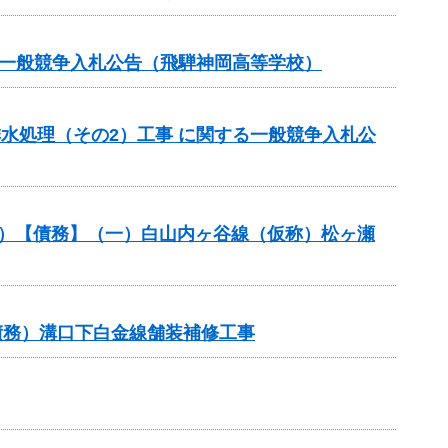
る一般競争入札公告（飛騨神岡高等学校）
排水処理（その2）工事 に関する一般競争入札公
般分）【債務】（一）白山内ヶ谷線（仮称）松ヶ瀬
債務）溝口下白金線舗装補修工事