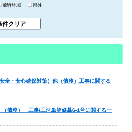
飛騨地域
県外
の安全・安心確保対策）他（債務）工事に関する
（債務） 工事/工河単第修暮6-1号に関する一