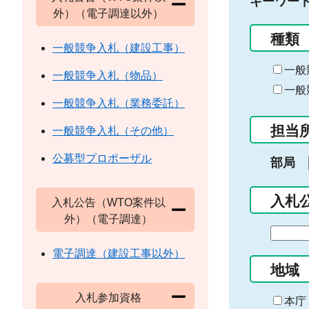
キーワー
外）（電子調達以外）
種類
一般競争入札（建設工事）
一般
一般競争入札（物品）
一般
一般競争入札（業務委託）
担当
一般競争入札（その他）
公募型プロポーザル
部局
入札
入札公告（WTO案件以
外）（電子調達）
期
間
電子調達（建設工事以外）
の
地域
始
入札参加資格
ま
本庁