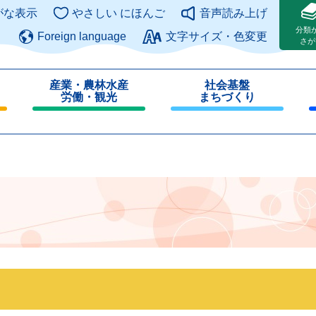
このページの本文へ
がな表示
やさしい にほんご
音声読み上げ
分類
Foreign language
文字サイズ・色変更
さが
産業・農林水産
社会基盤
労働・観光
まちづくり
閉
閉
じ
じ
る
る