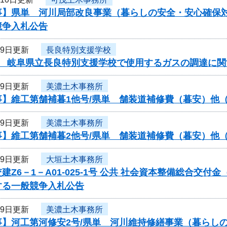
事】県単 河川局部改良事業（暮らしの安全・安心確保対
競争入札公告
月9日更新
長良特別支援学校
度 岐阜県立長良特別支援学校で使用するガスの調達に関
月9日更新
美濃土木事務所
事】維工第舗補暮1他号/県単 舗装道補修費（暮安）他
月9日更新
美濃土木事務所
事】維工第舗補暮2他号/県単 舗装道補修費（暮安）他
月9日更新
大垣土木事務所
建Z6－1－A01-025-1号 公共 社会資本整備総合交
する一般競争入札公告
月9日更新
美濃土木事務所
事】河工第河修安2号/県単 河川維持修繕事業（暮らし