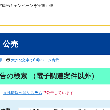
ア観光キャンペーンを実施」他
・公売
示
大きな文字で印刷ページ表示
告の検索 （電子調達案件以外）
、
入札情報公開システム
で公告しています