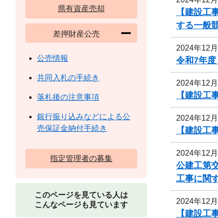
県有資産売却
【建設工
する一般
差押財産公売
2024年12
公売情報
令和7年
共同入札の手続き
2024年12
【建設工
落札後の注意事項
銀行振り込みなどによる公
2024年12
売保証金納付手続き
【建設工
2024年12
指定管理者の募集
公建工第交
工事に関
このページを見ている人は
2024年12
こんなページも見ています
【建設工