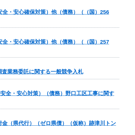
安全・安心確保対策）他（債務）（（国）256
安全・安心確保対策）他（債務）（（国）257
調査業務委託に関する一般競争入札
しの安全・安心対策）（債務）野口工区工事に関す
進交付金（県代行）（ゼロ県債）（仮称）跡津川トン