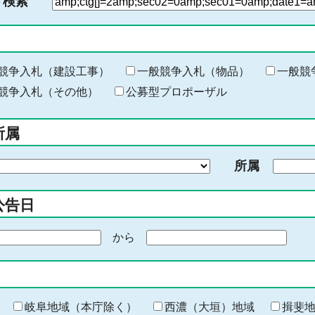
ド検索
検
索
す
る
キ
競争入札（建設工事）
一般競争入札（物品）
一般競
ー
競争入札（その他）
公募型プロポーザル
ワ
ー
所属
ド
を
所属
入
力
公告日
から
期
間
の
終
わ
岐阜地域（本庁除く）
西濃（大垣）地域
揖斐