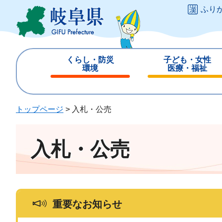
ペ
メ
ふり
ー
ニ
ジ
ュ
の
ー
先
を
くらし・防災
子ども・女性
頭
飛
環境
医療・福祉
で
ば
閉
閉
す
し
じ
じ
。
て
る
る
トップページ
>
入札・公売
本
文
へ
入札・公売
重要なお知らせ