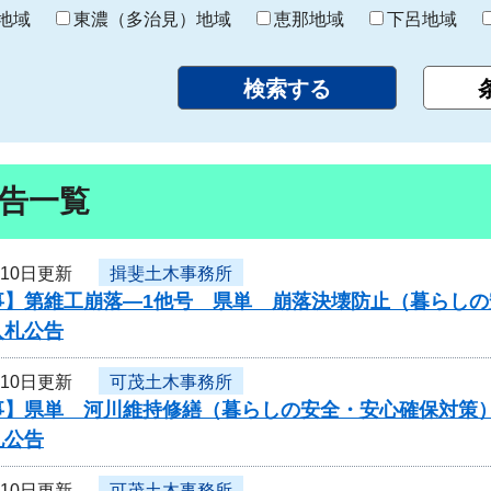
り
地域
東濃（多治見）地域
恵那地域
下呂地域
告一覧
月10日更新
揖斐土木事務所
事】第維工崩落―1他号 県単 崩落決壊防止（暮らし
入札公告
月10日更新
可茂土木事務所
事】県単 河川維持修繕（暮らしの安全・安心確保対策）
札公告
月10日更新
可茂土木事務所