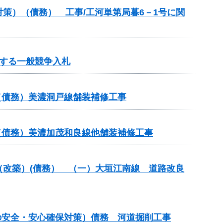
策）（債務） 工事/工河単第局暮6－1号に関
する一般競争入札
（債務）美濃洞戸線舗装補修工事
（債務）美濃加茂和良線他舗装補修工事
付金（改築）(債務） （一）大垣江南線 道路改良
の安全・安心確保対策）債務 河道掘削工事