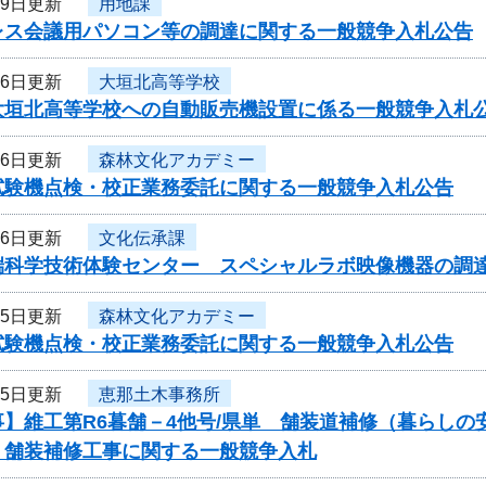
月9日更新
用地課
レス会議用パソコン等の調達に関する一般競争入札公告
月6日更新
大垣北高等学校
大垣北高等学校への自動販売機設置に係る一般競争入札
月6日更新
森林文化アカデミー
試験機点検・校正業務委託に関する一般競争入札公告
月6日更新
文化伝承課
端科学技術体験センター スペシャルラボ映像機器の調
月5日更新
森林文化アカデミー
試験機点検・校正業務委託に関する一般競争入札公告
月5日更新
恵那土木事務所
事】維工第R6暮舗－4他号/県単 舗装道補修（暮らし
）舗装補修工事に関する一般競争入札