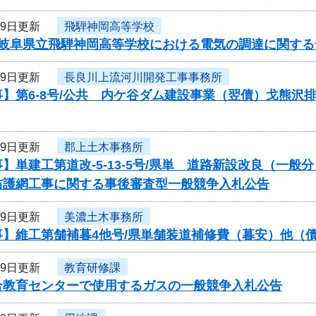
月9日更新
飛騨神岡高等学校
度岐阜県立飛騨神岡高等学校における電気の調達に関す
月9日更新
長良川上流河川開発工事事務所
】第6-8号/公共 内ケ谷ダム建設事業（翌債）戈熊沢
月9日更新
郡上土木事務所
】単建工第道改-5-13-5号/県単 道路新設改良（一
防護網工事に関する事後審査型一般競争入札公告
月9日更新
美濃土木事務所
事】維工第舗補暮4他号/県単舗装道補修費（暮安）他（
月9日更新
教育研修課
合教育センターで使用するガスの一般競争入札公告