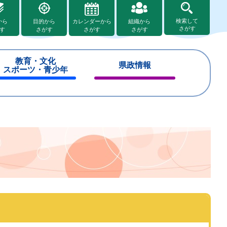
検索して
から
目的から
カレンダーから
組織から
さがす
す
さがす
さがす
さがす
教育・文化
県政情報
スポーツ・青少年
閉
閉
じ
じ
る
る