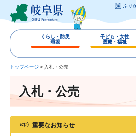
ペ
メ
ふり
ー
ニ
ジ
ュ
の
ー
先
を
くらし・防災
子ども・女性
頭
飛
環境
医療・福祉
で
ば
閉
閉
す
し
じ
じ
。
て
る
る
トップページ
>
入札・公売
本
文
へ
入札・公売
重要なお知らせ