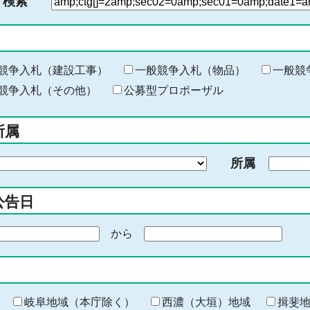
ド検索
検
索
す
る
キ
競争入札（建設工事）
一般競争入札（物品）
一般競
ー
競争入札（その他）
公募型プロポーザル
ワ
ー
所属
ド
を
所属
入
力
公告日
から
期
間
の
終
わ
岐阜地域（本庁除く）
西濃（大垣）地域
揖斐