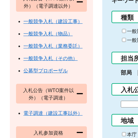
キーワー
外）（電子調達以外）
種類
一般競争入札（建設工事）
一般
一般競争入札（物品）
一般
一般競争入札（業務委託）
担当
一般競争入札（その他）
公募型プロポーザル
部局
入札
入札公告（WTO案件以
外）（電子調達）
期
間
電子調達（建設工事以外）
の
地域
始
入札参加資格
ま
本庁