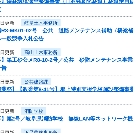
事】森林環境保全整備事業（山村強靭化林道）林道伊自
告
3日更新
岐阜土木事務所
R8-MK01-02号 公共 道路メンテナンス補助（橋
る一般競争入札公告
3日更新
高山土木事務所
】第工砂公メR8-10-2号／公共 砂防メンテナンス
公告
3日更新
公共建築課
連業務】【教委第8-41号】郡上特別支援学校施設整備
2日更新
消防学校
事】第2号／岐阜県消防学校 無線LAN等ネットワーク
2日更新
下呂農林事務所