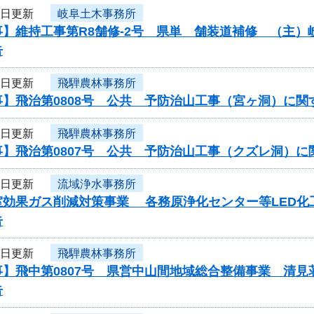
6日更新
岐阜土木事務所
事】維持工事第R8舗修-2号 県単 舗装道補修 （主
告
6日更新
飛騨農林事務所
事】飛治第0808号 公共 予防治山工事（宮ヶ洞）に関
6日更新
飛騨農林事務所
事】飛治第0807号 公共 予防治山工事（クズレ洞）
6日更新
流域浄水事務所
効果ガス削減対策事業 各務原浄化センター等LED化工事
告
6日更新
飛騨農林事務所
事】飛中第0807号 県営中山間地域総合整備事業 清
告