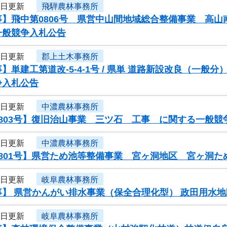
6日更新
飛騨農林事務所
】飛中第0806号 県営中山間地域総合整備事業 高山
一般競争入札公告
6日更新
郡上土木事務所
】単建工第道改-5-4-1号 / 県単 道路新設改良（一
争入札公告
6日更新
中濃農林事務所
803号】復旧治山事業 三ツ石 工事 に関する一般競
6日更新
中濃農林事務所
0801号】県営ため池等整備事業 宮ヶ洞地区 宮ヶ洞
6日更新
岐阜農林事務所
】 県営かんがい排水事業（保全合理化型） 政田用水地
6日更新
岐阜農林事務所