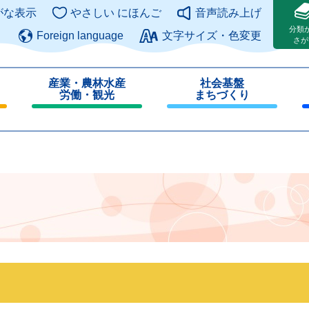
このページの本文へ
がな表示
やさしい にほんご
音声読み上げ
分類
Foreign language
文字サイズ・色変更
さが
産業・農林水産
社会基盤
労働・観光
まちづくり
閉
閉
じ
じ
る
る