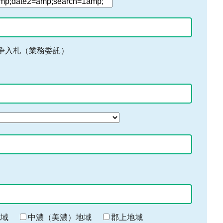
争入札（業務委託）
地域
中濃（美濃）地域
郡上地域