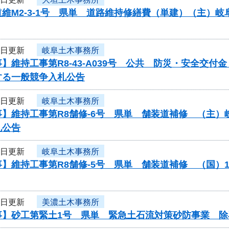
維M2-3-1号 県単 道路維持修繕費（単建）（主）
6日更新
岐阜土木事務所
】維持工事第R8-43-A039号 公共 防災・安全交
する一般競争入札公告
6日更新
岐阜土木事務所
事】維持工事第R8舗修-6号 県単 舗装道補修 （主
札公告
6日更新
岐阜土木事務所
】維持工事第R8舗修-5号 県単 舗装道補修 （国）
6日更新
美濃土木事務所
事】砂工第緊土1号 県単 緊急土石流対策砂防事業 除