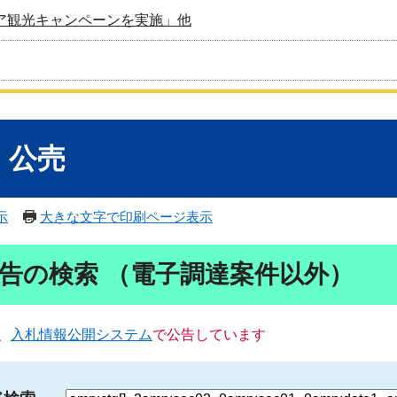
ア観光キャンペーンを実施」他
・公売
示
大きな文字で印刷ページ表示
告の検索 （電子調達案件以外）
、
入札情報公開システム
で公告しています