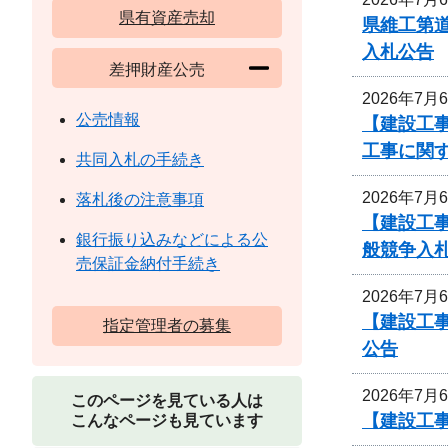
県有資産売却
県維工第道
入札公告
差押財産公売
2026年7月
公売情報
【建設工事
工事に関
共同入札の手続き
2026年7月
落札後の注意事項
【建設工
銀行振り込みなどによる公
般競争入
売保証金納付手続き
2026年7月
【建設工事
指定管理者の募集
公告
2026年7月
このページを見ている人は
【建設工
こんなページも見ています