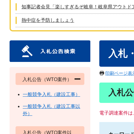
知事記者会見「楽しすぎるぞ岐阜！岐阜県アウトド
熱中症を予防しましょう
本
入札
文
印刷ページ表
入札公告（WTO案件）
入札公
一般競争入札（建設工事）
一般競争入札（建設工事以
電子調達案件は
外）
入札公告（WTO案件以