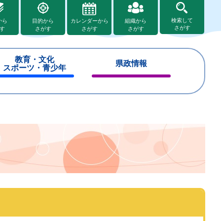
検索して
から
目的から
カレンダーから
組織から
さがす
す
さがす
さがす
さがす
教育・文化
県政情報
スポーツ・青少年
閉
閉
じ
じ
る
る