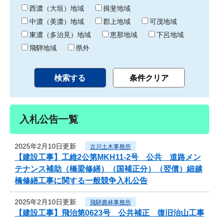
り
西濃（大垣）地域
揖斐地域
中濃（美濃）地域
郡上地域
可茂地域
東濃（多治見）地域
恵那地域
下呂地域
飛騨地域
県外
入札公告一覧
2025年2月10日更新
古川土木事務所
【建設工事】工維2公第MKH11-2号 公共 道路メン
テナンス補助（橋梁修繕）（国補正分）（翌債）細越
橋修繕工事に関する一般競争入札公告
2025年2月10日更新
飛騨農林事務所
【建設工事】飛治第0623号 公共補正 復旧治山工事