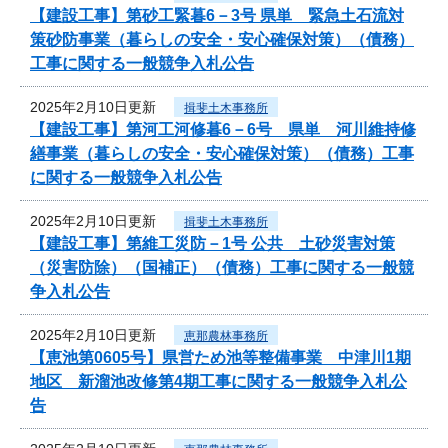
【建設工事】第砂工緊暮6－3号 県単 緊急土石流対
策砂防事業（暮らしの安全・安心確保対策）（債務）
工事に関する一般競争入札公告
2025年2月10日更新
揖斐土木事務所
【建設工事】第河工河修暮6－6号 県単 河川維持修
繕事業（暮らしの安全・安心確保対策）（債務）工事
に関する一般競争入札公告
2025年2月10日更新
揖斐土木事務所
【建設工事】第維工災防－1号 公共 土砂災害対策
（災害防除）（国補正）（債務）工事に関する一般競
争入札公告
2025年2月10日更新
恵那農林事務所
【恵池第0605号】県営ため池等整備事業 中津川1期
地区 新溜池改修第4期工事に関する一般競争入札公
告