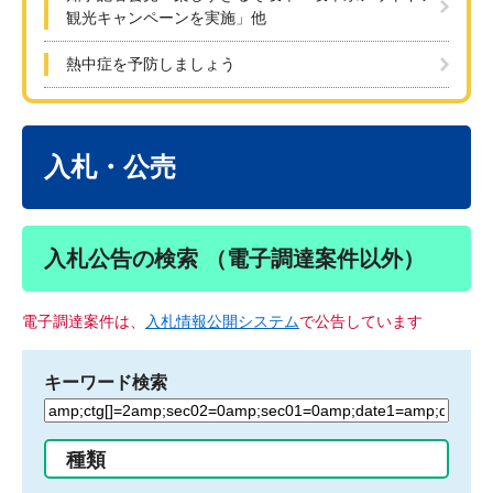
観光キャンペーンを実施」他
熱中症を予防しましょう
本
文
入札・公売
入札公告の検索 （電子調達案件以外）
電子調達案件は、
入札情報公開システム
で公告しています
キーワード検索
検
索
す
種類
る