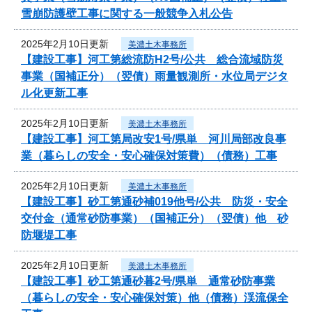
雪崩防護壁工事に関する一般競争入札公告
2025年2月10日更新
美濃土木事務所
【建設工事】河工第総流防H2号/公共 総合流域防災
事業（国補正分）（翌債）雨量観測所・水位局デジタ
ル化更新工事
2025年2月10日更新
美濃土木事務所
【建設工事】河工第局改安1号/県単 河川局部改良事
業（暮らしの安全・安心確保対策費）（債務）工事
2025年2月10日更新
美濃土木事務所
【建設工事】砂工第通砂補019他号/公共 防災・安全
交付金（通常砂防事業）（国補正分）（翌債）他 砂
防堰堤工事
2025年2月10日更新
美濃土木事務所
【建設工事】砂工第通砂暮2号/県単 通常砂防事業
（暮らしの安全・安心確保対策）他（債務）渓流保全