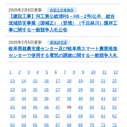
2025年2月6日更新
恵那土木事務所
【建設工事】河工第公総清R6－H8－2号/公共 総合
流域防災事業（国補正）（翌債）（千旦林川）護岸工
事に関する一般競争入札公告
2025年2月5日更新
農業経営課
岐阜県就農支援センター及び岐阜県スマート農業推進
センターで使用する電気の調達に関する一般競争入札
1
2
3
4
5
6
7
8
9
10
11
12
13
14
15
16
17
18
19
20
21
22
23
24
25
26
27
28
29
30
31
32
33
34
35
36
37
38
39
40
41
42
43
44
45
46
47
48
49
50
51
52
53
54
55
56
57
58
59
60
61
62
63
64
65
66
67
68
69
70
71
72