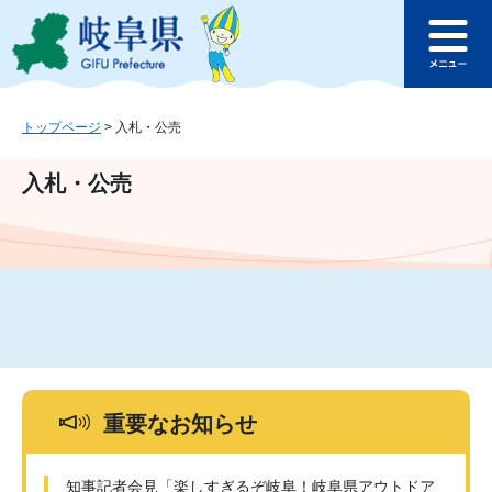
ペ
メ
このページの本文へ
ー
ニ
メ
ジ
ュ
ニ
の
ー
ュ
先
を
ー
頭
飛
トップページ
>
入札・公売
で
ば
す
し
入札・公売
。
て
本
文
へ
重要なお知らせ
知事記者会見「楽しすぎるぞ岐阜！岐阜県アウトドア