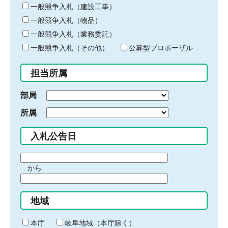
キ
一般競争入札（建設工事）
ー
一般競争入札（物品）
ワ
一般競争入札（業務委託）
ー
ド
一般競争入札（その他）
公募型プロポーザル
を
入
担当所属
力
部局
所属
入札公告日
期
から
間
期
の
間
始
地域
の
ま
終
り
わ
本庁
岐阜地域（本庁除く）