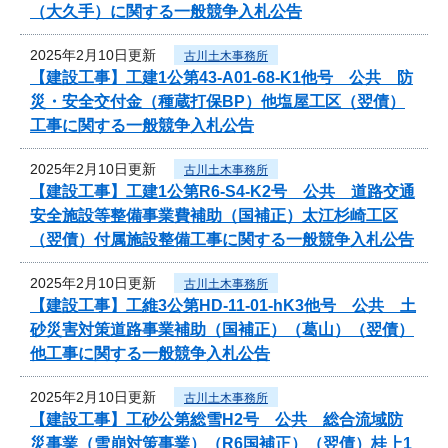
（大久手）に関する一般競争入札公告
2025年2月10日更新
古川土木事務所
【建設工事】工建1公第43-A01-68-K1他号 公共 防
災・安全交付金（種蔵打保BP）他塩屋工区（翌債）
工事に関する一般競争入札公告
2025年2月10日更新
古川土木事務所
【建設工事】工建1公第R6-S4-K2号 公共 道路交通
安全施設等整備事業費補助（国補正）太江杉崎工区
（翌債）付属施設整備工事に関する一般競争入札公告
2025年2月10日更新
古川土木事務所
【建設工事】工維3公第HD-11-01-hK3他号 公共 土
砂災害対策道路事業補助（国補正）（葛山）（翌債）
他工事に関する一般競争入札公告
2025年2月10日更新
古川土木事務所
【建設工事】工砂公第総雪H2号 公共 総合流域防
災事業（雪崩対策事業）（R6国補正）（翌債）桂上1