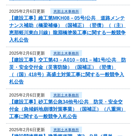
2025年2月6日更新
恵那土木事務所
【建設工事】維工第MKH08－05号/公共 道路メンテ
ナンス補助（橋梁補修）（国補正）（翌債）（（主）
恵那蛭川東白川線）龍淵橋塗装工事に関する一般競争
入札公告
2025年2月6日更新
恵那土木事務所
【建設工事】交工第43－A010－081－補1号/公共 防
災・安全交付金（災害防除）（国補正）（翌債）
（（国）418号）高盛土対策工事に関する一般競争入
札公告
2025年2月6日更新
恵那土木事務所
【建設工事】砂工第公急34他号/公共 防災・安全交
付金（急傾斜地崩壊対策事業）（国補正）（八重洞）
工事に関する一般競争入札公告
2025年2月6日更新
恵那土木事務所