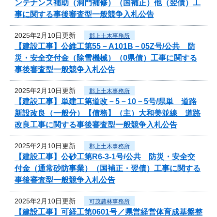
ンテナンス補助（洞門補修）（国補正）他（翌債）工
事に関する事後審査型一般競争入札公告
2025年2月10日更新
郡上土木事務所
【建設工事】公維工第55－A101B－05Z号/公共 防
災・安全交付金（除雪機械）（0県債）工事に関する
事後審査型一般競争入札公告
2025年2月10日更新
郡上土木事務所
【建設工事】単建工第道改－5－10－5号/県単 道路
新設改良（一般分）【債務】（主）大和美並線 道路
改良工事に関する事後審査型一般競争入札公告
2025年2月10日更新
郡上土木事務所
【建設工事】公砂工第R6-3-1号/公共 防災・安全交
付金（通常砂防事業）（国補正・翌債）工事に関する
事後審査型一般競争入札公告
2025年2月10日更新
可茂農林事務所
【建設工事】可経工第0601号／県営経営体育成基盤整