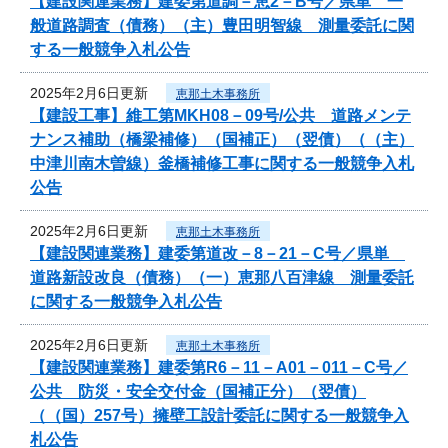
【建設関連業務】建委第道調－恵2－B号／県単 一
般道路調査（債務）（主）豊田明智線 測量委託に関
する一般競争入札公告
2025年2月6日更新
恵那土木事務所
【建設工事】維工第MKH08－09号/公共 道路メンテ
ナンス補助（橋梁補修）（国補正）（翌債）（（主）
中津川南木曽線）釜橋補修工事に関する一般競争入札
公告
2025年2月6日更新
恵那土木事務所
【建設関連業務】建委第道改－8－21－C号／県単
道路新設改良（債務）（一）恵那八百津線 測量委託
に関する一般競争入札公告
2025年2月6日更新
恵那土木事務所
【建設関連業務】建委第R6－11－A01－011－C号／
公共 防災・安全交付金（国補正分）（翌債）
（（国）257号）擁壁工設計委託に関する一般競争入
札公告