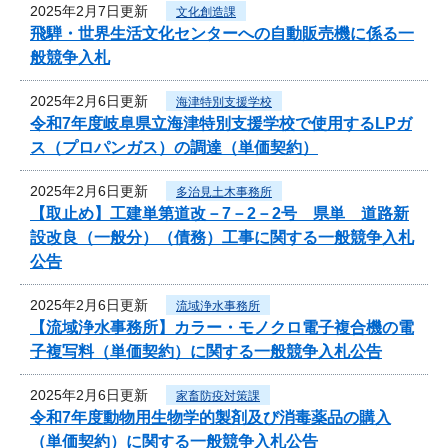
2025年2月7日更新
文化創造課
飛騨・世界生活文化センターへの自動販売機に係る一
般競争入札
2025年2月6日更新
海津特別支援学校
令和7年度岐阜県立海津特別支援学校で使用するLPガ
ス（プロパンガス）の調達（単価契約）
2025年2月6日更新
多治見土木事務所
【取止め】工建単第道改－7－2－2号 県単 道路新
設改良（一般分）（債務）工事に関する一般競争入札
公告
2025年2月6日更新
流域浄水事務所
【流域浄水事務所】カラー・モノクロ電子複合機の電
子複写料（単価契約）に関する一般競争入札公告
2025年2月6日更新
家畜防疫対策課
令和7年度動物用生物学的製剤及び消毒薬品の購入
（単価契約）に関する一般競争入札公告