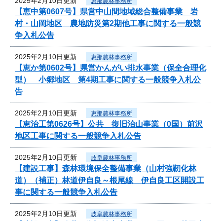
2025年2月10日更新
恵那農林事務所
【恵中第0607号】県営中山間地域総合整備事業 岩
村・山岡地区 農地防災第2期他工事に関する一般競
争入札公告
2025年2月10日更新
恵那農林事務所
【恵か第0602号】県営かんがい排水事業（保全合理化
型） 小郷地区 第4期工事に関する一般競争入札公
告
2025年2月10日更新
恵那農林事務所
【恵治工第0626号】公共 復旧治山事業（0国）前沢
地区工事に関する一般競争入札公告
2025年2月10日更新
岐阜農林事務所
【建設工事】森林環境保全整備事業（山村強靭化林
道）（補正）林道伊自良～根尾線 伊自良工区開設工
事に関する一般競争入札公告
2025年2月10日更新
岐阜農林事務所