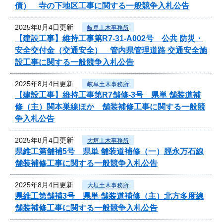
債） 寺の下地区工事に関する一般競争入札公告
2025年8月4日更新
岐阜土木事務所
【建設工事】維持工事第R7-31-A002号 公共 防災・
安全交付金（交通安全） 管内県管理道路 交通安全施
設工事に関する一般競争入札公告
2025年8月4日更新
岐阜土木事務所
【建設工事】維持工事第R7舗修-3号 県単 舗装道補
修（主）関本巣線ほか 舗装補修工事に関する一般競
争入札公告
2025年8月4日更新
大垣土木事務所
県維工第舗補5号 県単 舗装道補修（一）脛永万石線
舗装補修工事に関する一般競争入札公告
2025年8月4日更新
大垣土木事務所
県維工第舗補3号 県単 舗装道補修（主）北方多度線
舗装補修工事に関する一般競争入札公告