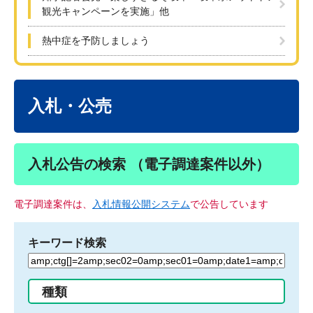
観光キャンペーンを実施」他
熱中症を予防しましょう
本
文
入札・公売
入札公告の検索 （電子調達案件以外）
電子調達案件は、
入札情報公開システム
で公告しています
キーワード検索
検
索
す
種類
る