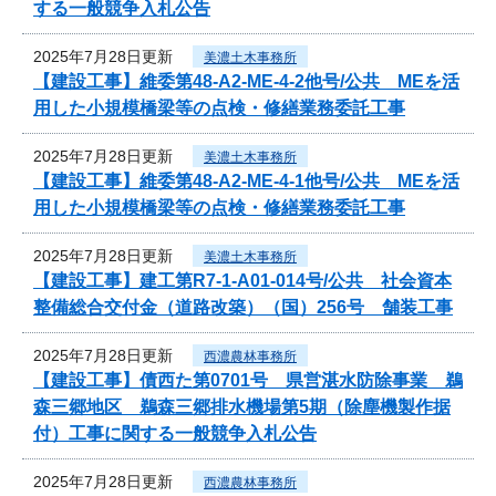
する一般競争入札公告
2025年7月28日更新
美濃土木事務所
【建設工事】維委第48-A2-ME-4-2他号/公共 MEを活
用した小規模橋梁等の点検・修繕業務委託工事
2025年7月28日更新
美濃土木事務所
【建設工事】維委第48-A2-ME-4-1他号/公共 MEを活
用した小規模橋梁等の点検・修繕業務委託工事
2025年7月28日更新
美濃土木事務所
【建設工事】建工第R7-1-A01-014号/公共 社会資本
整備総合交付金（道路改築）（国）256号 舗装工事
2025年7月28日更新
西濃農林事務所
【建設工事】債西た第0701号 県営湛水防除事業 鵜
森三郷地区 鵜森三郷排水機場第5期（除塵機製作据
付）工事に関する一般競争入札公告
2025年7月28日更新
西濃農林事務所