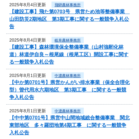
2025年8月4日更新
飛騨農林事務所
【建設工事】飛た第0703号 県営ため池等整備事業
山田防災2期地区 第3期工事に関する一般競争入札公
告
2025年8月4日更新
岐阜農林事務所
【建設工事】森林環境保全整備事業（山村強靭化林
道）林道伊自良～根尾線（根尾工区）開設工事に関す
る一般競争入札公告
2025年8月1日更新
中濃農林事務所
【中か第0701号】県営かんがい排水事業（保全合理化
型）曽代用水六期地区 第3期工事 に関する一般競
争入札公告
2025年8月1日更新
中濃農林事務所
【中中第0701号】県営中山間地域総合整備事業 関北
東部地区 多々羅団地第4期工事 に関する一般競争
入札公告