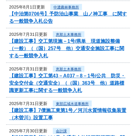
2025年8月1日更新
中濃農林事務所
【中治第0706号】予防治山事業 山ノ神工事 に関す
る一般競争入札公告
2025年7月31日更新
恵那土木事務所
【建設工事】交工第現施－1号/県単 現道施設整備
（一般）（（国）257号 他）交通安全施設工事に関
する一般競争入札
2025年7月31日更新
恵那土木事務所
【建設工事】交工第43－A037－8－1号/公共 防災・
安全交付金（交通安全）（（国）363号 他）道路標
識更新工事に関する一般競争入札
2025年7月31日更新
東部広域水道事務所
【建設工事】7債施工東第1号／河川水質情報収集装置
（木曽川）設置工事
2025年7月30日更新
会計課