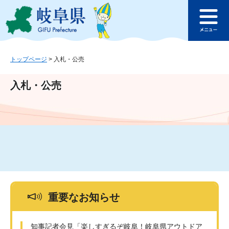
ペ
メ
このページの本文へ
ー
ニ
メ
ジ
ュ
ニ
の
ー
ュ
先
を
ー
頭
飛
トップページ
>
入札・公売
で
ば
す
し
入札・公売
。
て
本
文
へ
重要なお知らせ
知事記者会見「楽しすぎるぞ岐阜！岐阜県アウトドア