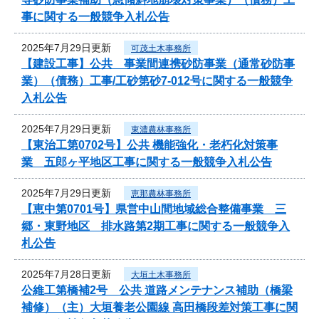
事に関する一般競争入札公告
2025年7月29日更新
可茂土木事務所
【建設工事】公共 事業間連携砂防事業（通常砂防事
業）（債務）工事/工砂第砂7-012号に関する一般競争
入札公告
2025年7月29日更新
東濃農林事務所
【東治工第0702号】公共 機能強化・老朽化対策事
業 五郎ヶ平地区工事に関する一般競争入札公告
2025年7月29日更新
恵那農林事務所
【恵中第0701号】県営中山間地域総合整備事業 三
郷・東野地区 排水路第2期工事に関する一般競争入
札公告
2025年7月28日更新
大垣土木事務所
公維工第橋補2号 公共 道路メンテナンス補助（橋梁
補修）（主）大垣養老公園線 高田橋段差対策工事に関