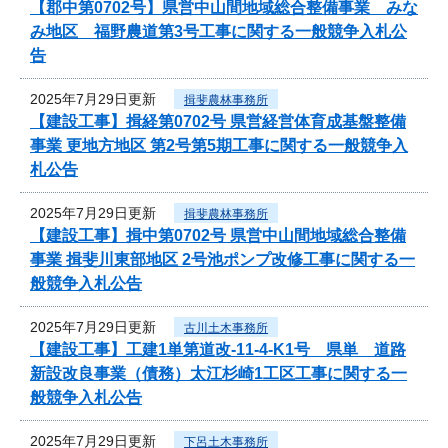
【郡中第0702号】県営中山間地域総合整備事業 みな
み地区 福野農道第3号工事に関する一般競争入札公
告
2025年7月29日更新
揖斐農林事務所
【建設工事】揖経第0702号 県営経営体育成基盤整備
事業 更地方地区 第2号第5期工事に関する一般競争入
札公告
2025年7月29日更新
揖斐農林事務所
【建設工事】揖中第0702号 県営中山間地域総合整備
事業 揖斐川東部地区 2号池ポンプ改修工事に関する一
般競争入札公告
2025年7月29日更新
古川土木事務所
【建設工事】工建1単第道改-11-4-K1号 県単 道路
新設改良事業（債務）太江杉崎1工区工事に関する一
般競争入札公告
2025年7月29日更新
下呂土木事務所