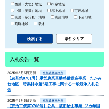
り
西濃（大垣）地域
揖斐地域
中濃（美濃）地域
郡上地域
可茂地域
東濃（多治見）地域
恵那地域
下呂地域
飛騨地域
県外
入札公告一覧
2025年8月5日更新
恵那農林事務所
【恵基第0701号】県営農業基盤整備促進事業 たかみ
ね地区 暗渠排水第5期工事に関する一般競争入札公
告
2025年8月5日更新
恵那農林事務所
【恵治工債第0708号】公共 復旧治山事業（2カ年国