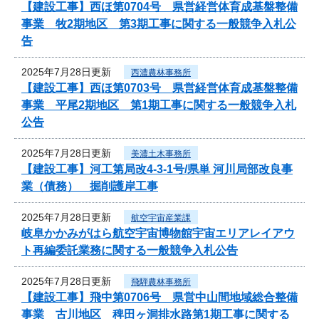
【建設工事】西ほ第0704号 県営経営体育成基盤整備
事業 牧2期地区 第3期工事に関する一般競争入札公
告
2025年7月28日更新
西濃農林事務所
【建設工事】西ほ第0703号 県営経営体育成基盤整備
事業 平尾2期地区 第1期工事に関する一般競争入札
公告
2025年7月28日更新
美濃土木事務所
【建設工事】河工第局改4-3-1号/県単 河川局部改良事
業（債務） 掘削護岸工事
2025年7月28日更新
航空宇宙産業課
岐阜かかみがはら航空宇宙博物館宇宙エリアレイアウ
ト再編委託業務に関する一般競争入札公告
2025年7月28日更新
飛騨農林事務所
【建設工事】飛中第0706号 県営中山間地域総合整備
事業 古川地区 稗田ヶ洞排水路第1期工事に関する