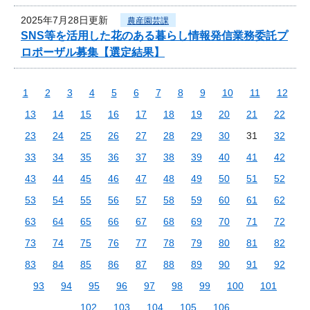
2025年7月28日更新
農産園芸課
SNS等を活用した花のある暮らし情報発信業務委託プ
ロポーザル募集【選定結果】
1
2
3
4
5
6
7
8
9
10
11
12
13
14
15
16
17
18
19
20
21
22
23
24
25
26
27
28
29
30
31
32
33
34
35
36
37
38
39
40
41
42
43
44
45
46
47
48
49
50
51
52
53
54
55
56
57
58
59
60
61
62
63
64
65
66
67
68
69
70
71
72
73
74
75
76
77
78
79
80
81
82
83
84
85
86
87
88
89
90
91
92
93
94
95
96
97
98
99
100
101
102
103
104
105
106