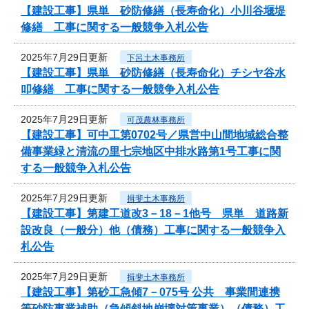
【建設工事】県単 砂防修繕（長寿命化）小川谷堰堤
修繕 工事に関する一般競争入札公告
2025年7月29日更新
下呂土木事務所
【建設工事】県単 砂防修繕（長寿命化）チシヤ谷水
叩修繕 工事に関する一般競争入札公告
2025年7月29日更新
可茂農林事務所
【建設工事】可中工第0702号／県営中山間地域総合整
備事業緑と清流の里七宗地区中排水路第1号工事に関
する一般競争入札公告
2025年7月29日更新
揖斐土木事務所
【建設工事】第建工道改3－18－1他号 県単 道路新
設改良（一般分）他（債務）工事に関する一般競争入
札公告
2025年7月29日更新
揖斐土木事務所
【建設工事】第砂工急傾7－075号 公共 事業間連携
等砂防事業補助（急傾斜地崩壊対策事業）（債務）工