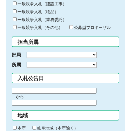
キ
一般競争入札（建設工事）
ー
一般競争入札（物品）
ワ
一般競争入札（業務委託）
ー
ド
一般競争入札（その他）
公募型プロポーザル
を
入
担当所属
力
部局
所属
入札公告日
期
から
間
期
の
間
始
地域
の
ま
終
り
わ
本庁
岐阜地域（本庁除く）