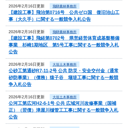
2026年2月16日更新
飛騨農林事務所
【建設工事】飛治第0716号 公共ゼロ国 復旧治山工
事（大久手）に関する一般競争入札公告
2026年2月16日更新
飛騨農林事務所
【建設工事】飛経第0702号 県営経営体育成基盤整備
事業 杉崎1期地区 第5号工事に関する一般競争入札
公告
2026年2月16日更新
大垣土木事務所
公砂工第通砂R7-11-2号 公共 防災・安全交付金（通常
砂防事業）（債務）猿子谷 堰堤工事に関する一般競
争入札公告
2026年2月16日更新
大垣土木事務所
公河工第広河H2-6-1号 公共 広域河川改修事業（国補
正）（翌債）津屋川樋管工工事に関する一般競争入札
公告