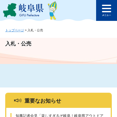
ペ
メ
このページの本文へ
ー
ニ
メ
ジ
ュ
ニ
の
ー
ュ
先
を
ー
頭
飛
トップページ
>
入札・公売
で
ば
す
し
入札・公売
。
て
本
文
へ
重要なお知らせ
知事記者会見「楽しすぎるぞ岐阜！岐阜県アウトドア