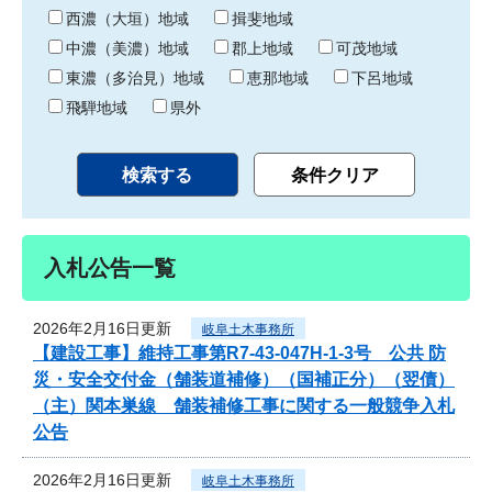
り
西濃（大垣）地域
揖斐地域
中濃（美濃）地域
郡上地域
可茂地域
東濃（多治見）地域
恵那地域
下呂地域
飛騨地域
県外
入札公告一覧
2026年2月16日更新
岐阜土木事務所
【建設工事】維持工事第R7-43-047H-1-3号 公共 防
災・安全交付金（舗装道補修）（国補正分）（翌債）
（主）関本巣線 舗装補修工事に関する一般競争入札
公告
2026年2月16日更新
岐阜土木事務所