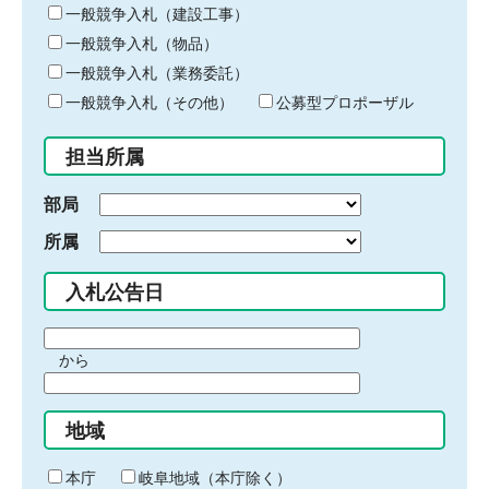
キ
一般競争入札（建設工事）
ー
一般競争入札（物品）
ワ
一般競争入札（業務委託）
ー
ド
一般競争入札（その他）
公募型プロポーザル
を
入
担当所属
力
部局
所属
入札公告日
期
から
間
期
の
間
始
地域
の
ま
終
り
わ
本庁
岐阜地域（本庁除く）