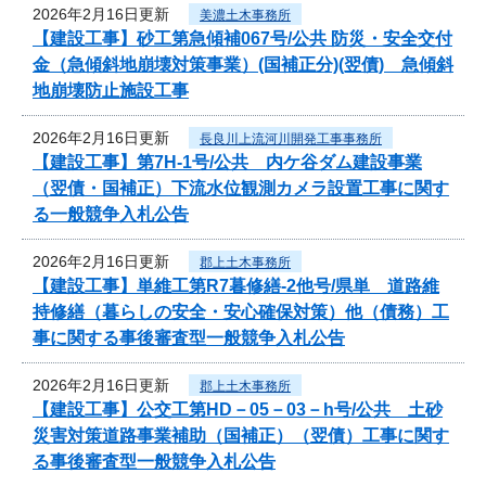
2026年2月16日更新
美濃土木事務所
【建設工事】砂工第急傾補067号/公共 防災・安全交付
金（急傾斜地崩壊対策事業）(国補正分)(翌債) 急傾斜
地崩壊防止施設工事
2026年2月16日更新
長良川上流河川開発工事事務所
【建設工事】第7H-1号/公共 内ケ谷ダム建設事業
（翌債・国補正）下流水位観測カメラ設置工事に関す
る一般競争入札公告
2026年2月16日更新
郡上土木事務所
【建設工事】単維工第R7暮修繕-2他号/県単 道路維
持修繕（暮らしの安全・安心確保対策）他（債務）工
事に関する事後審査型一般競争入札公告
2026年2月16日更新
郡上土木事務所
【建設工事】公交工第HD－05－03－h号/公共 土砂
災害対策道路事業補助（国補正）（翌債）工事に関す
る事後審査型一般競争入札公告