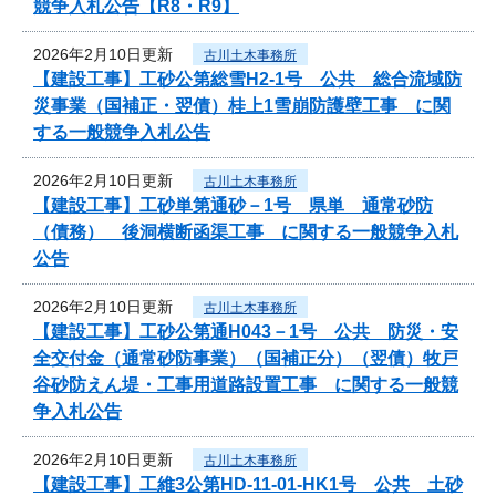
競争入札公告【R8・R9】
2026年2月10日更新
古川土木事務所
【建設工事】工砂公第総雪H2-1号 公共 総合流域防
災事業（国補正・翌債）桂上1雪崩防護壁工事 に関
する一般競争入札公告
2026年2月10日更新
古川土木事務所
【建設工事】工砂単第通砂－1号 県単 通常砂防
（債務） 後洞横断函渠工事 に関する一般競争入札
公告
2026年2月10日更新
古川土木事務所
【建設工事】工砂公第通H043－1号 公共 防災・安
全交付金（通常砂防事業）（国補正分）（翌債）牧戸
谷砂防えん堤・工事用道路設置工事 に関する一般競
争入札公告
2026年2月10日更新
古川土木事務所
【建設工事】工維3公第HD-11-01-HK1号 公共 土砂