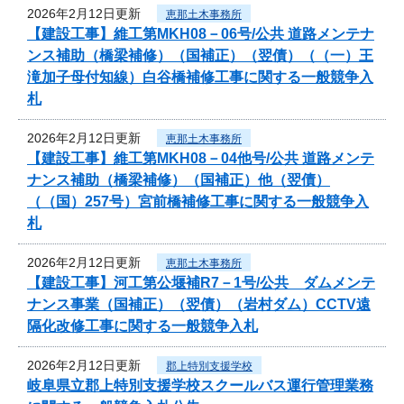
2026年2月12日更新
恵那土木事務所
【建設工事】維工第MKH08－06号/公共 道路メンテナ
ンス補助（橋梁補修）（国補正）（翌債）（（一）王
滝加子母付知線）白谷橋補修工事に関する一般競争入
札
2026年2月12日更新
恵那土木事務所
【建設工事】維工第MKH08－04他号/公共 道路メンテ
ナンス補助（橋梁補修）（国補正）他（翌債）
（（国）257号）宮前橋補修工事に関する一般競争入
札
2026年2月12日更新
恵那土木事務所
【建設工事】河工第公堰補R7－1号/公共 ダムメンテ
ナンス事業（国補正）（翌債）（岩村ダム）CCTV遠
隔化改修工事に関する一般競争入札
2026年2月12日更新
郡上特別支援学校
岐阜県立郡上特別支援学校スクールバス運行管理業務