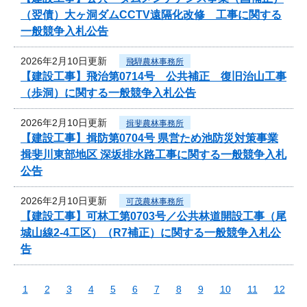
（翌債）大ヶ洞ダムCCTV遠隔化改修 工事に関する
一般競争入札公告
2026年2月10日更新
飛騨農林事務所
【建設工事】飛治第0714号 公共補正 復旧治山工事
（歩洞）に関する一般競争入札公告
2026年2月10日更新
揖斐農林事務所
【建設工事】揖防第0704号 県営ため池防災対策事業
揖斐川東部地区 深坂排水路工事に関する一般競争入札
公告
2026年2月10日更新
可茂農林事務所
【建設工事】可林工第0703号／公共林道開設工事（尾
城山線2-4工区）（R7補正）に関する一般競争入札公
告
1
2
3
4
5
6
7
8
9
10
11
12