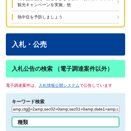
観光キャンペーンを実施」他
熱中症を予防しましょう
本
文
入札・公売
入札公告の検索 （電子調達案件以外）
電子調達案件は、
入札情報公開システム
で公告しています
キーワード検索
検
索
す
種類
る