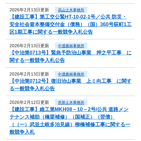
2026年2月13日更新
高山土木事務所
【建設工事】第工交公緊HT-10-02-1号／公共 防災・
安全社会資本整備交付金（債務）（国）360号荻町1工
区1期工事に関する一般競争入札公告
2026年2月13日更新
中濃農林事務所
【中治第0713号】緊急予防治山事業 押之平工事 に
関する一般競争入札公告
2026年2月13日更新
中濃農林事務所
【中治第0712号】復旧治山事業 上ミ向工事 に関す
る一般競争入札公告
2026年2月12日更新
恵那土木事務所
【建設工事】維工第MKH08－10－2号/公共 道路メン
テナンス補助（橋梁補修）（国補正）（翌債）
（（一）武並土岐多治見線）柳橋補修工事に関する一
般競争入札