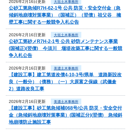
2026年2月16日更新
大垣土木事務所
公砂工第急傾R7H-62-1号 公共 防災・安全交付金（急
傾斜地崩壊対策事業）（国補正）（翌債）祖父谷 擁
壁工事に関する一般競争入札公告
2026年2月16日更新
大垣土木事務所
公砂工第砂メR7H-2-1号 公共 砂防メンテナンス事業
(国補正)(翌債) 今須川 堰堤改築工事に関する一般競
争入札公告
2026年2月16日更新
美濃土木事務所
【建設工事】建工第道改債4-10-3号/県単 道路新設改
良（一般分）（債務）（一）大原富之保線（武儀倉
2）道路改良工事
2026年2月16日更新
美濃土木事務所
【建設工事】砂工第急傾補068号/公共 防災・安全交付
金（急傾斜地崩壊対策事業）(国補正分)(翌債) 急傾斜
地崩壊防止施設工事