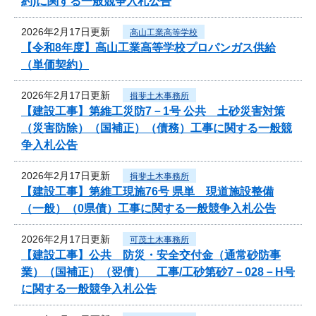
約)に関する一般競争入札公告
2026年2月17日更新
高山工業高等学校
【令和8年度】高山工業高等学校プロパンガス供給
（単価契約）
2026年2月17日更新
揖斐土木事務所
【建設工事】第維工災防7－1号 公共 土砂災害対策
（災害防除）（国補正）（債務）工事に関する一般競
争入札公告
2026年2月17日更新
揖斐土木事務所
【建設工事】第維工現施76号 県単 現道施設整備
（一般）（0県債）工事に関する一般競争入札公告
2026年2月17日更新
可茂土木事務所
【建設工事】公共 防災・安全交付金（通常砂防事
業）（国補正）（翌債） 工事/工砂第砂7－028－H号
に関する一般競争入札公告