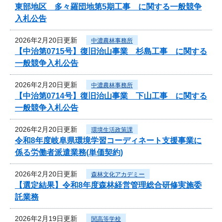
東部地区 多々羅団地第5期工事 に関する一般競争
入札公告
2026年2月20日更新
中濃農林事務所
【中治第0715号】復旧治山事業 杉島工事 に関する
一般競争入札公告
2026年2月20日更新
中濃農林事務所
【中治第0714号】復旧治山事業 下山工事 に関する
一般競争入札公告
2026年2月20日更新
環境生活政策課
令和8年度岐阜県環境学習コーディネート支援事業に
係る労働者派遣業務(単価契約)
2026年2月20日更新
森林文化アカデミー
【選定結果】令和8年度森林経営管理総合研修実施委
託業務
2026年2月19日更新
関高等学校