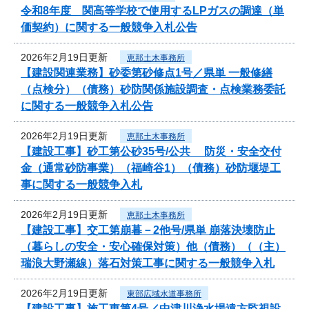
令和8年度 関高等学校で使用するLPガスの調達（単
価契約）に関する一般競争入札公告
2026年2月19日更新
恵那土木事務所
【建設関連業務】砂委第砂修点1号／県単 一般修繕
（点検分）（債務）砂防関係施設調査・点検業務委託
に関する一般競争入札公告
2026年2月19日更新
恵那土木事務所
【建設工事】砂工第公砂35号/公共 防災・安全交付
金（通常砂防事業）（福崎谷1）（債務）砂防堰堤工
事に関する一般競争入札
2026年2月19日更新
恵那土木事務所
【建設工事】交工第崩暮－2他号/県単 崩落決壊防止
（暮らしの安全・安心確保対策）他（債務）（（主）
瑞浪大野瀬線）落石対策工事に関する一般競争入札
2026年2月19日更新
東部広域水道事務所
【建設工事】施工東第4号／中津川浄水場遠方監視設