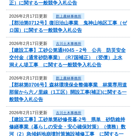
正）に関する一般競争入札公告
2026年2月17日更新
郡上農林事務所
【郡治第0712号】復旧治山事業 鬼神山地区工事（ゼ
ロ国）に関する一般競争入札公告
2026年2月17日更新
古川土木事務所
【建設工事】工砂公第通H045－2号 公共 防災安全
交付金（通常砂防事業）（R7国補正）（翌債）上水
洞えん堤工事 に関する一般競争入札公告
2026年2月17日更新
郡上農林事務所
【郡林第0706号】森林環境保全整備事業 林業専用道
那留から六ノ里線（1工区）開設工事(補正)に関する一
般競争入札公告
2026年2月17日更新
古川土木事務所
【建設工事】工砂単第砂修長暮-2号 県単 砂防維持
修繕事業（暮らしの安全・安心確保対策）（債務）数
河（2）急傾斜地崩壊対策施設補修工事 に関する一