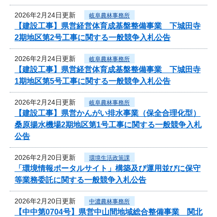
2026年2月24日更新
岐阜農林事務所
【建設工事】県営経営体育成基盤整備事業 下城田寺
2期地区第2号工事に関する一般競争入札公告
2026年2月24日更新
岐阜農林事務所
【建設工事】県営経営体育成基盤整備事業 下城田寺
1期地区第5号工事に関する一般競争入札公告
2026年2月24日更新
岐阜農林事務所
【建設工事】県営かんがい排水事業（保全合理化型）
桑原揚水機場2期地区第1号工事に関する一般競争入札
公告
2026年2月20日更新
環境生活政策課
「環境情報ポータルサイト」構築及び運用並びに保守
等業務委託に関する一般競争入札公告
2026年2月20日更新
中濃農林事務所
【中中第0704号】県営中山間地域総合整備事業 関北