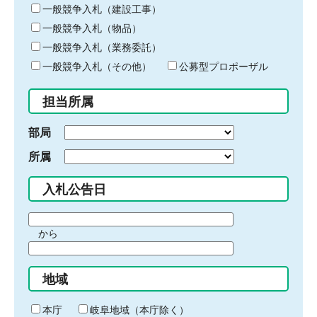
キ
一般競争入札（建設工事）
ー
一般競争入札（物品）
ワ
一般競争入札（業務委託）
ー
ド
一般競争入札（その他）
公募型プロポーザル
を
入
担当所属
力
部局
所属
入札公告日
期
から
間
期
の
間
始
地域
の
ま
終
り
わ
本庁
岐阜地域（本庁除く）