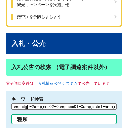
観光キャンペーンを実施」他
熱中症を予防しましょう
本
文
入札・公売
入札公告の検索 （電子調達案件以外）
電子調達案件は、
入札情報公開システム
で公告しています
キーワード検索
検
索
す
種類
る