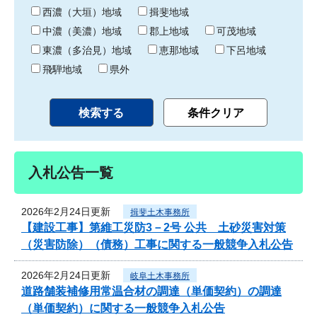
り
西濃（大垣）地域
揖斐地域
中濃（美濃）地域
郡上地域
可茂地域
東濃（多治見）地域
恵那地域
下呂地域
飛騨地域
県外
入札公告一覧
2026年2月24日更新
揖斐土木事務所
【建設工事】第維工災防3－2号 公共 土砂災害対策
（災害防除）（債務）工事に関する一般競争入札公告
2026年2月24日更新
岐阜土木事務所
道路舗装補修用常温合材の調達（単価契約）の調達
（単価契約）に関する一般競争入札公告