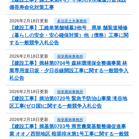
備長寿命化対策工事
2026年2月18日更新
多治見土木事務所
【建設工事】工維単第舗補暮3他号 県単 舗装道補修
（暮らしの安全・安心確保対策）他（債務）工事に関
する一般競争入札公告
2026年2月18日更新
揖斐農林事務所
【建設工事】揖林第0704号 森林環境保全整備事業 林
業専用道日坂・夕日谷線開設工事に関する一般競争入
札公告
2026年2月18日更新
揖斐農林事務所
【建設工事】揖治第0720号 緊急予防治山事業 滝谷地
区工事(ゼロ国)に関する一般競争入札公告
2026年2月18日更新
揖斐農林事務所
【建設工事】揖基第0703号 県営農業基盤整備促進事
業 オオノ西部地区 暗渠排水第1号工事に関する一般競