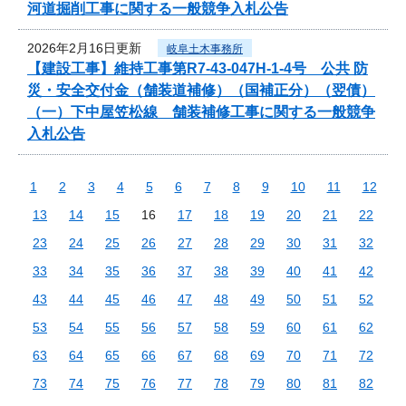
河道掘削工事に関する一般競争入札公告
2026年2月16日更新
岐阜土木事務所
【建設工事】維持工事第R7-43-047H-1-4号 公共 防
災・安全交付金（舗装道補修）（国補正分）（翌債）
（一）下中屋笠松線 舗装補修工事に関する一般競争
入札公告
1
2
3
4
5
6
7
8
9
10
11
12
13
14
15
16
17
18
19
20
21
22
23
24
25
26
27
28
29
30
31
32
33
34
35
36
37
38
39
40
41
42
43
44
45
46
47
48
49
50
51
52
53
54
55
56
57
58
59
60
61
62
63
64
65
66
67
68
69
70
71
72
73
74
75
76
77
78
79
80
81
82