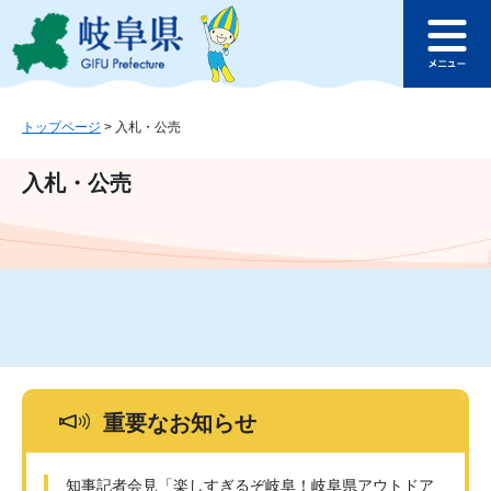
ペ
メ
このページの本文へ
ー
ニ
メ
ジ
ュ
ニ
の
ー
ュ
先
を
ー
頭
飛
トップページ
>
入札・公売
で
ば
す
し
入札・公売
。
て
本
文
へ
重要なお知らせ
知事記者会見「楽しすぎるぞ岐阜！岐阜県アウトドア