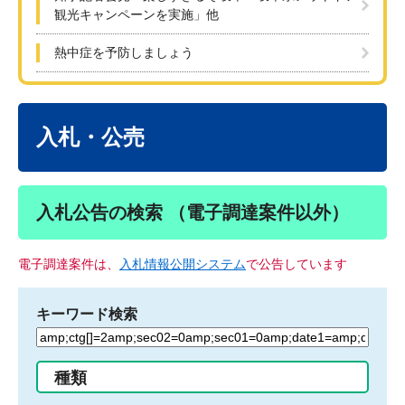
観光キャンペーンを実施」他
熱中症を予防しましょう
本
文
入札・公売
入札公告の検索 （電子調達案件以外）
電子調達案件は、
入札情報公開システム
で公告しています
キーワード検索
検
索
す
種類
る