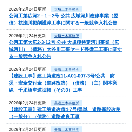
2026年2月24日更新
大垣土木事務所
公河工第広河2－1－2号 公共 広域河川改修事業（翌
債）杭瀬川掘削護岸工事に関する一般競争入札公告
2026年2月24日更新
大垣土木事務所
公河工第大広2-3-12号 公共 大規模特定河川事業（広
域河川）（債務）大谷川工事ヤード整備工工事に関す
る一般競争入札公告
2026年2月24日更新
美濃土木事務所
【建設工事】建工第道改11-A01-007-3号/公共 防
災・安全交付金（道路改築）（債務）（主）関本巣
線 千疋橋車道拡幅（その3）工事
2026年2月24日更新
美濃土木事務所
【建設工事】建工第道改債4-7号/県単 道路新設改良
（一般分）（債務）道路改良工事
2026年2月24日更新
美濃土木事務所