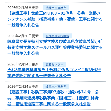
2026年2月26日更新
揖斐土木事務所
【建設工事】第維工MKH03－01他号 公共 道路メ
ンテナンス補助（橋梁補修）他（翌債）工事に関する
一般競争入札公告
2026年2月26日更新
長良特別支援学校
岐阜県立長良特別支援学校及び岐阜県立岐阜希望が丘
特別支援学校スクールバス運行管理業務委託に関する
一般競争入札公告
2026年2月24日更新
旅券センター
令和8年度岐阜県旅券手数料に係るコンビニ収納代行
業務委託に関する一般競争入札公告
2026年2月24日更新
岐阜土木事務所
【建設工事】砂防工事第R7通砂・通砂補-7-1号 公
共 事業間連携等砂防事業（国補正）【翌債】柿野
谷 管理用道路工事に関する一般競争入札公告