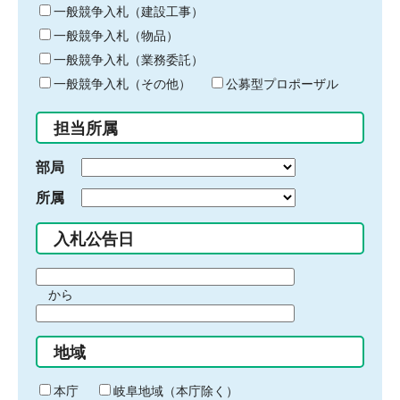
キ
一般競争入札（建設工事）
ー
一般競争入札（物品）
ワ
一般競争入札（業務委託）
ー
ド
一般競争入札（その他）
公募型プロポーザル
を
入
担当所属
力
部局
所属
入札公告日
期
から
間
期
の
間
始
地域
の
ま
終
り
わ
本庁
岐阜地域（本庁除く）