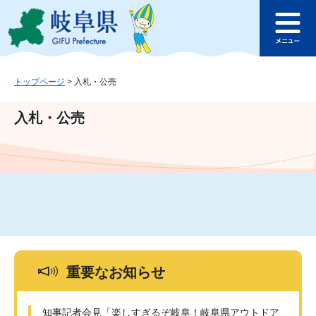
ペ
メ
このページの本文へ
ー
ニ
メ
ジ
ュ
ニ
の
ー
ュ
先
を
ー
頭
飛
トップページ
>
入札・公売
で
ば
す
し
入札・公売
。
て
本
文
へ
重要なお知らせ
知事記者会見「楽しすぎるぞ岐阜！岐阜県アウトドア