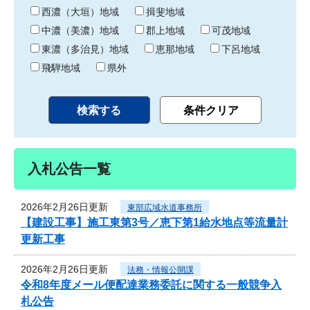
り
西濃（大垣）地域
揖斐地域
中濃（美濃）地域
郡上地域
可茂地域
東濃（多治見）地域
恵那地域
下呂地域
飛騨地域
県外
入札公告一覧
2026年2月26日更新
東部広域水道事務所
【建設工事】施工東第3号／恵下第1給水地点等流量計
更新工事
2026年2月26日更新
法務・情報公開課
令和8年度メール便配達業務委託に関する一般競争入
札公告