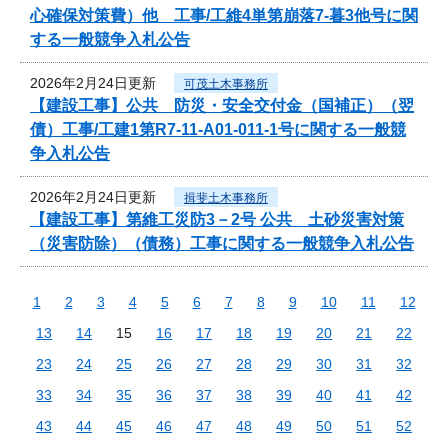
心確保対策費）他 工事/工維4単第崩落7-暮3他号に関
する一般競争入札公告
2026年2月24日更新
可茂土木事務所
【建設工事】公共 防災・安全交付金（国補正）（翌
債）工事/工建1第R7-11-A01-011-1号に関する一般競
争入札公告
2026年2月24日更新
揖斐土木事務所
【建設工事】第維工災防3－2号 公共 土砂災害対策
（災害防除）（債務）工事に関する一般競争入札公告
1
2
3
4
5
6
7
8
9
10
11
12
13
14
15
16
17
18
19
20
21
22
23
24
25
26
27
28
29
30
31
32
33
34
35
36
37
38
39
40
41
42
43
44
45
46
47
48
49
50
51
52