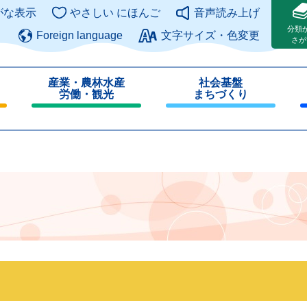
このページの本文へ
がな表示
やさしい にほんご
音声読み上げ
分類
Foreign language
文字サイズ・色変更
さが
産業・農林水産
社会基盤
労働・観光
まちづくり
閉
閉
じ
じ
る
る