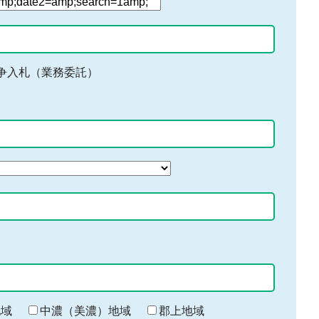
争入札（業務委託）
地域
中濃（美濃）地域
郡上地域