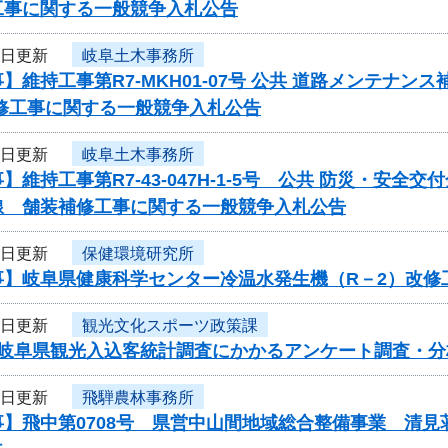
工事に関する一般競争入札公告
2日更新
岐阜土木事務所
】維持工事第R7-MKH01-07号 公共 道路メンテナ
補修工事に関する一般競争入札公告
2日更新
岐阜土木事務所
】維持工事第R7-43-047H-1-5号 公共 防災・安
線 舗装補修工事に関する一般競争入札公告
2日更新
保健環境研究所
事】岐阜県健康科学センター冷温水発生機（R－2）改修
2日更新
観光文化スポーツ政策課
度岐阜県観光入込客統計調査にかかるアンケート調査・
2日更新
飛騨農林事務所
事】飛中第0708号 県営中山間地域総合整備事業 清