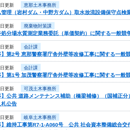
3日更新
恵那土木事務所
ム管理（岩村ダム・中野方ダム）取水放流設備保守点検
3日更新
廃棄物対策課
終処分場水質測定業務委託（単価契約）に関する一般競
3日更新
会計課
事】第2号 恵那警察署庁舎外壁等改修工事に関する一般
3日更新
会計課
事】第1号 加茂警察署庁舎外壁等改修工事に関する一般
3日更新
可茂土木事務所
】公共 道路メンテナンス補助（橋梁補修）（国補正分）（翌
入札公告
2日更新
岐阜土木事務所
】維持工事第R7-1-A060号 公共 社会資本整備総合