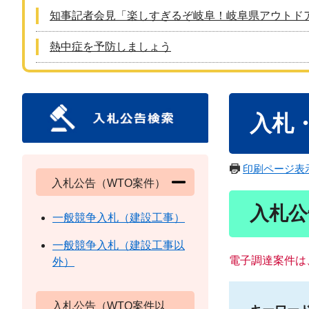
知事記者会見「楽しすぎるぞ岐阜！岐阜県アウトド
熱中症を予防しましょう
本
入札
文
印刷ページ表
入札公告（WTO案件）
入札公
一般競争入札（建設工事）
一般競争入札（建設工事以
電子調達案件は
外）
入札公告（WTO案件以