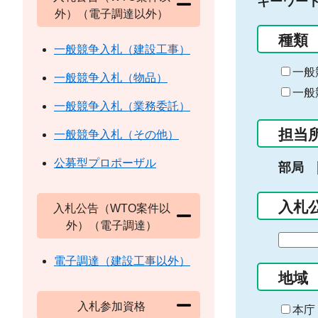
キーワー
外）（電子調達以外）
種類
一般競争入札（建設工事）
一般
一般競争入札（物品）
一般
一般競争入札（業務委託）
担当
一般競争入札（その他）
公募型プロポーザル
部局
入札
入札公告（WTO案件以
外）（電子調達）
期
間
電子調達（建設工事以外）
の
地域
始
入札参加資格
ま
本庁