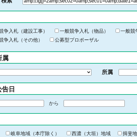
ド検索
検
索
す
る
キ
競争入札（建設工事）
一般競争入札（物品）
一般競
ー
競争入札（その他）
公募型プロポーザル
ワ
ー
所属
ド
を
所属
入
力
公告日
から
期
間
の
終
わ
岐阜地域（本庁除く）
西濃（大垣）地域
揖斐