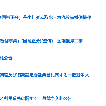
(R7国補正分）丹生川ダム取水・放流設備機側操作
改修事業）(国補正分)(翌債) 掘削護岸工事
札公告
の調達及び初期設定委託業務に関する一般競争入
ビス利用業務に関する一般競争入札公告