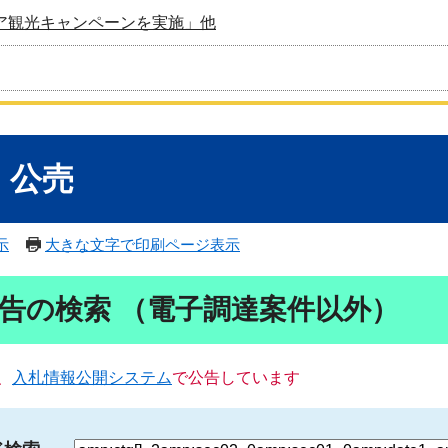
ア観光キャンペーンを実施」他
・公売
示
大きな文字で印刷ページ表示
告の検索 （電子調達案件以外）
、
入札情報公開システム
で公告しています