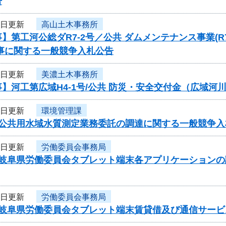
告
2日更新
高山土木事務所
】第工河公総ダR7-2号／公共 ダムメンテナンス事業
工事に関する一般競争入札公告
2日更新
美濃土木事務所
】河工第広域H4-1号/公共 防災・安全交付金（広域河川
2日更新
環境管理課
度公共用水域水質測定業務委託の調達に関する一般競争入
2日更新
労働委員会事務局
度岐阜県労働委員会タブレット端末各アプリケーション
2日更新
労働委員会事務局
度岐阜県労働委員会タブレット端末賃貸借及び通信サー