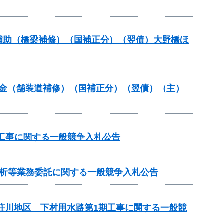
ンス補助（橋梁補修）（国補正分）（翌債）大野橋ほ
全交付金（舗装道補修）（国補正分）（翌債）（主）
工事に関する一般競争入札公告
分析等業務委託に関する一般競争入札公告
見荘川地区 下村用水路第1期工事に関する一般競