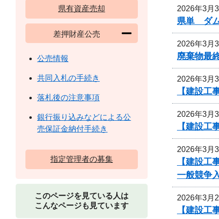
2026年3月
県有資産売却
県単 ダ
差押財産公売
2026年3月
廃棄物最
公売情報
共同入札の手続き
2026年3月
【建設工
落札後の注意事項
2026年3月
銀行振り込みなどによる公
【建設工
売保証金納付手続き
2026年3月
指定管理者の募集
【建設工事
一般競争
このページを見ている人は
2026年3月
こんなページも見ています
【建設工事