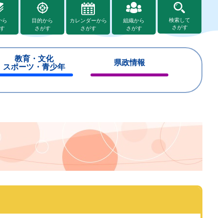
検索して
から
目的から
カレンダーから
組織から
さがす
す
さがす
さがす
さがす
教育・文化
県政情報
スポーツ・青少年
閉
閉
じ
じ
る
る