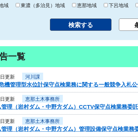
り
地域
東濃（多治見）地域
恵那地域
下呂地域
告一覧
3日更新
河川課
度危機管理型水位計保守点検業務に関する一般競争入札公
3日更新
恵那土木事務所
ム管理（岩村ダム・中野方ダム）CCTV保守点検業務委
3日更新
恵那土木事務所
ム管理（岩村ダム・中野方ダム）管理設備保守点検業務