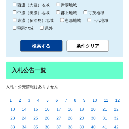
り
西濃（大垣）地域
揖斐地域
中濃（美濃）地域
郡上地域
可茂地域
東濃（多治見）地域
恵那地域
下呂地域
飛騨地域
県外
入札公告一覧
入札・公売情報はありません
1
2
3
4
5
6
7
8
9
10
11
12
13
14
15
16
17
18
19
20
21
22
23
24
25
26
27
28
29
30
31
32
33
34
35
36
37
38
39
40
41
42