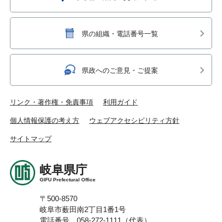
県の組織・電話番号一覧
県政へのご意見・ご提案
リンク・著作権・免責事項
利用ガイド
個人情報保護の考え方
ウェブアクセシビリティ方針
サイトマップ
岐阜県庁
GIFU Prefectural Office
〒500-8570
岐阜市薮田南2丁目1番1号
電話番号 058-272-1111（代表）