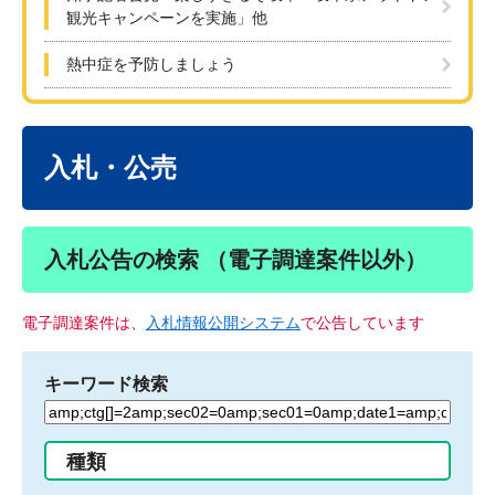
観光キャンペーンを実施」他
熱中症を予防しましょう
本
文
入札・公売
入札公告の検索 （電子調達案件以外）
電子調達案件は、
入札情報公開システム
で公告しています
キーワード検索
検
索
す
種類
る