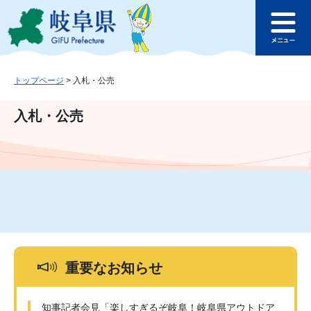
ペ
メ
このページの本文へ
ー
ニ
メ
ジ
ュ
ニ
の
ー
ュ
先
を
ー
頭
飛
トップページ
>
入札・公売
で
ば
す
し
入札・公売
。
て
本
文
へ
重要なお知らせ
知事記者会見「楽しすぎるぞ岐阜！岐阜県アウトドア