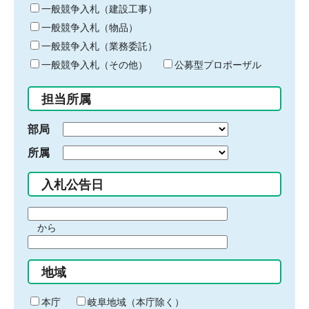
キ
一般競争入札（建設工事）
ー
一般競争入札（物品）
ワ
一般競争入札（業務委託）
ー
ド
一般競争入札（その他）
公募型プロポーザル
を
入
担当所属
力
部局
所属
入札公告日
期
から
間
期
の
間
始
地域
の
ま
終
り
わ
本庁
岐阜地域（本庁除く）