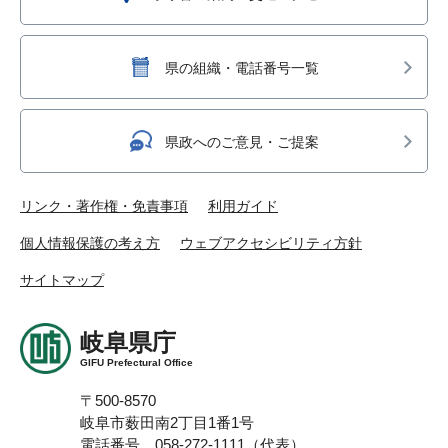
県の組織・電話番号一覧
県政へのご意見・ご提案
リンク・著作権・免責事項
利用ガイド
個人情報保護の考え方
ウェブアクセシビリティ方針
サイトマップ
岐阜県庁
GIFU Prefectural Office
〒500-8570
岐阜市薮田南2丁目1番1号
電話番号 058-272-1111（代表）