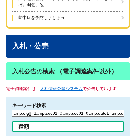
ば』開催」他
熱中症を予防しましょう
本
文
入札・公売
入札公告の検索 （電子調達案件以外）
電子調達案件は、
入札情報公開システム
で公告しています
キーワード検索
検
索
す
種類
る