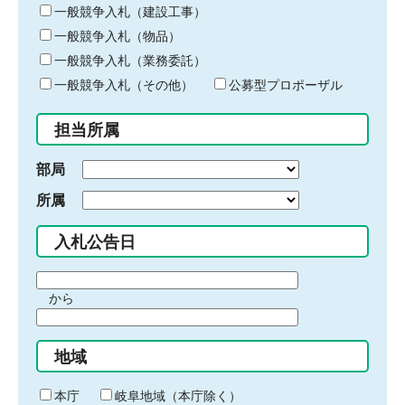
キ
一般競争入札（建設工事）
ー
一般競争入札（物品）
ワ
一般競争入札（業務委託）
ー
ド
一般競争入札（その他）
公募型プロポーザル
を
入
担当所属
力
部局
所属
入札公告日
期
から
間
期
の
間
始
地域
の
ま
終
り
わ
本庁
岐阜地域（本庁除く）