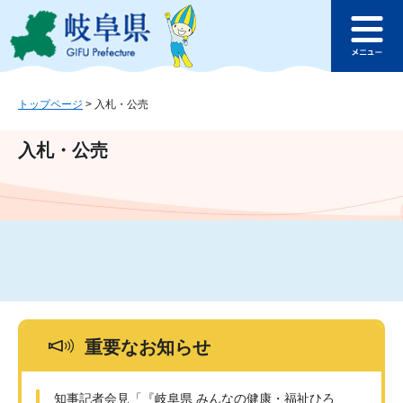
ペ
メ
このページの本文へ
ー
ニ
メ
ジ
ュ
ニ
の
ー
ュ
先
を
ー
頭
飛
トップページ
>
入札・公売
で
ば
す
し
入札・公売
。
て
本
文
へ
重要なお知らせ
知事記者会見「『岐阜県 みんなの健康・福祉ひろ