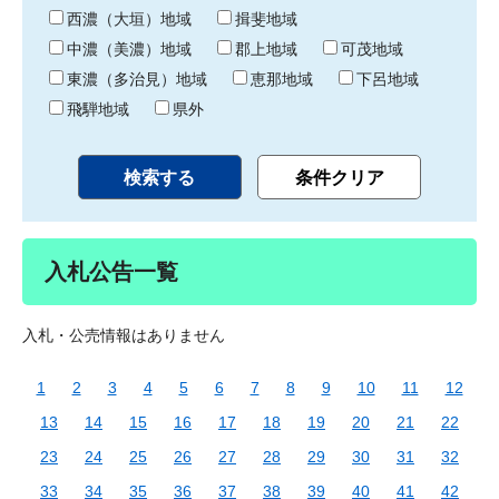
り
西濃（大垣）地域
揖斐地域
中濃（美濃）地域
郡上地域
可茂地域
東濃（多治見）地域
恵那地域
下呂地域
飛騨地域
県外
入札公告一覧
入札・公売情報はありません
1
2
3
4
5
6
7
8
9
10
11
12
13
14
15
16
17
18
19
20
21
22
23
24
25
26
27
28
29
30
31
32
33
34
35
36
37
38
39
40
41
42