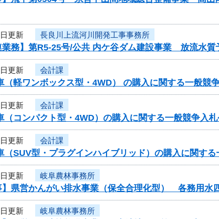
7日更新
長良川上流河川開発工事事務所
業務】第R5-25号/公共 内ケ谷ダム建設事業 放流
7日更新
会計課
車（軽ワンボックス型・4WD） の購入に関する一般競
7日更新
会計課
用車（コンパクト型・4WD）の購入に関する一般競争入
7日更新
会計課
用車（SUV型・プラグインハイブリッド）の購入に関す
7日更新
岐阜農林事務所
事】県営かんがい排水事業（保全合理化型） 各務用水
7日更新
岐阜農林事務所