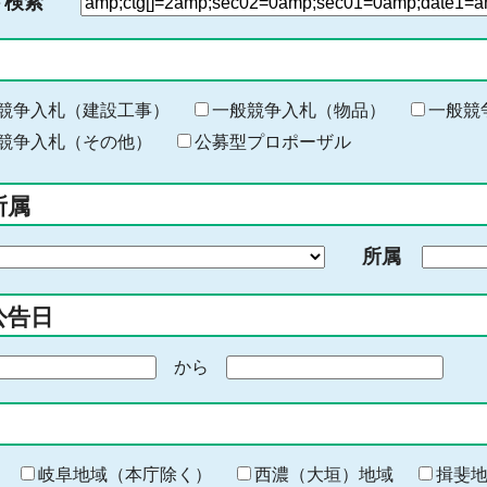
ド検索
検
索
す
る
キ
競争入札（建設工事）
一般競争入札（物品）
一般競
ー
競争入札（その他）
公募型プロポーザル
ワ
ー
所属
ド
を
所属
入
力
公告日
から
期
間
の
終
わ
岐阜地域（本庁除く）
西濃（大垣）地域
揖斐