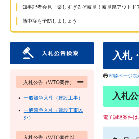
知事記者会見「楽しすぎるぞ岐阜！岐阜県アウトド
熱中症を予防しましょう
本
入札
文
印刷ページ表
入札公告（WTO案件）
入札公
一般競争入札（建設工事）
一般競争入札（建設工事以
電子調達案件は
外）
入札公告（WTO案件以