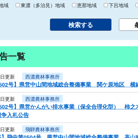
り
地域
東濃（多治見）地域
恵那地域
下呂地域
告一覧
7日更新
西濃農林事務所
0502号】県営中山間地域総合整備事業 関ケ原地区 
7日更新
西濃農林事務所
502号】県営かんがい排水事業（保全合理化型） 柿之
競争入札公告
7日更新
飛騨農林事務所
事】飛中第0504号 県営中山間地域総合整備事業 高