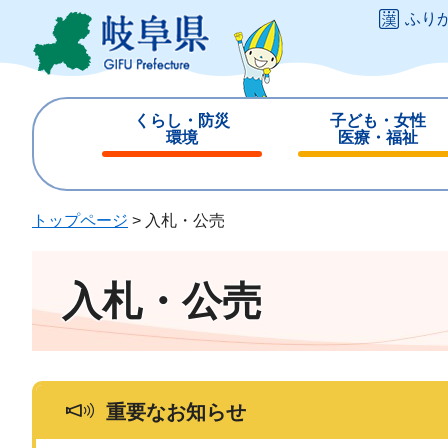
ペ
メ
ふり
ー
ニ
ジ
ュ
の
ー
先
を
くらし・防災
子ども・女性
頭
飛
環境
医療・福祉
で
ば
閉
閉
す
し
じ
じ
。
て
る
る
トップページ
>
入札・公売
本
文
へ
入札・公売
重要なお知らせ