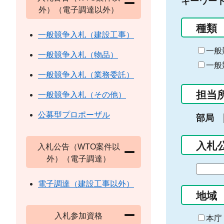
キーワー
外）（電子調達以外）
種類
一般競争入札（建設工事）
一般
一般競争入札（物品）
一般
一般競争入札（業務委託）
担当
一般競争入札（その他）
公募型プロポーザル
部局
入札
入札公告（WTO案件以
外）（電子調達）
期
間
電子調達（建設工事以外）
の
地域
始
入札参加資格
ま
本庁