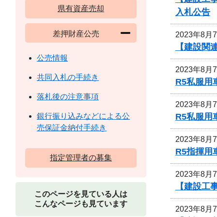
県有資産売却
入札公告
差押財産公売
2023年8月
【建設関連
公売情報
2023年8月
共同入札の手続き
R5私服用
落札後の注意事項
2023年8月
R5私服
銀行振り込みなどによる公
売保証金納付手続き
2023年8月
R5指揮
指定管理者の募集
2023年8月
【建設工
このページを見ている人は
こんなページも見ています
2023年8月