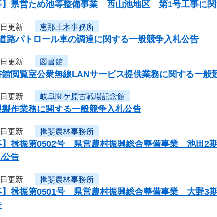
事】県営ため池等整備事業 西山池地区 第1号工事に関
4日更新
恵那土木事務所
度道路パトロール車の調達に関する一般競争入札公告
4日更新
図書館
書館閲覧室公衆無線LANサービス提供業務に関する一般
4日更新
岐阜関ケ原古戦場記念館
製製作業務に関する一般競争入札公告
4日更新
揖斐農林事務所
】揖振第0502号 県営農村振興総合整備事業 池田2
札公告
4日更新
揖斐農林事務所
】揖振第0501号 県営農村振興総合整備事業 大野3
告