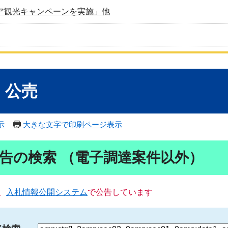
ア観光キャンペーンを実施」他
・公売
示
大きな文字で印刷ページ表示
告の検索 （電子調達案件以外）
、
入札情報公開システム
で公告しています