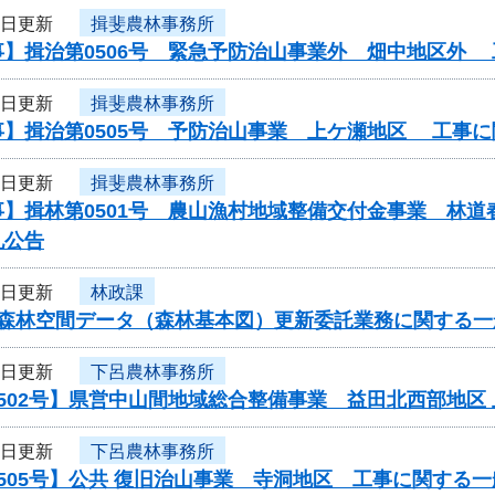
4日更新
揖斐農林事務所
事】揖治第0506号 緊急予防治山事業外 畑中地区外
4日更新
揖斐農林事務所
事】揖治第0505号 予防治山事業 上ケ瀬地区 工事
4日更新
揖斐農林事務所
】揖林第0501号 農山漁村地域整備交付金事業 林道
札公告
3日更新
林政課
度森林空間データ（森林基本図）更新委託業務に関する一
3日更新
下呂農林事務所
502号】県営中山間地域総合整備事業 益田北西部地区
3日更新
下呂農林事務所
505号】公共 復旧治山事業 寺洞地区 工事に関する