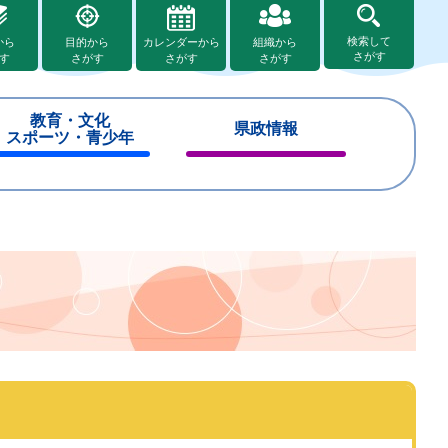
検索して
から
目的から
カレンダーから
組織から
さがす
す
さがす
さがす
さがす
教育・文化
県政情報
スポーツ・青少年
閉
閉
じ
じ
る
る