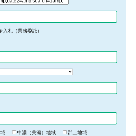
争入札（業務委託）
地域
中濃（美濃）地域
郡上地域