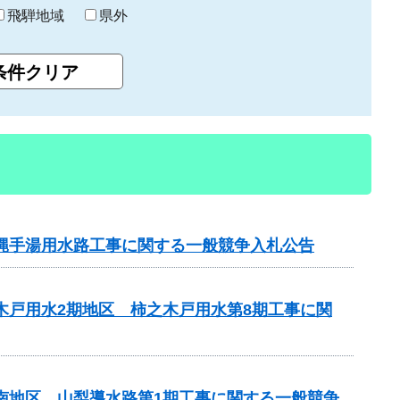
飛騨地域
県外
横縄手湯用水路工事に関する一般競争入札公告
木戸用水2期地区 柿之木戸用水第8期工事に関
山南地区 山梨導水路第1期工事に関する一般競争