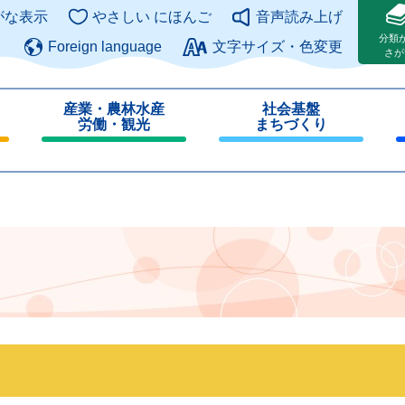
このページの本文へ
がな表示
やさしい にほんご
音声読み上げ
分類
Foreign language
文字サイズ・色変更
さが
産業・農林水産
社会基盤
労働・観光
まちづくり
閉
閉
じ
じ
る
る