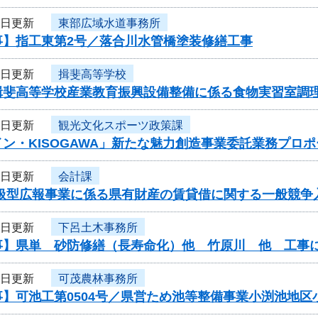
3日更新
東部広域水道事務所
事】指工東第2号／落合川水管橋塗装修繕工事
2日更新
揖斐高等学校
揖斐高等学校産業教育振興設備整備に係る食物実習室調
2日更新
観光文化スポーツ政策課
ン・KISOGAWA」新たな魅力創造事業委託業務プロ
2日更新
会計課
取扱型広報事業に係る県有財産の賃貸借に関する一般競争
1日更新
下呂土木事務所
事】県単 砂防修繕（長寿命化）他 竹原川 他 工事
1日更新
可茂農林事務所
事】可池工第0504号／県営ため池等整備事業小渕池地区