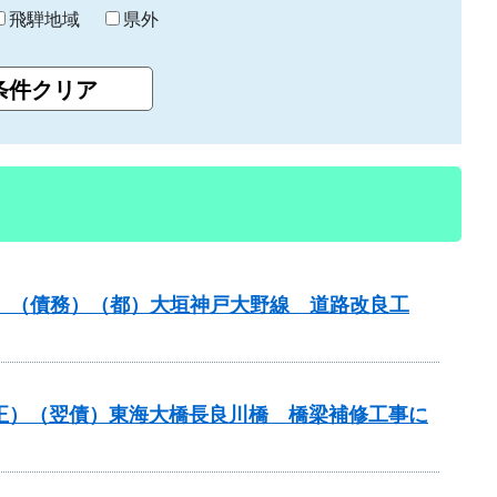
飛騨地域
県外
事業）（債務）（都）大垣神戸大野線 道路改良工
補正）（翌債）東海大橋長良川橋 橋梁補修工事に