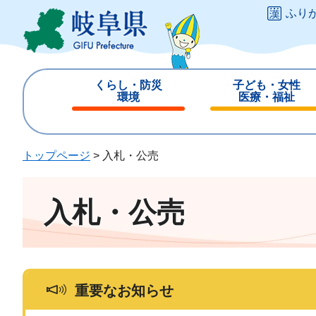
ペ
メ
ふり
ー
ニ
ジ
ュ
の
ー
先
を
くらし・防災
子ども・女性
頭
飛
環境
医療・福祉
で
ば
閉
閉
す
し
じ
じ
。
て
る
る
トップページ
>
入札・公売
本
文
へ
入札・公売
重要なお知らせ