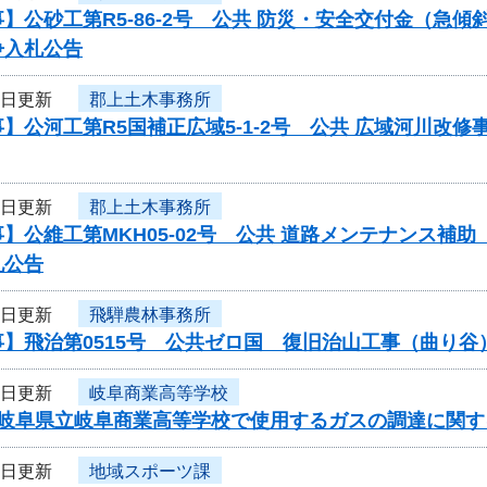
】公砂工第R5-86-2号 公共 防災・安全交付金（急
争入札公告
5日更新
郡上土木事務所
】公河工第R5国補正広域5-1-2号 公共 広域河川改
5日更新
郡上土木事務所
】公維工第MKH05-02号 公共 道路メンテナンス
札公告
5日更新
飛騨農林事務所
事】飛治第0515号 公共ゼロ国 復旧治山工事（曲り
5日更新
岐阜商業高等学校
度岐阜県立岐阜商業高等学校で使用するガスの調達に関す
5日更新
地域スポーツ課