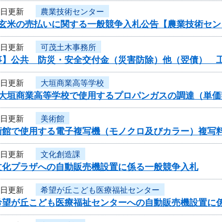
2日更新
農業技術センター
産玄米の売払いに関する一般競争入札公告【農業技術セン
2日更新
可茂土木事務所
事】公共 防災・安全交付金（災害防除）他（翌債） 
1日更新
大垣商業高等学校
度大垣商業高等学校で使用するプロパンガスの調達（単
1日更新
美術館
術館で使用する電子複写機（モノクロ及びカラー）複写
1日更新
文化創造課
文化プラザへの自動販売機設置に係る一般競争入札
1日更新
希望が丘こども医療福祉センター
希望が丘こども医療福祉センターへの自動販売機設置に