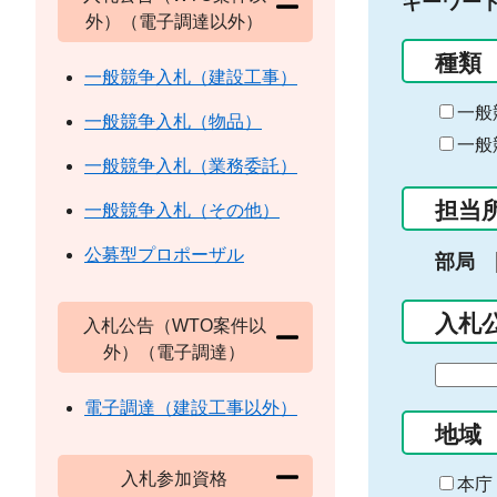
キーワー
外）（電子調達以外）
種類
一般競争入札（建設工事）
一般
一般競争入札（物品）
一般
一般競争入札（業務委託）
担当
一般競争入札（その他）
公募型プロポーザル
部局
入札
入札公告（WTO案件以
外）（電子調達）
期
間
電子調達（建設工事以外）
の
地域
始
入札参加資格
ま
本庁