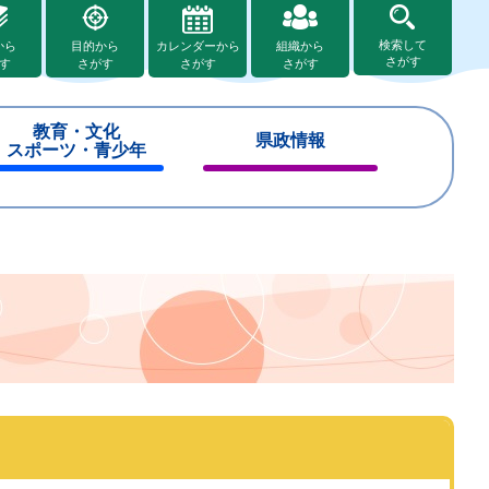
検索して
から
目的から
カレンダーから
組織から
さがす
す
さがす
さがす
さがす
教育・文化
県政情報
スポーツ・青少年
閉
閉
じ
じ
る
る