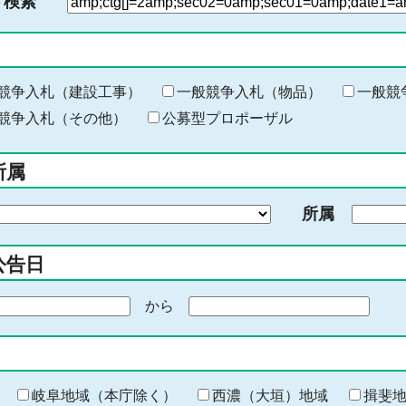
ド検索
検
索
す
る
キ
競争入札（建設工事）
一般競争入札（物品）
一般競
ー
競争入札（その他）
公募型プロポーザル
ワ
ー
所属
ド
を
所属
入
力
公告日
から
期
間
の
終
わ
岐阜地域（本庁除く）
西濃（大垣）地域
揖斐