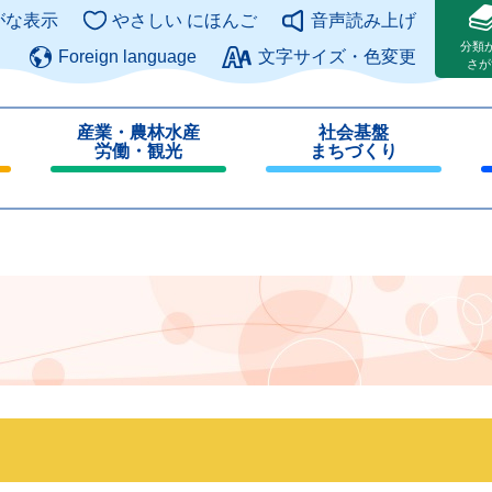
このページの本文へ
がな表示
やさしい にほんご
音声読み上げ
分類
Foreign language
文字サイズ・色変更
さが
産業・農林水産
社会基盤
労働・観光
まちづくり
閉
閉
じ
じ
る
る