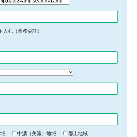
争入札（業務委託）
地域
中濃（美濃）地域
郡上地域