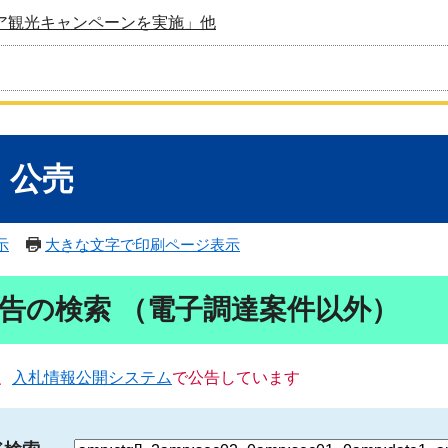
ア観光キャンペーンを実施」他
・公売
示
大きな文字で印刷ページ表示
告の検索 （電子調達案件以外）
、
入札情報公開システム
で公告しています