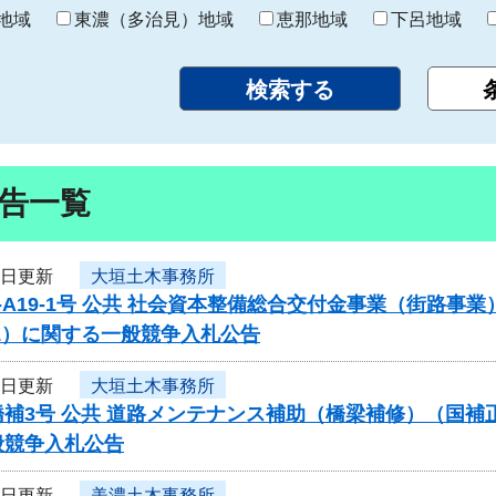
り
地域
東濃（多治見）地域
恵那地域
下呂地域
告一覧
5日更新
大垣土木事務所
-A19-1号 公共 社会資本整備総合交付金事業（街路
1）に関する一般競争入札公告
5日更新
大垣土木事務所
橋補3号 公共 道路メンテナンス補助（橋梁補修）（国
般競争入札公告
5日更新
美濃土木事務所