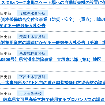
リスタルパーク恵那スケート場への自動販売機の設置に
5日更新
流域浄水事務所
資本整備総合交付金事業（防災・安全）（重点）川島ポンプ
に関する一般競争入札公告
2日更新
美濃土木事務所
急対策用資材の調達にかかる一般競争入札公告（美濃土
2日更新
西濃農林事務所
第0506号】県営湛水防除事業 大垣東北部（第1）地
2日更新
下呂土木事務所
呂土木事務所及び下呂市の道路舗装補修用常温合材の調
2日更新
可児高等学校
度 岐阜県立可児高等学校で使用するプロパンガスの調