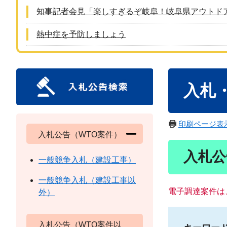
知事記者会見「楽しすぎるぞ岐阜！岐阜県アウトド
熱中症を予防しましょう
本
入札
文
印刷ページ表
入札公告（WTO案件）
入札公
一般競争入札（建設工事）
一般競争入札（建設工事以
電子調達案件は
外）
入札公告（WTO案件以