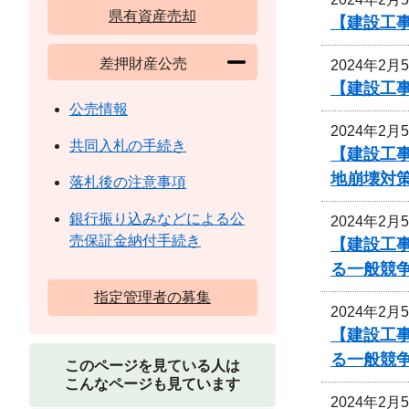
県有資産売却
【建設工事
差押財産公売
2024年2月
【建設工
公売情報
2024年2月
共同入札の手続き
【建設工
地崩壊対
落札後の注意事項
銀行振り込みなどによる公
2024年2月
売保証金納付手続き
【建設工事
る一般競
指定管理者の募集
2024年2月
【建設工事
る一般競
このページを見ている人は
こんなページも見ています
2024年2月