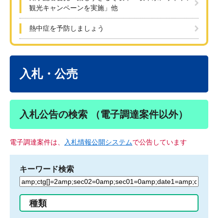
観光キャンペーンを実施」他
熱中症を予防しましょう
本
文
入札・公売
入札公告の検索 （電子調達案件以外）
電子調達案件は、
入札情報公開システム
で公告しています
キーワード検索
検
索
す
種類
る