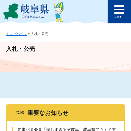
ペ
メ
このページの本文へ
ー
ニ
メ
ジ
ュ
ニ
の
ー
ュ
先
を
ー
頭
飛
トップページ
>
入札・公売
で
ば
す
し
入札・公売
。
て
本
文
へ
重要なお知らせ
知事記者会見「楽しすぎるぞ岐阜！岐阜県アウトドア