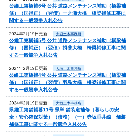
公維工第橋補6号 公共 道路メンテナンス補助（橋梁補
修）（国補正）（翌債）一之瀬大橋 橋梁補修工事に
関する一般競争入札公告
2024年2月19日更新
大垣土木事務所
公維工第橋補5号 公共 道路メンテナンス補助（橋梁補
修）（国補正）（翌債）揖斐大橋 橋梁補修工事に関
する一般競争入札公告
2024年2月19日更新
大垣土木事務所
公維工第橋補4号 公共 道路メンテナンス補助（橋梁補
修）（国補正）（翌債）羽島大橋 橋梁補修工事に関
する一般競争入札公告
2024年2月19日更新
大垣土木事務所
県維工第舗補暮11号 県単 舗装道補修（暮らしの安
全・安心確保対策）（債務）（一）赤坂垂井線 舗装
補修工事に関する一般競争入札公告