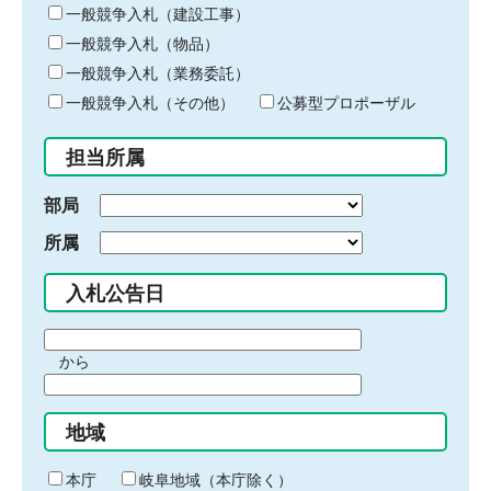
キ
一般競争入札（建設工事）
ー
一般競争入札（物品）
ワ
一般競争入札（業務委託）
ー
ド
一般競争入札（その他）
公募型プロポーザル
を
入
担当所属
力
部局
所属
入札公告日
期
から
間
期
の
間
始
地域
の
ま
終
り
わ
本庁
岐阜地域（本庁除く）