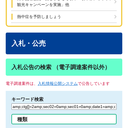
観光キャンペーンを実施」他
熱中症を予防しましょう
本
文
入札・公売
入札公告の検索 （電子調達案件以外）
電子調達案件は、
入札情報公開システム
で公告しています
キーワード検索
検
索
す
種類
る