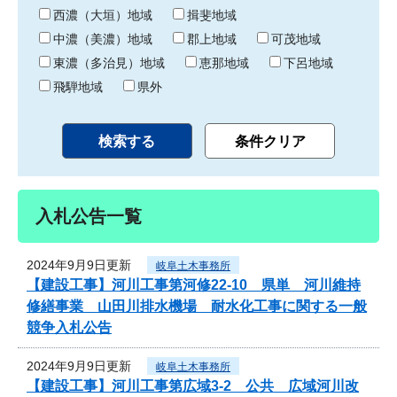
り
西濃（大垣）地域
揖斐地域
中濃（美濃）地域
郡上地域
可茂地域
東濃（多治見）地域
恵那地域
下呂地域
飛騨地域
県外
入札公告一覧
2024年9月9日更新
岐阜土木事務所
【建設工事】河川工事第河修22-10 県単 河川維持
修繕事業 山田川排水機場 耐水化工事に関する一般
競争入札公告
2024年9月9日更新
岐阜土木事務所
【建設工事】河川工事第広域3-2 公共 広域河川改