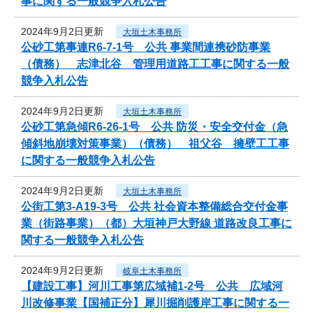
事に関する一般競争入札公告
2024年9月2日更新
大垣土木事務所
公砂工第事連R6-7-1号 公共 事業間連携砂防事業
（債務） 志津北谷 管理用道路工工事に関する一般
競争入札公告
2024年9月2日更新
大垣土木事務所
公砂工第急傾R6-26-1号 公共 防災・安全交付金（急
傾斜地崩壊対策事業）（債務） 祖父谷 擁壁工工事
に関する一般競争入札公告
2024年9月2日更新
大垣土木事務所
公街工第3-A19-3号 公共 社会資本整備総合交付金事
業（街路事業）（都）大垣神戸大野線 道路改良工事に
関する一般競争入札公告
2024年9月2日更新
岐阜土木事務所
【建設工事】河川工事第広域補1-2号 公共 広域河
川改修事業【国補正分】犀川掘削護岸工事に関する一