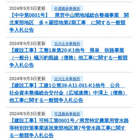
2024年9月3日更新
中濃農林事務所
【中中第0601号】 県営中山間地域総合整備事業 関
北東部地区 多々羅団地第2期工事 に関する一般競
争入札公告
2024年9月3日更新
古川土木事務所
【建設工事】工整1単第20-K1他号 県単 街路事業
（一般分）蟻川釣瓶線（債務）他工事に関する一般競
争入札公告
2024年9月3日更新
古川土木事務所
【建設工事】工建1公第39-A11-001-K1他号 公共
社会資本整備総合交付金（広域連携）中澤上（債務）
他工事に関する一般競争入札公告
2024年9月3日更新
可茂農林事務所
【建設工事】可特工第0601号／県営特定農業用管水路
等特別対策事業坂祝東部地区第7号管水路工事に関す
る一般競争入札公告