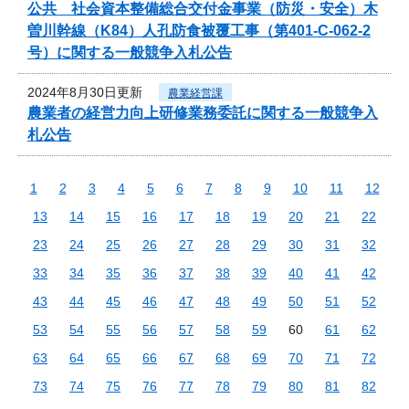
公共 社会資本整備総合交付金事業（防災・安全）木
曽川幹線（K84）人孔防食被覆工事（第401-C-062-2
号）に関する一般競争入札公告
2024年8月30日更新
農業経営課
農業者の経営力向上研修業務委託に関する一般競争入
札公告
1
2
3
4
5
6
7
8
9
10
11
12
13
14
15
16
17
18
19
20
21
22
23
24
25
26
27
28
29
30
31
32
33
34
35
36
37
38
39
40
41
42
43
44
45
46
47
48
49
50
51
52
53
54
55
56
57
58
59
60
61
62
63
64
65
66
67
68
69
70
71
72
73
74
75
76
77
78
79
80
81
82