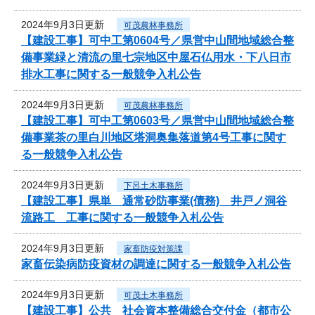
2024年9月3日更新
可茂農林事務所
【建設工事】可中工第0604号／県営中山間地域総合整
備事業緑と清流の里七宗地区中屋石仏用水・下八日市
排水工事に関する一般競争入札公告
2024年9月3日更新
可茂農林事務所
【建設工事】可中工第0603号／県営中山間地域総合整
備事業茶の里白川地区塔洞奥集落道第4号工事に関す
る一般競争入札公告
2024年9月3日更新
下呂土木事務所
【建設工事】県単 通常砂防事業(債務) 井戸ノ洞谷
流路工 工事に関する一般競争入札公告
2024年9月3日更新
家畜防疫対策課
家畜伝染病防疫資材の調達に関する一般競争入札公告
2024年9月3日更新
可茂土木事務所
【建設工事】公共 社会資本整備総合交付金（都市公