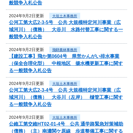
般競争入札公告
2024年9月2日更新
大垣土木事務所
公河工第大広2-3-5号 公共 大規模特定河川事業（広
域河川）（債務） 大谷川 水路付替工事に関する一
般競争入札公告
2024年9月2日更新
飛騨農林事務所
【建設工事】飛か第0604号 県営かんがい排水事業
（保全合理化型） 中根地区 揚水機更新工事に関す
る一般競争入札公告
2024年9月2日更新
大垣土木事務所
公河工第大広2-3-4号 公共 大規模特定河川事業（広
域河川）（債務） 大谷川（左岸） 樋管工事に関す
る一般競争入札公告
2024年9月2日更新
大垣土木事務所
公維工第交維HT02-01-4号 公共 通学路緊急対策補助
（債務）（主）南濃関ケ原線 歩道整備工事に関する