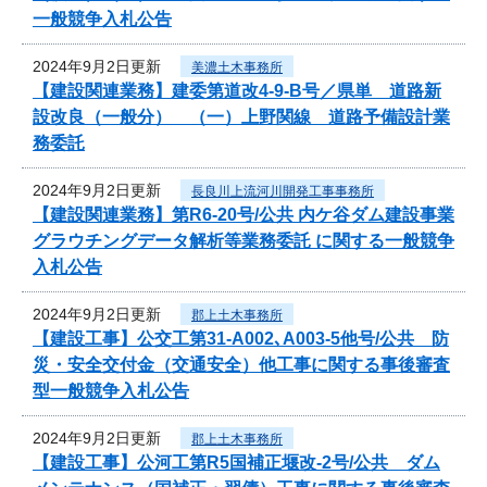
一般競争入札公告
2024年9月2日更新
美濃土木事務所
【建設関連業務】建委第道改4-9-B号／県単 道路新
設改良（一般分） （一）上野関線 道路予備設計業
務委託
2024年9月2日更新
長良川上流河川開発工事事務所
【建設関連業務】第R6-20号/公共 内ケ谷ダム建設事業
グラウチングデータ解析等業務委託 に関する一般競争
入札公告
2024年9月2日更新
郡上土木事務所
【建設工事】公交工第31-A002､A003-5他号/公共 防
災・安全交付金（交通安全）他工事に関する事後審査
型一般競争入札公告
2024年9月2日更新
郡上土木事務所
【建設工事】公河工第R5国補正堰改-2号/公共 ダム