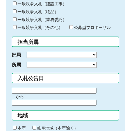
キ
一般競争入札（建設工事）
ー
一般競争入札（物品）
ワ
一般競争入札（業務委託）
ー
ド
一般競争入札（その他）
公募型プロポーザル
を
入
担当所属
力
部局
所属
入札公告日
期
から
間
期
の
間
始
地域
の
ま
終
り
わ
本庁
岐阜地域（本庁除く）