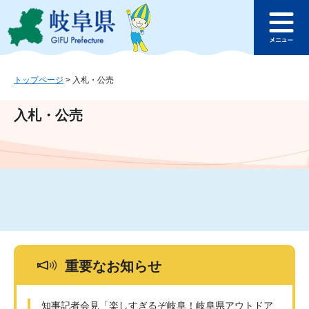
ペ
メ
このページの本文へ
ー
ニ
メ
ジ
ュ
ニ
の
ー
ュ
先
を
ー
頭
飛
トップページ
>
入札・公売
で
ば
す
し
入札・公売
。
て
本
文
へ
重要なお知らせ
知事記者会見「楽しすぎるぞ岐阜！岐阜県アウトドア