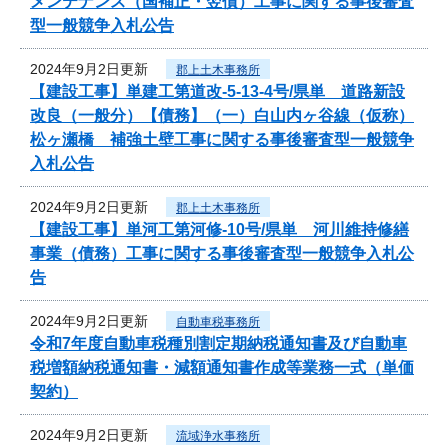
メンテナンス（国補正・翌債）工事に関する事後審査
型一般競争入札公告
2024年9月2日更新
郡上土木事務所
【建設工事】単建工第道改-5-13-4号/県単 道路新設
改良（一般分）【債務】（一）白山内ヶ谷線（仮称）
松ヶ瀬橋 補強土壁工事に関する事後審査型一般競争
入札公告
2024年9月2日更新
郡上土木事務所
【建設工事】単河工第河修-10号/県単 河川維持修繕
事業（債務）工事に関する事後審査型一般競争入札公
告
2024年9月2日更新
自動車税事務所
令和7年度自動車税種別割定期納税通知書及び自動車
税増額納税通知書・減額通知書作成等業務一式（単価
契約）
2024年9月2日更新
流域浄水事務所