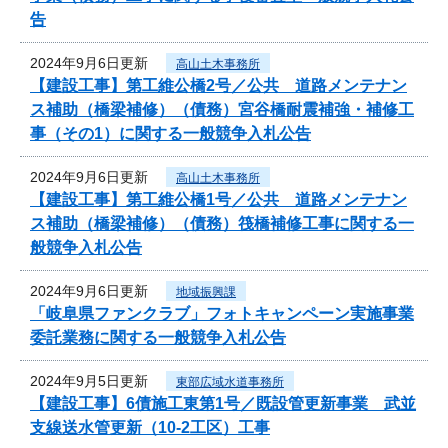
告
2024年9月6日更新
高山土木事務所
【建設工事】第工維公橋2号／公共 道路メンテナン
ス補助（橋梁補修）（債務）宮谷橋耐震補強・補修工
事（その1）に関する一般競争入札公告
2024年9月6日更新
高山土木事務所
【建設工事】第工維公橋1号／公共 道路メンテナン
ス補助（橋梁補修）（債務）筏橋補修工事に関する一
般競争入札公告
2024年9月6日更新
地域振興課
「岐阜県ファンクラブ」フォトキャンペーン実施事業
委託業務に関する一般競争入札公告
2024年9月5日更新
東部広域水道事務所
【建設工事】6債施工東第1号／既設管更新事業 武並
支線送水管更新（10-2工区）工事