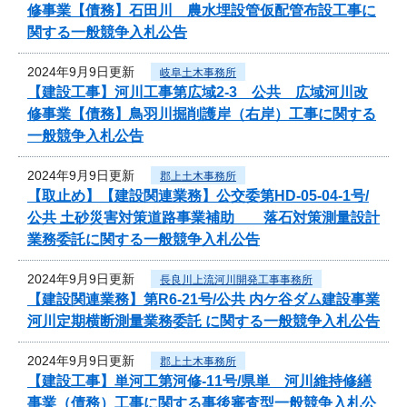
修事業【債務】石田川 農水埋設管仮配管布設工事に
関する一般競争入札公告
2024年9月9日更新
岐阜土木事務所
【建設工事】河川工事第広域2-3 公共 広域河川改
修事業【債務】鳥羽川掘削護岸（右岸）工事に関する
一般競争入札公告
2024年9月9日更新
郡上土木事務所
【取止め】【建設関連業務】公交委第HD-05-04-1号/
公共 土砂災害対策道路事業補助 落石対策測量設計
業務委託に関する一般競争入札公告
2024年9月9日更新
長良川上流河川開発工事事務所
【建設関連業務】第R6-21号/公共 内ケ谷ダム建設事業
河川定期横断測量業務委託 に関する一般競争入札公告
2024年9月9日更新
郡上土木事務所
【建設工事】単河工第河修-11号/県単 河川維持修繕
事業（債務）工事に関する事後審査型一般競争入札公