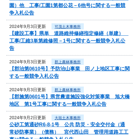
園）他 工事/工園1第都公花－6他号に関する一般競
争入札公告
2024年9月3日更新
可茂土木事務所
【建設工事】県単 道路維持修繕指定修繕（単建）
工事/工維3単第維修照－1号に関する一般競争入札公
告
2024年9月3日更新
郡上農林事務所
【郡治第0610号】予防治山事業 田ノ上地区工事に関
する一般競争入札公告
2024年9月3日更新
郡上農林事務所
【郡施第0601号】県営農道施設強化対策事業 旭大橋
地区 第1号工事に関する一般競争入札公告
2024年9月2日更新
大垣土木事務所
公砂工第通砂R6-8-1号 公共 防災・安全交付金（通
常砂防事業）（債務） 宮代西山田 管理用道路工工