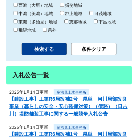
り
西濃（大垣）地域
揖斐地域
中濃（美濃）地域
郡上地域
可茂地域
東濃（多治見）地域
恵那地域
下呂地域
飛騨地域
県外
入札公告一覧
2025年1月14日更新
多治見土木事務所
【建設工事】工第R6局改補2号 県単 河川局部改良
事業（暮らしの安全・安心確保対策）（債務）（日吉
川）堤防舗装工事に関する一般競争入札公告
2025年1月14日更新
多治見土木事務所
【建設工事】工第R6局改補1号 県単 河川局部改良