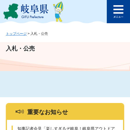
ペ
メ
このページの本文へ
ー
ニ
メ
ジ
ュ
ニ
の
ー
ュ
先
を
ー
頭
飛
トップページ
>
入札・公売
で
ば
す
し
入札・公売
。
て
本
文
へ
重要なお知らせ
知事記者会見「楽しすぎるぞ岐阜！岐阜県アウトドア