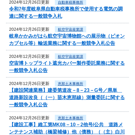
2024年12月26日更新
自動車税事務所
令和7年度岐阜県自動車税事務所で使用する電気の調
達に関する一般競争入札
2024年12月26日更新
航空宇宙産業課
岐阜かかみがはら航空宇宙博物館への展示物（ビオン
カプセル等）輸送業務に関する一般競争入札公告
2024年12月26日更新
航空宇宙産業課
空宙博トップライト遮光カバー製作委託業務に関する
一般競争入札公告
2024年12月26日更新
恵那土木事務所
【建設関連業務】建委第道改－8－23－G号／県単
道路新設改良（（一）苗木恵那線）測量委託に関する
一般競争入札公告
2024年12月26日更新
恵那土木事務所
【建設工事】維工第MK08－10－2他号/公共 道路メ
ンテナンス補助（橋梁補修）他（債務）（（主）白川