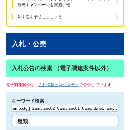
観光キャンペーンを実施」他
熱中症を予防しましょう
本
文
入札・公売
入札公告の検索 （電子調達案件以外）
電子調達案件は、
入札情報公開システム
で公告しています
キーワード検索
検
索
す
種類
る