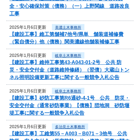
全・安心確保対策（債務）（一）上野関線 道路改良
工事
2025年1月6日更新
美濃土木事務所
【建設工事】維工第舗補7他号/県単 舗装道補修費
（緊自債分）他（債務）関美濃線他舗装補修工事
2025年1月6日更新
岐阜土木事務所
【建設工事】維持工事第43-A043-01-2号 公共 防
災・安全交付金（道路維持修繕）（翌債）大蔵山トン
ネル照明設備更新工事に関する一般競争入札公告
2025年1月6日更新
岐阜土木事務所
【建設工事】砂防工事第R6通砂-4-1号 公共 防災・
安全交付金（通常砂防事業）【債務】団地洞 砂防堰
堤工事に関する一般競争入札公告
2025年1月6日更新
多治見土木事務所
【建設工事】工維第55－A003－B071－3他号 公共