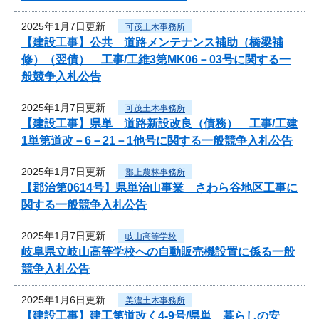
2025年1月7日更新
可茂土木事務所
【建設工事】公共 道路メンテナンス補助（橋梁補
修）（翌債） 工事/工維3第MK06－03号に関する一
般競争入札公告
2025年1月7日更新
可茂土木事務所
【建設工事】県単 道路新設改良（債務） 工事/工建
1単第道改－6－21－1他号に関する一般競争入札公告
2025年1月7日更新
郡上農林事務所
【郡治第0614号】県単治山事業 さわら谷地区工事に
関する一般競争入札公告
2025年1月7日更新
岐山高等学校
岐阜県立岐山高等学校への自動販売機設置に係る一般
競争入札公告
2025年1月6日更新
美濃土木事務所
【建設工事】建工第道改く4-9号/県単 暮らしの安