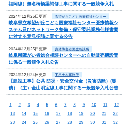
福岡線）無名橋橋梁補修工事に関する一般競争入札
2024年12月25日更新
希望が丘こども医療福祉センター
岐阜県立希望が丘こども医療福祉センター医療情報シ
ステム及びネットワーク整備・保守委託業務仕様書案
に対する意見招請に関する公告
2024年12月25日更新
身体障害者更生相談所
岐阜県障がい者総合相談センターへの自動販売機設置
に係る一般競争入札公告
2024年12月24日更新
下呂土木事務所
【建設工事】公共 防災・安全交付金（災害防除）(翌
債）（主）金山明宝線工事に関する一般競争入札公告
1
2
3
4
5
6
7
8
9
10
11
12
13
14
15
16
17
18
19
20
21
22
23
24
25
26
27
28
29
30
31
32