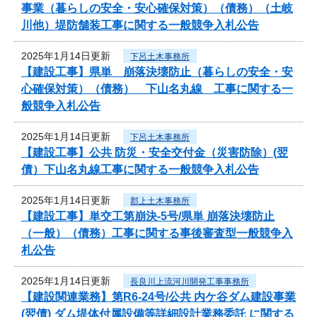
事業（暮らしの安全・安心確保対策）（債務）（土岐
川他）堤防舗装工事に関する一般競争入札公告
2025年1月14日更新
下呂土木事務所
【建設工事】県単 崩落決壊防止（暮らしの安全・安
心確保対策）（債務） 下山名丸線 工事に関する一
般競争入札公告
2025年1月14日更新
下呂土木事務所
【建設工事】公共 防災・安全交付金（災害防除）(翌
債）下山名丸線工事に関する一般競争入札公告
2025年1月14日更新
郡上土木事務所
【建設工事】単交工第崩決-5号/県単 崩落決壊防止
（一般）（債務）工事に関する事後審査型一般競争入
札公告
2025年1月14日更新
長良川上流河川開発工事事務所
【建設関連業務】第R6-24号/公共 内ケ谷ダム建設事業
(翌債) ダム堤体付属設備等詳細設計業務委託 に関する