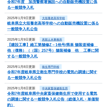
令和7年度 加茂警察署施設への自動販売機設置に係
る一般競争入札
2025年1月9日更新
大垣養老高等学校
岐阜県立大垣養老高等学校への自動販売機設置に係る
一般競争入札公告
2025年1月9日更新
恵那土木事務所
【建設工事】維工第舗修Z－1他号/県単 舗装道補修
他（債務）（（国）257号）舗装補修 他 工事に関
する一般競争入札
2025年1月8日更新
衛生専門学校
令和7年度岐阜県立衛生専門学校の電気の調達に関す
る一般競争入札公告
2025年1月8日更新
中央家畜保健衛生所
令和7年度岐阜県中央家畜保健衛生所で使用する電気
の調達に関する一般競争入札公告（総価入札・単価契
約）