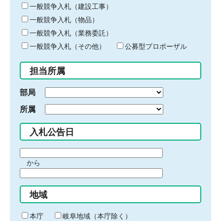
キ
一般競争入札（建設工事）
ー
一般競争入札（物品）
ワ
一般競争入札（業務委託）
ー
ド
一般競争入札（その他）
公募型プロポーザル
を
入
担当所属
力
部局
所属
入札公告日
期
から
間
期
の
間
始
地域
の
ま
終
り
わ
本庁
岐阜地域（本庁除く）