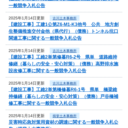
一般競争入札公告
2025年1月14日更新
古川土木事務所
【建設工事】工建1公第Z6-M1-K3他号 公共 地方創
生整備推進交付金他（県代行）（債務）トンネル坑口
関連工事に関する一般競争入札公告
2025年1月14日更新
古川土木事務所
【建設工事】工維2単第修暮R6-2号 県単 道路維持
修繕（暮らしの安全・安心対策）（債務）高野排水施
設改修工事に関する一般競争入札公告
2025年1月14日更新
古川土木事務所
【建設工事】工維2単第橋修暮R6-1号 県単 橋梁維
持修繕（暮らしの安全・安心対策）（債務）戸谷橋補
修工事に関する一般競争入札公告
2025年1月14日更新
揖斐土木事務所
災害時応急対策用資材の調達に関する一般競争入札公