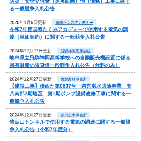
防災・安全交付金（災害防除）他（債務）工事に関す
る一般競争入札公告
2025年1月6日更新
国際たくみアカデミー
令和7年度国際たくみアカデミーで使用する電気の調
達（単価契約）に関する一般競争入札公告
2024年12月27日更新
飛騨神岡高等学校
岐阜県立飛騨神岡高等学校への自動販売機設置に係る
県有財産の賃貸借一般競争入札公告（飲料のみ）
2024年12月27日更新
西濃農林事務所
【建設工事】債西た第0607号 県営湛水防除事業 安
八南部2期地区 第1期ポンプ設備改修工事に関する一
般競争入札公告
2024年12月27日更新
古川土木事務所
猪臥山トンネルで使用する電気の調達に関する一般競
争入札公告（令和7年度分）