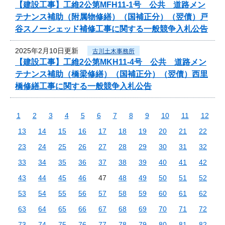
【建設工事】工維2公第MFH11-1号 公共 道路メン
テナンス補助（附属物修繕）（国補正分）（翌債）戸
谷スノーシェッド補修工事に関する一般競争入札公告
2025年2月10日更新
古川土木事務所
【建設工事】工維2公第MKH11-4号 公共 道路メン
テナンス補助（橋梁修繕）（国補正分）（翌債）西里
橋修繕工事に関する一般競争入札公告
1
2
3
4
5
6
7
8
9
10
11
12
13
14
15
16
17
18
19
20
21
22
23
24
25
26
27
28
29
30
31
32
33
34
35
36
37
38
39
40
41
42
43
44
45
46
47
48
49
50
51
52
53
54
55
56
57
58
59
60
61
62
63
64
65
66
67
68
69
70
71
72
73
74
75
76
77
78
79
80
81
82