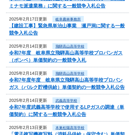
ミナモ派遣業務」に関する一般競争入札公告
2025年2月17日更新
岐阜農林事務所
【建設工事】緊急県単治山事業 瀬戸洞に関する一般
競争入札公告
2025年2月14日更新
飛騨高山高等学校
令和7年度 岐阜県立飛騨高山高等学校プロパンガス
（ボンベ）単価契約の一般競争入札
2025年2月14日更新
飛騨高山高等学校
令和7年度年度 岐阜県立飛騨高山高等学校プロパン
ガス（バルク貯槽供給）単価契約の一般競争入札公告
2025年2月14日更新
武義高等学校
令和7年度武義高等学校で使用するLPガスの調達（単
価契約）に関する一般競争入札公告
2025年2月13日更新
本巣松陽高等学校
「電子複写機複写料（消耗品供給・保守含む）単価契