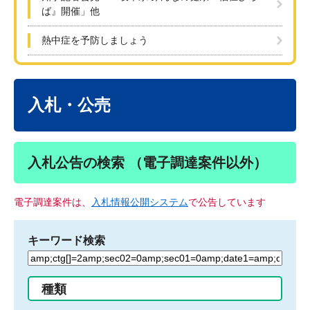
ば』開催」他
熱中症を予防しましょう
本
文
入札・公売
入札公告の検索 （電子調達案件以外）
電子調達案件は、
入札情報公開システム
で公告しています
キーワード検索
検
索
す
種類
る