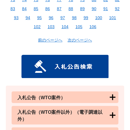
83
84
85
86
87
88
89
90
91
92
93
94
95
96
97
98
99
100
101
102
103
104
105
106
前のページへ
次のページへ
入札公告（WTO案件）
入札公告（WTO案件以外）（電子調達以
外）