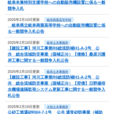
岐阜本巣特別支援学校への自動販売機設置に係る一般
競争入札
2025年2月10日更新
岐阜商業高等学校
岐阜県立岐阜商業高等学校への自動販売機設置に係
る一般競争入札公告
2025年2月10日更新
岐阜土木事務所
【建設工事】河川工事第R6総流防補H1-A-3号 公
共 総合流域防災事業（国補正分）【債務】桑原川護
岸工事に関する一般競争入札公告
2025年2月10日更新
岐阜土木事務所
【建設工事】河川工事第R6総流防補H1-A-2号 公
共 総合流域防災事業（国補正分）【翌債】日野揚排
水機場遠隔監視システム更新工事に関する一般競争入
札公告
2025年2月10日更新
大垣土木事務所
公砂工第通砂R6H-7-1号 公共 通常砂防事業（補助