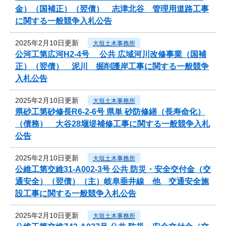
金）（国補正）（翌債） 志津北谷 管理用道路工事
に関する一般競争入札公告
2025年2月10日更新
大垣土木事務所
公河工第広河H2-4号 公共 広域河川改修事業（国補
正）（翌債） 泥川 掘削護岸工事に関する一般競争
入札公告
2025年2月10日更新
大垣土木事務所
県砂工第砂修長R6-2-6号 県単 砂防修繕（長寿命化）
（債務） 大谷28堰堤補修工事に関する一般競争入札
公告
2025年2月10日更新
大垣土木事務所
公維工第交維31-A002-3号 公共 防災・安全交付金（交
通安全）（翌債）（主）岐阜垂井線 他 交通安全施
設工事に関する一般競争入札公告
2025年2月10日更新
大垣土木事務所