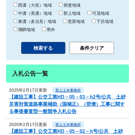
り
西濃（大垣）地域
揖斐地域
中濃（美濃）地域
郡上地域
可茂地域
東濃（多治見）地域
恵那地域
下呂地域
飛騨地域
県外
入札公告一覧
2025年2月17日更新
郡上土木事務所
【建設工事】公交工第HD－05－03－h2号/公共 土砂
災害対策道路事業補助（国補正）（翌債）工事に関す
る事後審査型一般競争入札公告
2025年2月17日更新
郡上土木事務所
【建設工事】公交工第HD－05－02－h号/公共 土砂