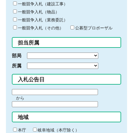
キ
一般競争入札（建設工事）
ー
一般競争入札（物品）
ワ
一般競争入札（業務委託）
ー
ド
一般競争入札（その他）
公募型プロポーザル
を
入
担当所属
力
部局
所属
入札公告日
期
から
間
期
の
間
始
地域
の
ま
終
り
わ
本庁
岐阜地域（本庁除く）