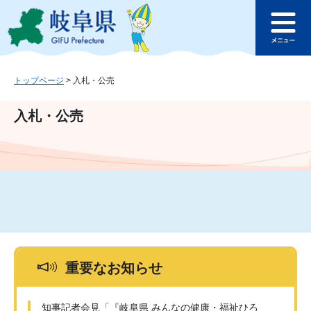
ペ
メ
このページの本文へ
ー
ニ
メ
ジ
ュ
ニ
の
ー
ュ
先
を
ー
頭
飛
トップページ
>
入札・公売
で
ば
す
し
入札・公売
。
て
本
文
へ
重要なお知らせ
知事記者会見「『岐阜県 みんなの健康・福祉ひろ