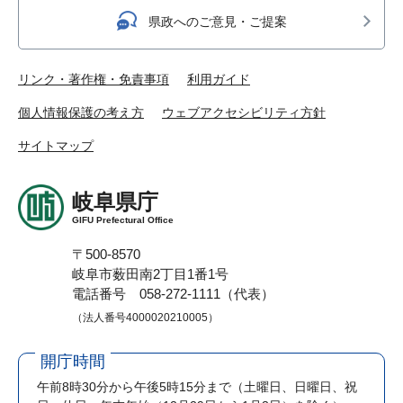
県政へのご意見・ご提案
リンク・著作権・免責事項
利用ガイド
個人情報保護の考え方
ウェブアクセシビリティ方針
サイトマップ
岐阜県庁
GIFU Prefectural Office
〒500-8570
岐阜市薮田南2丁目1番1号
電話番号 058-272-1111（代表）
（法人番号4000020210005）
開庁時間
午前8時30分から午後5時15分まで
（土曜日、日曜日、祝