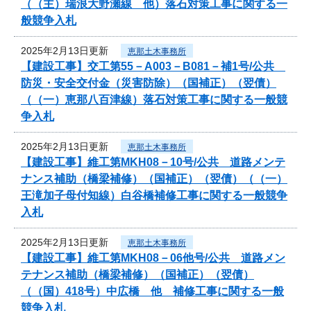
（（主）瑞浪大野瀬線 他）落石対策工事に関する一
般競争入札
2025年2月13日更新
恵那土木事務所
【建設工事】交工第55－A003－B081－補1号/公共
防災・安全交付金（災害防除）（国補正）（翌債）
（（一）恵那八百津線）落石対策工事に関する一般競
争入札
2025年2月13日更新
恵那土木事務所
【建設工事】維工第MKH08－10号/公共 道路メンテ
ナンス補助（橋梁補修）（国補正）（翌債）（（一）
王滝加子母付知線）白谷橋補修工事に関する一般競争
入札
2025年2月13日更新
恵那土木事務所
【建設工事】維工第MKH08－06他号/公共 道路メン
テナンス補助（橋梁補修）（国補正）（翌債）
（（国）418号）中広橋 他 補修工事に関する一般
競争入札