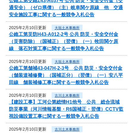
公維工第交維Z43-A037号 公共 防災・安全交付金（交
通安全）（ゼロ県債）（主）岐阜関ケ原線 他 交通
安全施設工事に関する一般競争入札公告
2025年2月10日更新
大垣土木事務所
公維工第災防H43-A012-2号 公共 防災・安全交付金
（災害防除）（国補正）（翌債）（一）牧田関ケ原
線 落石対策工事に関する一般競争入札公告
2025年2月10日更新
大垣土木事務所
公維工第舗補43-047H-2-3号 公共 防災・安全交付金
（舗装道補修費）（国補正分）（翌債）（一）安八平
田線 舗装補修工事に関する一般競争入札公告
2025年2月10日更新
古川土木事務所
【建設工事】工河公第総情H1他号 公共 総合流域
防災事業（河川情報基盤・R6国補正・翌債）CCTV監
視設備設置工事に関する一般競争入札公告
2025年2月10日更新
古川土木事務所