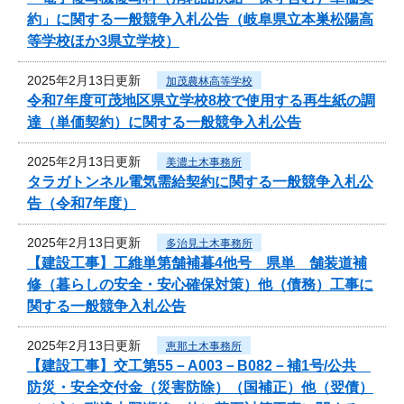
約」に関する一般競争入札公告（岐阜県立本巣松陽高
等学校ほか3県立学校）
2025年2月13日更新
加茂農林高等学校
令和7年度可茂地区県立学校8校で使用する再生紙の調
達（単価契約）に関する一般競争入札公告
2025年2月13日更新
美濃土木事務所
タラガトンネル電気需給契約に関する一般競争入札公
告（令和7年度）
2025年2月13日更新
多治見土木事務所
【建設工事】工維単第舗補暮4他号 県単 舗装道補
修（暮らしの安全・安心確保対策）他（債務）工事に
関する一般競争入札公告
2025年2月13日更新
恵那土木事務所
【建設工事】交工第55－A003－B082－補1号/公共
防災・安全交付金（災害防除）（国補正）他（翌債）