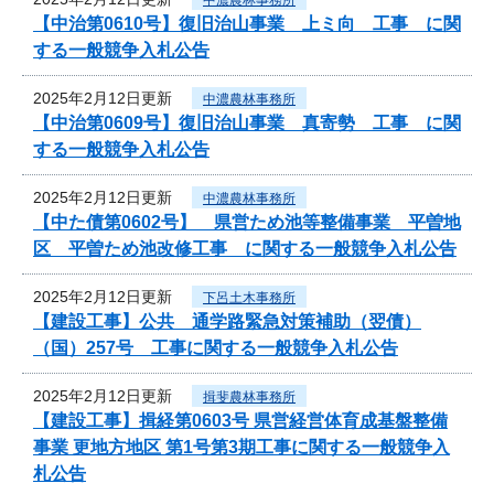
【中治第0610号】復旧治山事業 上ミ向 工事 に関
する一般競争入札公告
2025年2月12日更新
中濃農林事務所
【中治第0609号】復旧治山事業 真寄勢 工事 に関
する一般競争入札公告
2025年2月12日更新
中濃農林事務所
【中た債第0602号】 県営ため池等整備事業 平曽地
区 平曽ため池改修工事 に関する一般競争入札公告
2025年2月12日更新
下呂土木事務所
【建設工事】公共 通学路緊急対策補助（翌債）
（国）257号 工事に関する一般競争入札公告
2025年2月12日更新
揖斐農林事務所
【建設工事】揖経第0603号 県営経営体育成基盤整備
事業 更地方地区 第1号第3期工事に関する一般競争入
札公告