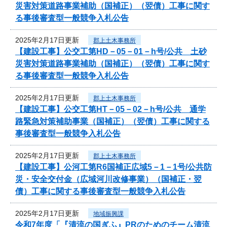
災害対策道路事業補助（国補正）（翌債）工事に関す
る事後審査型一般競争入札公告
2025年2月17日更新
郡上土木事務所
【建設工事】公交工第HD－05－01－h号/公共 土砂
災害対策道路事業補助（国補正）（翌債）工事に関す
る事後審査型一般競争入札公告
2025年2月17日更新
郡上土木事務所
【建設工事】公交工第HT－05－02－h号/公共 通学
路緊急対策補助事業（国補正）（翌債）工事に関する
事後審査型一般競争入札公告
2025年2月17日更新
郡上土木事務所
【建設工事】公河工第R6国補正広域5－1－1号/公共防
災・安全交付金（広域河川改修事業）（国補正・翌
債）工事に関する事後審査型一般競争入札公告
2025年2月17日更新
地域振興課
令和7年度「『清流の国ぎふ』PRのためのチーム清流