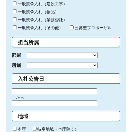
キ
一般競争入札（建設工事）
ー
一般競争入札（物品）
ワ
一般競争入札（業務委託）
ー
ド
一般競争入札（その他）
公募型プロポーザル
を
入
担当所属
力
部局
所属
入札公告日
期
から
間
期
の
間
始
地域
の
ま
終
り
わ
本庁
岐阜地域（本庁除く）