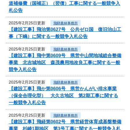
道補修費（国補正）（翌債）工事に関する一般競争入
札公告
2025年2月25日更新
飛騨農林事務所
【建設工事】飛治第0627号 公共ゼロ国 復旧治山工
事（下嶋）に関する一般競争入札公告
2025年2月25日更新
飛騨農林事務所
【建設工事】飛中第0609号 県営中山間地域総合整備
事業 北吉城地区 森茂農用地改良工事に関する一般
競争入札公告
2025年2月25日更新
飛騨農林事務所
【建設工事】飛か第0606号 県営かんがい排水事業
（保全合理化型） 大久古地区 第2期工事に関する
一般競争入札公告
2025年2月25日更新
飛騨農林事務所
【建設工事】飛経第0602号 県営経営体育成基盤整備
事業 杉崎1期地区 第3号工事に関する一般競争入札