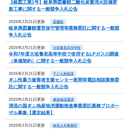
【岐図工第1号】岐阜県図書館二酸化炭素消火設備更
新工事に関する一般競争入札公告
2025年2月21日更新
図書館
岐阜県図書館運営保守管理等業務委託に関する一般競
争入札公告
2025年2月21日更新
大垣養老高等学校
令和7年度大垣養老高等学校で使用するLPガスの調達
（単価契約）に関する一般競争入札公告
2025年2月21日更新
子ども家庭課
ぎふ性暴力被害者支援センター夜間等電話相談業務委
託に関する一般競争入札公告
2025年2月21日更新
農産物流通課
清流の国ぎふ地産地消運動推進事業委託業務プロポー
ザル募集【選定結果】
2025年2月21日更新
岐阜土木事務所