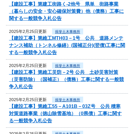
【建設工事】第建工街路く-2他号 県単 街路事業
（暮らしの安全・安心確保対策費）他（債務）工事に
関する一般競争入札公告
2025年2月25日更新
揖斐土木事務所
【建設工事】第維工MTH03－1号 公共 道路メンテ
ナンス補助（トンネル修繕）(国補正分)(翌債)工事に関
する一般競争入札公告
2025年2月25日更新
揖斐土木事務所
【建設工事】第維工災防－2号 公共 土砂災害対策
（災害防除）（国補正）（債務）工事に関する一般競
争入札公告
2025年2月25日更新
揖斐土木事務所
【建設工事】第維工55－A101B－03Z号 公共 積寒
対策道路事業（徳山除雪基地）（0県債）工事に関す
る一般競争入札公告
2025年2月25日更新
揖斐土木事務所