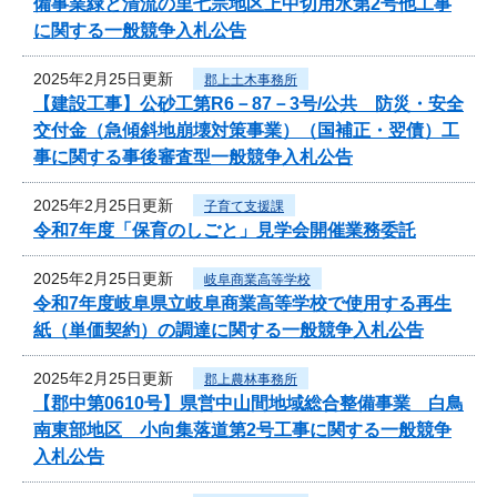
備事業緑と清流の里七宗地区上中切用水第2号他工事
に関する一般競争入札公告
2025年2月25日更新
郡上土木事務所
【建設工事】公砂工第R6－87－3号/公共 防災・安全
交付金（急傾斜地崩壊対策事業）（国補正・翌債）工
事に関する事後審査型一般競争入札公告
2025年2月25日更新
子育て支援課
令和7年度「保育のしごと」見学会開催業務委託
2025年2月25日更新
岐阜商業高等学校
令和7年度岐阜県立岐阜商業高等学校で使用する再生
紙（単価契約）の調達に関する一般競争入札公告
2025年2月25日更新
郡上農林事務所
【郡中第0610号】県営中山間地域総合整備事業 白鳥
南東部地区 小向集落道第2号工事に関する一般競争
入札公告