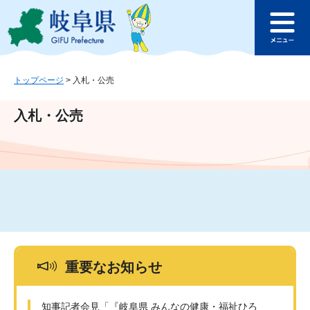
ペ
メ
このページの本文へ
ー
ニ
メ
ジ
ュ
ニ
の
ー
ュ
先
を
ー
頭
飛
トップページ
>
入札・公売
で
ば
す
し
入札・公売
。
て
本
文
へ
重要なお知らせ
知事記者会見「『岐阜県 みんなの健康・福祉ひろ