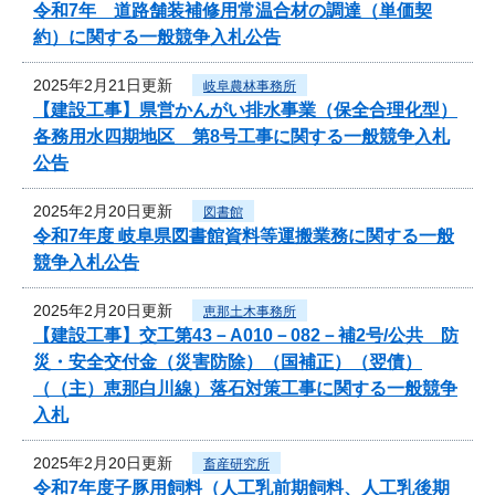
令和7年 道路舗装補修用常温合材の調達（単価契
約）に関する一般競争入札公告
2025年2月21日更新
岐阜農林事務所
【建設工事】県営かんがい排水事業（保全合理化型）
各務用水四期地区 第8号工事に関する一般競争入札
公告
2025年2月20日更新
図書館
令和7年度 岐阜県図書館資料等運搬業務に関する一般
競争入札公告
2025年2月20日更新
恵那土木事務所
【建設工事】交工第43－A010－082－補2号/公共 防
災・安全交付金（災害防除）（国補正）（翌債）
（（主）恵那白川線）落石対策工事に関する一般競争
入札
2025年2月20日更新
畜産研究所
令和7年度子豚用飼料（人工乳前期飼料、人工乳後期