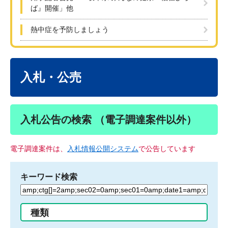
ば』開催」他
熱中症を予防しましょう
本
文
入札・公売
入札公告の検索 （電子調達案件以外）
電子調達案件は、
入札情報公開システム
で公告しています
キーワード検索
検
索
す
種類
る