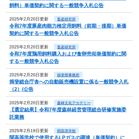
飼料）単価契約に関する一般競争入札公告
2025年2月20日更新
畜産研究所
令和7年度豚産肉能力検定用飼料（前期・後期）単価
契約に関する一般競争入札公告
2025年2月20日更新
畜産研究所
令和7年度鶏用飼料購入および食卵売却単価契約に関
する一般競争入札公告
2025年2月20日更新
揖斐県事務所
揖斐総合庁舎への自動販売機設置に係る一般競争入札
（2）(公告
2025年2月20日更新
森林文化アカデミー
【選定結果】令和7年度森林経営管理総合研修実施委
託業務
2025年2月19日更新
関高等学校
関高等学校で使用するLPガスの調達（単価契約）に