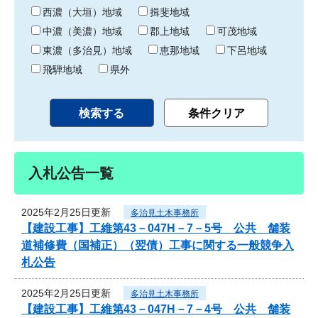
り
西濃（大垣）地域
揖斐地域
中濃（美濃）地域
郡上地域
可茂地域
東濃（多治見）地域
恵那地域
下呂地域
飛騨地域
県外
入札公告一覧
2025年2月25日更新
多治見土木事務所
【建設工事】工維第43－047H－7－5号 公共 舗装
道補修費（国補正）（翌債）工事に関する一般競争入
札公告
2025年2月25日更新
多治見土木事務所
【建設工事】工維第43－047H－7－4号 公共 舗装