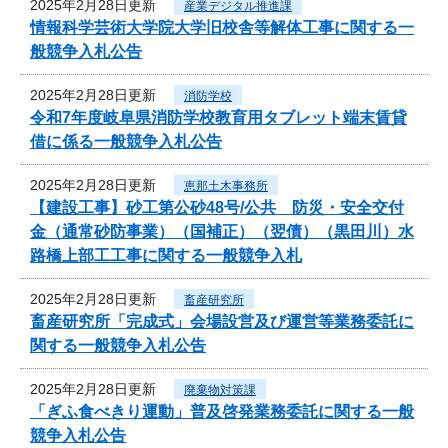
2025年2月28日更新
産業デジタル推進課
情報科学芸術大学院大学旧校舎等解体工事に関する一
般競争入札公告
2025年2月28日更新
消防学校
令和7年度岐阜県消防学校教育用タブレット端末賃貸
借に係る一般競争入札公告
2025年2月28日更新
恵那土木事務所
【建設工事】砂工第公砂48号/公共 防災・安全交付
金（通常砂防事業）（国補正）（翌債）（黒田川）水
路橋上部工工事に関する一般競争入札
2025年2月28日更新
畜産研究所
畜産研究所「完成式」会場設営及び運営等業務委託に
関する一般競争入札公告
2025年2月28日更新
廃棄物対策課
「ぎふ食べきり運動」普及啓発業務委託に関する一般
競争入札公告