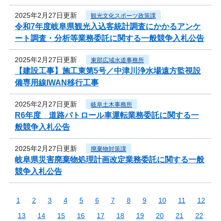
2025年2月27日更新
観光文化スポーツ政策課
令和7年度岐阜県観光入込客統計調査にかかるアンケ
ート調査・分析等業務委託に関する一般競争入札公告
2025年2月27日更新
東部広域水道事務所
【建設工事】施工東第5号／中津川浄水場遠方監視設
備専用線IWAN移行工事
2025年2月27日更新
岐阜土木事務所
R6年度 道路パトロール車運転業務委託に関する一
般競争入札公告
2025年2月27日更新
廃棄物対策課
岐阜県災害廃棄物処理計画改定業務委託に関する一般
競争入札公告
1
2
3
4
5
6
7
8
9
10
11
12
13
14
15
16
17
18
19
20
21
22