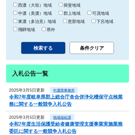
り
西濃（大垣）地域
揖斐地域
中濃（美濃）地域
郡上地域
可茂地域
東濃（多治見）地域
恵那地域
下呂地域
飛騨地域
県外
入札公告一覧
2025年3月5日更新
中濃県事務所
令和7年度岐阜県郡上総合庁舎合併浄化槽保守点検業
務に関する一般競争入札公告
2025年3月5日更新
地域福祉課
令和7年度生活保護受給者健康管理支援事業実施業務
委託に関する一般競争入札公告