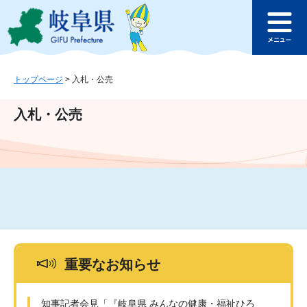
ペ
メ
このページの本文へ
ー
ニ
メ
ジ
ュ
ニ
の
ー
ュ
先
を
ー
頭
飛
トップページ
>
入札・公売
で
ば
す
し
入札・公売
。
て
本
文
へ
重要なお知らせ
知事記者会見「『岐阜県 みんなの健康・福祉ひろ