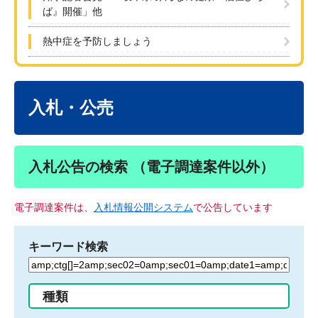
ば』開催」他
熱中症を予防しましょう
本
文
入札・公売
入札公告の検索 （電子調達案件以外）
電子調達案件は、
入札情報公開システム
で公告しています
キーワード検索
検
索
す
種類
る