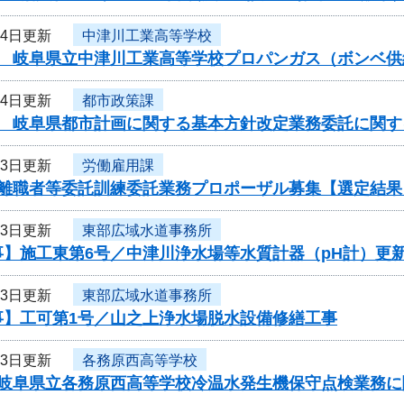
14日更新
中津川工業高等学校
度 岐阜県立中津川工業高等学校プロパンガス（ボンベ
14日更新
都市政策課
度 岐阜県都市計画に関する基本方針改定業務委託に関す
13日更新
労働雇用課
度離職者等委託訓練委託業務プロポーザル募集【選定結果
13日更新
東部広域水道事務所
事】施工東第6号／中津川浄水場等水質計器（pH計）更
13日更新
東部広域水道事務所
事】工可第1号／山之上浄水場脱水設備修繕工事
13日更新
各務原西高等学校
度岐阜県立各務原西高等学校冷温水発生機保守点検業務