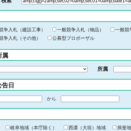
ド検索
検
索
す
る
キ
競争入札（建設工事）
一般競争入札（物品）
一般競
ー
競争入札（その他）
公募型プロポーザル
ワ
ー
所属
ド
を
所属
入
力
公告日
から
期
間
の
終
わ
岐阜地域（本庁除く）
西濃（大垣）地域
揖斐