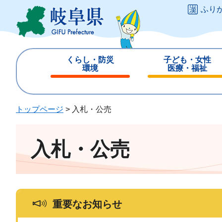
ペ
メ
ふり
ー
ニ
ジ
ュ
の
ー
先
を
くらし・防災
子ども・女性
頭
飛
環境
医療・福祉
で
ば
閉
閉
す
し
じ
じ
。
て
る
る
トップページ
>
入札・公売
本
文
へ
入札・公売
重要なお知らせ