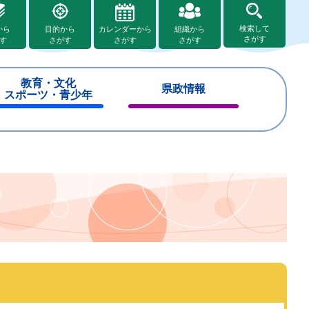
検索して
から
目的から
カレンダーから
組織から
さがす
す
さがす
さがす
さがす
教育・文化
県政情報
スポーツ・青少年
閉
閉
じ
じ
る
る