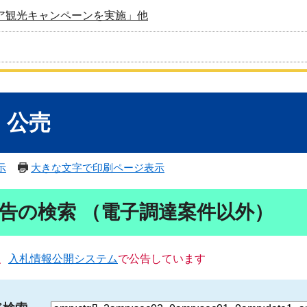
ア観光キャンペーンを実施」他
・公売
示
大きな文字で印刷ページ表示
告の検索 （電子調達案件以外）
、
入札情報公開システム
で公告しています