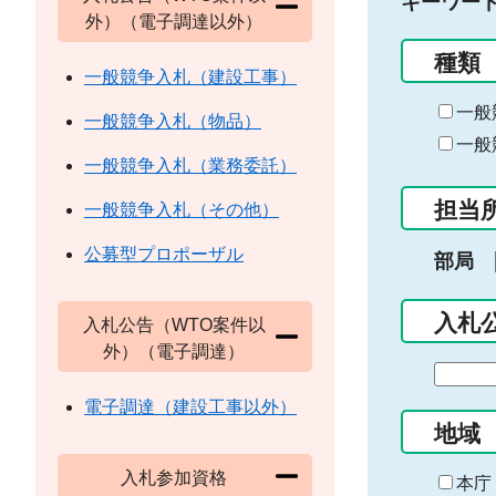
キーワー
外）（電子調達以外）
種類
一般競争入札（建設工事）
一般
一般競争入札（物品）
一般
一般競争入札（業務委託）
担当
一般競争入札（その他）
公募型プロポーザル
部局
入札
入札公告（WTO案件以
外）（電子調達）
期
間
電子調達（建設工事以外）
の
地域
始
入札参加資格
ま
本庁