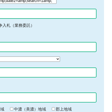
争入札（業務委託）
地域
中濃（美濃）地域
郡上地域