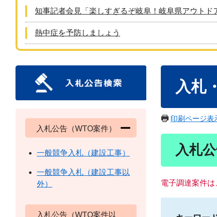
知事記者会見「楽しすぎるぞ岐阜！岐阜県アウトド
熱中症を予防しましょう
本
入札
文
印刷ページ表
入札公告（WTO案件）
入札公
一般競争入札（建設工事）
一般競争入札（建設工事以
電子調達案件は
外）
入札公告（WTO案件以