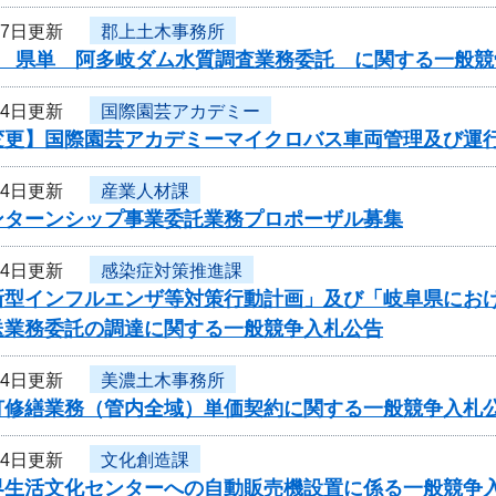
17日更新
郡上土木事務所
度 県単 阿多岐ダム水質調査業務委託 に関する一般競
14日更新
国際園芸アカデミー
変更】国際園芸アカデミーマイクロバス車両管理及び運
14日更新
産業人材課
ンターンシップ事業委託業務プロポーザル募集
14日更新
感染症対策推進課
新型インフルエンザ等対策行動計画」及び「岐阜県にお
送業務委託の調達に関する一般競争入札公告
14日更新
美濃土木事務所
灯修繕業務（管内全域）単価契約に関する一般競争入札
14日更新
文化創造課
界生活文化センターへの自動販売機設置に係る一般競争