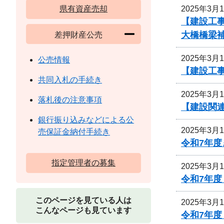
2025年3月
県有資産売却
【建設工事
大橋橋梁
差押財産公売
2025年3月
公売情報
【建設工
共同入札の手続き
2025年3月
落札後の注意事項
【建設関連
銀行振り込みなどによる公
2025年3月
売保証金納付手続き
令和7年度
指定管理者の募集
2025年3月
令和7年
このページを見ている人は
2025年3月
こんなページも見ています
令和7年