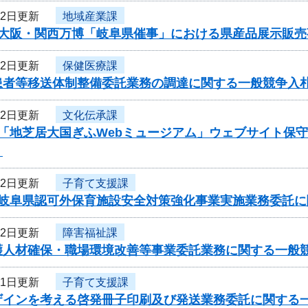
12日更新
地域産業課
度大阪・関西万博「岐阜県催事」における県産品展示販
12日更新
保健医療課
患者等移送体制整備委託業務の調達に関する一般競争入
12日更新
文化伝承課
度「地芝居大国ぎふWebミュージアム」ウェブサイト保
】
12日更新
子育て支援課
度岐阜県認可外保育施設安全対策強化事業実施業務委託
12日更新
障害福祉課
護人材確保・職場環境改善等事業委託業務に関する一般
11日更新
子育て支援課
ザインを考える啓発冊子印刷及び発送業務委託に関する