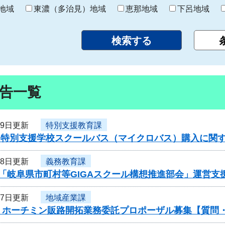
り
地域
東濃（多治見）地域
恵那地域
下呂地域
告一覧
19日更新
特別支援教育課
度 特別支援学校スクールバス（マイクロバス）購入に関
18日更新
義務教育課
度「岐阜県市町村等GIGAスクール構想推進部会」運営
17日更新
地域産業課
・ホーチミン販路開拓業務委託プロポーザル募集【質問