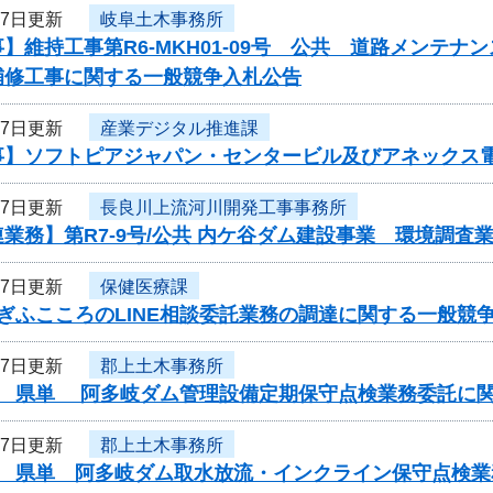
17日更新
岐阜土木事務所
】維持工事第R6-MKH01-09号 公共 道路メンテ
補修工事に関する一般競争入札公告
17日更新
産業デジタル推進課
事】ソフトピアジャパン・センタービル及びアネックス
17日更新
長良川上流河川開発工事事務所
業務】第R7-9号/公共 内ケ谷ダム建設事業 環境調査
17日更新
保健医療課
ぎふこころのLINE相談委託業務の調達に関する一般競
17日更新
郡上土木事務所
度 県単 阿多岐ダム管理設備定期保守点検業務委託に
17日更新
郡上土木事務所
度 県単 阿多岐ダム取水放流・インクライン保守点検