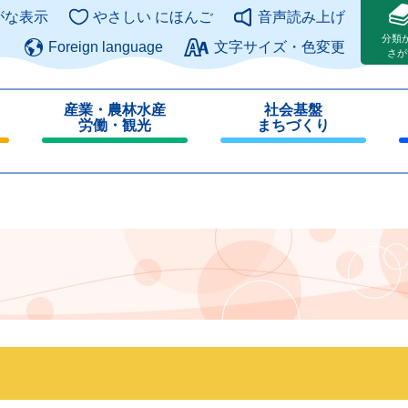
このページの本文へ
がな表示
やさしい にほんご
音声読み上げ
分類
Foreign language
文字サイズ・色変更
さが
産業・農林水産
社会基盤
労働・観光
まちづくり
閉
閉
じ
じ
る
る