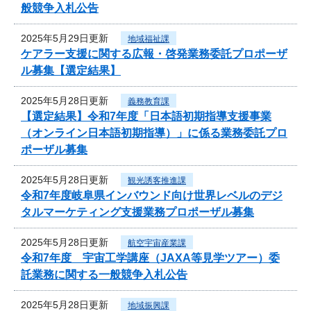
般競争入札公告
2025年5月29日更新
地域福祉課
ケアラー支援に関する広報・啓発業務委託プロポーザ
ル募集【選定結果】
2025年5月28日更新
義務教育課
【選定結果】令和7年度「日本語初期指導支援事業
（オンライン日本語初期指導）」に係る業務委託プロ
ポーザル募集
2025年5月28日更新
観光誘客推進課
令和7年度岐阜県インバウンド向け世界レベルのデジ
タルマーケティング支援業務プロポーザル募集
2025年5月28日更新
航空宇宙産業課
令和7年度 宇宙工学講座（JAXA等見学ツアー）委
託業務に関する一般競争入札公告
2025年5月28日更新
地域振興課