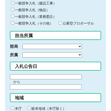
キ
一般競争入札（建設工事）
ー
一般競争入札（物品）
ワ
一般競争入札（業務委託）
ー
ド
一般競争入札（その他）
公募型プロポーザル
を
入
担当所属
力
部局
所属
入札公告日
期
から
間
期
の
間
始
地域
の
ま
終
り
わ
本庁
岐阜地域（本庁除く）