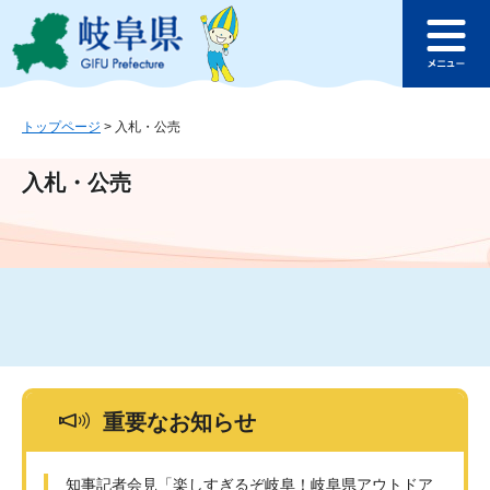
ペ
メ
このページの本文へ
ー
ニ
メ
ジ
ュ
ニ
の
ー
ュ
先
を
ー
頭
飛
トップページ
>
入札・公売
で
ば
す
し
入札・公売
。
て
本
文
へ
重要なお知らせ
知事記者会見「楽しすぎるぞ岐阜！岐阜県アウトドア