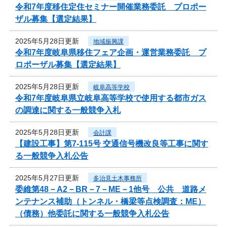
令和7年度移住定住セミナー開催業務委託 プロポー
ザル募集【選定結果】
2025年5月28日更新
地域振興課
令和7年度岐阜県移住フェア企画・運営業務委託 プ
ロポーザル募集【選定結果】
2025年5月28日更新
岐阜高等学校
令和7年度岐阜県立岐阜高等学校で使用する都市ガス
の調達に関する一般競争入札
2025年5月28日更新
会計課
【建設工事】第7-115号 交通信号機改良等工事に関す
る一般競争入札公告
2025年5月27日更新
多治見土木事務所
委維第48－A2－BR－7－ME－1他号 公共 道路メ
ンテナンス補助（トンネル・橋梁等点検調査：ME）
（債務）他委託に関する一般競争入札公告