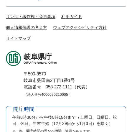
リンク・著作権・免責事項
利用ガイド
個人情報保護の考え方
ウェブアクセシビリティ方針
サイトマップ
岐阜県庁
GIFU Prefectural Office
〒500-8570
岐阜市薮田南2丁目1番1号
電話番号 058-272-1111（代表）
（法人番号4000020210005）
開庁時間
午前8時30分から午後5時15分まで
（土曜日、日曜日、祝
日、休日、年末年始（12月29日から1月3日）を除く）
※一部、開庁時間の異なる機関、施設があります。