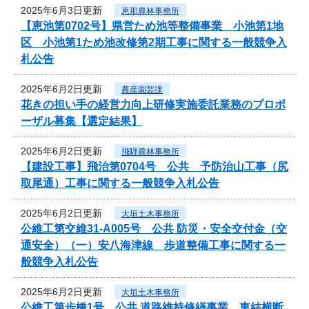
2025年6月3日更新
恵那農林事務所
【恵池第0702号】県営ため池等整備事業 小池第1地
区 小池第1ため池改修第2期工事に関する一般競争入
札公告
2025年6月2日更新
農産園芸課
花きの担い手の経営力向上研修実施委託業務のプロポ
ーザル募集【選定結果】
2025年6月2日更新
飛騨農林事務所
【建設工事】飛治第0704号 公共 予防治山工事（尻
取尾通）工事に関する一般競争入札公告
2025年6月2日更新
大垣土木事務所
公維工第交維31-A005号 公共 防災・安全交付金（交
通安全）（一）安八海津線 歩道整備工事に関する一
般競争入札公告
2025年6月2日更新
大垣土木事務所
公維工第歩橋1号 公共 道路維持修繕事業 東結横断