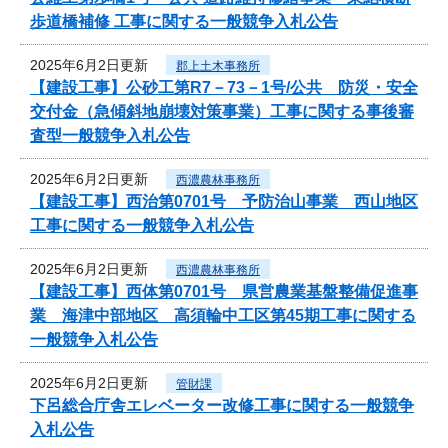
歩道橋補修 工事に関する一般競争入札公告
2025年6月2日更新
郡上土木事務所
【建設工事】公砂工第R7－73－1号/公共 防災・安全
交付金（急傾斜地崩壊対策事業）工事に関する事後審
査型一般競争入札公告
2025年6月2日更新
西濃農林事務所
【建設工事】西治第0701号 予防治山事業 西山地区
工事に関する一般競争入札公告
2025年6月2日更新
西濃農林事務所
【建設工事】西体第0701号 県営農業基盤整備促進事
業 海津中部地区 高須輪中工区第45期工事に関する
一般競争入札公告
2025年6月2日更新
管財課
下呂総合庁舎エレベーター改修工事に関する一般競争
入札公告