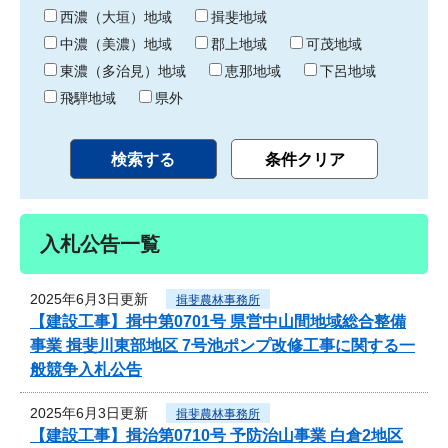
り
西濃（大垣）地域
揖斐地域
中濃（美濃）地域
郡上地域
可茂地域
東濃（多治見）地域
恵那地域
下呂地域
飛騨地域
県外
入札公告一覧
2025年6月3日更新
揖斐農林事務所
【建設工事】揖中第0701号 県営中山間地域総合整備
事業 揖斐川東部地区 7号池ポンプ改修工事に関する一
般競争入札公告
2025年6月3日更新
揖斐農林事務所
【建設工事】揖治第0710号 予防治山事業 白倉2地区