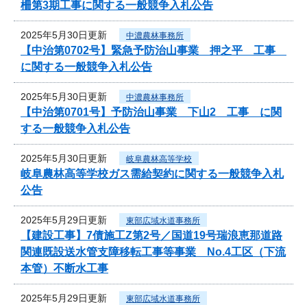
柵第3期工事に関する一般競争入札公告
2025年5月30日更新
中濃農林事務所
【中治第0702号】緊急予防治山事業 押之平 工事
に関する一般競争入札公告
2025年5月30日更新
中濃農林事務所
【中治第0701号】予防治山事業 下山2 工事 に関
する一般競争入札公告
2025年5月30日更新
岐阜農林高等学校
岐阜農林高等学校ガス需給契約に関する一般競争入札
公告
2025年5月29日更新
東部広域水道事務所
【建設工事】7債施工Z第2号／国道19号瑞浪恵那道路
関連既設送水管支障移転工事等事業 No.4工区（下流
本管）不断水工事
2025年5月29日更新
東部広域水道事務所