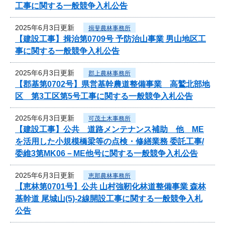
工事に関する一般競争入札公告
2025年6月3日更新
揖斐農林事務所
【建設工事】揖治第0709号 予防治山事業 男山地区工
事に関する一般競争入札公告
2025年6月3日更新
郡上農林事務所
【郡基第0702号】県営基幹農道整備事業 高鷲北部地
区 第3工区第5号工事に関する一般競争入札公告
2025年6月3日更新
可茂土木事務所
【建設工事】公共 道路メンテナンス補助 他 ME
を活用した小規模橋梁等の点検・修繕業務 委託工事/
委維3第MK06－ME他号に関する一般競争入札公告
2025年6月3日更新
恵那農林事務所
【恵林第0701号】公共 山村強靭化林道整備事業 森林
基幹道 尾城山(5)-2線開設工事に関する一般競争入札
公告