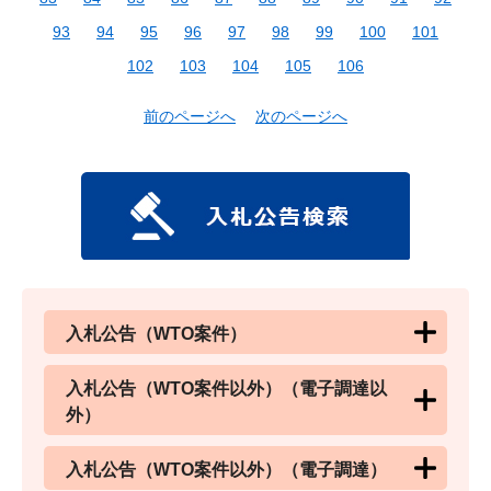
93
94
95
96
97
98
99
100
101
102
103
104
105
106
前のページへ
次のページへ
入札公告（WTO案件）
入札公告（WTO案件以外）（電子調達以
外）
入札公告（WTO案件以外）（電子調達）