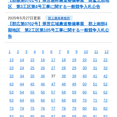
【郡基第0701号】県営基幹農道整備事業 高鷲北部地
区 第3工区第4号工事に関する一般競争入札公告
2025年5月27日更新
郡上農林事務所
【郡広第0702号】県営広域農道整備事業 郡上南部4
期地区 第2工区第105号工事に関する一般競争入札公
告
1
2
3
4
5
6
7
8
9
10
11
12
13
14
15
16
17
18
19
20
21
22
23
24
25
26
27
28
29
30
31
32
33
34
35
36
37
38
39
40
41
42
43
44
45
46
47
48
49
50
51
52
53
54
55
56
57
58
59
60
61
62
63
64
65
66
67
68
69
70
71
72
73
74
75
76
77
78
79
80
81
82
83
84
85
86
87
88
89
90
91
92