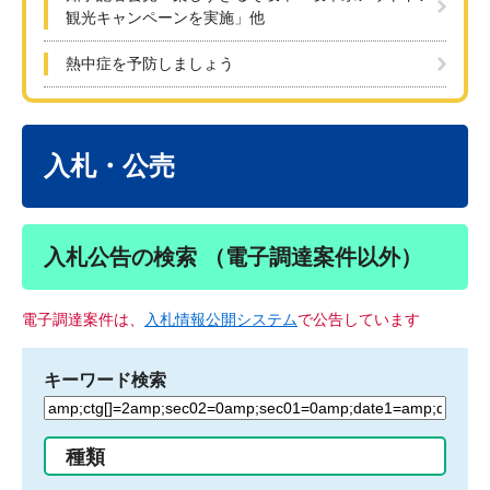
観光キャンペーンを実施」他
熱中症を予防しましょう
本
文
入札・公売
入札公告の検索 （電子調達案件以外）
電子調達案件は、
入札情報公開システム
で公告しています
キーワード検索
検
索
す
種類
る