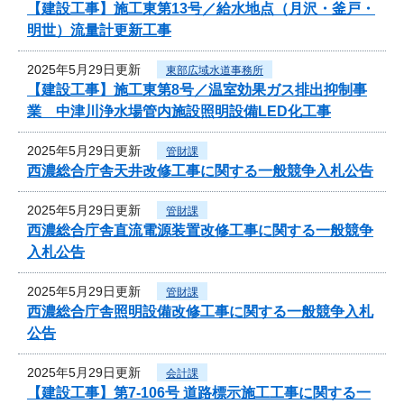
【建設工事】施工東第13号／給水地点（月沢・釜戸・
明世）流量計更新工事
2025年5月29日更新
東部広域水道事務所
【建設工事】施工東第8号／温室効果ガス排出抑制事
業 中津川浄水場管内施設照明設備LED化工事
2025年5月29日更新
管財課
西濃総合庁舎天井改修工事に関する一般競争入札公告
2025年5月29日更新
管財課
西濃総合庁舎直流電源装置改修工事に関する一般競争
入札公告
2025年5月29日更新
管財課
西濃総合庁舎照明設備改修工事に関する一般競争入札
公告
2025年5月29日更新
会計課
【建設工事】第7-106号 道路標示施工工事に関する一