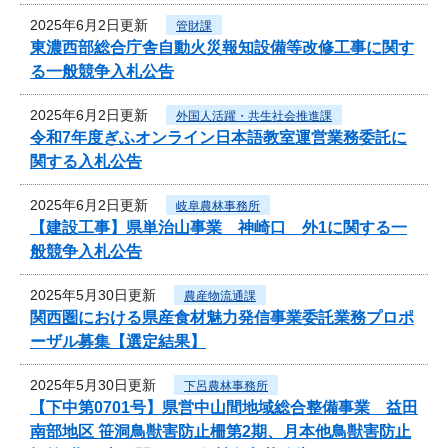
2025年6月2日更新
管財課
東濃西部総合庁舎自動火災報知設備等改修工事に関す
る一般競争入札公告
2025年6月2日更新
外国人活躍・共生社会推進課
令和7年度ぎふオンライン日本語教室運営業務委託に
関する入札公告
2025年6月2日更新
岐阜農林事務所
【建設工事】県単治山事業 神崎口 外1に関する一
般競争入札公告
2025年5月30日更新
農産物流通課
関西圏における県産食材魅力発信事業委託業務プロポ
ーザル募集【選定結果】
2025年5月30日更新
下呂農林事務所
【下中第0701号】県営中山間地域総合整備事業 益田
南部地区 笹洞鳥獣害防止柵第2期、月本他鳥獣害防止