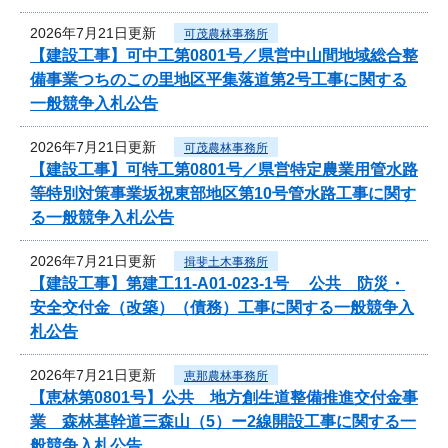
2026年7月21日更新
可茂農林事務所
【建設工事】可中工第0801号／県営中山間地域総合整
備事業つちのこの里地区平集落道第2号工事に関する
一般競争入札公告
2026年7月21日更新
可茂農林事務所
【建設工事】可特工第0801号／県営特定農業用管水路
等特別対策事業坂祝東部地区第10号管水路工事に関す
る一般競争入札公告
2026年7月21日更新
揖斐土木事務所
【建設工事】第建工11-A01-023-1号 公共 防災・
安全交付金（改築）（債務）工事に関する一般競争入
札公告
2026年7月21日更新
恵那農林事務所
【恵林第0801号】公共 地方創生道整備推進交付金事
業 森林基幹道三森山（5）ー2線開設工事に関する一
般競争入札公告