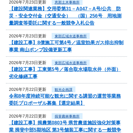
2026年7月23日更新
恵那土木事務所
【建設関連業務】交用委第31－A047－A号/公共 防
災・安全交付金（交通安全） （国）256号 用地測
量調査等委託に関する一般競争入札公告
2026年7月23日更新
東部広域水道事務所
【建設工事】8債施工可第4号／温室効果ガス排出抑制
事業 南山ポンプ設備更新工事
2026年7月23日更新
東部広域水道事務所
【建設工事】工東第5号／落合取水場取水井（外面）
劣化修繕工事
2026年7月22日更新
観光企画課
令和8年度持続可能な観光に関する講習の運営等業務
委託プロポーザル募集【選定結果】
2026年7月22日更新
揖斐農林事務所
【建設工事】揖農第0803号 県営農道施設強化対策事
業 揖斐中部5期地区 第3号舗装工事に関する一般競争