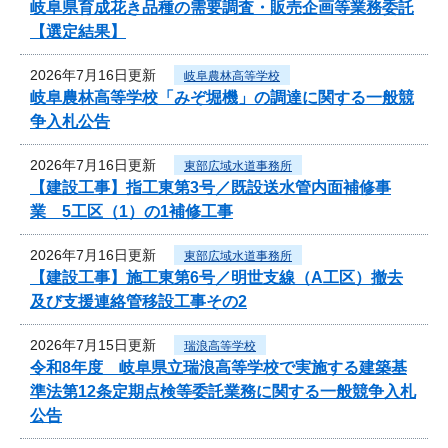
岐阜県育成花き品種の需要調査・販売企画等業務委託
【選定結果】
2026年7月16日更新
岐阜農林高等学校
岐阜農林高等学校「みぞ堀機」の調達に関する一般競
争入札公告
2026年7月16日更新
東部広域水道事務所
【建設工事】指工東第3号／既設送水管内面補修事
業 5工区（1）の1補修工事
2026年7月16日更新
東部広域水道事務所
【建設工事】施工東第6号／明世支線（A工区）撤去
及び支援連絡管移設工事その2
2026年7月15日更新
瑞浪高等学校
令和8年度 岐阜県立瑞浪高等学校で実施する建築基
準法第12条定期点検等委託業務に関する一般競争入札
公告