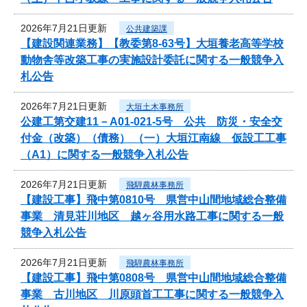
2026年7月21日更新
公共建築課
【建設関連業務】【教委第8-63号】大垣養老高等学校
動物舎等改築工事の実施設計委託に関する一般競争入
札公告
2026年7月21日更新
大垣土木事務所
公建工第交建11－A01-021-5号 公共 防災・安全交
付金（改築）（債務） （一）大垣江南線 仮設工工事
（A1）に関する一般競争入札公告
2026年7月21日更新
飛騨農林事務所
【建設工事】飛中第0810号 県営中山間地域総合整備
事業 清見荘川地区 越ヶ谷用水路工事に関する一般
競争入札公告
2026年7月21日更新
飛騨農林事務所
【建設工事】飛中第0808号 県営中山間地域総合整備
事業 古川地区 川原頭首工工事に関する一般競争入