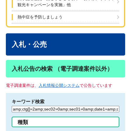
観光キャンペーンを実施」他
熱中症を予防しましょう
本
文
入札・公売
入札公告の検索 （電子調達案件以外）
電子調達案件は、
入札情報公開システム
で公告しています
キーワード検索
検
索
す
種類
る