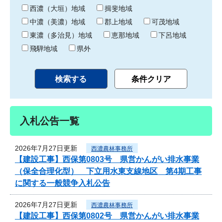
り
西濃（大垣）地域
揖斐地域
中濃（美濃）地域
郡上地域
可茂地域
東濃（多治見）地域
恵那地域
下呂地域
飛騨地域
県外
入札公告一覧
2026年7月27日更新
西濃農林事務所
【建設工事】西保第0803号 県営かんがい排水事業
（保全合理化型） 下立用水東支線地区 第4期工事
に関する一般競争入札公告
2026年7月27日更新
西濃農林事務所
【建設工事】西保第0802号 県営かんがい排水事業