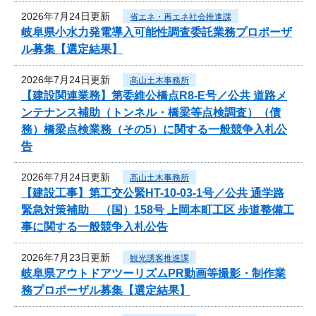
2026年7月24日更新
省エネ・再エネ社会推進課
岐阜県小水力発電導入可能性調査委託業務プロポーザ
ル募集【選定結果】
2026年7月24日更新
高山土木事務所
【建設関連業務】第委維公橋点R8-E号／公共 道路メ
ンテナンス補助（トンネル・橋梁等点検調査）（債
務）橋梁点検業務（その5）に関する一般競争入札公
告
2026年7月24日更新
高山土木事務所
【建設工事】第工交公緊HT-10-03-1号／公共 通学路
緊急対策補助 （国）158号 上岡本町工区 歩道整備工
事に関する一般競争入札公告
2026年7月23日更新
観光誘客推進課
岐阜県アウトドアツーリズムPR動画等撮影・制作業
務プロポーザル募集【選定結果】