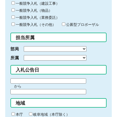
キ
一般競争入札（建設工事）
ー
一般競争入札（物品）
ワ
一般競争入札（業務委託）
ー
ド
一般競争入札（その他）
公募型プロポーザル
を
入
担当所属
力
部局
所属
入札公告日
期
から
間
期
の
間
始
地域
の
ま
終
り
わ
本庁
岐阜地域（本庁除く）