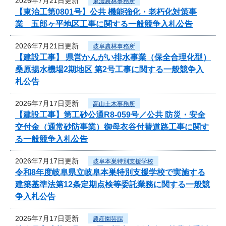
2026年7月21日更新
東濃農林事務所
【東治工第0801号】公共 機能強化・老朽化対策事
業 五郎ヶ平地区工事に関する一般競争入札公告
2026年7月21日更新
岐阜農林事務所
【建設工事】 県営かんがい排水事業（保全合理化型）
桑原揚水機場2期地区 第2号工事に関する一般競争入
札公告
2026年7月17日更新
高山土木事務所
【建設工事】第工砂公通R8-059号／公共 防災・安全
交付金（通常砂防事業）御母衣谷付替道路工事に関す
る一般競争入札公告
2026年7月17日更新
岐阜本巣特別支援学校
令和8年度岐阜県立岐阜本巣特別支援学校で実施する
建築基準法第12条定期点検等委託業務に関する一般競
争入札公告
2026年7月17日更新
農産園芸課