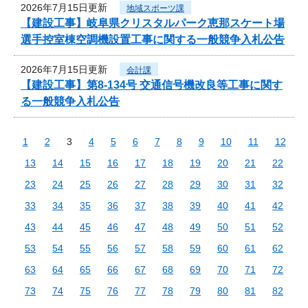
2026年7月15日更新
地域スポーツ課
【建設工事】岐阜県クリスタルパーク恵那スケート場
選手控室棟空調機設置工事に関する一般競争入札公告
2026年7月15日更新
会計課
【建設工事】第8-134号 交通信号機改良等工事に関す
る一般競争入札公告
1
2
3
4
5
6
7
8
9
10
11
12
13
14
15
16
17
18
19
20
21
22
23
24
25
26
27
28
29
30
31
32
33
34
35
36
37
38
39
40
41
42
43
44
45
46
47
48
49
50
51
52
53
54
55
56
57
58
59
60
61
62
63
64
65
66
67
68
69
70
71
72
73
74
75
76
77
78
79
80
81
82