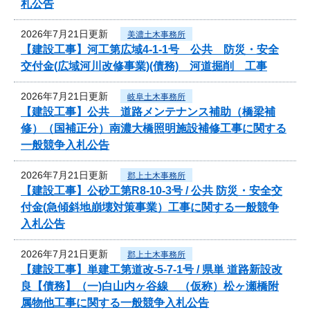
札公告
2026年7月21日更新
美濃土木事務所
【建設工事】河工第広域4-1-1号 公共 防災・安全
交付金(広域河川改修事業)(債務) 河道掘削 工事
2026年7月21日更新
岐阜土木事務所
【建設工事】公共 道路メンテナンス補助（橋梁補
修）（国補正分）南濃大橋照明施設補修工事に関する
一般競争入札公告
2026年7月21日更新
郡上土木事務所
【建設工事】公砂工第R8-10-3号 / 公共 防災・安全交
付金(急傾斜地崩壊対策事業）工事に関する一般競争
入札公告
2026年7月21日更新
郡上土木事務所
【建設工事】単建工第道改-5-7-1号 / 県単 道路新設改
良【債務】（一)白山内ヶ谷線 （仮称）松ヶ瀬橋附
属物他工事に関する一般競争入札公告