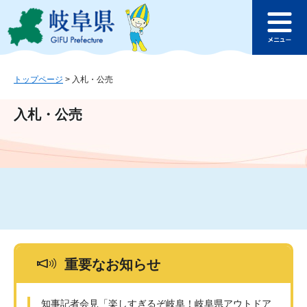
ペ
メ
このページの本文へ
ー
ニ
メ
ジ
ュ
ニ
の
ー
ュ
先
を
ー
頭
飛
トップページ
>
入札・公売
で
ば
す
し
入札・公売
。
て
本
文
へ
重要なお知らせ
知事記者会見「楽しすぎるぞ岐阜！岐阜県アウトドア