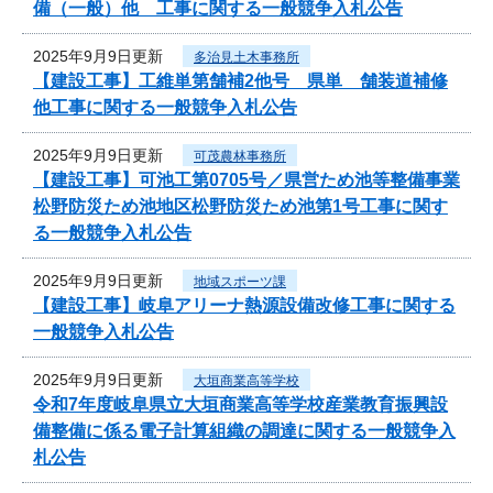
備（一般）他 工事に関する一般競争入札公告
2025年9月9日更新
多治見土木事務所
【建設工事】工維単第舗補2他号 県単 舗装道補修
他工事に関する一般競争入札公告
2025年9月9日更新
可茂農林事務所
【建設工事】可池工第0705号／県営ため池等整備事業
松野防災ため池地区松野防災ため池第1号工事に関す
る一般競争入札公告
2025年9月9日更新
地域スポーツ課
【建設工事】岐阜アリーナ熱源設備改修工事に関する
一般競争入札公告
2025年9月9日更新
大垣商業高等学校
令和7年度岐阜県立大垣商業高等学校産業教育振興設
備整備に係る電子計算組織の調達に関する一般競争入
札公告