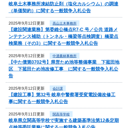
岐阜土木事務所凍結防止剤（塩化カルシウム）の調達
（単価契約）に関する一般競争入札公告
2025年9月12日更新
高山土木事務所
【建設関連業務】第委維公橋点R7-C 号／公共 道路メ
ンテナンス補助（トンネル・橋梁等点検調査）橋梁点
検業務（その3）に関する一般競争入札公告
2025年9月12日更新
中濃農林事務所
【中た債第0702号】県営ため池等整備事業 下菰田地
区 下菰田ため池改修工事 に関する一般競争入札公
告
2025年9月12日更新
会計課
【建設工事】第32号 岐阜中警察署受変電設備改修工
事に関する一般競争入札公告
2025年9月11日更新
関高等学校
岐阜県立関高等学校で実施する建築基準法第12条定期
点検等委託業務に関する一般競争入札公告