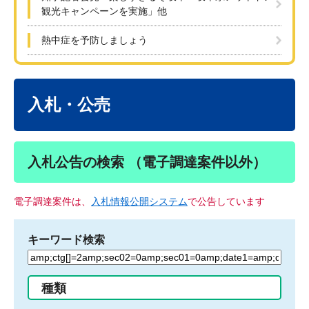
観光キャンペーンを実施」他
熱中症を予防しましょう
本
文
入札・公売
入札公告の検索 （電子調達案件以外）
電子調達案件は、
入札情報公開システム
で公告しています
キーワード検索
検
索
す
種類
る