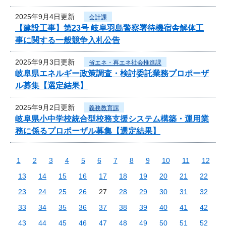
2025年9月4日更新
会計課
【建設工事】第23号 岐阜羽島警察署待機宿舎解体工
事に関する一般競争入札公告
2025年9月3日更新
省エネ・再エネ社会推進課
岐阜県エネルギー政策調査・検討委託業務プロポーザ
ル募集【選定結果】
2025年9月2日更新
義務教育課
岐阜県小中学校統合型校務支援システム構築・運用業
務に係るプロポーザル募集【選定結果】
1
2
3
4
5
6
7
8
9
10
11
12
13
14
15
16
17
18
19
20
21
22
23
24
25
26
27
28
29
30
31
32
33
34
35
36
37
38
39
40
41
42
43
44
45
46
47
48
49
50
51
52