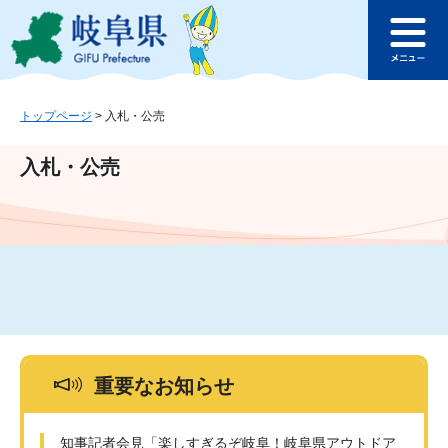
ペ
メ
このページの本文へ
ー
ニ
メ
ジ
ュ
ニ
の
ー
ュ
先
を
ー
頭
飛
トップページ
>
入札・公売
で
ば
す
し
入札・公売
。
て
本
文
へ
重要なお知らせ
知事記者会見「楽しすぎるぞ岐阜！岐阜県アウトドア