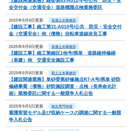
【建設関連業務】維委第43-A012-4号/公共 防災・安
全交付金（交通安全）道路標識点検業務委託
2025年9月8日更新
美濃土木事務所
【建設工事】維工第31-A010号/公共 防災・安全交付
金（交通安全）他（債務）自転車道線改良工事
2025年9月8日更新
美濃土木事務所
【建設工事】維工第維区1他号/県単 道路維持修繕
（単建）他 交通安全施設工事
2025年9月8日更新
郡上土木事務所
【建設関連業務】単砂委第砂修施点R7-A号/県単 砂防
修繕事業（債務）砂防施設調査・点検（長寿命化計
画）業務委託に関する一般競争入札公告
2025年9月5日更新
衛生専門学校
看護実習モデル及び収納ケースの調達に関する一般競
争入札公告