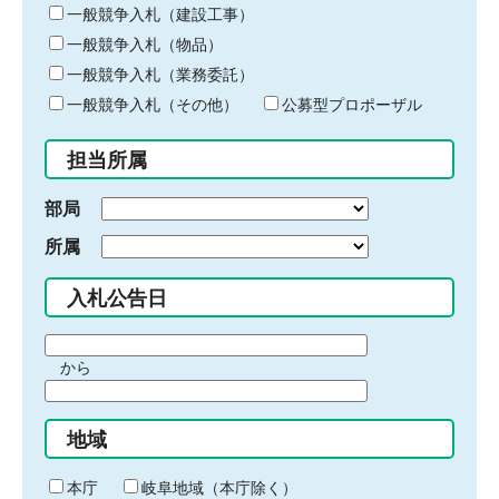
キ
一般競争入札（建設工事）
ー
一般競争入札（物品）
ワ
一般競争入札（業務委託）
ー
ド
一般競争入札（その他）
公募型プロポーザル
を
入
担当所属
力
部局
所属
入札公告日
期
から
間
期
の
間
始
地域
の
ま
終
り
わ
本庁
岐阜地域（本庁除く）