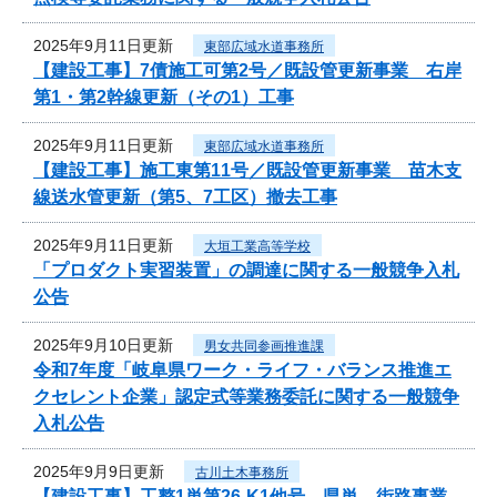
2025年9月11日更新
東部広域水道事務所
【建設工事】7債施工可第2号／既設管更新事業 右岸
第1・第2幹線更新（その1）工事
2025年9月11日更新
東部広域水道事務所
【建設工事】施工東第11号／既設管更新事業 苗木支
線送水管更新（第5、7工区）撤去工事
2025年9月11日更新
大垣工業高等学校
「プロダクト実習装置」の調達に関する一般競争入札
公告
2025年9月10日更新
男女共同参画推進課
令和7年度「岐阜県ワーク・ライフ・バランス推進エ
クセレント企業」認定式等業務委託に関する一般競争
入札公告
2025年9月9日更新
古川土木事務所
【建設工事】工整1単第26-K1他号 県単 街路事業