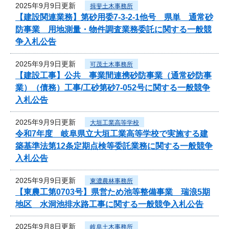
2025年9月9日更新
揖斐土木事務所
【建設関連業務】第砂用委7-3-2-1他号 県単 通常砂
防事業 用地測量・物件調査業務委託に関する一般競
争入札公告
2025年9月9日更新
可茂土木事務所
【建設工事】公共 事業間連携砂防事業（通常砂防事
業）（債務）工事/工砂第砂7-052号に関する一般競争
入札公告
2025年9月9日更新
大垣工業高等学校
令和7年度 岐阜県立大垣工業高等学校で実施する建
築基準法第12条定期点検等委託業務に関する一般競争
入札公告
2025年9月9日更新
東濃農林事務所
【東農工第0703号】県営ため池等整備事業 瑞浪5期
地区 水洞池排水路工事に関する一般競争入札公告
2025年9月8日更新
岐阜土木事務所