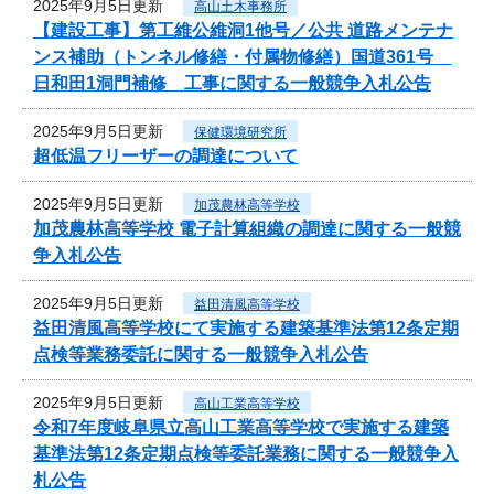
2025年9月5日更新
高山土木事務所
【建設工事】第工維公維洞1他号／公共 道路メンテナ
ンス補助（トンネル修繕・付属物修繕）国道361号
日和田1洞門補修 工事に関する一般競争入札公告
2025年9月5日更新
保健環境研究所
超低温フリーザーの調達について
2025年9月5日更新
加茂農林高等学校
加茂農林高等学校 電子計算組織の調達に関する一般競
争入札公告
2025年9月5日更新
益田清風高等学校
益田清風高等学校にて実施する建築基準法第12条定期
点検等業務委託に関する一般競争入札公告
2025年9月5日更新
高山工業高等学校
令和7年度岐阜県立高山工業高等学校で実施する建築
基準法第12条定期点検等委託業務に関する一般競争入
札公告