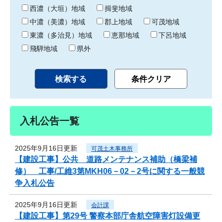
り
西濃（大垣）地域
揖斐地域
中濃（美濃）地域
郡上地域
可茂地域
東濃（多治見）地域
恵那地域
下呂地域
飛騨地域
県外
入札公告一覧
2025年9月16日更新
可茂土木事務所
【建設工事】公共 道路メンテナンス補助（橋梁補
修） 工事/工維3第MKH06－02－2号に関する一般競
争入札公告
2025年9月16日更新
会計課
【建設工事】第29号 警察本部庁舎航空障害灯設備更