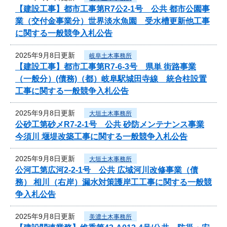
【建設工事】都市工事第R7公2-1号 公共 都市公園事
業（交付金事業分）世界淡水魚園 受水槽更新他工事
に関する一般競争入札公告
2025年9月8日更新
岐阜土木事務所
【建設工事】都市工事第R7-6-3号 県単 街路事業
（一般分）(債務)（都）岐阜駅城田寺線 統合柱設置
工事に関する一般競争入札公告
2025年9月8日更新
大垣土木事務所
公砂工第砂メR7-2-1号 公共 砂防メンテナンス事業
今須川 堰堤改築工事に関する一般競争入札公告
2025年9月8日更新
大垣土木事務所
公河工第広河2-2-1号 公共 広域河川改修事業（債
務） 相川（右岸）漏水対策護岸工工事に関する一般競
争入札公告
2025年9月8日更新
美濃土木事務所