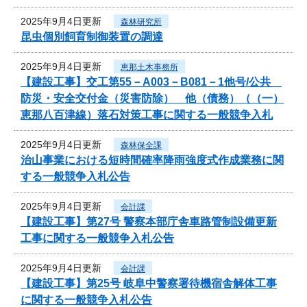
2025年9月4日更新
森林研究所
昆虫個別飼育制御装置の調達
2025年9月4日更新
恵那土木事務所
【建設工事】交工第55－A003－B081－1他号/公共
防災・安全交付金（災害防除） 他（債務）（（一）
恵那八百津線）落石対策工事に関する一般競争入札
2025年9月4日更新
森林保全課
治山事業における短時間確率降雨強度式作成業務に関
する一般競争入札公告
2025年9月4日更新
会計課
【建設工事】第27号 警察本部庁舎車路管制設備更新
工事に関する一般競争入札公告
2025年9月4日更新
会計課
【建設工事】第25号 岐阜中警察署待機宿舎解体工事
に関する一般競争入札公告