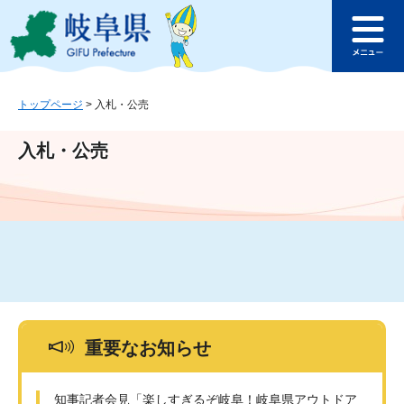
ペ
メ
このページの本文へ
ー
ニ
メ
ジ
ュ
ニ
の
ー
ュ
先
を
ー
頭
飛
トップページ
>
入札・公売
で
ば
す
し
入札・公売
。
て
本
文
へ
重要なお知らせ
知事記者会見「楽しすぎるぞ岐阜！岐阜県アウトドア