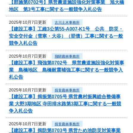
【郡施第0702号】県営農道施設強化対策事業 旭大橋
地区 第3号工事に関する一般競争入札公告
2025年10月7日更新
古川土木事務所
【建設工事】工維3公第55-A007-K1号 公共 防災・
安全交付金（雪寒・大谷）（翌債）工事に関する一般
競争入札公告
2025年10月7日更新
飛騨農林事務所
【建設工事】飛強第0702号 県営農道施設強化対策事
業 島橋地区 島橋耐震補強工事に関する一般競争入
札公告
2025年10月7日更新
揖斐農林事務所
【建設工事】揖振第0705号 県営農村振興総合整備事
業 大野3期地区 寺田排水路第3期工事に関する一般競
争入札公告
2025年10月7日更新
揖斐農林事務所
【建設工事】揖防第0703号 県営ため池防災対策事業