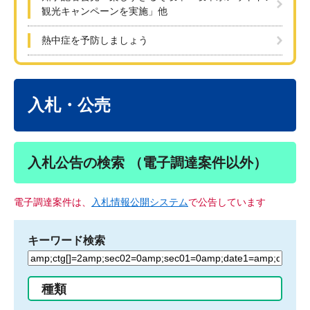
観光キャンペーンを実施」他
熱中症を予防しましょう
本
文
入札・公売
入札公告の検索 （電子調達案件以外）
電子調達案件は、
入札情報公開システム
で公告しています
キーワード検索
検
索
す
種類
る