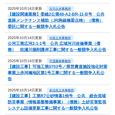
2025年10月14日更新
古川土木事務所
【建設関連業務】委維2公第48-A2-BR-11-B号 公共
道路メンテナンス補助（JR跨線橋梁点検）（債務）
委託に関する一般競争入札公告
2025年10月14日更新
大垣土木事務所
公河工第広河2-1-1号 公共 広域河川改修事業（債
務） 杭瀬川掘削護岸工事に関する一般競争入札公告
2025年10月14日更新
可茂農林事務所
【建設工事】可強工第0703号／県営農道施設強化対策
事業上赤河橋地区第1号工事に関する一般競争入札公
告
2025年10月14日更新
多治見土木事務所
【建設工事】工第R7公砂情基1他号 公共 総合流域
防災事業（情報基盤整備事業）（債務）土砂災害監視
システム設備更新工事に関する一般競争入札公告