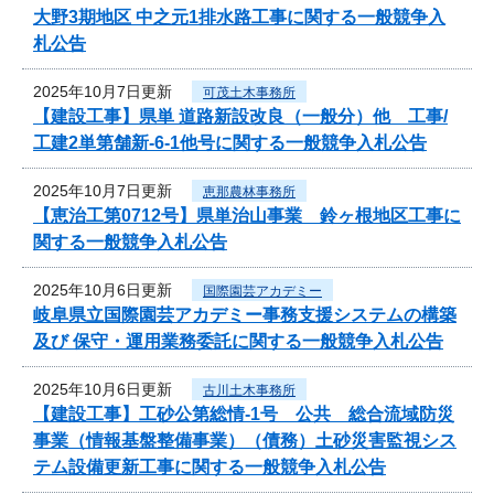
大野3期地区 中之元1排水路工事に関する一般競争入
札公告
2025年10月7日更新
可茂土木事務所
【建設工事】県単 道路新設改良（一般分）他 工事/
工建2単第舗新-6-1他号に関する一般競争入札公告
2025年10月7日更新
恵那農林事務所
【恵治工第0712号】県単治山事業 鈴ヶ根地区工事に
関する一般競争入札公告
2025年10月6日更新
国際園芸アカデミー
岐阜県立国際園芸アカデミー事務支援システムの構築
及び 保守・運用業務委託に関する一般競争入札公告
2025年10月6日更新
古川土木事務所
【建設工事】工砂公第総情-1号 公共 総合流域防災
事業（情報基盤整備事業）（債務）土砂災害監視シス
テム設備更新工事に関する一般競争入札公告