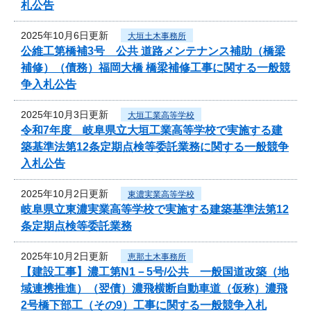
札公告
2025年10月6日更新
大垣土木事務所
公維工第橋補3号 公共 道路メンテナンス補助（橋梁
補修）（債務）福岡大橋 橋梁補修工事に関する一般競
争入札公告
2025年10月3日更新
大垣工業高等学校
令和7年度 岐阜県立大垣工業高等学校で実施する建
築基準法第12条定期点検等委託業務に関する一般競争
入札公告
2025年10月2日更新
東濃実業高等学校
岐阜県立東濃実業高等学校で実施する建築基準法第12
条定期点検等委託業務
2025年10月2日更新
恵那土木事務所
【建設工事】濃工第N1－5号/公共 一般国道改築（地
域連携推進）（翌債）濃飛横断自動車道（仮称）濃飛
2号橋下部工（その9）工事に関する一般競争入札