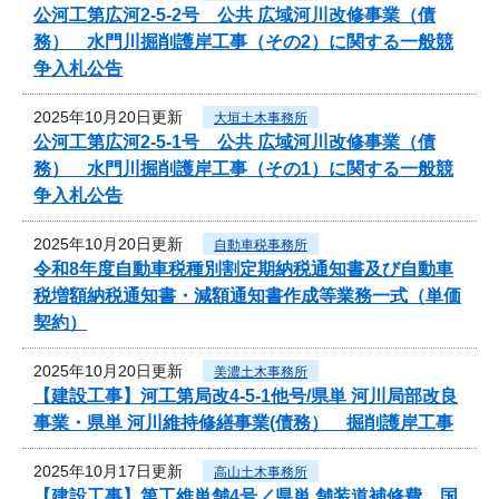
公河工第広河2-5-2号 公共 広域河川改修事業（債
務） 水門川掘削護岸工事（その2）に関する一般競
争入札公告
2025年10月20日更新
大垣土木事務所
公河工第広河2-5-1号 公共 広域河川改修事業（債
務） 水門川掘削護岸工事（その1）に関する一般競
争入札公告
2025年10月20日更新
自動車税事務所
令和8年度自動車税種別割定期納税通知書及び自動車
税増額納税通知書・減額通知書作成等業務一式（単価
契約）
2025年10月20日更新
美濃土木事務所
【建設工事】河工第局改4-5-1他号/県単 河川局部改良
事業・県単 河川維持修繕事業(債務） 掘削護岸工事
2025年10月17日更新
高山土木事務所
【建設工事】第工維単舗4号／県単 舗装道補修費 国