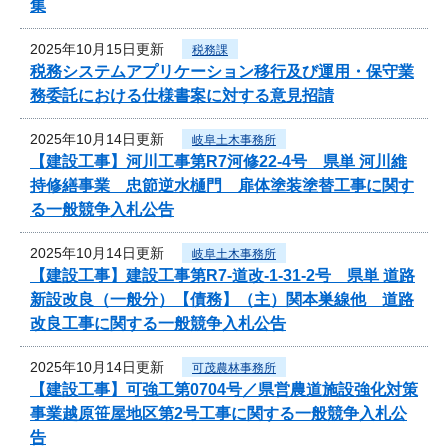
集
2025年10月15日更新
税務課
税務システムアプリケーション移行及び運用・保守業
務委託における仕様書案に対する意見招請
2025年10月14日更新
岐阜土木事務所
【建設工事】河川工事第R7河修22-4号 県単 河川維
持修繕事業 忠節逆水樋門 扉体塗装塗替工事に関す
る一般競争入札公告
2025年10月14日更新
岐阜土木事務所
【建設工事】建設工事第R7-道改-1-31-2号 県単 道路
新設改良（一般分）【債務】（主）関本巣線他 道路
改良工事に関する一般競争入札公告
2025年10月14日更新
可茂農林事務所
【建設工事】可強工第0704号／県営農道施設強化対策
事業越原笹屋地区第2号工事に関する一般競争入札公
告