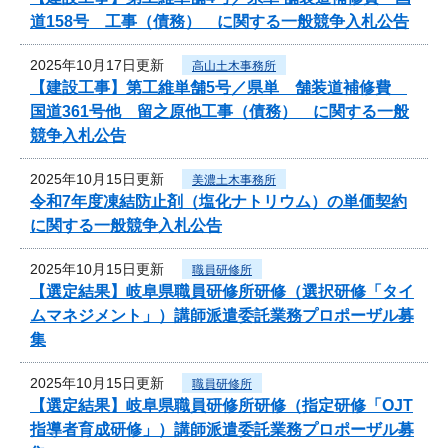
道158号 工事（債務） に関する一般競争入札公告
2025年10月17日更新
高山土木事務所
【建設工事】第工維単舗5号／県単 舗装道補修費
国道361号他 留之原他工事（債務） に関する一般
競争入札公告
2025年10月15日更新
美濃土木事務所
令和7年度凍結防止剤（塩化ナトリウム）の単価契約
に関する一般競争入札公告
2025年10月15日更新
職員研修所
【選定結果】岐阜県職員研修所研修（選択研修「タイ
ムマネジメント」）講師派遣委託業務プロポーザル募
集
2025年10月15日更新
職員研修所
【選定結果】岐阜県職員研修所研修（指定研修「OJT
指導者育成研修」）講師派遣委託業務プロポーザル募