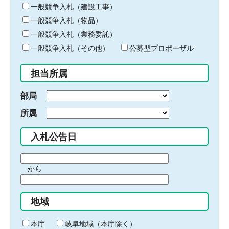
キ
一般競争入札（建設工事）
ー
一般競争入札（物品）
ワ
一般競争入札（業務委託）
ー
ド
一般競争入札（その他）
公募型プロポーザル
を
入
担当所属
力
部局
所属
入札公告日
期
から
間
期
の
間
始
地域
の
ま
終
り
わ
本庁
岐阜地域（本庁除く）