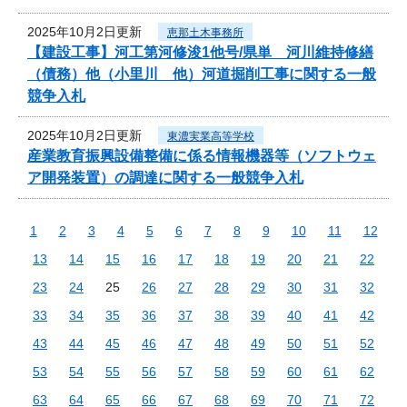
2025年10月2日更新
恵那土木事務所
【建設工事】河工第河修浚1他号/県単 河川維持修繕
（債務）他（小里川 他）河道掘削工事に関する一般
競争入札
2025年10月2日更新
東濃実業高等学校
産業教育振興設備整備に係る情報機器等（ソフトウェ
ア開発装置）の調達に関する一般競争入札
1
2
3
4
5
6
7
8
9
10
11
12
13
14
15
16
17
18
19
20
21
22
23
24
25
26
27
28
29
30
31
32
33
34
35
36
37
38
39
40
41
42
43
44
45
46
47
48
49
50
51
52
53
54
55
56
57
58
59
60
61
62
63
64
65
66
67
68
69
70
71
72