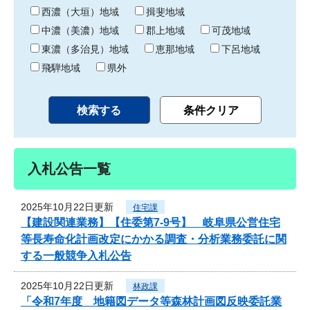
り
西濃（大垣）地域
揖斐地域
中濃（美濃）地域
郡上地域
可茂地域
東濃（多治見）地域
恵那地域
下呂地域
飛騨地域
県外
入札公告一覧
2025年10月22日更新
住宅課
【建設関連業務】【住委第7-9号】 岐阜県公営住宅
等長寿命化計画改定にかかる調査・分析業務委託に関
する一般競争入札公告
2025年10月22日更新
林政課
「令和7年度 地籍図データ等森林計画図反映委託業