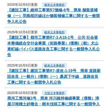
2025年10月6日更新
岐阜土木事務所
【建設工事】維持工事第R7舗修-6号 県単 舗装道補
修（一）羽島稲沢線ほか舗装補修工事に関する一般競
争入札公告
2025年10月6日更新
岐阜土木事務所
【建設工事】都市工事第R7-3-A18-1号 公共 社会資
本整備総合交付金事業（街路事業）(債務)（都）犬山
東町線バイパス道路改良工事に関する一般競争入札公
告
2025年10月6日更新
岐阜土木事務所
【建設工事】建設工事第R7-道改-1-19号 県単 道路新
設改良（一般分）(債務)（一）桑原下中線 道路改良
工事に関する一般競争入札公告
2025年10月6日更新
大垣土木事務所
県河工第河修3号 県単 河川維持修繕事業（債務）津
屋川堆積土砂撤去・樹木伐採工事に関する一般競争入