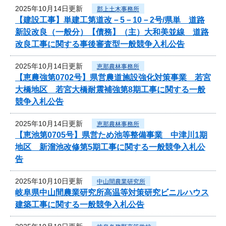
2025年10月14日更新
郡上土木事務所
【建設工事】単建工第道改－5－10－2号/県単 道路
新設改良（一般分）【債務】（主）大和美並線 道路
改良工事に関する事後審査型一般競争入札公告
2025年10月14日更新
恵那農林事務所
【恵農強第0702号】県営農道施設強化対策事業 若宮
大橋地区 若宮大橋耐震補強第8期工事に関する一般
競争入札公告
2025年10月14日更新
恵那農林事務所
【恵池第0705号】県営ため池等整備事業 中津川1期
地区 新溜池改修第5期工事に関する一般競争入札公
告
2025年10月10日更新
中山間農業研究所
岐阜県中山間農業研究所高温等対策研究ビニルハウス
建築工事に関する一般競争入札公告