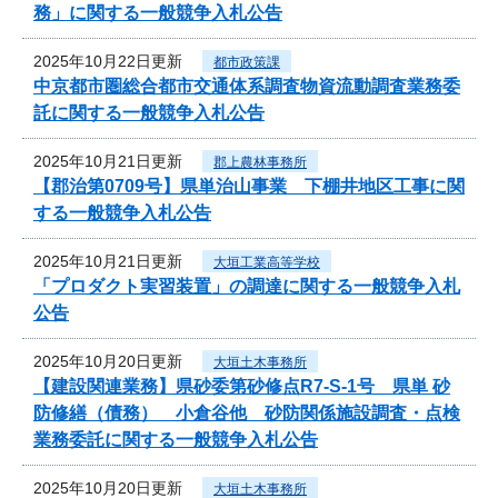
務」に関する一般競争入札公告
2025年10月22日更新
都市政策課
中京都市圏総合都市交通体系調査物資流動調査業務委
託に関する一般競争入札公告
2025年10月21日更新
郡上農林事務所
【郡治第0709号】県単治山事業 下棚井地区工事に関
する一般競争入札公告
2025年10月21日更新
大垣工業高等学校
「プロダクト実習装置」の調達に関する一般競争入札
公告
2025年10月20日更新
大垣土木事務所
【建設関連業務】県砂委第砂修点R7-S-1号 県単 砂
防修繕（債務） 小倉谷他 砂防関係施設調査・点検
業務委託に関する一般競争入札公告
2025年10月20日更新
大垣土木事務所