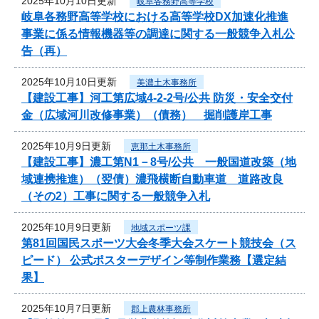
2025年10月10日更新
岐阜各務野高等学校
岐阜各務野高等学校における高等学校DX加速化推進
事業に係る情報機器等の調達に関する一般競争入札公
告（再）
2025年10月10日更新
美濃土木事務所
【建設工事】河工第広域4-2-2号/公共 防災・安全交付
金（広域河川改修事業）（債務） 掘削護岸工事
2025年10月9日更新
恵那土木事務所
【建設工事】濃工第N1－8号/公共 一般国道改築（地
域連携推進）（翌債）濃飛横断自動車道 道路改良
（その2）工事に関する一般競争入札
2025年10月9日更新
地域スポーツ課
第81回国民スポーツ大会冬季大会スケート競技会（ス
ピード） 公式ポスターデザイン等制作業務【選定結
果】
2025年10月7日更新
郡上農林事務所