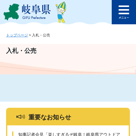
ペ
メ
このページの本文へ
ー
ニ
メ
ジ
ュ
ニ
の
ー
ュ
先
を
ー
頭
飛
トップページ
>
入札・公売
で
ば
す
し
入札・公売
。
て
本
文
へ
重要なお知らせ
知事記者会見「楽しすぎるぞ岐阜！岐阜県アウトドア