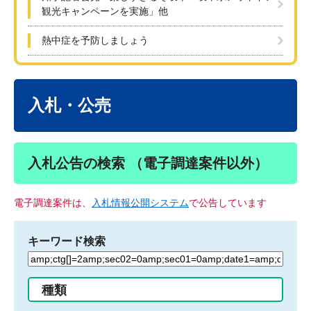
観光キャンペーンを実施」他
熱中症を予防しましょう
本
文
入札・公売
入札公告の検索 （電子調達案件以外）
電子調達案件は、
入札情報公開システム
で公告しています
キーワード検索
検
索
す
種類
る