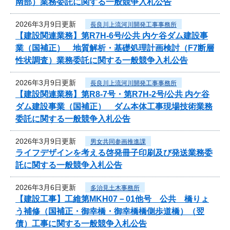
南部）業務委託に関する一般競争入札公告
2026年3月9日更新
長良川上流河川開発工事事務所
【建設関連業務】第R7H-6号/公共 内ケ谷ダム建設事
業（国補正） 地質解析・基礎処理計画検討（F7断層
性状調査）業務委託に関する一般競争入札公告
2026年3月9日更新
長良川上流河川開発工事事務所
【建設関連業務】第R8-7号・第R7H-2号/公共 内ケ谷
ダム建設事業（国補正） ダム本体工事現場技術業務
委託に関する一般競争入札公告
2026年3月9日更新
男女共同参画推進課
ライフデザインを考える啓発冊子印刷及び発送業務委
託に関する一般競争入札公告
2026年3月6日更新
多治見土木事務所
【建設工事】工維第MKH07－01他号 公共 橋りょ
う補修（国補正・御幸橋・御幸橋橋側歩道橋）（翌
債）工事に関する一般競争入札公告