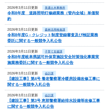
2026年3月11日更新
美濃土木事務所
令和8年度 道路照明灯修繕業務（管内全域）単価契
約
2026年3月11日更新
森林活用推進課
令和8年度G－クレジット制度登録審査及び検証業務
委託に関する一般競争入札公告
2026年3月11日更新
子育て支援課
令和8年度岐阜県認可外保育施設安全対策強化事業実
施業務委託に関する一般競争入札公告
2026年3月11日更新
会計課
【建設工事】第4号 養老警察署冷暖房設備改修工事に
関する一般競争入札公告
2026年3月11日更新
会計課
【建設工事】第3号 恵那警察署給排水設備等改修工事
に関する一般競争入札公告