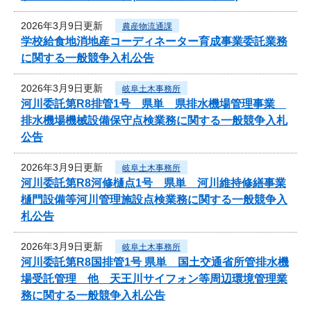
2026年3月9日更新
農産物流通課
学校給食地消地産コーディネーター育成事業委託業務
に関する一般競争入札公告
2026年3月9日更新
岐阜土木事務所
河川委託第R8排管1号 県単 県排水機場管理事業
排水機場機械設備保守点検業務に関する一般競争入札
公告
2026年3月9日更新
岐阜土木事務所
河川委託第R8河修樋点1号 県単 河川維持修繕事業
樋門設備等河川管理施設点検業務に関する一般競争入
札公告
2026年3月9日更新
岐阜土木事務所
河川委託第R8国排管1号 県単 国土交通省所管排水機
場受託管理 他 天王川サイフォン等周辺環境管理業
務に関する一般競争入札公告