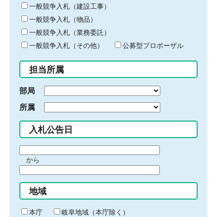
キ
一般競争入札（建設工事）
ー
一般競争入札（物品）
ワ
一般競争入札（業務委託）
ー
ド
一般競争入札（その他）
公募型プロポーザル
を
入
担当所属
力
部局
所属
入札公告日
期
から
間
期
の
間
始
地域
の
ま
終
り
わ
本庁
岐阜地域（本庁除く）