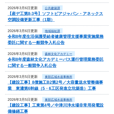
2026年3月6日更新
公共建築課
【産デ工第8-3号】ソフトピアジャパン・アネックス
空調設備更新工事（1期）
2026年3月6日更新
地域福祉課
令和8年度生活保護受給者健康管理支援事業実施業務
委託に関する一般競争入札公告
2026年3月6日更新
森林文化アカデミー
令和8年度森林文化アカデミーバス運行管理業務委託
に関する一般競争入札公告
2026年3月5日更新
東部広域水道事務所
【建設工事】8債施工B2第2号／大容量送水管整備事
業 東濃第6幹線（5・6工区発進立坑築造）工事
2026年3月5日更新
東部広域水道事務所
【建設工事】工東第4号／中津川浄水場非常用発電設
備修繕工事