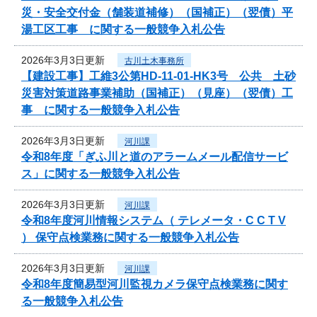
災・安全交付金（舗装道補修）（国補正）（翌債）平
湯工区工事 に関する一般競争入札公告
2026年3月3日更新
古川土木事務所
【建設工事】工維3公第HD-11-01-HK3号 公共 土砂
災害対策道路事業補助（国補正）（見座）（翌債）工
事 に関する一般競争入札公告
2026年3月3日更新
河川課
令和8年度「ぎふ川と道のアラームメール配信サービ
ス」に関する一般競争入札公告
2026年3月3日更新
河川課
令和8年度河川情報システム（ テレメータ・C C T V
） 保守点検業務に関する一般競争入札公告
2026年3月3日更新
河川課
令和8年度簡易型河川監視カメラ保守点検業務に関す
る一般競争入札公告