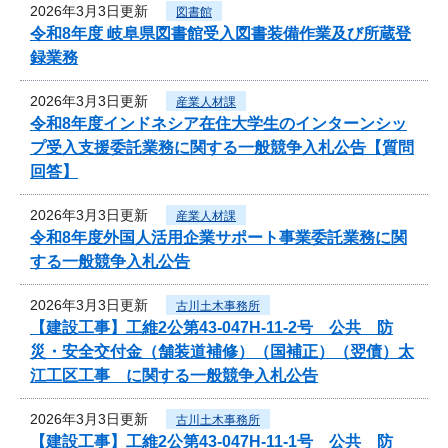
2026年3月3日更新
図書館
令和8年度 岐阜県図書館受入図書装備作業及び所蔵登
録業務
2026年3月3日更新
産業人材課
令和8年度インドネシア在住大学生のインターンシッ
プ受入支援委託業務に関する一般競争入札公告【質問
回答】
2026年3月3日更新
産業人材課
令和8年度外国人活用企業サポート事業委託業務に関
する一般競争入札公告
2026年3月3日更新
古川土木事務所
【建設工事】工維2公第43-047H-11-2号 公共 防
災・安全交付金（舗装道補修）（国補正）（翌債）太
江工区工事 に関する一般競争入札公告
2026年3月3日更新
古川土木事務所
【建設工事】工維2公第43-047H-11-1号 公共 防