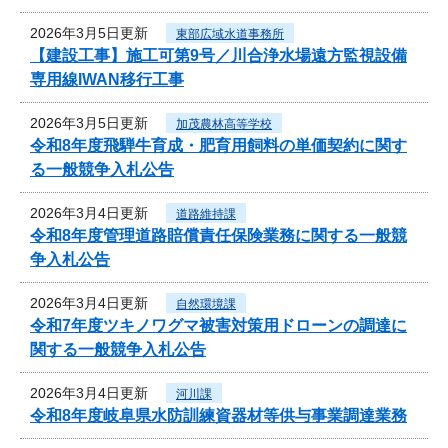
2026年3月5日更新
東部広域水道事務所
【建設工事】施工可第9号／川合浄水場遠方監視設備
専用線IWAN移行工事
2026年3月5日更新
加茂農林高等学校
令和8年度飛騨牛育成・肥育用飼料の単価契約に関す
る一般競争入札公告
2026年3月4日更新
道路維持課
令和8年度管理道路賠償責任保険業務に関する一般競
争入札公告
2026年3月4日更新
自然環境課
令和7年度ツキノワグマ被害対策用ドローンの調達に
関する一般競争入札公告
2026年3月4日更新
河川課
令和8年度岐阜県水防訓練資器材等供与事業調達業務