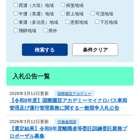
り
西濃（大垣）地域
揖斐地域
中濃（美濃）地域
郡上地域
可茂地域
東濃（多治見）地域
恵那地域
下呂地域
飛騨地域
県外
入札公告一覧
2026年3月12日更新
国際園芸アカデミー
【令和8年度】国際園芸アカデミーマイクロバス車両
管理及び運行管理業務に関する一般競争入札公告
2026年3月12日更新
労働雇用課
【選定結果】令和8年度離職者等委託訓練委託業務プ
ロポーザル募集