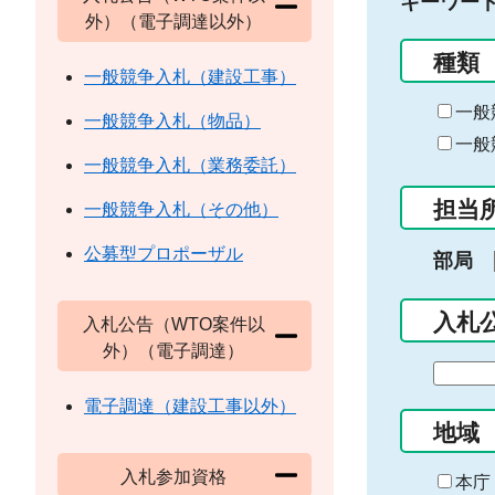
キーワー
外）（電子調達以外）
種類
一般競争入札（建設工事）
一般
一般競争入札（物品）
一般
一般競争入札（業務委託）
担当
一般競争入札（その他）
公募型プロポーザル
部局
入札
入札公告（WTO案件以
外）（電子調達）
期
間
電子調達（建設工事以外）
の
地域
始
入札参加資格
ま
本庁