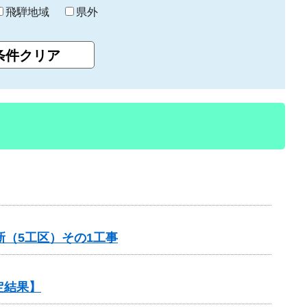
飛騨地域
県外
（5工区）その1工事
定結果】