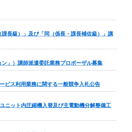
（課長級）」及び「同（係長・課長補佐級）」講
ョン」）講師派遣委託業務プロポーザル募集
サービス利用業務に関する一般競争入札公告
プユニット内圧縮機入替及び主電動機分解整備工