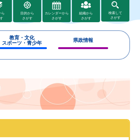
検索して
から
目的から
カレンダーから
組織から
さがす
す
さがす
さがす
さがす
教育・文化
県政情報
スポーツ・青少年
閉
閉
じ
じ
る
る