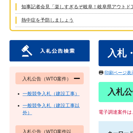
知事記者会見「楽しすぎるぞ岐阜！岐阜県アウトド
熱中症を予防しましょう
本
入札
文
印刷ページ表
入札公告（WTO案件）
入札公
一般競争入札（建設工事）
一般競争入札（建設工事以
電子調達案件は
外）
入札公告（WTO案件以