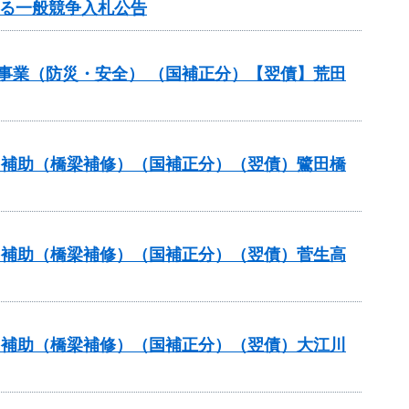
する一般競争入札公告
災事業（防災・安全） （国補正分）【翌債】荒田
ナンス補助（橋梁補修）（国補正分）（翌債）鷺田橋
ナンス補助（橋梁補修）（国補正分）（翌債）菅生高
ナンス補助（橋梁補修）（国補正分）（翌債）大江川