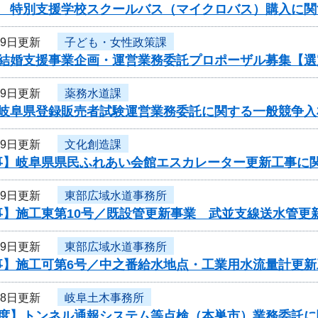
度 特別支援学校スクールバス（マイクロバス）購入に関
19日更新
子ども・女性政策課
度結婚支援事業企画・運営業務委託プロポーザル募集【選
19日更新
薬務水道課
度岐阜県登録販売者試験運営業務委託に関する一般競争入
19日更新
文化創造課
事】岐阜県県民ふれあい会館エスカレーター更新工事に
19日更新
東部広域水道事務所
事】施工東第10号／既設管更新事業 武並支線送水管更
19日更新
東部広域水道事務所
事】施工可第6号／中之番給水地点・工業用水流量計更新
18日更新
岐阜土木事務所
年度】トンネル通報システム等点検（本巣市）業務委託