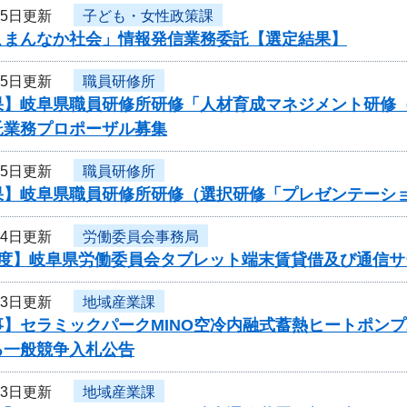
25日更新
子ども・女性政策課
こまんなか社会」情報発信業務委託【選定結果】
25日更新
職員研修所
果】岐阜県職員研修所研修「人材育成マネジメント研修
託業務プロポーザル募集
25日更新
職員研修所
果】岐阜県職員研修所研修（選択研修「プレゼンテーシ
24日更新
労働委員会事務局
年度】岐阜県労働委員会タブレット端末賃貸借及び通信
23日更新
地域産業課
事】セラミックパークMINO空冷内融式蓄熱ヒートポン
る一般競争入札公告
23日更新
地域産業課