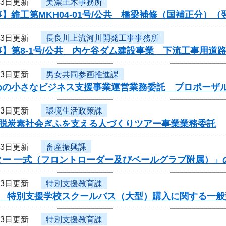
23日更新
美濃土木事務所
】維工第MKH04-01号/公共 橋梁補修（国補正分）
23日更新
長良川上流河川開発工事事務所
】第8-1号/公共 内ケ谷ダム建設事業 下流工事用道
23日更新
男女共同参画推進課
めの小さなビジネス支援事業運営業務委託 プロポーザ
23日更新
環境生活政策課
度脱炭素社会ぎふを支える人づくりツアー事業業務委託
23日更新
畜産振興課
ター 一式（フロントローダー及びベールグラブ附属）」
23日更新
特別支援教育課
度 特別支援学校スクールバス（大型）購入に関する一般
23日更新
特別支援教育課