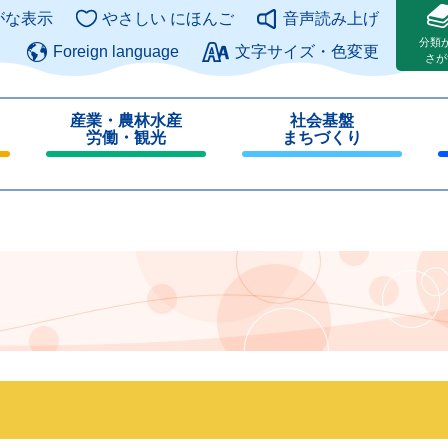
このページの本文へ
がな表示
やさしい にほんご
音声読み上げ
分類
Foreign language
文字サイズ・色変更
さが
産業・農林水産
社会基盤
労働・観光
まちづくり
閉
閉
じ
じ
る
る