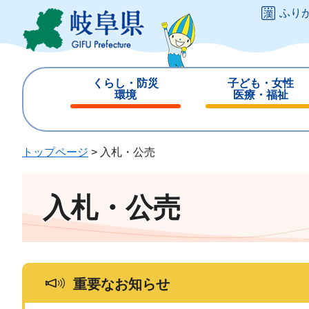
ペ
メ
ふり
ー
ニ
ジ
ュ
の
ー
先
を
くらし・防災
子ども・女性
頭
飛
環境
医療・福祉
で
ば
閉
閉
す
し
じ
じ
。
て
る
る
トップページ
>
入札・公売
本
文
へ
入札・公売
重要なお知らせ