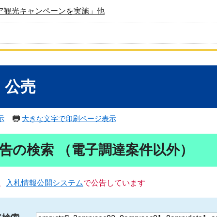
ア観光キャンペーンを実施」他
・公売
示
大きな文字で印刷ページ表示
告の検索 （電子調達案件以外）
、
入札情報公開システム
で公告しています