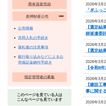
2026年3月
県有資産売却
「ぎふっ
差押財産公売
2026年3月
【選定結
公売情報
師派遣委
共同入札の手続き
2026年3月
落札後の注意事項
【選定結
銀行振り込みなどによる公
2026年3月
売保証金納付手続き
【令和8
指定管理者の募集
2026年3月
【建設工
事に関す
このページを見ている人は
こんなページも見ています
2026年3月