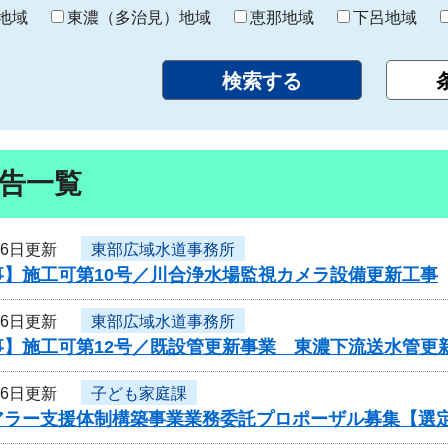
り
地域
東濃（多治見）地域
恵那地域
下呂地域
告一覧
26日更新
東部広域水道事務所
事】施工可第10号／川合浄水場監視カメラ設備更新工事
26日更新
東部広域水道事務所
事】施工可第12号／既設管更新事業 東濃下流送水管更新
26日更新
子ども家庭課
アラー支援体制構築事業業務委託プロポーザル募集【選