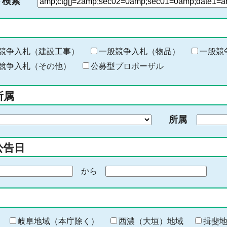
ド検索
検
索
す
る
キ
競争入札（建設工事）
一般競争入札（物品）
一般競
ー
競争入札（その他）
公募型プロポーザル
ワ
ー
所属
ド
を
所属
入
力
公告日
から
期
間
の
終
わ
岐阜地域（本庁除く）
西濃（大垣）地域
揖斐