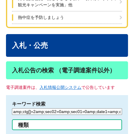
観光キャンペーンを実施」他
熱中症を予防しましょう
本
文
入札・公売
入札公告の検索 （電子調達案件以外）
電子調達案件は、
入札情報公開システム
で公告しています
キーワード検索
検
索
す
種類
る