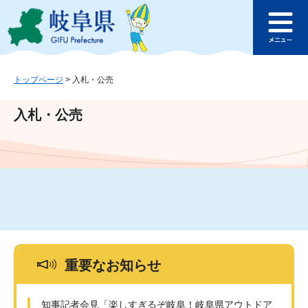
ペ
メ
このページの本文へ
ー
ニ
メ
ジ
ュ
ニ
の
ー
ュ
先
を
ー
頭
飛
トップページ
>
入札・公売
で
ば
す
し
入札・公売
。
て
本
文
へ
重要なお知らせ
知事記者会見「楽しすぎるぞ岐阜！岐阜県アウトドア