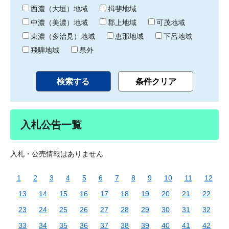
り
西濃（大垣）地域
揖斐地域
中濃（美濃）地域
郡上地域
可茂地域
東濃（多治見）地域
恵那地域
下呂地域
飛騨地域
県外
入札公告一覧
入札・公売情報はありません
1
2
3
4
5
6
7
8
9
10
11
12
13
14
15
16
17
18
19
20
21
22
23
24
25
26
27
28
29
30
31
32
33
34
35
36
37
38
39
40
41
42