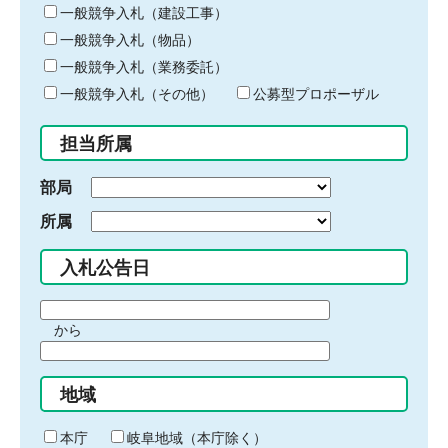
キ
一般競争入札（建設工事）
ー
一般競争入札（物品）
ワ
一般競争入札（業務委託）
ー
ド
一般競争入札（その他）
公募型プロポーザル
を
入
担当所属
力
部局
所属
入札公告日
期
から
間
期
の
間
始
地域
の
ま
終
り
わ
本庁
岐阜地域（本庁除く）