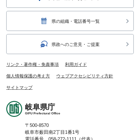
県の組織・電話番号一覧
県政へのご意見・ご提案
リンク・著作権・免責事項
利用ガイド
個人情報保護の考え方
ウェブアクセシビリティ方針
サイトマップ
岐阜県庁
GIFU Prefectural Office
〒500-8570
岐阜市薮田南2丁目1番1号
電話番号 058-272-1111（代表）