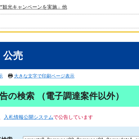
ア観光キャンペーンを実施」他
・公売
示
大きな文字で印刷ページ表示
告の検索 （電子調達案件以外）
、
入札情報公開システム
で公告しています