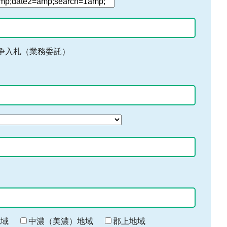
争入札（業務委託）
地域
中濃（美濃）地域
郡上地域