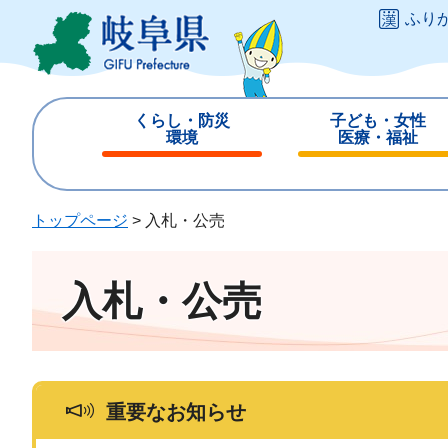
ペ
メ
ふり
ー
ニ
ジ
ュ
の
ー
先
を
くらし・防災
子ども・女性
頭
飛
環境
医療・福祉
で
ば
閉
閉
す
し
じ
じ
。
て
る
る
トップページ
>
入札・公売
本
文
へ
入札・公売
重要なお知らせ