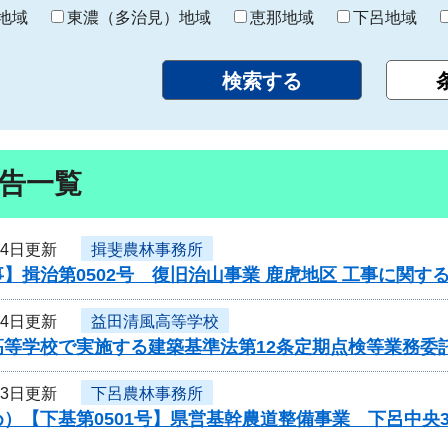
り
地域
東濃（多治見）地域
恵那地域
下呂地域
告一覧
14日更新
揖斐農林事務所
】揖治第0502号 復旧治山事業 鹿虎地区 工事に関す
14日更新
益田清風高等学校
高等学校で実施する建築基準法第12条定期点検等業務委
13日更新
下呂農林事務所
）【下基第0501号】県営基幹農道整備事業 下呂中央