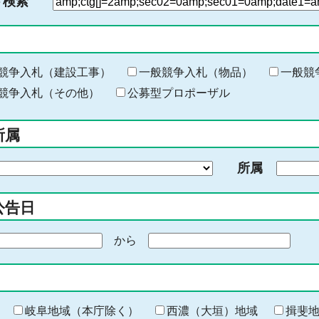
ド検索
検
索
す
る
キ
競争入札（建設工事）
一般競争入札（物品）
一般競
ー
競争入札（その他）
公募型プロポーザル
ワ
ー
所属
ド
を
所属
入
力
公告日
から
期
間
の
終
わ
岐阜地域（本庁除く）
西濃（大垣）地域
揖斐