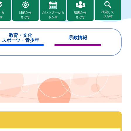
検索して
から
目的から
カレンダーから
組織から
さがす
す
さがす
さがす
さがす
教育・文化
県政情報
スポーツ・青少年
閉
閉
じ
じ
る
る