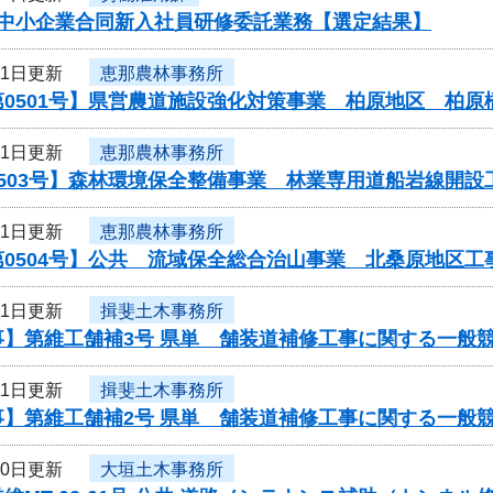
度中小企業合同新入社員研修委託業務【選定結果】
11日更新
恵那農林事務所
第0501号】県営農道施設強化対策事業 柏原地区 柏
11日更新
恵那農林事務所
0503号】森林環境保全整備事業 林業専用道船岩線開
11日更新
恵那農林事務所
第0504号】公共 流域保全総合治山事業 北桑原地区
11日更新
揖斐土木事務所
事】第維工舗補3号 県単 舗装道補修工事に関する一般
11日更新
揖斐土木事務所
事】第維工舗補2号 県単 舗装道補修工事に関する一般
10日更新
大垣土木事務所