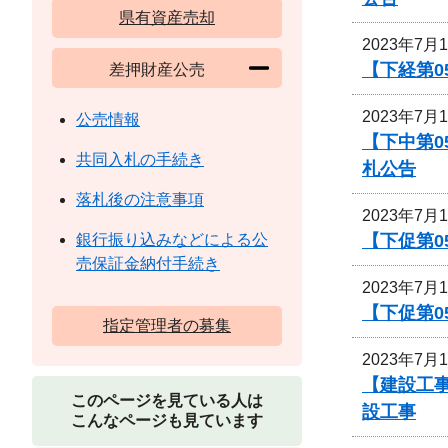
県有資産売却
2023年7月
【下経第0
差押財産公売
2023年7月
公売情報
【下中第0
共同入札の手続き
札公告
落札後の注意事項
2023年7月
【下促第0
銀行振り込みなどによる公
売保証金納付手続き
2023年7月
【下促第0
指定管理者の募集
2023年7月
【建設工
このページを見ている人は
設工事
こんなページも見ています