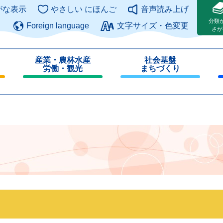
このページの本文へ
がな表示
やさしい にほんご
音声読み上げ
分類
Foreign language
文字サイズ・色変更
さが
産業・農林水産
社会基盤
労働・観光
まちづくり
閉
閉
じ
じ
る
る