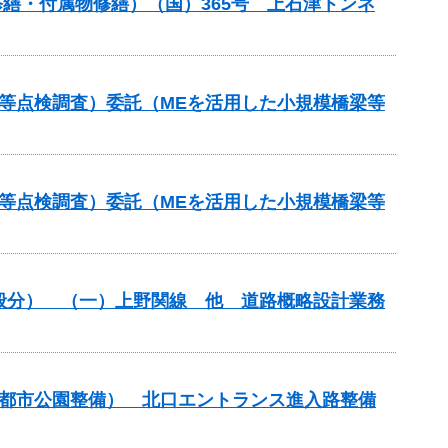
ル修繕・付属物修繕）（国）365号 上石津トンネ
等点検調査）委託（MEを活用した小規模橋梁等
等点検調査）委託（MEを活用した小規模橋梁等
一般分） （一）上野関線 他 道路概略設計業務
（都市公園整備） 北口エントランス進入路整備