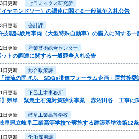
13日更新
セラミックス研究所
ダイヤモンドソー）の調達に関する一般競争入札公告
13日更新
会計課
免許技能試験用車両（大型特殊自動車）の購入に関する一
12日更新
産業技術総合センター
ボットの調達に関する一般競争入札公告
11日更新
総合政策課
度「清流の国ぎふ」SDGs推進フォーラム企画・運営等
11日更新
下呂土木事務所
事】県単 緊急土石流対策砂防事業 赤沼田谷 工事に
11日更新
岐阜工業高等学校
度岐阜県立岐阜工業高等学校で実施する建築基準法第12
11日更新
労働雇用課