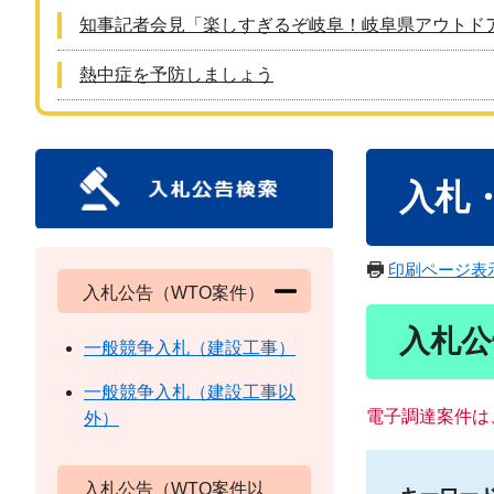
知事記者会見「楽しすぎるぞ岐阜！岐阜県アウトド
熱中症を予防しましょう
本
入札
文
印刷ページ表
入札公告（WTO案件）
入札公
一般競争入札（建設工事）
一般競争入札（建設工事以
電子調達案件は
外）
入札公告（WTO案件以