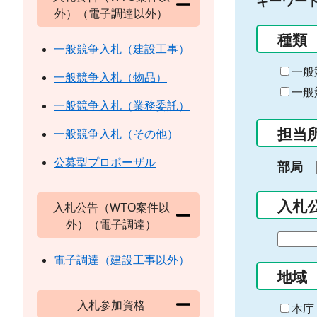
キーワー
外）（電子調達以外）
種類
一般競争入札（建設工事）
一般
一般競争入札（物品）
一般
一般競争入札（業務委託）
担当
一般競争入札（その他）
公募型プロポーザル
部局
入札
入札公告（WTO案件以
外）（電子調達）
期
間
電子調達（建設工事以外）
の
地域
始
入札参加資格
ま
本庁