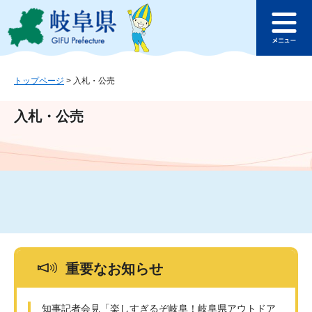
ペ
メ
このページの本文へ
ー
ニ
メ
ジ
ュ
ニ
の
ー
ュ
先
を
ー
頭
飛
トップページ
>
入札・公売
で
ば
す
し
入札・公売
。
て
本
文
へ
重要なお知らせ
知事記者会見「楽しすぎるぞ岐阜！岐阜県アウトドア