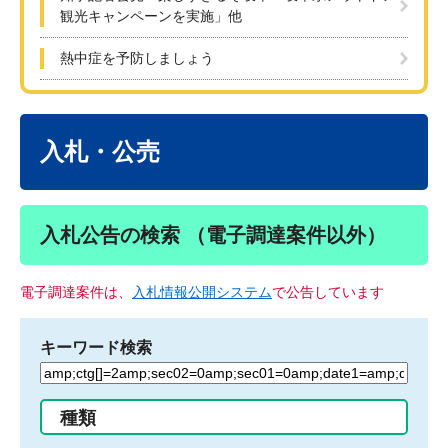
観光キャンペーンを実施」他
熱中症を予防しましょう
本
文
入札・公売
入札公告の検索 （電子調達案件以外）
電子調達案件は、
入札情報公開システム
で公告しています
キーワード検索
検
索
す
種類
る