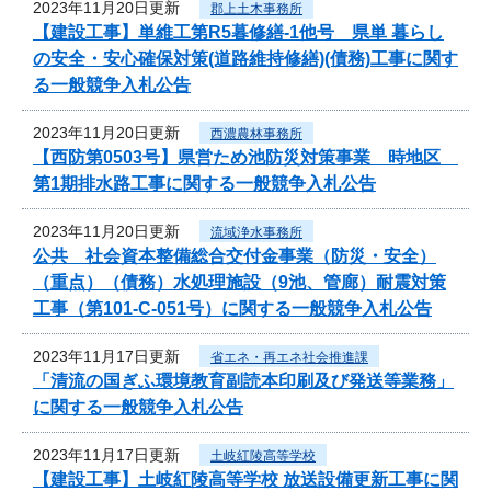
2023年11月20日更新
郡上土木事務所
【建設工事】単維工第R5暮修繕-1他号 県単 暮らし
の安全・安心確保対策(道路維持修繕)(債務)工事に関す
る一般競争入札公告
2023年11月20日更新
西濃農林事務所
【西防第0503号】県営ため池防災対策事業 時地区
第1期排水路工事に関する一般競争入札公告
2023年11月20日更新
流域浄水事務所
公共 社会資本整備総合交付金事業（防災・安全）
（重点）（債務）水処理施設（9池、管廊）耐震対策
工事（第101-C-051号）に関する一般競争入札公告
2023年11月17日更新
省エネ・再エネ社会推進課
「清流の国ぎふ環境教育副読本印刷及び発送等業務」
に関する一般競争入札公告
2023年11月17日更新
土岐紅陵高等学校
【建設工事】土岐紅陵高等学校 放送設備更新工事に関