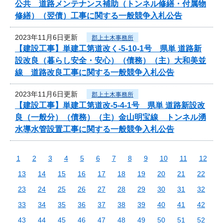
公共 道路メンテナンス補助（トンネル修繕・付属物
修繕）（翌債）工事に関する一般競争入札公告
2023年11月6日更新
郡上土木事務所
【建設工事】単建工第道改く-5-10-1号 県単 道路新
設改良（暮らし安全・安心）（債務）（主）大和美並
線 道路改良工事に関する一般競争入札公告
2023年11月6日更新
郡上土木事務所
【建設工事】単建工第道改-5-4-1号 県単 道路新設改
良（一般分）（債務）（主）金山明宝線 トンネル湧
水導水管設置工事に関する一般競争入札公告
1
2
3
4
5
6
7
8
9
10
11
12
13
14
15
16
17
18
19
20
21
22
23
24
25
26
27
28
29
30
31
32
33
34
35
36
37
38
39
40
41
42
43
44
45
46
47
48
49
50
51
52