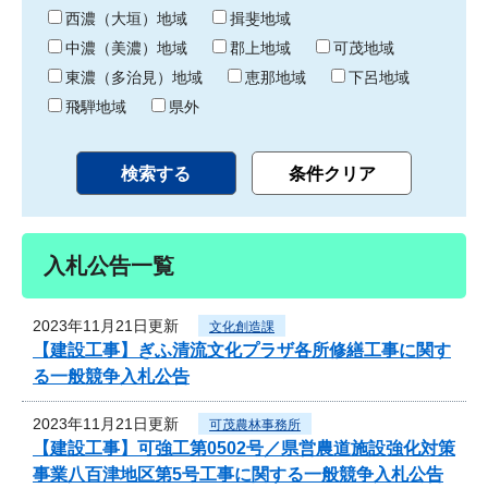
り
西濃（大垣）地域
揖斐地域
中濃（美濃）地域
郡上地域
可茂地域
東濃（多治見）地域
恵那地域
下呂地域
飛騨地域
県外
入札公告一覧
2023年11月21日更新
文化創造課
【建設工事】ぎふ清流文化プラザ各所修繕工事に関す
る一般競争入札公告
2023年11月21日更新
可茂農林事務所
【建設工事】可強工第0502号／県営農道施設強化対策
事業八百津地区第5号工事に関する一般競争入札公告