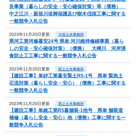
良事業（暮らしの安全・安心確保対策）等（債務）
中之江川・新規川堤脚保護及び樹木伐採工事に関する
一般競争入札公告
2023年11月20日更新
大垣土木事務所
県河工第河修暮安24号 県単 河川維持修繕事業（暮ら
しの安全・安心確保対策）（債務） 大榑川 河岸浸
食防止工工事に関する一般競争入札公告
2023年11月20日更新
郡上土木事務所
【建設工事】単砂工第暮安緊土R5-1号 県単 緊急土
石流対策（暮らし安全・安心）（債務）工事に関する
一般競争入札公告
2023年11月20日更新
郡上土木事務所
【建設工事】単維工第R5暮舗装-1他号 県単 舗装道
補修（暮らし安全・安心）他（債務）工事に関する一
般競争入札公告