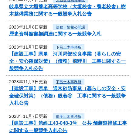
岐阜県立大垣養老高等学校（大垣校舎・養老校舎）樹
木整備業務に関する一般競争入札公告
2023年11月8日更新
法務・情報公開課
歴史資料館書架調達に関する一般競争入札
2023年11月7日更新
下呂土木事務所
【建設工事】県単 河川局部改良事業（暮らしの安
全・安心確保対策）（債務）飛騨川 工事に関する一
般競争入札公告
2023年11月7日更新
下呂土木事務所
【建設工事】県単 通常砂防事業（暮らしの安全・安
全確保対策）（債務）般若谷 工事に関する一般競争
入札公告
2023年11月7日更新
揖斐土木事務所
【建設工事】第維工43-048-3号 公共 舗装道補修工事
に関する一般競争入札公告