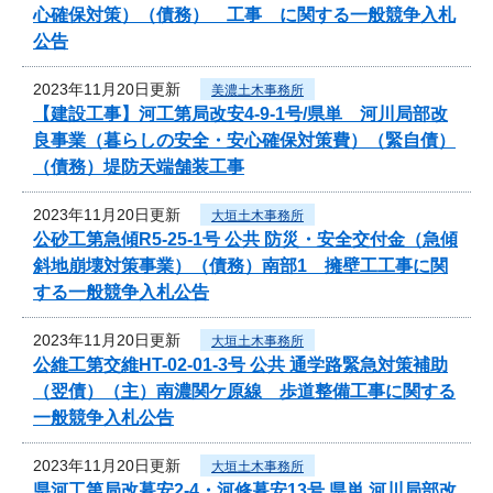
心確保対策）（債務） 工事 に関する一般競争入札
公告
2023年11月20日更新
美濃土木事務所
【建設工事】河工第局改安4-9-1号/県単 河川局部改
良事業（暮らしの安全・安心確保対策費）（緊自債）
（債務）堤防天端舗装工事
2023年11月20日更新
大垣土木事務所
公砂工第急傾R5-25-1号 公共 防災・安全交付金（急傾
斜地崩壊対策事業）（債務）南部1 擁壁工工事に関
する一般競争入札公告
2023年11月20日更新
大垣土木事務所
公維工第交維HT-02-01-3号 公共 通学路緊急対策補助
（翌債）（主）南濃関ケ原線 歩道整備工事に関する
一般競争入札公告
2023年11月20日更新
大垣土木事務所
県河工第局改暮安2-4・河修暮安13号 県単 河川局部改