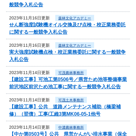
般競争入札公告
2023年11月16日更新
森林文化アカデミー
せん断強度試験機オイル交換及び点検・校正業務委託
に関する一般競争入札公告
2023年11月16日更新
森林文化アカデミー
実大強度試験機点検・校正業務委託に関する一般競争
入札公告
2023年11月14日更新
可茂農林事務所
【建設工事】可池工第0506号／県営ため池等整備事業
前沢地区前沢ため池工事に関する一般競争入札公告
2023年11月14日更新
可茂土木事務所
【建設工事】公共 道路メンテナンス補助（橋梁補
修）（翌債）工事/工維3第MK06-05-1他号
2023年11月14日更新
中濃農林事務所
【中か第0503号】公共 県営かんがい排水事業（保全