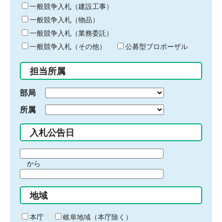
キ
一般競争入札（建設工事）
ー
一般競争入札（物品）
ワ
一般競争入札（業務委託）
ー
ド
一般競争入札（その他）
公募型プロポーザル
を
入
担当所属
力
部局
所属
入札公告日
期
から
間
期
の
間
始
地域
の
ま
終
り
わ
本庁
岐阜地域（本庁除く）