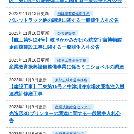
区 第1期ため池整備工事に関する一般競争入札公告
2023年11月13日更新
飛騨家畜保健衛生所
パレットラック他の調達に関する一般競争入札公告
2023年11月10日更新
公共建築課
【航工第5-124号】岐阜かかみがはら航空宇宙博物館
企画棟建設工事に関する一般競争入札公告
2023年11月10日更新
岐阜工業高等学校
産業教育振興設備整備事業に係るミニショベルの調達
2023年11月9日更新
東部広域水道事務所
【建設工事】工東第15号／中津川浄水場次亜塩注入機
連成計修繕工事
2023年11月9日更新
産業技術総合センター
光造形3Dプリンターの調達に関する一般競争入札公
告
2023年11月8日更新
大垣養老高等学校