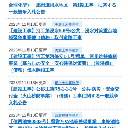
合理化型） 肥田瀬用水地区 第1期工事 に関する
一般競争入札公告
2023年11月13日更新
美濃土木事務所
【建設工事】河工第浸水5-6号/公共 浸水対策重点地
域緊急事業他（債務）取付道路工事
2023年11月13日更新
美濃土木事務所
【建設工事】河工第河修安1-1号/県単 河川維持修繕
事業（暮らしの安全・安心確保対策費）（浚渫債）
（債務）伐木除根工事
2023年11月13日更新
郡上土木事務所
【建設工事】公砂工第R5-1-1-1号 公共 防災・安全交
付金（火山砂防事業）（債務）工事に関する一般競争
入札公告
2023年11月13日更新
西濃農林事務所
【債西池第0503号】県営ため池等整備事業 東蛇池地