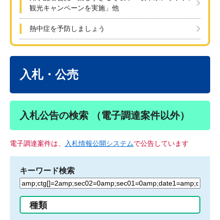
観光キャンペーンを実施」他
熱中症を予防しましょう
本
文
入札・公売
入札公告の検索 （電子調達案件以外）
電子調達案件は、
入札情報公開システム
で公告しています
キーワード検索
検
索
す
種類
る