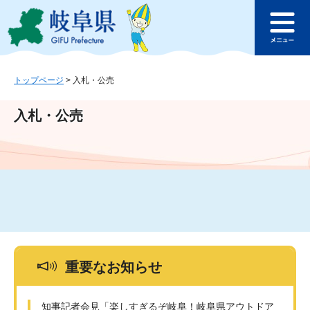
ペ
メ
このページの本文へ
ー
ニ
メ
ジ
ュ
ニ
の
ー
ュ
先
を
ー
頭
飛
トップページ
>
入札・公売
で
ば
す
し
入札・公売
。
て
本
文
へ
重要なお知らせ
知事記者会見「楽しすぎるぞ岐阜！岐阜県アウトドア