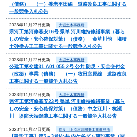
（債務） （一）養老平田線 道路改良工事に関する
一般競争入札公告
2023年11月27日更新
大垣土木事務所
県河工第河修暮安16号 県単 河川維持修繕事業（暮ら
しの安全・安心確保対策）（債務） 金草川他 堆積
土砂撤去工工事に関する一般競争入札公告
2023年11月27日更新
大垣土木事務所
公建工第交建31-A01-055-2号 公共 防災・安全交付金
（改築）事業（債務） （一）牧田室原線 道路改良
工事に関する一般競争入札公告
2023年11月27日更新
大垣土木事務所
県河工第河修暮安23号 県単 河川維持修繕事業（暮ら
しの安全・安心確保対策）（債務）中之江川・杭瀬
川 堤防天端舗装工事に関する一般競争入札公告
2023年11月27日更新
長良川上流河川開発工事事務所
【建設工事】第5－3号/公共 内ケ谷ダム建設事業（翌