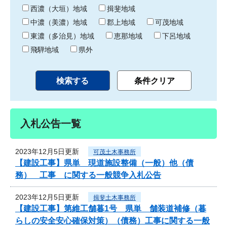
り
西濃（大垣）地域
揖斐地域
中濃（美濃）地域
郡上地域
可茂地域
東濃（多治見）地域
恵那地域
下呂地域
飛騨地域
県外
入札公告一覧
2023年12月5日更新
可茂土木事務所
【建設工事】県単 現道施設整備（一般）他（債
務） 工事 に関する一般競争入札公告
2023年12月5日更新
揖斐土木事務所
【建設工事】第維工舗暮1号 県単 舗装道補修（暮
らしの安全安心確保対策）（債務）工事に関する一般