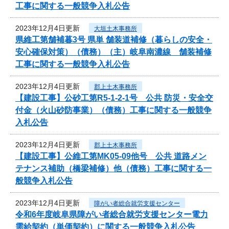
工事に関する一般競争入札公告
2023年12月4日更新
大垣土木事務所
県維工第舗補暮3号 県単 舗装道補修（暮らしの安全・
安心確保対策）（債務）（主）岐阜南濃線 舗装補修
工事に関する一般競争入札公告
2023年12月4日更新
郡上土木事務所
【建設工事】公砂工第R5-1-2-1号 公共 防災・安全交
付金（火山砂防事業）（債務）工事に関する一般競争
入札公告
2023年12月4日更新
郡上土木事務所
【建設工事】公維工第MK05-09他号 公共 道路メン
テナンス補助（橋梁補修）他（債務）工事に関する一
般競争入札公告
2023年12月4日更新
障がい者総合就労支援センター
令和6年度岐阜県障がい者総合就労支援センター電力
需給契約（単価契約）に関する一般競争入札公告