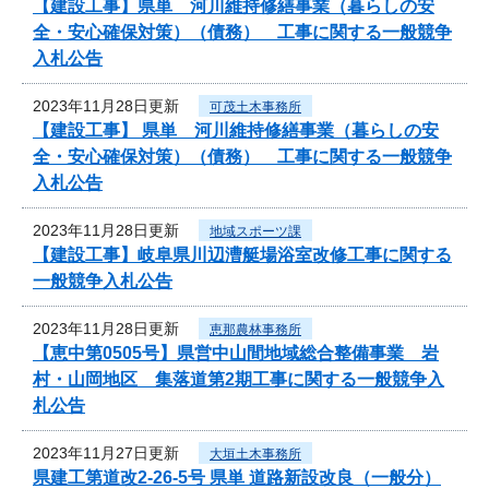
【建設工事】県単 河川維持修繕事業（暮らしの安
全・安心確保対策）（債務） 工事に関する一般競争
入札公告
2023年11月28日更新
可茂土木事務所
【建設工事】 県単 河川維持修繕事業（暮らしの安
全・安心確保対策）（債務） 工事に関する一般競争
入札公告
2023年11月28日更新
地域スポーツ課
【建設工事】岐阜県川辺漕艇場浴室改修工事に関する
一般競争入札公告
2023年11月28日更新
恵那農林事務所
【恵中第0505号】県営中山間地域総合整備事業 岩
村・山岡地区 集落道第2期工事に関する一般競争入
札公告
2023年11月27日更新
大垣土木事務所
県建工第道改2-26-5号 県単 道路新設改良（一般分）