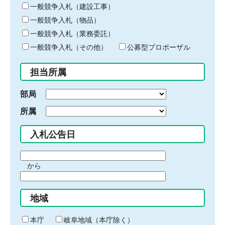
キ
一般競争入札（建設工事）
ー
一般競争入札（物品）
ワ
一般競争入札（業務委託）
ー
ド
一般競争入札（その他）
公募型プロポーザル
を
入
担当所属
力
部局
所属
入札公告日
期
から
間
期
の
間
始
地域
の
ま
終
り
わ
本庁
岐阜地域（本庁除く）