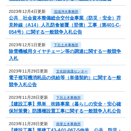
2023年12月4日更新
流域浄水事務所
公共 社会資本整備総合交付金事業（防災・安全）芥
見幹線（A14）人孔防食被覆（翌債）工事（第401-C-
054号）に関する一般競争入札公告
2023年12月1日更新
下呂土木事務所
除雪機械用タイヤチェーン等の調達に関する一般競争
入札
2023年11月29日更新
文化財保護センター
電子複写機消耗品の供給等（単価契約）に関する一般
競争入札公告
2023年11月28日更新
下呂土木事務所
【建設工事】県単 街路事業（暮らしの安全・安心確
保対策費）防護柵設置工事に関する一般競争入札公告
2023年11月28日更新
揖斐土木事務所
【建設工事】第建工43-A01-067-5他号 公共 防災・