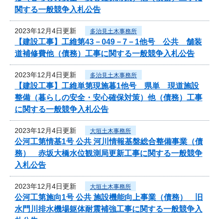
関する一般競争入札公告
2023年12月4日更新
多治見土木事務所
【建設工事】工維第43－049－7－1他号 公共 舗装
道補修費他（債務）工事に関する一般競争入札公告
2023年12月4日更新
多治見土木事務所
【建設工事】工維単第現施暮1他号 県単 現道施設
整備（暮らしの安全・安心確保対策）他（債務）工事
に関する一般競争入札公告
2023年12月4日更新
大垣土木事務所
公河工第情基1号 公共 河川情報基盤総合整備事業（債
務） 赤坂大橋水位観測局更新工事に関する一般競争
入札公告
2023年12月4日更新
大垣土木事務所
公河工第施向1号 公共 施設機能向上事業（債務） 旧
水門川排水機場躯体耐震補強工事に関する一般競争入