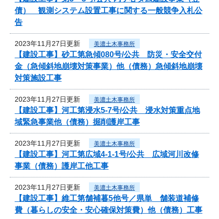
債） 観測システム設置工事に関する一般競争入札公
告
2023年11月27日更新
美濃土木事務所
【建設工事】砂工第急傾080号/公共 防災・安全交付
金（急傾斜地崩壊対策事業）他（債務）急傾斜地崩壊
対策施設工事
2023年11月27日更新
美濃土木事務所
【建設工事】河工第浸水5-7号/公共 浸水対策重点地
域緊急事業他（債務）掘削護岸工事
2023年11月27日更新
美濃土木事務所
【建設工事】河工第広域4-1-1号/公共 広域河川改修
事業（債務）護岸工他工事
2023年11月27日更新
美濃土木事務所
【建設工事】維工第舗補暮5他号／県単 舗装道補修
費（暮らしの安全・安心確保対策費）他（債務）工事