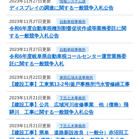
2023年11月27日更新
情報システム課
ディスプレイの調達に関する一般競争入札公告
2023年11月27日更新
自動車税事務所
令和6年度自動車税種別割督促状作成等業務委託に関
する一般競争入札公告
2023年11月27日更新
自動車税事務所
令和6年度岐阜県自動車税コールセンター運営業務委
託に関する一般競争入札
2023年11月22日更新
東部広域水道事務所
【建設工事】工東第13-2号/釜戸事務所汚水管修繕工事
2023年11月21日更新
下呂土木事務所
【建設工事】公共 広域河川改修事業 他（債務）飛
騨川 工事に関する一般競争入札公告
2023年11月21日更新
下呂土木事務所
【建設工事】県単 道路新設改良（一般分）赤沼田工