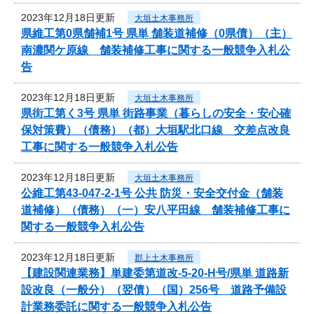
2023年12月18日更新
大垣土木事務所
県維工第0県舗補1号 県単 舗装道補修（0県債）（主）
南濃関ケ原線 舗装補修工事に関する一般競争入札公
告
2023年12月18日更新
大垣土木事務所
県街工第く3号 県単 街路事業（暮らしの安全・安心確
保対策費）（債務）（都）大垣駅北口線 交差点改良
工事に関する一般競争入札公告
2023年12月18日更新
大垣土木事務所
公維工第43-047-2-1号 公共 防災・安全交付金（舗装
道補修）（債務）（一）安八平田線 舗装補修工事に
関する一般競争入札公告
2023年12月18日更新
郡上土木事務所
【建設関連業務】単建委第道改-5-20-H号/県単 道路新
設改良（一般分）（翌債）（国）256号 道路予備設
計業務委託に関する一般競争入札公告