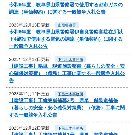
令和6年度 岐阜県山県警察署で使用する都市ガスの
調達（単価契約）に関する一般競争入札公告
2023年12月13日更新
山県警察署
令和6年度 岐阜県山県警察署伊自良警察官駐在所以
下4施設で使用する電気の調達（単価契約）に関する
一般競争入札公告
2023年12月12日更新
下呂土木事務所
【建設工事】県単 現道施設整備（暮らしの安全・安
心確保対策費）（債務）工事に関する一般競争入札公
告
2023年12月12日更新
下呂土木事務所
【建設工事】工維第舗補暮2号 県単 舗装道補修
（暮らしの安全・安心確保対策費）（債務）工事に関
する一般競争入札公告
2023年12月12日更新
下呂土木事務所
【建設工事】工維第舗補暮1号 県単 舗装道補修