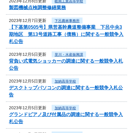
2023年12月8日更新
岐南工業高等学校
製図機械点検調整修繕業務
2023年12月7日更新
下呂農林事務所
【下基第0505号】県営基幹農道整備事業 下呂中央3
期地区 第13号道路工事（債務）に関する一般競争入
札公告
2023年12月5日更新
里川・水産振興課
背負い式電気ショッカーの調達に関する一般競争入札
公告
2023年12月5日更新
加納高等学校
デスクトップパソコンの調達に関する一般競争入札公
告
2023年12月5日更新
加納高等学校
グランドピアノ及び付属品の調達に関する一般競争入
札公告