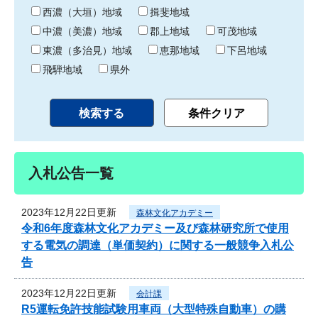
り
西濃（大垣）地域
揖斐地域
中濃（美濃）地域
郡上地域
可茂地域
東濃（多治見）地域
恵那地域
下呂地域
飛騨地域
県外
入札公告一覧
2023年12月22日更新
森林文化アカデミー
令和6年度森林文化アカデミー及び森林研究所で使用
する電気の調達（単価契約）に関する一般競争入札公
告
2023年12月22日更新
会計課
R5運転免許技能試験用車両（大型特殊自動車）の購