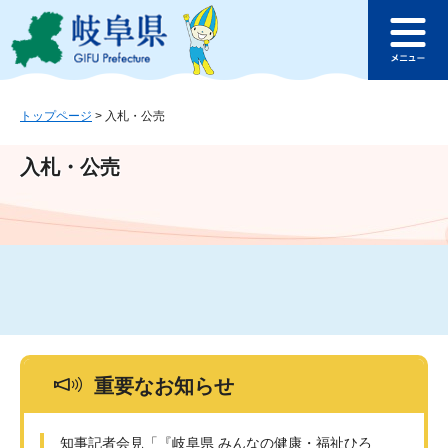
ペ
メ
このページの本文へ
ー
ニ
メ
ジ
ュ
ニ
の
ー
ュ
先
を
ー
頭
飛
トップページ
>
入札・公売
で
ば
す
し
入札・公売
。
て
本
文
へ
重要なお知らせ
知事記者会見「『岐阜県 みんなの健康・福祉ひろ