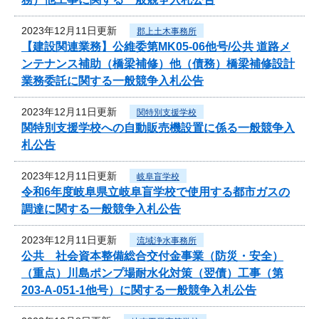
2023年12月11日更新
郡上土木事務所
【建設関連業務】公維委第MK05-06他号/公共 道路メ
ンテナンス補助（橋梁補修）他（債務）橋梁補修設計
業務委託に関する一般競争入札公告
2023年12月11日更新
関特別支援学校
関特別支援学校への自動販売機設置に係る一般競争入
札公告
2023年12月11日更新
岐阜盲学校
令和6年度岐阜県立岐阜盲学校で使用する都市ガスの
調達に関する一般競争入札公告
2023年12月11日更新
流域浄水事務所
公共 社会資本整備総合交付金事業（防災・安全）
（重点）川島ポンプ場耐水化対策（翌債）工事（第
203-A-051-1他号）に関する一般競争入札公告