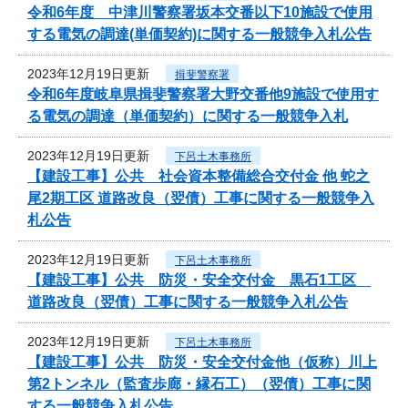
令和6年度 中津川警察署坂本交番以下10施設で使用
する電気の調達(単価契約)に関する一般競争入札公告
2023年12月19日更新
揖斐警察署
令和6年度岐阜県揖斐警察署大野交番他9施設で使用す
る電気の調達（単価契約）に関する一般競争入札
2023年12月19日更新
下呂土木事務所
【建設工事】公共 社会資本整備総合交付金 他 蛇之
尾2期工区 道路改良（翌債）工事に関する一般競争入
札公告
2023年12月19日更新
下呂土木事務所
【建設工事】公共 防災・安全交付金 黒石1工区
道路改良（翌債）工事に関する一般競争入札公告
2023年12月19日更新
下呂土木事務所
【建設工事】公共 防災・安全交付金他（仮称）川上
第2トンネル（監査歩廊・縁石工）（翌債）工事に関
する一般競争入札公告