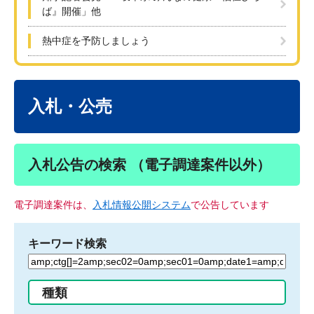
ば』開催」他
熱中症を予防しましょう
本
文
入札・公売
入札公告の検索 （電子調達案件以外）
電子調達案件は、
入札情報公開システム
で公告しています
キーワード検索
検
索
す
種類
る