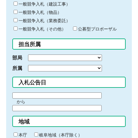
キ
一般競争入札（建設工事）
ー
一般競争入札（物品）
ワ
一般競争入札（業務委託）
ー
ド
一般競争入札（その他）
公募型プロポーザル
を
入
担当所属
力
部局
所属
入札公告日
期
から
間
期
の
間
始
地域
の
ま
終
り
わ
本庁
岐阜地域（本庁除く）