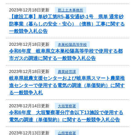
2023年12月18日更新
郡上土木事務所
【建設工事】単砂工第R5-暮安通砂-1号 県単 通常砂
防事業（暮らしの安全・安心）（債務）工事に関する
一般競争入札公告
2023年12月18日更新
本巣松陽高等学校
令和6年度 岐阜県立本巣松陽高等学校で使用する都
市ガスの調達に関する一般競争入札公告
2023年12月18日更新
農業経営課
岐阜県就農支援センターおよび岐阜県スマート農業推
進センターで使用する電気の調達（単価契約）に関す
る一般競争入札
2023年12月14日更新
大垣警察署
令和6年度 大垣警察署分庁舎以下13施設で使用する
電気の調達（単価契約）に関する一般競争入札公告
2023年12月13日更新
山県警察署