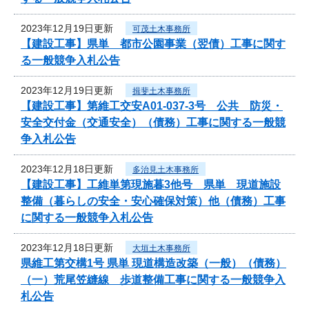
2023年12月19日更新
可茂土木事務所
【建設工事】県単 都市公園事業（翌債）工事に関す
る一般競争入札公告
2023年12月19日更新
揖斐土木事務所
【建設工事】第維工交安A01-037-3号 公共 防災・
安全交付金（交通安全）（債務）工事に関する一般競
争入札公告
2023年12月18日更新
多治見土木事務所
【建設工事】工維単第現施暮3他号 県単 現道施設
整備（暮らしの安全・安心確保対策）他（債務）工事
に関する一般競争入札公告
2023年12月18日更新
大垣土木事務所
県維工第交構1号 県単 現道構造改築（一般）（債務）
（一）荒尾笠縫線 歩道整備工事に関する一般競争入
札公告