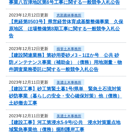
事業八百津地区第6号工事に関する一般競争入札公告
2023年12月12日更新
恵那農林事務所
【恵経第0503号】県営経営体育成基盤整備事業 久保
原地区 ほ場整備第8期工事に関する一般競争入札公
告
2023年12月12日更新
揖斐土木事務所
【建設関連業務】第砂用委砂メ3－1ほか号 公共 砂
防メンテナンス事業（補助金）（債務）用地測量・物
件調査業務委託に関する一般競争入札公告
2023年12月11日更新
美濃土木事務所
【建設工事】砂工第緊土暮1号/県単 緊急土石流対策
砂防事業（暮らしの安全・安心確保対策）他（債務）
土砂撤去工事
2023年12月11日更新
美濃土木事務所
【建設工事】河工第浸水5-9号/公共 浸水対策重点地
域緊急事業他（債務）掘削護岸工事