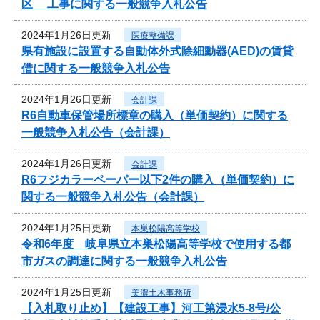
区 工事に関する一般競争入札公告
2024年1月26日更新
医療整備課
県有施設に設置する自動体外式除細動器(AED)の賃貸
借に関する一般競争入札公告
2024年1月26日更新
会計課
R6自動車保管場所標章の購入（単価契約）に関する
一般競争入札公告（会計課）
2024年1月26日更新
会計課
R6フジカラーペーパー以下2件の購入（単価契約）に
関する一般競争入札公告（会計課）
2024年1月25日更新
本巣松陽高等学校
令和6年度 岐阜県立本巣松陽高等学校で使用する都
市ガスの調達に関する一般競争入札公告
2024年1月25日更新
美濃土木事務所
【入札取り止め】【建設工事】河工第浸水5-8号/公