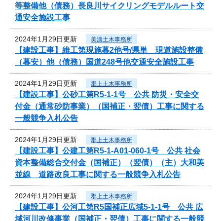
等整備他（債務）長良川サイクリングモデルルート交
通安全施設工事
2024年1月29日更新
美濃土木事務所
【建設工事】維工第現施暮2他号/県単 現道施設整備
（暮安）他（債務）国道248号他交通安全施設工事
2024年1月29日更新
郡上土木事務所
【建設工事】公砂工第R5-1-1号 公共 防災・安全交
付金（通常砂防事業）（国補正・翌債）工事に関する
一般競争入札公告
2024年1月29日更新
郡上土木事務所
【建設工事】公建工第R5-1-A01-060-1号 公共 社会
資本整備総合交付金（国補正）（翌債）（主）大和美
並線 道路改良工事に関する一般競争入札公告
2024年1月29日更新
郡上土木事務所
【建設工事】公河工第R5国補正広域5-1-1号 公共 広
域河川改修事業（国補正・翌債）工事に関する一般競