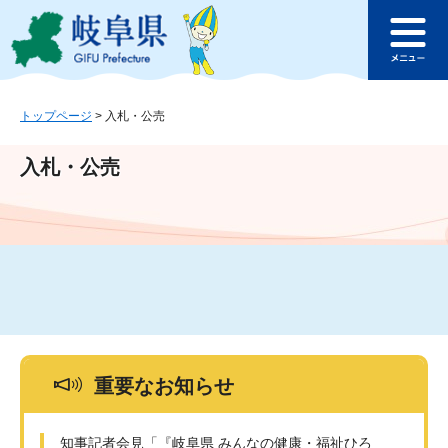
ペ
メ
このページの本文へ
ー
ニ
メ
ジ
ュ
ニ
の
ー
ュ
先
を
ー
頭
飛
トップページ
>
入札・公売
で
ば
す
し
入札・公売
。
て
本
文
へ
重要なお知らせ
知事記者会見「『岐阜県 みんなの健康・福祉ひろ