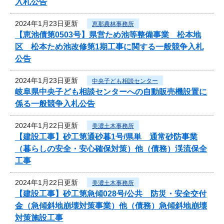
入札公告
2024年1月23日更新
恵那農林事務所
【恵池債第0503号】県営ため池等整備事業 松本地
区 松本ため池改修第1期工事に関する一般競争入札
公告
2024年1月23日更新
中央子ども相談センター
岐阜県中央子ども相談センターへの自動販売機設置に
係る一般競争入札公告
2024年1月22日更新
美濃土木事務所
【建設工事】砂工第通砂暮1号/県単 通常砂防事業
（暮らしの安全・安心確保対策）他（債務）渓流保全
工事
2024年1月22日更新
美濃土木事務所
【建設工事】砂工第急傾028号/公共 防災・安全交付
金（急傾斜地崩壊対策事業）他（債務）急傾斜地崩壊
対策施設工事