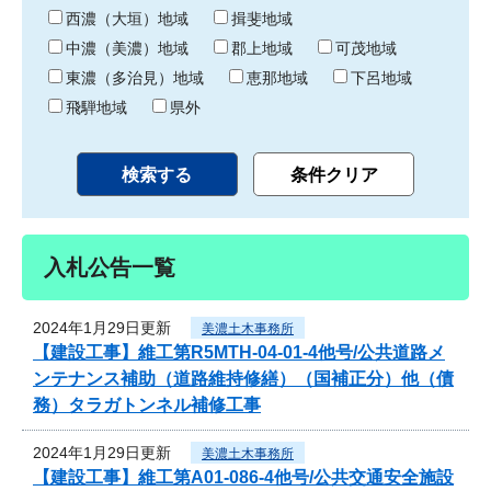
り
西濃（大垣）地域
揖斐地域
中濃（美濃）地域
郡上地域
可茂地域
東濃（多治見）地域
恵那地域
下呂地域
飛騨地域
県外
入札公告一覧
2024年1月29日更新
美濃土木事務所
【建設工事】維工第R5MTH-04-01-4他号/公共道路メ
ンテナンス補助（道路維持修繕）（国補正分）他（債
務）タラガトンネル補修工事
2024年1月29日更新
美濃土木事務所
【建設工事】維工第A01-086-4他号/公共交通安全施設