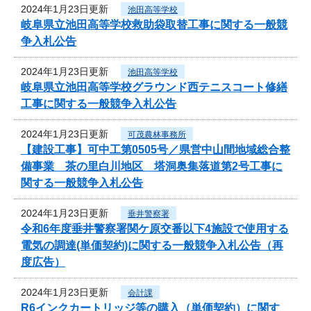
2024年1月23日更新
池田高等学校
岐阜県立池田高等学校救助袋取替工事に関する一般競
争入札公告
2024年1月23日更新
池田高等学校
岐阜県立池田高等学校グラウンド西テニスコート修繕
工事に関する一般競争入札公告
2024年1月23日更新
可茂農林事務所
【建設工事】可中工第0505号／県営中山間地域総合整
備事業 茶の里白川地区 塔洞奥集落道第2号工事に
関する一般競争入札公告
2024年1月23日更新
垂井警察署
令和6年度垂井警察署関ケ原交番以下4施設で使用する
電気の調達(単価契約)に関する一般競争入札公告（再
度広告）
2024年1月23日更新
会計課
R6インクカートリッジ等の購入（単価契約）に関す