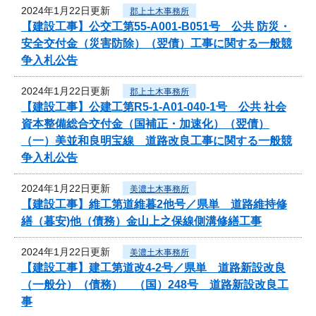
2024年1月22日更新
郡上土木事務所
【建設工事】公交工第55-A001-B051号 公共 防災・
安全交付金（災害防除）（翌債）工事に関する一般競
争入札公告
2024年1月22日更新
郡上土木事務所
【建設工事】公建工第R5-1-A01-040-1号 公共 社会
資本整備総合交付金（国補正・加速化）（翌債）
（一）美並和良明宝線 道路改良工事に関する一般競
争入札公告
2024年1月22日更新
美濃土木事務所
【建設工事】維工第道維暮2他号／県単 道路維持修
繕（暮安)他（債務）金山上之保線側溝修繕工事
2024年1月22日更新
美濃土木事務所
【建設工事】建工第道改4-2号／県単 道路新設改良
（一般分）（債務） （国）248号 道路新設改良工
事