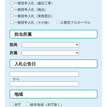
キ
一般競争入札（建設工事）
ー
一般競争入札（物品）
ワ
一般競争入札（業務委託）
ー
ド
一般競争入札（その他）
公募型プロポーザル
を
入
担当所属
力
部局
所属
入札公告日
期
から
間
期
の
間
始
地域
の
ま
終
り
わ
本庁
岐阜地域（本庁除く）