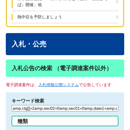
ば』開催」他
熱中症を予防しましょう
本
文
入札・公売
入札公告の検索 （電子調達案件以外）
電子調達案件は、
入札情報公開システム
で公告しています
キーワード検索
検
索
す
種類
る