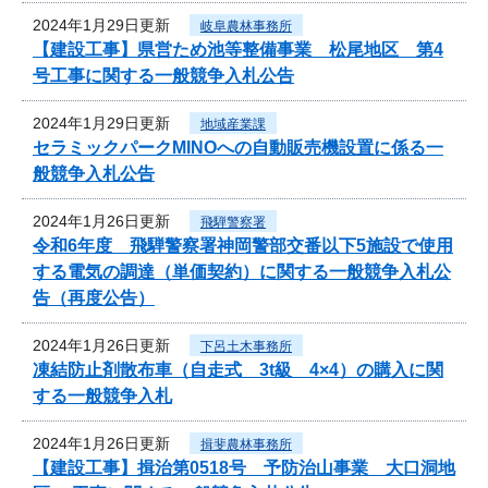
2024年1月29日更新
岐阜農林事務所
【建設工事】県営ため池等整備事業 松尾地区 第4
号工事に関する一般競争入札公告
2024年1月29日更新
地域産業課
セラミックパークMINOへの自動販売機設置に係る一
般競争入札公告
2024年1月26日更新
飛騨警察署
令和6年度 飛騨警察署神岡警部交番以下5施設で使用
する電気の調達（単価契約）に関する一般競争入札公
告（再度公告）
2024年1月26日更新
下呂土木事務所
凍結防止剤散布車（自走式 3t級 4×4）の購入に関
する一般競争入札
2024年1月26日更新
揖斐農林事務所
【建設工事】揖治第0518号 予防治山事業 大口洞地