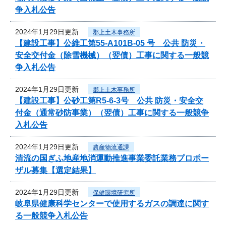
争入札公告
2024年1月29日更新
郡上土木事務所
【建設工事】公維工第55-A101B-05 号 公共 防災・
安全交付金（除雪機械）（翌債）工事に関する一般競
争入札公告
2024年1月29日更新
郡上土木事務所
【建設工事】公砂工第R5-6-3号 公共 防災・安全交
付金（通常砂防事業）（翌債）工事に関する一般競争
入札公告
2024年1月29日更新
農産物流通課
清流の国ぎふ地産地消運動推進事業委託業務プロポー
ザル募集【選定結果】
2024年1月29日更新
保健環境研究所
岐阜県健康科学センターで使用するガスの調達に関す
る一般競争入札公告