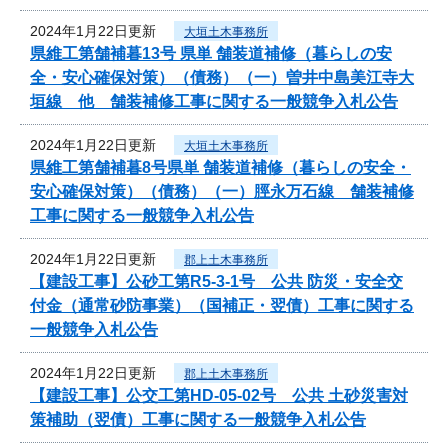
2024年1月22日更新
大垣土木事務所
県維工第舗補暮13号 県単 舗装道補修（暮らしの安
全・安心確保対策）（債務）（一）曽井中島美江寺大
垣線 他 舗装補修工事に関する一般競争入札公告
2024年1月22日更新
大垣土木事務所
県維工第舗補暮8号県単 舗装道補修（暮らしの安全・
安心確保対策）（債務）（一）脛永万石線 舗装補修
工事に関する一般競争入札公告
2024年1月22日更新
郡上土木事務所
【建設工事】公砂工第R5-3-1号 公共 防災・安全交
付金（通常砂防事業）（国補正・翌債）工事に関する
一般競争入札公告
2024年1月22日更新
郡上土木事務所
【建設工事】公交工第HD-05-02号 公共 土砂災害対
策補助（翌債）工事に関する一般競争入札公告