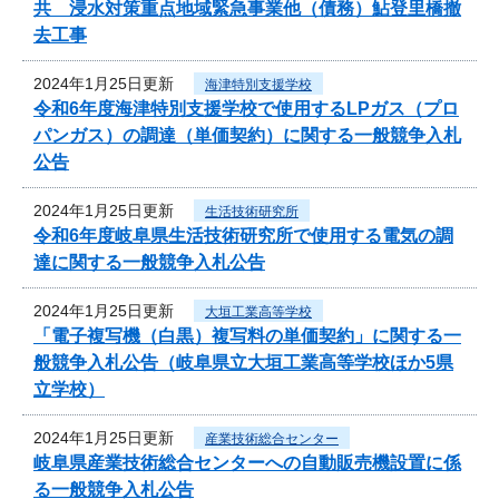
共 浸水対策重点地域緊急事業他（債務）鮎登里橋撤
去工事
2024年1月25日更新
海津特別支援学校
令和6年度海津特別支援学校で使用するLPガス（プロ
パンガス）の調達（単価契約）に関する一般競争入札
公告
2024年1月25日更新
生活技術研究所
令和6年度岐阜県生活技術研究所で使用する電気の調
達に関する一般競争入札公告
2024年1月25日更新
大垣工業高等学校
「電子複写機（白黒）複写料の単価契約」に関する一
般競争入札公告（岐阜県立大垣工業高等学校ほか5県
立学校）
2024年1月25日更新
産業技術総合センター
岐阜県産業技術総合センターへの自動販売機設置に係
る一般競争入札公告