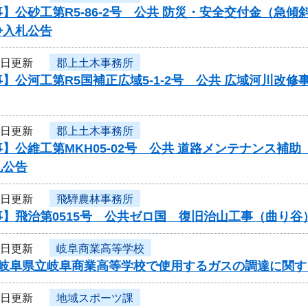
】公砂工第R5-86-2号 公共 防災・安全交付金（急
争入札公告
5日更新
郡上土木事務所
】公河工第R5国補正広域5-1-2号 公共 広域河川改
5日更新
郡上土木事務所
】公維工第MKH05-02号 公共 道路メンテナンス
札公告
5日更新
飛騨農林事務所
事】飛治第0515号 公共ゼロ国 復旧治山工事（曲り
5日更新
岐阜商業高等学校
度岐阜県立岐阜商業高等学校で使用するガスの調達に関す
5日更新
地域スポーツ課