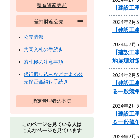
県有資産売却
【建設工事
差押財産公売
2024年2月
【建設工
公売情報
2024年2月
共同入札の手続き
【建設工
地崩壊対
落札後の注意事項
銀行振り込みなどによる公
2024年2月
売保証金納付手続き
【建設工事
る一般競
指定管理者の募集
2024年2月
【建設工事
る一般競
このページを見ている人は
こんなページも見ています
2024年2月