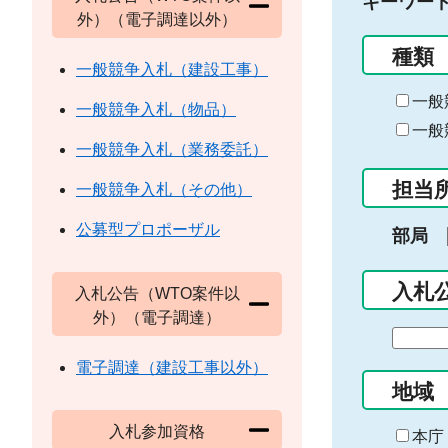
キーワー
外）（電子調達以外）
種類
一般競争入札（建設工事）
一般
一般競争入札（物品）
一般
一般競争入札（業務委託）
担当
一般競争入札（その他）
公募型プロポーザル
部局
入札
入札公告（WTO案件以
外）（電子調達）
期
間
電子調達（建設工事以外）
の
地域
始
入札参加資格
ま
本庁