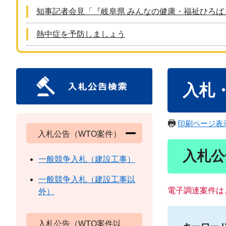
知事記者会見「『岐阜県 みんなの健康・福祉ひろば
熱中症を予防しましょう
本
入札
文
印刷ページ表
入札公告（WTO案件）
入札公
一般競争入札（建設工事）
一般競争入札（建設工事以
電子調達案件は
外）
入札公告（WTO案件以