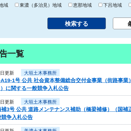
り
地域
東濃（多治見）地域
恵那地域
下呂地域
告一覧
5日更新
大垣土木事務所
-A19-1号 公共 社会資本整備総合交付金事業（街路
1）に関する一般競争入札公告
5日更新
大垣土木事務所
橋補3号 公共 道路メンテナンス補助（橋梁補修）（国
般競争入札公告
5日更新
美濃土木事務所