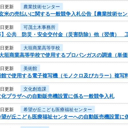
2日更新
農業技術センター
産玄米の売払いに関する一般競争入札公告【農業技術セン
2日更新
可茂土木事務所
事】公共 防災・安全交付金（災害防除）他（翌債） 
1日更新
大垣商業高等学校
度大垣商業高等学校で使用するプロパンガスの調達（単
1日更新
美術館
術館で使用する電子複写機（モノクロ及びカラー）複写
1日更新
文化創造課
文化プラザへの自動販売機設置に係る一般競争入札
1日更新
希望が丘こども医療福祉センター
希望が丘こども医療福祉センターへの自動販売機設置に