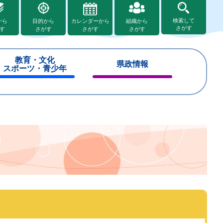
検索して
から
目的から
カレンダーから
組織から
さがす
す
さがす
さがす
さがす
教育・文化
県政情報
スポーツ・青少年
閉
閉
じ
じ
る
る