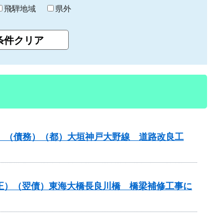
飛騨地域
県外
事業）（債務）（都）大垣神戸大野線 道路改良工
補正）（翌債）東海大橋長良川橋 橋梁補修工事に