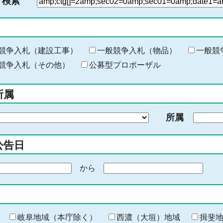
ド検索
検
索
す
る
キ
競争入札（建設工事）
一般競争入札（物品）
一般競
ー
競争入札（その他）
公募型プロポーザル
ワ
ー
所属
ド
を
所属
入
力
公告日
から
期
間
の
終
わ
岐阜地域（本庁除く）
西濃（大垣）地域
揖斐