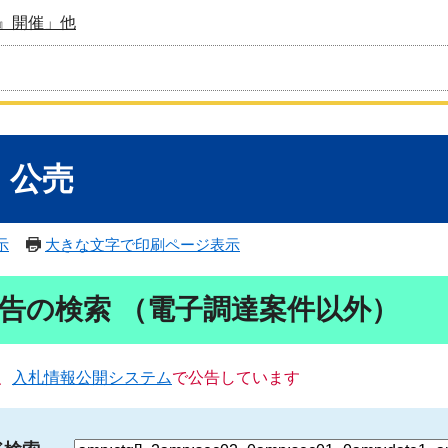
』開催」他
・公売
示
大きな文字で印刷ページ表示
告の検索 （電子調達案件以外）
、
入札情報公開システム
で公告しています