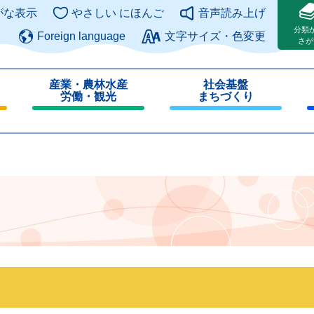
このページの本文へ
がな表示
やさしい にほんご
音声読み上げ
分類
Foreign language
文字サイズ・色変更
さが
産業・農林水産
社会基盤
労働・観光
まちづくり
閉
閉
じ
じ
る
る