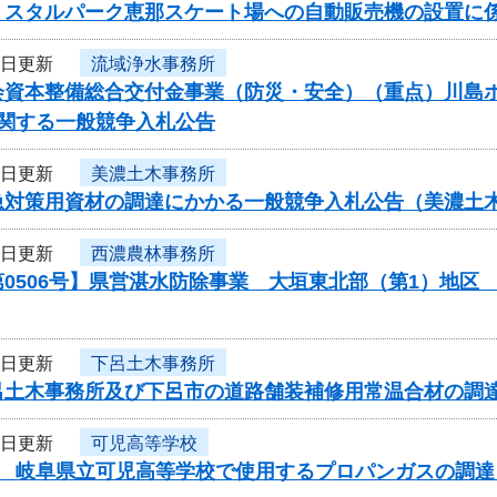
リスタルパーク恵那スケート場への自動販売機の設置に
5日更新
流域浄水事務所
資本整備総合交付金事業（防災・安全）（重点）川島ポンプ
に関する一般競争入札公告
2日更新
美濃土木事務所
急対策用資材の調達にかかる一般競争入札公告（美濃土
2日更新
西濃農林事務所
第0506号】県営湛水防除事業 大垣東北部（第1）地
2日更新
下呂土木事務所
呂土木事務所及び下呂市の道路舗装補修用常温合材の調
2日更新
可児高等学校
度 岐阜県立可児高等学校で使用するプロパンガスの調