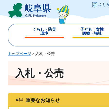
ペ
メ
ふり
ー
ニ
ジ
ュ
の
ー
先
を
くらし・防災
子ども・女性
頭
飛
環境
医療・福祉
で
ば
閉
閉
す
し
じ
じ
。
て
る
る
トップページ
>
入札・公売
本
文
へ
入札・公売
重要なお知らせ