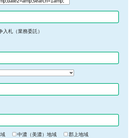
争入札（業務委託）
地域
中濃（美濃）地域
郡上地域