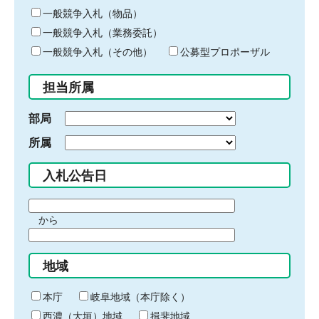
ー
一般競争入札（物品）
ワ
一般競争入札（業務委託）
ー
ド
一般競争入札（その他）
公募型プロポーザル
を
入
担当所属
力
部局
所属
入札公告日
期
から
間
期
の
間
始
地域
の
ま
終
り
わ
本庁
岐阜地域（本庁除く）
り
西濃（大垣）地域
揖斐地域