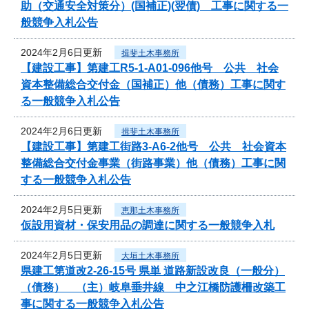
助（交通安全対策分）(国補正)(翌債) 工事に関する一
般競争入札公告
2024年2月6日更新
揖斐土木事務所
【建設工事】第建工R5-1-A01-096他号 公共 社会
資本整備総合交付金（国補正）他（債務）工事に関す
る一般競争入札公告
2024年2月6日更新
揖斐土木事務所
【建設工事】第建工街路3-A6-2他号 公共 社会資本
整備総合交付金事業（街路事業）他（債務）工事に関
する一般競争入札公告
2024年2月5日更新
恵那土木事務所
仮設用資材・保安用品の調達に関する一般競争入札
2024年2月5日更新
大垣土木事務所
県建工第道改2-26-15号 県単 道路新設改良（一般分）
（債務） （主）岐阜垂井線 中之江橋防護柵改築工
事に関する一般競争入札公告