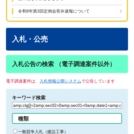
令和8年第3回定例会答弁速報について
本
文
入札・公売
入札公告の検索 （電子調達案件以外）
電子調達案件は、
入札情報公開システム
で公告しています
キーワード検索
検
索
す
種類
る
キ
一般競争入札（建設工事）