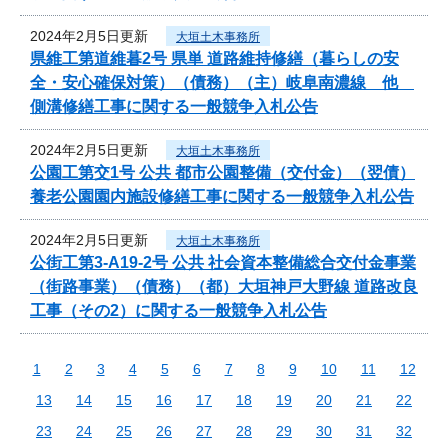
2024年2月5日更新
大垣土木事務所
県維工第道維暮2号 県単 道路維持修繕（暮らしの安
全・安心確保対策）（債務）（主）岐阜南濃線 他
側溝修繕工事に関する一般競争入札公告
2024年2月5日更新
大垣土木事務所
公園工第交1号 公共 都市公園整備（交付金）（翌債）
養老公園園内施設修繕工事に関する一般競争入札公告
2024年2月5日更新
大垣土木事務所
公街工第3-A19-2号 公共 社会資本整備総合交付金事業
（街路事業）（債務）（都）大垣神戸大野線 道路改良
工事（その2）に関する一般競争入札公告
1
2
3
4
5
6
7
8
9
10
11
12
13
14
15
16
17
18
19
20
21
22
23
24
25
26
27
28
29
30
31
32