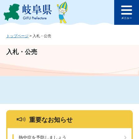
ペ
メ
このページの本文へ
ー
ニ
メ
ジ
ュ
ニ
の
ー
ュ
先
を
ー
頭
飛
トップページ
>
入札・公売
で
ば
す
し
入札・公売
。
て
本
文
へ
重要なお知らせ
熱中症を予防しましょう