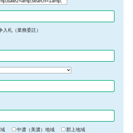
争入札（業務委託）
地域
中濃（美濃）地域
郡上地域