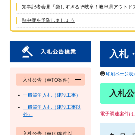
知事記者会見「楽しすぎるぞ岐阜！岐阜県アウトド
熱中症を予防しましょう
本
入札
文
印刷ページ表
入札公告（WTO案件）
入札公
一般競争入札（建設工事）
一般競争入札（建設工事以
電子調達案件は
外）
入札公告（WTO案件以