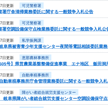
27日更新
可児警察署
警察署庁舎清掃業務委託に関する一般競争入札公告
27日更新
可児警察署
警察署空調設備保守点検業務委託に関する一般競争入札公
27日更新
私学振興課
度岐阜県被害青少年支援センター夜間等電話相談委託業
27日更新
恵那農林事務所
505号】県営農業基盤整備促進事業 エナ地区 飯田洞
27日更新
自動車税事務所
度自動車税事務所庁舎管理業務委託に関する一般競争入札
27日更新
障がい者総合就労支援センター
度 岐阜県障がい者総合就労支援センター空調設備保守