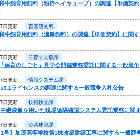
度和牛飼育用飼料（粉砕ヘイキューブ）の調達【単価契
）
27日更新
畜産研究所
度和牛飼育用飼料（濃厚飼料）の調達【単価契約】に関
27日更新
子育て支援課
度「保育のしごと」見学会開催業務委託に関する一般競争
27日更新
情報システム課
orks9.1ライセンスの調達に関する一般競争入札公告
27日更新
技術検査課
度 中継映像を用いた現場遠隔確認システム委託業務に関
27日更新
公共建築課
-1号】加茂高等学校第1棟改築建築工事に関する一般競