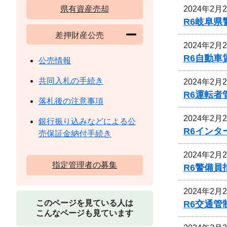
2024年2月
県有資産売却
R6岐阜
差押財産公売
2024年2月
R6自動
公売情報
共同入札の手続き
2024年2月
R6運転
落札後の注意事項
2024年2月
銀行振り込みなどによる公
R6イン
売保証金納付手続き
2024年2月
指定管理者の募集
R6警備
2024年2月
このページを見ている人は
R6交通
こんなページも見ています