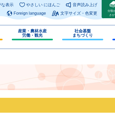
このページの本文へ
がな表示
やさしい にほんご
音声読み上げ
分類
Foreign language
文字サイズ・色変更
さが
産業・農林水産
社会基盤
労働・観光
まちづくり
閉
閉
じ
じ
る
る