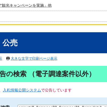
ア観光キャンペーンを実施」他
・公売
示
大きな文字で印刷ページ表示
告の検索 （電子調達案件以外）
、
入札情報公開システム
で公告しています