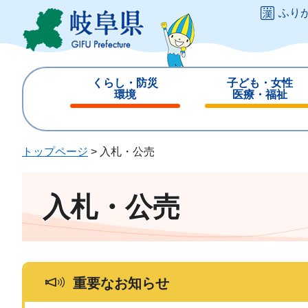
ペ
メ
ふり
ー
ニ
ジ
ュ
の
ー
先
を
くらし・防災
子ども・女性
頭
飛
環境
医療・福祉
で
ば
閉
閉
す
し
じ
じ
。
て
る
る
トップページ
>
入札・公売
本
文
へ
入札・公売
重要なお知らせ