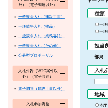
キーワー
外）（電子調達以外）
種類
一般競争入札（建設工事）
一般
一般競争入札（物品）
一般
一般競争入札（業務委託）
担当
一般競争入札（その他）
公募型プロポーザル
部局
入札
入札公告（WTO案件以
外）（電子調達）
期
間
電子調達（建設工事以外）
の
地域
始
入札参加資格
ま
本庁