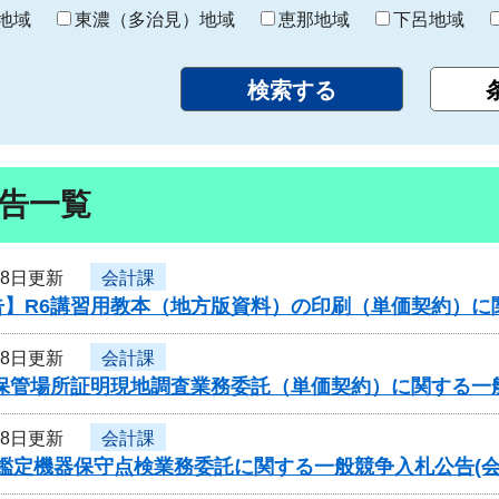
り
地域
東濃（多治見）地域
恵那地域
下呂地域
告一覧
28日更新
会計課
告】R6講習用教本（地方版資料）の印刷（単価契約）に
28日更新
会計課
車保管場所証明現地調査業務委託（単価契約）に関する一
28日更新
会計課
型鑑定機器保守点検業務委託に関する一般競争入札公告(会