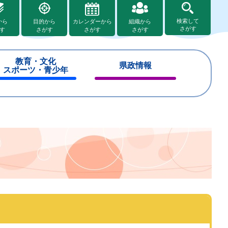
検索して
から
目的から
カレンダーから
組織から
さがす
す
さがす
さがす
さがす
教育・文化
県政情報
スポーツ・青少年
閉
閉
じ
じ
る
る