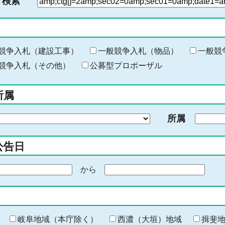
ド検索
検
索
す
る
キ
競争入札（建設工事）
一般競争入札（物品）
一般競
ー
競争入札（その他）
公募型プロポーザル
ワ
ー
所属
ド
を
所属
入
力
公告日
から
期
間
の
終
わ
岐阜地域（本庁除く）
西濃（大垣）地域
揖斐