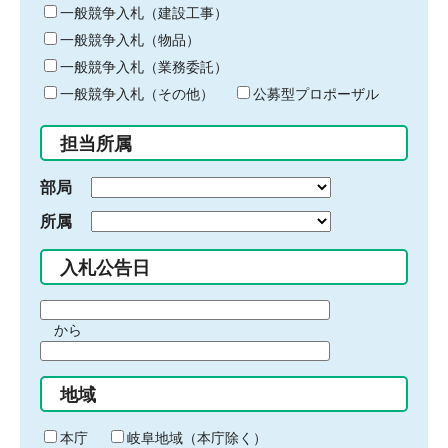
キ
一般競争入札（建設工事）
ー
一般競争入札（物品）
ワ
一般競争入札（業務委託）
ー
ド
一般競争入札（その他）
公募型プロポーザル
を
入
担当所属
力
部局
所属
入札公告日
期
から
間
期
の
間
始
地域
の
ま
終
り
わ
本庁
岐阜地域（本庁除く）