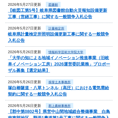
2026年5月27日更新
図書館
【岐図工第5号】岐阜県図書館自動火災報知設備更新
工事（営繕工事）に関する一般競争入札公告
2026年5月27日更新
計量検定所
岐阜県計量検定所照明設備更新工事に関する一般競争
入札公告
2026年5月26日更新
情報科学芸術大学院大学
「大学の知による地域イノベーション推進事業（旧岐
阜イノベーション工房）2026運営委託業務」プロポー
ザル募集【選定結果】
2026年5月26日更新
揖斐土木事務所
塚白椿隧道・八草トンネル（高圧）における電気需給
契約に関する一般競争入札公告
2026年5月26日更新
郡上農林事務所
【郡中第0802号】県営中山間地域総合整備事業 白鳥
南東部地区 野添1農道第1号工事に関する一般競争入