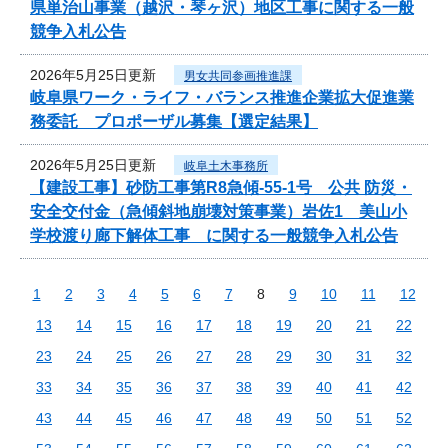
県単治山事業（越沢・琴ヶ沢）地区工事に関する一般
競争入札公告
2026年5月25日更新
男女共同参画推進課
岐阜県ワーク・ライフ・バランス推進企業拡大促進業
務委託 プロポーザル募集【選定結果】
2026年5月25日更新
岐阜土木事務所
【建設工事】砂防工事第R8急傾-55-1号 公共 防災・
安全交付金（急傾斜地崩壊対策事業）岩佐1 美山小
学校渡り廊下解体工事 に関する一般競争入札公告
1
2
3
4
5
6
7
8
9
10
11
12
13
14
15
16
17
18
19
20
21
22
23
24
25
26
27
28
29
30
31
32
33
34
35
36
37
38
39
40
41
42
43
44
45
46
47
48
49
50
51
52