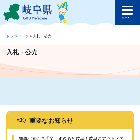
ペ
メ
このページの本文へ
ー
ニ
メ
ジ
ュ
ニ
の
ー
ュ
先
を
ー
頭
飛
トップページ
>
入札・公売
で
ば
す
し
入札・公売
。
て
本
文
へ
重要なお知らせ
知事記者会見「楽しすぎるぞ岐阜！岐阜県アウトドア