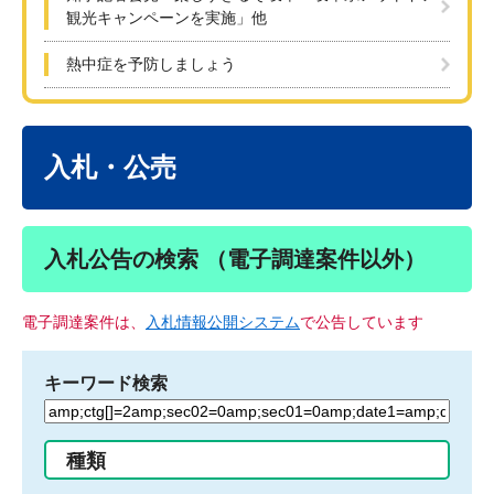
観光キャンペーンを実施」他
熱中症を予防しましょう
本
文
入札・公売
入札公告の検索 （電子調達案件以外）
電子調達案件は、
入札情報公開システム
で公告しています
キーワード検索
検
索
す
種類
る