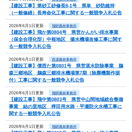
【建設工事】第砂工砂修長8-1号 県単 砂防維持
（一般修繕）長寿命化工事に関する一般競争入札公告
2026年6月1日更新
飛騨農林事務所
【建設工事】飛か第0804号 県営かんがい排水事業
（保全合理化型）中根地区 揚水機場改修工事に関す
る一般競争入札公告
2026年6月1日更新
西濃農林事務所
【建設工事】債西た第0801号 県営湛水防除事業 鵜
森三郷地区 鵜森三郷排水機場第7期（除塵機製作据
付）工事に関する一般競争入札公告
2026年6月1日更新
飛騨農林事務所
【建設工事】飛中第0803号 県営中山間地域総合整備
事業 結の里地区 稗田用水路・平瀬防火水槽工事に
関する一般競争入札公告
2026年6月1日更新
飛騨農林事務所