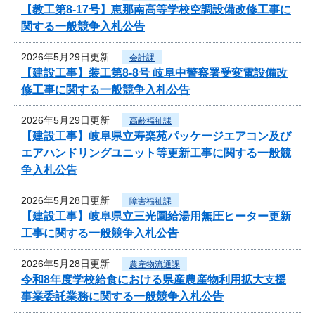
【教工第8-17号】恵那南高等学校空調設備改修工事に
関する一般競争入札公告
2026年5月29日更新
会計課
【建設工事】装工第8-8号 岐阜中警察署受変電設備改
修工事に関する一般競争入札公告
2026年5月29日更新
高齢福祉課
【建設工事】岐阜県立寿楽苑パッケージエアコン及び
エアハンドリングユニット等更新工事に関する一般競
争入札公告
2026年5月28日更新
障害福祉課
【建設工事】岐阜県立三光園給湯用無圧ヒーター更新
工事に関する一般競争入札公告
2026年5月28日更新
農産物流通課
令和8年度学校給食における県産農産物利用拡大支援
事業委託業務に関する一般競争入札公告