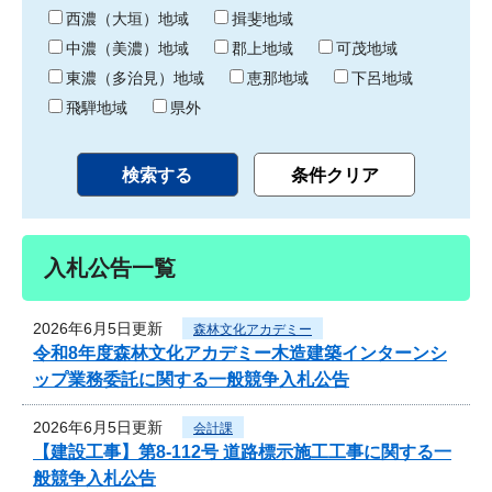
り
西濃（大垣）地域
揖斐地域
中濃（美濃）地域
郡上地域
可茂地域
東濃（多治見）地域
恵那地域
下呂地域
飛騨地域
県外
入札公告一覧
2026年6月5日更新
森林文化アカデミー
令和8年度森林文化アカデミー木造建築インターンシ
ップ業務委託に関する一般競争入札公告
2026年6月5日更新
会計課
【建設工事】第8-112号 道路標示施工工事に関する一
般競争入札公告