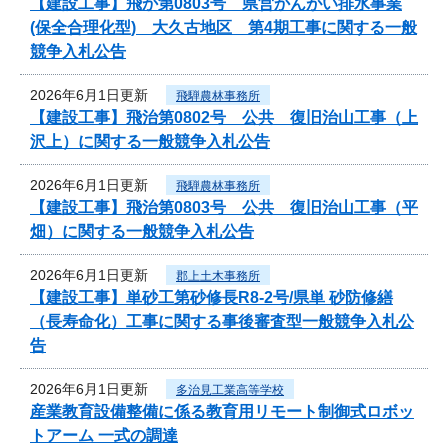
【建設工事】飛か第0803号 県営かんがい排水事業
(保全合理化型) 大久古地区 第4期工事に関する一般
競争入札公告
2026年6月1日更新
飛騨農林事務所
【建設工事】飛治第0802号 公共 復旧治山工事（上
沢上）に関する一般競争入札公告
2026年6月1日更新
飛騨農林事務所
【建設工事】飛治第0803号 公共 復旧治山工事（平
畑）に関する一般競争入札公告
2026年6月1日更新
郡上土木事務所
【建設工事】単砂工第砂修長R8-2号/県単 砂防修繕
（長寿命化）工事に関する事後審査型一般競争入札公
告
2026年6月1日更新
多治見工業高等学校
産業教育設備整備に係る教育用リモート制御式ロボッ
トアーム 一式の調達