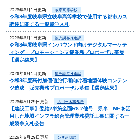
2026年6月1日更新
岐阜高等学校
令和8年度岐阜県立岐阜高等学校で使用する都市ガス
調達に関する一般競争入札
2026年6月1日更新
観光誘客推進課
令和8年度岐阜県インバウンド向けデジタルマーケテ
ィング・プロモーション支援業務プロポーザル募集
【選定結果】
2026年6月1日更新
観光誘客推進課
令和8年度高付加価値旅行者向け着地型体験コンテン
ツ造成・販売業務プロポーザル募集【選定結果】
2026年5月29日更新
古川土木事務所
【建設工事】委維2単第全面R8-2他号 県単 MEを活
用した地域インフラ総合管理業務委託工事に関する一
般競争入札公告
2026年5月29日更新
公共建築課