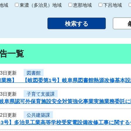
り
地域
東濃（多治見）地域
恵那地域
下呂地域
告一覧
13日更新
図書館
連業務】 【岐図委第1号】岐阜県図書館熱源改修基本
13日更新
子育て支援課
度岐阜県認可外保育施設安全対策強化事業実施業務委託
12日更新
公共建築課
6-3号】多治見工業高等学校受変電設備改修工事に関す