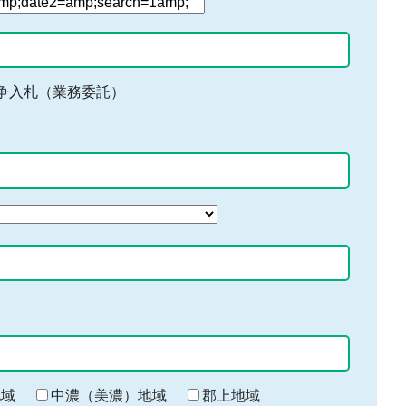
争入札（業務委託）
地域
中濃（美濃）地域
郡上地域