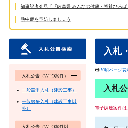
知事記者会見「『岐阜県 みんなの健康・福祉ひろば
熱中症を予防しましょう
本
入札
文
印刷ページ表
入札公告（WTO案件）
入札公
一般競争入札（建設工事）
一般競争入札（建設工事以
電子調達案件は
外）
入札公告（WTO案件以