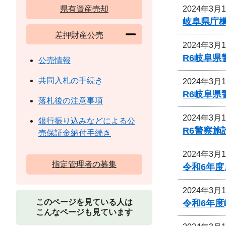
2024年3月
県有資産売却
岐阜県庁
差押財産公売
2024年3月
R6岐阜
公売情報
共同入札の手続き
2024年3月
R6岐阜
落札後の注意事項
2024年3月
銀行振り込みなどによる公
R6警察
売保証金納付手続き
2024年3月
指定管理者の募集
令和6年度
2024年3月
このページを見ている人は
令和6年
こんなページも見ています