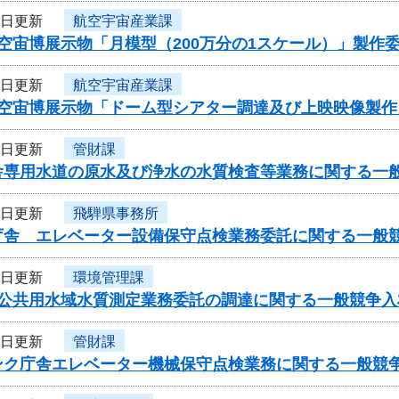
8日更新
航空宇宙産業課
空宙博展示物「月模型（200万分の1スケール）」製作
8日更新
航空宇宙産業課
度空宙博展示物「ドーム型シアター調達及び上映映像製
8日更新
管財課
舎専用水道の原水及び浄水の水質検査等業務に関する一
8日更新
飛騨県事務所
庁舎 エレベーター設備保守点検業務委託に関する一般
8日更新
環境管理課
度公共用水域水質測定業務委託の調達に関する一般競争入
8日更新
管財課
ンク庁舎エレベーター機械保守点検業務に関する一般競