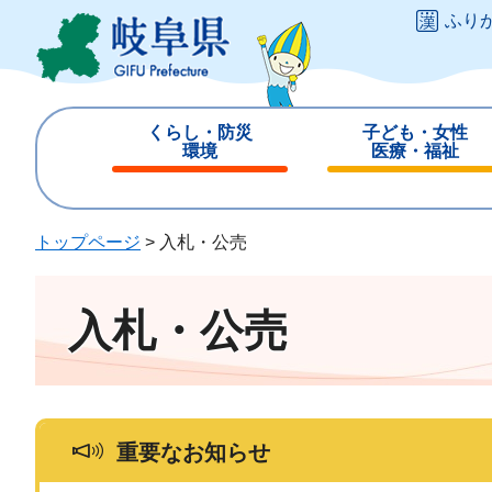
ペ
メ
ふり
ー
ニ
ジ
ュ
の
ー
先
を
くらし・防災
子ども・女性
頭
飛
環境
医療・福祉
で
ば
閉
閉
す
し
じ
じ
。
て
る
る
トップページ
>
入札・公売
本
文
へ
入札・公売
重要なお知らせ