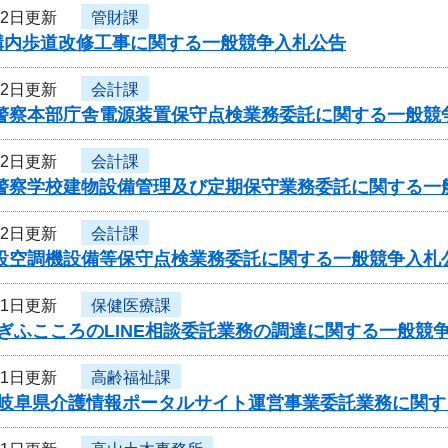
12日更新
管財課
構内歩道改修工事に関する一般競争入札公告
12日更新
会計課
県警察本部庁舎電源装置保守点検業務委託に関する一般競
12日更新
会計課
県警察学校建物設備管理及び定期保守業務委託に関する一
12日更新
会計課
施設空調機設備等保守点検業務委託に関する一般競争入札
11日更新
保健医療課
ぎふこころのLINE相談委託業務の調達に関する一般競
11日更新
高齢福祉課
度岐阜県介護情報ポータルサイト運営事業委託業務に関す