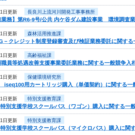
11日更新
長良川上流河川開発工事事務所
業務】第R6-9号/公共 内ケ谷ダム建設事業 環境調
11日更新
森林活用推進課
度G－クレジット制度登録審査及び検証業務委託に関する
11日更新
高齢福祉課
護職員等処遇改善支援事業委託業務に関する一般競争入
11日更新
保健環境研究所
 iseq100用カートリッジ購入（単価契約）に関する
11日更新
特別支援教育課
度 特別支援学校スクールバス（ワゴン）購入に関する一
11日更新
特別支援教育課
度 特別支援学校スクールバス（マイクロバス）購入に関