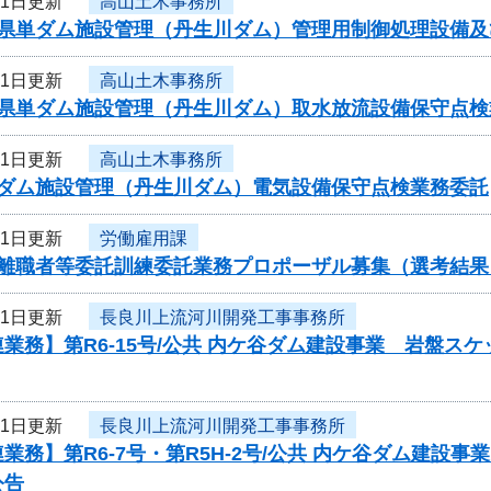
11日更新
高山土木事務所
度県単ダム施設管理（丹生川ダム）管理用制御処理設備
11日更新
高山土木事務所
度県単ダム施設管理（丹生川ダム）取水放流設備保守点検
11日更新
高山土木事務所
度ダム施設管理（丹生川ダム）電気設備保守点検業務委託
11日更新
労働雇用課
度離職者等委託訓練委託業務プロポーザル募集（選考結果
11日更新
長良川上流河川開発工事事務所
業務】第R6-15号/公共 内ケ谷ダム建設事業 岩盤ス
11日更新
長良川上流河川開発工事事務所
業務】第R6-7号・第R5H-2号/公共 内ケ谷ダム建
公告