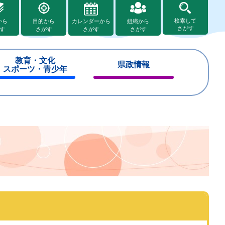
検索して
から
目的から
カレンダーから
組織から
さがす
す
さがす
さがす
さがす
教育・文化
県政情報
スポーツ・青少年
閉
閉
じ
じ
る
る