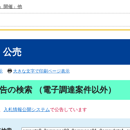
』開催」他
・公売
示
大きな文字で印刷ページ表示
告の検索 （電子調達案件以外）
、
入札情報公開システム
で公告しています