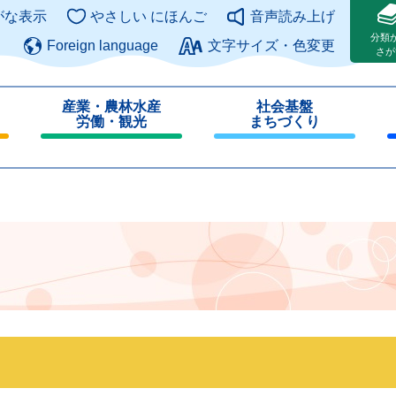
このページの本文へ
がな表示
やさしい にほんご
音声読み上げ
分類
Foreign language
文字サイズ・色変更
さが
産業・農林水産
社会基盤
労働・観光
まちづくり
閉
閉
じ
じ
る
る