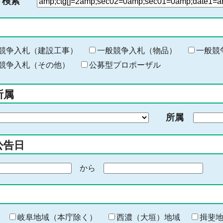
ド検索
検
索
す
る
キ
競争入札（建設工事）
一般競争入札（物品）
一般競
ー
競争入札（その他）
公募型プロポーザル
ワ
ー
所属
ド
を
所属
入
力
公告日
から
期
間
の
終
わ
岐阜地域（本庁除く）
西濃（大垣）地域
揖斐