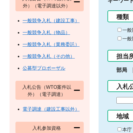
キーワー
外）（電子調達以外）
種類
一般競争入札（建設工事）
一般
一般競争入札（物品）
一般
一般競争入札（業務委託）
担当
一般競争入札（その他）
公募型プロポーザル
部局
入札
入札公告（WTO案件以
外）（電子調達）
期
間
電子調達（建設工事以外）
の
地域
始
入札参加資格
ま
本庁