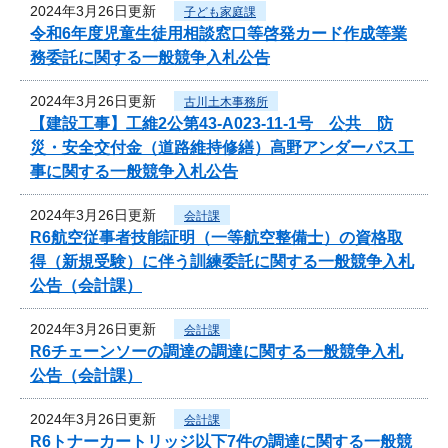
2024年3月26日更新
子ども家庭課
令和6年度児童生徒用相談窓口等啓発カード作成等業
務委託に関する一般競争入札公告
2024年3月26日更新
古川土木事務所
【建設工事】工維2公第43-A023-11-1号 公共 防
災・安全交付金（道路維持修繕）高野アンダーパス工
事に関する一般競争入札公告
2024年3月26日更新
会計課
R6航空従事者技能証明（一等航空整備士）の資格取
得（新規受験）に伴う訓練委託に関する一般競争入札
公告（会計課）
2024年3月26日更新
会計課
R6チェーンソーの調達の調達に関する一般競争入札
公告（会計課）
2024年3月26日更新
会計課
R6トナーカートリッジ以下7件の調達に関する一般競