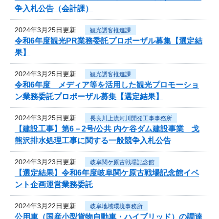
争入札公告（会計課）
2024年3月25日更新
観光誘客推進課
令和6年度観光PR業務委託プロポーザル募集【選定結
果】
2024年3月25日更新
観光誘客推進課
令和6年度 メディア等を活用した観光プロモーショ
ン業務委託プロポーザル募集【選定結果】
2024年3月25日更新
長良川上流河川開発工事事務所
【建設工事】第6－2号/公共 内ケ谷ダム建設事業 戈
熊沢排水処理工事に関する一般競争入札公告
2024年3月23日更新
岐阜関ケ原古戦場記念館
【選定結果】令和6年度岐阜関ケ原古戦場記念館イベ
ント企画運営業務委託
2024年3月22日更新
岐阜地域環境事務所
公用車（国産小型貨物自動車・ハイブリッド）の調達