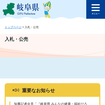
ペ
メ
このページの本文へ
ー
ニ
メ
ジ
ュ
ニ
の
ー
ュ
先
を
ー
頭
飛
トップページ
>
入札・公売
で
ば
す
し
入札・公売
。
て
本
文
へ
重要なお知らせ
知事記者会見「『岐阜県 みんなの健康・福祉ひろ