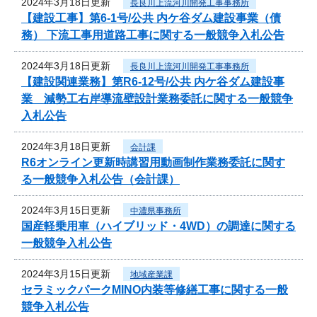
2024年3月18日更新
長良川上流河川開発工事事務所
【建設工事】第6-1号/公共 内ケ谷ダム建設事業（債
務） 下流工事用道路工事に関する一般競争入札公告
2024年3月18日更新
長良川上流河川開発工事事務所
【建設関連業務】第R6-12号/公共 内ケ谷ダム建設事
業 減勢工右岸導流壁設計業務委託に関する一般競争
入札公告
2024年3月18日更新
会計課
R6オンライン更新時講習用動画制作業務委託に関す
る一般競争入札公告（会計課）
2024年3月15日更新
中濃県事務所
国産軽乗用車（ハイブリッド・4WD）の調達に関する
一般競争入札公告
2024年3月15日更新
地域産業課
セラミックパークMINO内装等修繕工事に関する一般
競争入札公告