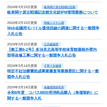
2024年3月15日更新
岐阜関ケ原古戦場記念館
岐阜関ケ原古戦場記念館文化財IPM管理業務について
2024年3月15日更新
情報システム課
Web会議用モバイル通信回線の調達に関する一般競争
入札公告
2024年3月15日更新
公共建築課
【教工第6-2号】多治見北高等学校体育館屋根外壁内
部等改修工事に関する一般競争入札公告
2024年3月14日更新
子育て支援課
特定不妊治療費助成事業審査等業務委託に関する一般
競争入札公告
2024年3月14日更新
保健環境研究所
令和6年度 コバス8800用消耗品購入（単価契約）に
関する一般競争入札