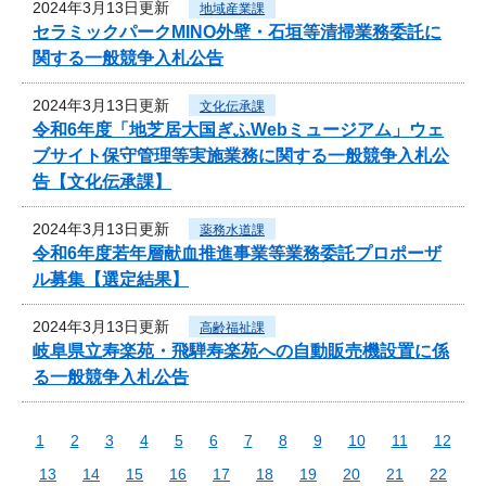
2024年3月13日更新
地域産業課
セラミックパークMINO外壁・石垣等清掃業務委託に
関する一般競争入札公告
2024年3月13日更新
文化伝承課
令和6年度「地芝居大国ぎふWebミュージアム」ウェ
ブサイト保守管理等実施業務に関する一般競争入札公
告【文化伝承課】
2024年3月13日更新
薬務水道課
令和6年度若年層献血推進事業等業務委託プロポーザ
ル募集【選定結果】
2024年3月13日更新
高齢福祉課
岐阜県立寿楽苑・飛騨寿楽苑への自動販売機設置に係
る一般競争入札公告
1
2
3
4
5
6
7
8
9
10
11
12
13
14
15
16
17
18
19
20
21
22