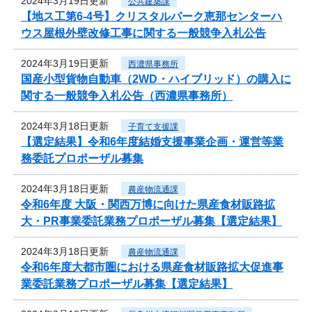
2024年3月19日更新
公共建築課
【地ス工第6-4号】クリスタルパーク恵那センターハ
ウス屋根外壁改修工事に関する一般競争入札公告
2024年3月19日更新
西濃県事務所
国産小型貨物自動車（2WD・ハイブリッド）の購入に
関する一般競争入札公告（西濃県事務所）
2024年3月18日更新
子育て支援課
【選定結果】令和6年度結婚支援事業企画・運営等業
務委託プロポーザル募集
2024年3月18日更新
農産物流通課
令和6年度 大阪・関西万博に向けた県産食材販路拡
大・PR事業委託業務プロポーザル募集【選定結果】
2024年3月18日更新
農産物流通課
令和6年度大都市圏における県産食材販路拡大促進事
業委託業務プロポーザル募集【選定結果】