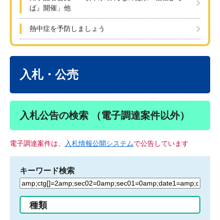
ば』開催」他
熱中症を予防しましょう
本
文
入札・公売
入札公告の検索 （電子調達案件以外）
電子調達案件は、
入札情報公開システム
で公告しています
キーワード検索
検
索
す
種類
る