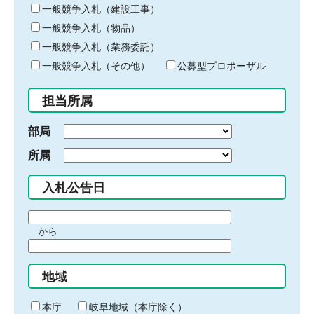
キ
一般競争入札（建設工事）
ー
一般競争入札（物品）
ワ
一般競争入札（業務委託）
ー
ド
一般競争入札（その他）
公募型プロポーザル
を
入
担当所属
力
部局
所属
入札公告日
期
から
間
期
の
間
始
地域
の
ま
終
り
わ
本庁
岐阜地域（本庁除く）