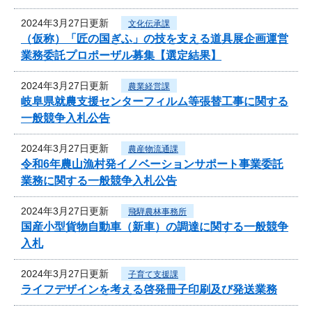
2024年3月27日更新
文化伝承課
（仮称）「匠の国ぎふ」の技を支える道具展企画運営
業務委託プロポーザル募集【選定結果】
2024年3月27日更新
農業経営課
岐阜県就農支援センターフィルム等張替工事に関する
一般競争入札公告
2024年3月27日更新
農産物流通課
令和6年農山漁村発イノベーションサポート事業委託
業務に関する一般競争入札公告
2024年3月27日更新
飛騨農林事務所
国産小型貨物自動車（新車）の調達に関する一般競争
入札
2024年3月27日更新
子育て支援課
ライフデザインを考える啓発冊子印刷及び発送業務