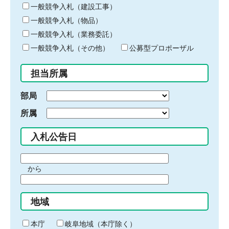
キ
一般競争入札（建設工事）
ー
一般競争入札（物品）
ワ
一般競争入札（業務委託）
ー
ド
一般競争入札（その他）
公募型プロポーザル
を
入
担当所属
力
部局
所属
入札公告日
期
から
間
期
の
間
始
地域
の
ま
終
り
わ
本庁
岐阜地域（本庁除く）