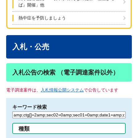
ば』開催」他
熱中症を予防しましょう
本
文
入札・公売
入札公告の検索 （電子調達案件以外）
電子調達案件は、
入札情報公開システム
で公告しています
キーワード検索
検
索
す
種類
る