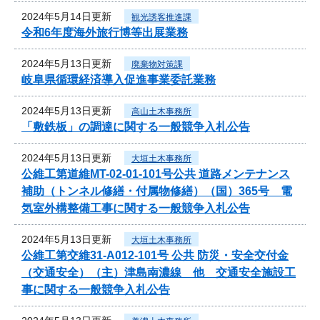
2024年5月14日更新
観光誘客推進課
令和6年度海外旅行博等出展業務
2024年5月13日更新
廃棄物対策課
岐阜県循環経済導入促進事業委託業務
2024年5月13日更新
高山土木事務所
「敷鉄板」の調達に関する一般競争入札公告
2024年5月13日更新
大垣土木事務所
公維工第道維MT-02-01-101号公共 道路メンテナンス
補助（トンネル修繕・付属物修繕）（国）365号 電
気室外構整備工事に関する一般競争入札公告
2024年5月13日更新
大垣土木事務所
公維工第交維31-A012-101号 公共 防災・安全交付金
（交通安全）（主）津島南濃線 他 交通安全施設工
事に関する一般競争入札公告