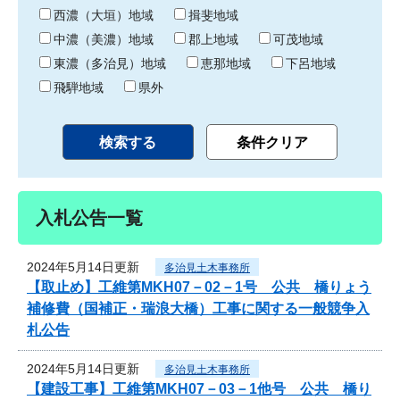
り
西濃（大垣）地域
揖斐地域
中濃（美濃）地域
郡上地域
可茂地域
東濃（多治見）地域
恵那地域
下呂地域
飛騨地域
県外
入札公告一覧
2024年5月14日更新
多治見土木事務所
【取止め】工維第MKH07－02－1号 公共 橋りょう
補修費（国補正・瑞浪大橋）工事に関する一般競争入
札公告
2024年5月14日更新
多治見土木事務所
【建設工事】工維第MKH07－03－1他号 公共 橋り