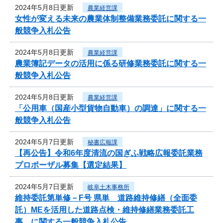
2024年5月8日更新
農業経営課
女性が変える未来の農業体制整備業務委託に関する一
般競争入札公告
2024年5月8日更新
農業経営課
農業簿記データの活用に係る研修業務委託に関する一
般競争入札公告
2024年5月8日更新
農業経営課
「公用車（国産小型貨物自動車）の調達」に関する一
般競争入札公告
2024年5月7日更新
秘書広報課
【再公告】令和6年度清流の国ぎふ戦略広報委託業務
プロポーザル募集【選定結果】
2024年5月7日更新
岐阜土木事務所
維持委託第単修－F号 県単 道路維持修繕（全面委
託）MEを活用した道路点検・維持修繕業務委託工
事 に関する一般競争入札公告