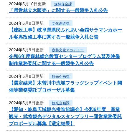
2024年5月10日更新
森林保全課
「県営林立木販売」に関する一般競争入札公告
2024年5月9日更新
文化創造課
【建設工事】岐阜県県民ふれあい会館サラマンカホー
ル客席改修工事に関する一般競争入札公告
2024年5月9日更新
森林文化アカデミー
令和6年度森林総合教育センタープログラム普及映像
制作業務委託に関する一般競争入札公告
2024年5月9日更新
観光企画課
【選定結果】木曽川中流域フラッグシップイベント開
催等業務委託プロポーザル募集
2024年5月8日更新
観光企画課
【愛知・岐阜広域観光推進協議会】令和6年度 産業
観光・武将観光デジタルスタンプラリー運営業務委託
プロポーザル募集【選定結果】