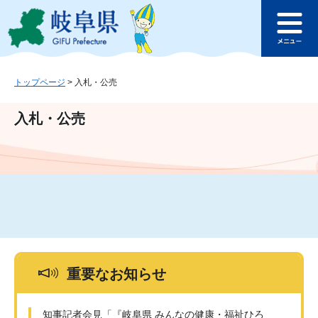
ペ
メ
このページの本文へ
ー
ニ
メ
ジ
ュ
ニ
の
ー
ュ
先
を
ー
頭
飛
トップページ
>
入札・公売
で
ば
す
し
入札・公売
。
て
本
文
へ
重要なお知らせ
知事記者会見「『岐阜県 みんなの健康・福祉ひろ