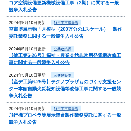
コア空調設備更新機械設備工事（2期）に関する一般
競争入札公告
2024年5月10日更新
航空宇宙産業課
空宙博展示物「月模型（200万分の1スケール）」製作
委託業務に関する一般競争入札公告
2024年5月10日更新
公共建築課
【健工第6-26号】福祉・農業会館非常用発電機改修工
事に関する一般競争入札公告
2024年5月10日更新
公共建築課
【産デ工第6-25号】テクノプラザものづくり支援セン
ター本館自動火災報知設備等改修工事に関する一般競
争入札公告
2024年5月10日更新
航空宇宙産業課
飛行機プロペラ等展示架台製作業務委託に関する一般
競争入札公告