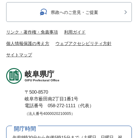
県政へのご意見・ご提案
リンク・著作権・免責事項
利用ガイド
個人情報保護の考え方
ウェブアクセシビリティ方針
サイトマップ
岐阜県庁
GIFU Prefectural Office
〒500-8570
岐阜市薮田南2丁目1番1号
電話番号 058-272-1111（代表）
（法人番号4000020210005）
開庁時間
午前8時30分から午後5時15分まで
（土曜日、日曜日、祝