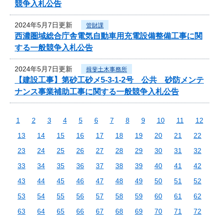
競争入札公告
2024年5月7日更新
管財課
西濃圏域総合庁舎電気自動車用充電設備整備工事に関
する一般競争入札公告
2024年5月7日更新
揖斐土木事務所
【建設工事】第砂工砂メ5-3-1-2号 公共 砂防メンテ
ナンス事業補助工事に関する一般競争入札公告
1
2
3
4
5
6
7
8
9
10
11
12
13
14
15
16
17
18
19
20
21
22
23
24
25
26
27
28
29
30
31
32
33
34
35
36
37
38
39
40
41
42
43
44
45
46
47
48
49
50
51
52
53
54
55
56
57
58
59
60
61
62
63
64
65
66
67
68
69
70
71
72