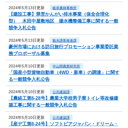
2024年5月13日更新
岐阜農林事務所
【建設工事】県営かんがい排水事業（保全合理化
型） 木田中屋敷地区 揚水機整備工事に関する一般
競争入札公告
2024年5月13日更新
観光誘客推進課
豪州市場における訪日旅行プロモーション事業委託業
務プロポーザル募集
2024年5月10日更新
中山間農業研究所
「国産小型貨物自動車（4WD・新車）の調達」に関す
る一般競争入札公告
2024年5月10日更新
公共建築課
【農経工第6-28号】農業大学校男子寮トイレ等改修建
築工事に関する一般競争入札公告
2024年5月10日更新
公共建築課
【産デ工第6-24号】ソフトピアジャパン・ドリーム・