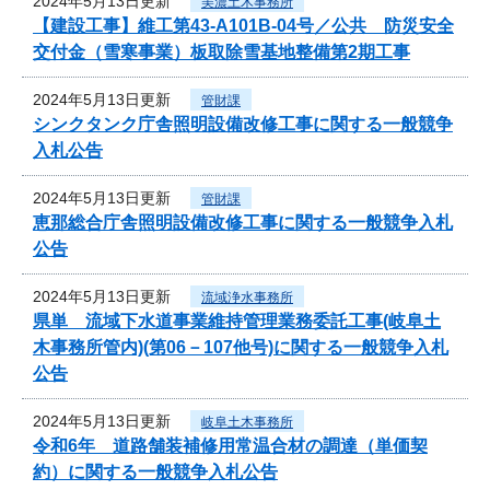
2024年5月13日更新
美濃土木事務所
【建設工事】維工第43-A101B-04号／公共 防災安全
交付金（雪寒事業）板取除雪基地整備第2期工事
2024年5月13日更新
管財課
シンクタンク庁舎照明設備改修工事に関する一般競争
入札公告
2024年5月13日更新
管財課
恵那総合庁舎照明設備改修工事に関する一般競争入札
公告
2024年5月13日更新
流域浄水事務所
県単 流域下水道事業維持管理業務委託工事(岐阜土
木事務所管内)(第06－107他号)に関する一般競争入札
公告
2024年5月13日更新
岐阜土木事務所
令和6年 道路舗装補修用常温合材の調達（単価契
約）に関する一般競争入札公告