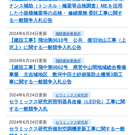
ナンス補助（トンネル・橋梁等点検調査）MEを活用
した小規模橋梁等の点検・ 修繕業務 委託工事に関す
る一般競争入札公告
2024年6月24日更新
飛騨農林事務所
【建設工事】飛治第0610号 公共 復旧治山工事（上
沢上）に関する一般競争入札公告
2024年6月24日更新
飛騨農林事務所
【建設工事】飛中第0602号 県営中山間地域総合整備
事業 北吉城地区 数河中田土砂崩落防止柵第3期工
事に関する一般競争入札公告
2024年6月24日更新
セラミックス研究所
セラミックス研究所照明器具改修（LED化）工事に関
する一般競争入札
2024年6月24日更新
セラミックス研究所
セラミックス研究所個別空調機更新工事に関する一般