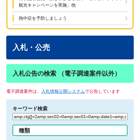
観光キャンペーンを実施」他
熱中症を予防しましょう
本
文
入札・公売
入札公告の検索 （電子調達案件以外）
電子調達案件は、
入札情報公開システム
で公告しています
キーワード検索
検
索
す
種類
る