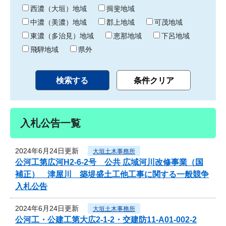
り
西濃（大垣）地域
揖斐地域
中濃（美濃）地域
郡上地域
可茂地域
東濃（多治見）地域
恵那地域
下呂地域
飛騨地域
県外
入札公告一覧
2024年6月24日更新
大垣土木事務所
公河工第広河H2-6-2号 公共 広域河川改修事業（国
補正） 津屋川 築堤盛土工他工事に関する一般競争
入札公告
2024年6月24日更新
大垣土木事務所
公河工・公建工第大広2-1-2・交建防11-A01-002-2