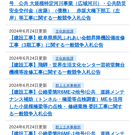
号 公共 大規模特定河川事業（広域河川）・公共防災
安全交付金（改築）（債務） 赤坂大橋下部工（左
岸）等工事に関する一般競争入札公告
2024年6月24日更新
文化創造課
【建設工事】岐阜県県民ふれあい会館昇降機設備改修
工事（3期工事）に関する一般競争入札公告
2024年6月24日更新
文化創造課
【建設工事】飛騨・世界生活文化センター芸術堂舞台
機構等改修工事に関する一般競争入札公告
2024年6月24日更新
郡上土木事務所
【建設工事】公維委第R6ME-2他号/公共 道路メンテ
ナンス補助（トンネル・橋梁等点検調査）MEを活用
した小規模橋梁等の点検・ 修繕業務 委託工事に関す
る一般競争入札公告
2024年6月24日更新
郡上土木事務所
【建設工事】公維委第R6ME-1他号/公共 道路メンテ