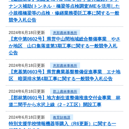
ナンス補助(トンネル・橋梁等点検調査)MEを活用した
小規模橋梁等の点検・修繕業務委託工事に関する一般
競争入札公告
2024年6月18日更新
恵那農林事務所
【恵中第0602号】県営中山間地域総合整備事業 やさ
か地区 山口集落道第3期工事に関する一般競争入札
公告
2024年6月18日更新
恵那農林事務所
【恵基第0603号】県営農業基盤整備促進事業 エナ地
区 暗渠排水第4期工事に関する一般競争入札公告
2024年6月18日更新
郡上農林事務所
【郡林第0601号】地方創生道整備推進交付金事業 林
道二間手から水沢上線（2－2工区）開設工事
2024年6月18日更新
教育財務課
特別支援学校情報機器等購入（R6更新）に関する一