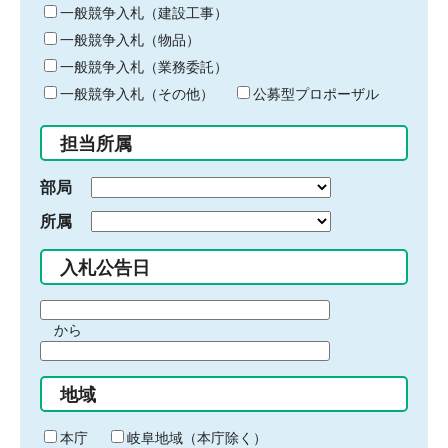
キ
一般競争入札（建設工事）
ー
一般競争入札（物品）
ワ
一般競争入札（業務委託）
ー
ド
一般競争入札（その他）
公募型プロポーザル
を
入
担当所属
力
部局
所属
入札公告日
期
から
間
期
の
間
始
地域
の
ま
終
り
わ
本庁
岐阜地域（本庁除く）