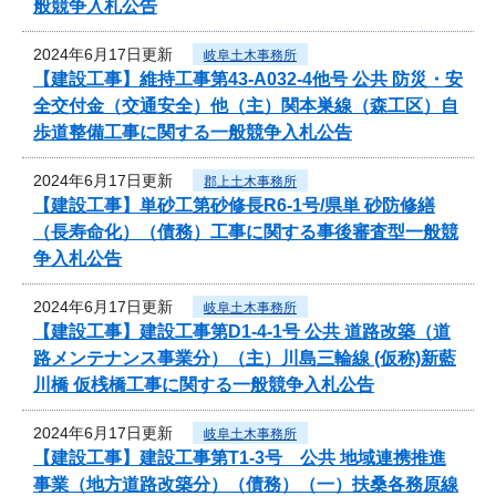
般競争入札公告
2024年6月17日更新
岐阜土木事務所
【建設工事】維持工事第43-A032-4他号 公共 防災・安
全交付金（交通安全）他（主）関本巣線（森工区）自
歩道整備工事に関する一般競争入札公告
2024年6月17日更新
郡上土木事務所
【建設工事】単砂工第砂修長R6-1号/県単 砂防修繕
（長寿命化）（債務）工事に関する事後審査型一般競
争入札公告
2024年6月17日更新
岐阜土木事務所
【建設工事】建設工事第D1-4-1号 公共 道路改築（道
路メンテナンス事業分）（主）川島三輪線 (仮称)新藍
川橋 仮桟橋工事に関する一般競争入札公告
2024年6月17日更新
岐阜土木事務所
【建設工事】建設工事第T1-3号 公共 地域連携推進
事業（地方道路改築分）（債務）（一）扶桑各務原線