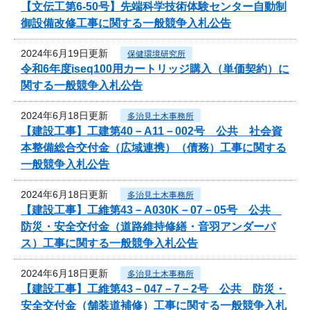
【文伝工第6-50号】先端科学技術体験センター自動制
御設備改修工事に関する一般競争入札公告
2024年6月19日更新
保健環境研究所
令和6年度iseq100用カートリッジ購入（単価契約）に
関する一般競争入札公告
2024年6月18日更新
多治見土木事務所
【建設工事】工建第40－A11－002号 公共 社会資
本整備総合交付金（広域連携）（債務）工事に関する
一般競争入札公告
2024年6月18日更新
多治見土木事務所
【建設工事】工維第43－A030K－07－05号 公共
防災・安全交付金（道路維持修繕・音羽アンダーパ
ス）工事に関する一般競争入札公告
2024年6月18日更新
多治見土木事務所
【建設工事】工維第43－047－7－2号 公共 防災・
安全交付金（舗装道補修）工事に関する一般競争入札