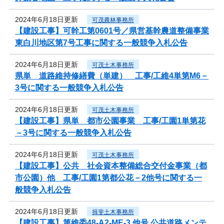
2024年6月18日更新
可茂農林事務所
【建設工事】可幹工第0601号／県営基幹農道整備事業
東白川地区第7号工事に関する一般競争入札公告
2024年6月18日更新
可茂土木事務所
県単 道路維持修繕費（単建） 工事/工維4単第M6－
3号に関する一般競争入札公告
2024年6月18日更新
可茂土木事務所
【建設工事】県単 都市公園事業 工事/工園1単第花
－3号に関する一般競争入札公告
2024年6月18日更新
可茂土木事務所
【建設工事】公共 社会資本整備総合交付金事業（都
市公園）他 工事/工園1第都公花－2他号に関する一
般競争入札公告
2024年6月18日更新
揖斐土木事務所
【建設工事】第維委48-A2-ME-3 他号 公共道路メンテ