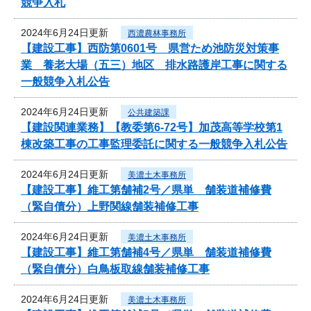
競争入札
2024年6月24日更新
西濃農林事務所
【建設工事】西防第0601号 県営ため池防災対策事
業 養老大場（五三）地区 排水路護岸工事に関する
一般競争入札公告
2024年6月24日更新
公共建築課
【建設関連業務】【教委第6-72号】加茂高等学校第1
棟改築工事の工事監理委託に関する一般競争入札公告
2024年6月24日更新
美濃土木事務所
【建設工事】維工第舗補2号／県単 舗装道補修費
（緊自債分）上野関線舗装補修工事
2024年6月24日更新
美濃土木事務所
【建設工事】維工第舗補4号／県単 舗装道補修費
（緊自債分）白鳥板取線舗装補修工事
2024年6月24日更新
美濃土木事務所