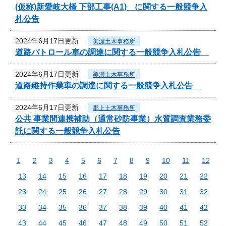
(仮称)新愛岐大橋 下部工事(A1) に関する一般競争入
札公告
2024年6月17日更新
美濃土木事務所
道路パトロール車の調達に関する一般競争入札公告
2024年6月17日更新
美濃土木事務所
道路維持作業車の調達に関する一般競争入札公告
2024年6月17日更新
郡上土木事務所
公共 事業間連携補助（通常砂防事業）水質調査業務委
託に関する一般競争入札公告
1
2
3
4
5
6
7
8
9
10
11
12
13
14
15
16
17
18
19
20
21
22
23
24
25
26
27
28
29
30
31
32
33
34
35
36
37
38
39
40
41
42
43
44
45
46
47
48
49
50
51
52