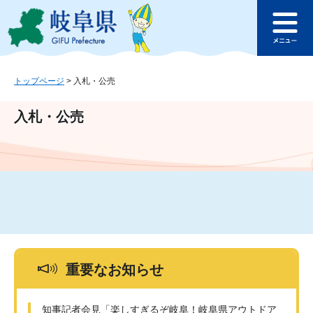
ペ
メ
このページの本文へ
ー
ニ
メ
ジ
ュ
ニ
の
ー
ュ
先
を
ー
頭
飛
トップページ
>
入札・公売
で
ば
す
し
入札・公売
。
て
本
文
へ
重要なお知らせ
知事記者会見「楽しすぎるぞ岐阜！岐阜県アウトドア