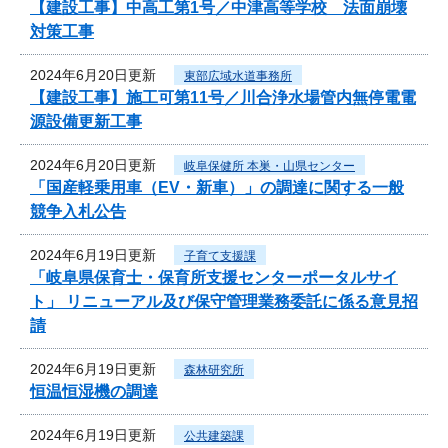
【建設工事】中高工第1号／中津高等学校 法面崩壊
対策工事
2024年6月20日更新
東部広域水道事務所
【建設工事】施工可第11号／川合浄水場管内無停電電
源設備更新工事
2024年6月20日更新
岐阜保健所 本巣・山県センター
「国産軽乗用車（EV・新車）」の調達に関する一般
競争入札公告
2024年6月19日更新
子育て支援課
「岐阜県保育士・保育所支援センターポータルサイ
ト」 リニューアル及び保守管理業務委託に係る意見招
請
2024年6月19日更新
森林研究所
恒温恒湿機の調達
2024年6月19日更新
公共建築課