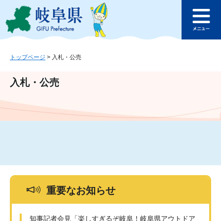
ペ
メ
このページの本文へ
ー
ニ
メ
ジ
ュ
ニ
の
ー
ュ
先
を
ー
頭
飛
トップページ
>
入札・公売
で
ば
す
し
入札・公売
。
て
本
文
へ
重要なお知らせ
知事記者会見「楽しすぎるぞ岐阜！岐阜県アウトドア