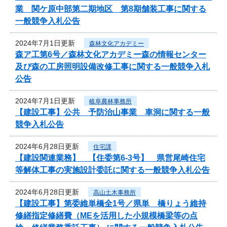
業 関ケ原中部第二期地区 第8期舗装工事に関する
一般競争入札公告
2024年7月1日更新
森林文化アカデミー
森ア工第6号／森林文化アカデミー森の情報センター
及び森の工房照明設備改修工事に関する一般競争入札
公告
2024年7月1日更新
岐阜農林事務所
【建設工事】公共 予防治山事業 車洞に関する一般
競争入札公告
2024年6月28日更新
住宅課
【建設関連業務】 【住委第6-3号】 県営尾崎住宅
等解体工事の実施設計委託に関する一般競争入札公告
2024年6月28日更新
高山土木事務所
【建設工事】第委維単橋全1号／県単 橋りょう維持
修繕指定修繕費（MEを活用した小規模橋梁等の点