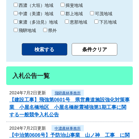
り
西濃（大垣）地域
揖斐地域
中濃（美濃）地域
郡上地域
可茂地域
東濃（多治見）地域
恵那地域
下呂地域
飛騨地域
県外
入札公告一覧
2024年7月2日更新
飛騨農林事務所
【建設工事】飛強第0601号 県営農道施設強化対策事
業 小屋名橋地区 小屋名橋耐震補強第1期工事に関
する一般競争入札公告
2024年7月2日更新
中濃農林事務所
【中治第0606号】予防治山事業 山ノ神 工事 に関