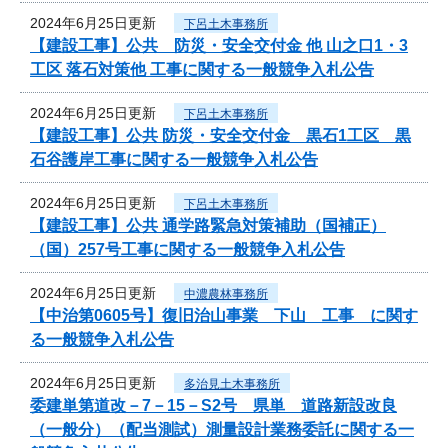
2024年6月25日更新
下呂土木事務所
【建設工事】公共 防災・安全交付金 他 山之口1・3
工区 落石対策他 工事に関する一般競争入札公告
2024年6月25日更新
下呂土木事務所
【建設工事】公共 防災・安全交付金 黒石1工区 黒
石谷護岸工事に関する一般競争入札公告
2024年6月25日更新
下呂土木事務所
【建設工事】公共 通学路緊急対策補助（国補正）
（国）257号工事に関する一般競争入札公告
2024年6月25日更新
中濃農林事務所
【中治第0605号】復旧治山事業 下山 工事 に関す
る一般競争入札公告
2024年6月25日更新
多治見土木事務所
委建単第道改－7－15－S2号 県単 道路新設改良
（一般分）（配当測試）測量設計業務委託に関する一