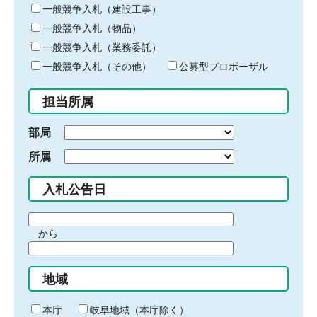
キ
一般競争入札（建設工事）
ー
一般競争入札（物品）
ワ
一般競争入札（業務委託）
ー
ド
一般競争入札（その他）
公募型プロポーザル
を
入
担当所属
力
部局
所属
入札公告日
期
から
間
期
の
間
始
地域
の
ま
終
り
わ
本庁
岐阜地域（本庁除く）