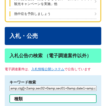
観光キャンペーンを実施」他
熱中症を予防しましょう
本
文
入札・公売
入札公告の検索 （電子調達案件以外）
電子調達案件は、
入札情報公開システム
で公告しています
キーワード検索
検
索
す
種類
る