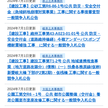
2024年7月1日更新
郡上土木事務所
【建設工事】公砂工第R6-86-1号/公共 防災・安全交付
金（急傾斜地崩壊対策事業）工事に関する事後審査型
一般競争入札公告
2024年7月1日更新
岐阜土木事務所
【建設工事】維持工事第43-A023-01-01号 公共 防災・
安全交付金（道路維持修繕）今嶺アンダーパスポンプ
槽耐震補強 工事 に関する一般競争入札公告
2024年7月1日更新
岐阜土木事務所
【建設工事】建設工事第T1-2号 公共 地域連携推進事
業（地方道路改築分）(債務)（一）扶桑各務原線(仮称)
新愛岐大橋 下部(P2第2期)・仮桟橋 工事に関する一般
競争入札公告
2024年7月1日更新
大垣土木事務所
公園工第交R6－1号 公共 都市公園整備（交付金）養
老公園楽市楽座改修工事に関する一般競争入札公告