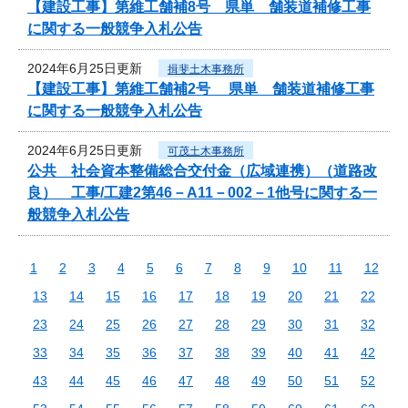
【建設工事】第維工舗補8号 県単 舗装道補修工事
に関する一般競争入札公告
2024年6月25日更新
揖斐土木事務所
【建設工事】第維工舗補2号 県単 舗装道補修工事
に関する一般競争入札公告
2024年6月25日更新
可茂土木事務所
公共 社会資本整備総合交付金（広域連携）（道路改
良） 工事/工建2第46－A11－002－1他号に関する一
般競争入札公告
1
2
3
4
5
6
7
8
9
10
11
12
13
14
15
16
17
18
19
20
21
22
23
24
25
26
27
28
29
30
31
32
33
34
35
36
37
38
39
40
41
42
43
44
45
46
47
48
49
50
51
52