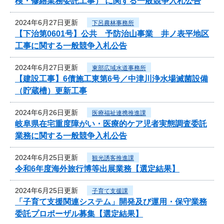
検・修繕業務委託工事） に関する一般競争入札公告
2024年6月27日更新
下呂農林事務所
【下治第0601号】公共 予防治山事業 井ノ表平地区
工事に関する一般競争入札公告
2024年6月27日更新
東部広域水道事務所
【建設工事】6債施工東第6号／中津川浄水場滅菌設備
（貯蔵槽）更新工事
2024年6月26日更新
医療福祉連携推進課
岐阜県在宅重度障がい・医療的ケア児者実態調査委託
業務に関する一般競争入札公告
2024年6月25日更新
観光誘客推進課
令和6年度海外旅行博等出展業務【選定結果】
2024年6月25日更新
子育て支援課
「子育て支援関連システム」開発及び運用・保守業務
委託プロポーザル募集【選定結果】