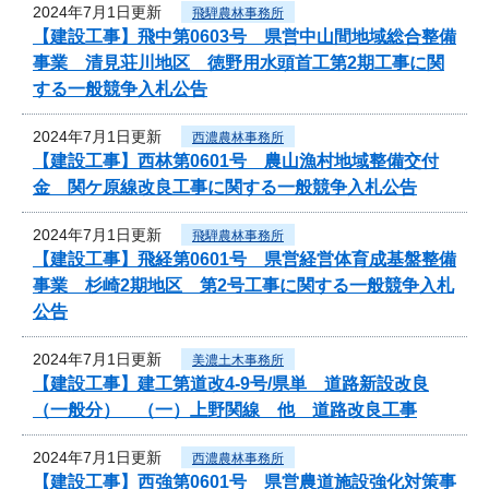
2024年7月1日更新
飛騨農林事務所
【建設工事】飛中第0603号 県営中山間地域総合整備
事業 清見荘川地区 徳野用水頭首工第2期工事に関
する一般競争入札公告
2024年7月1日更新
西濃農林事務所
【建設工事】西林第0601号 農山漁村地域整備交付
金 関ケ原線改良工事に関する一般競争入札公告
2024年7月1日更新
飛騨農林事務所
【建設工事】飛経第0601号 県営経営体育成基盤整備
事業 杉崎2期地区 第2号工事に関する一般競争入札
公告
2024年7月1日更新
美濃土木事務所
【建設工事】建工第道改4-9号/県単 道路新設改良
（一般分） （一）上野関線 他 道路改良工事
2024年7月1日更新
西濃農林事務所
【建設工事】西強第0601号 県営農道施設強化対策事