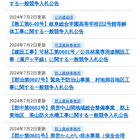
する一般競争入札公告
2024年7月2日更新
公共建築課
【教工第6-49号】岐阜総合学園高等学校旧2号館等解
体工事に関する一般競争入札公告
2024年7月2日更新
可茂農林事務所
【建設工事】可林工第0601号／公共林業専用道開設工
事（瀬戸ヶ平線）に関する一般競争入札公告
2024年7月2日更新
郡上農林事務所
【郡治第0607号】緊急予防治山事業 村地洞谷地区工
事に関する一般競争入札公告
2024年7月2日更新
郡上農林事務所
【郡中第0603号】県営中山間地域総合整備事業 郡上
東地区 美山防火水槽工事に関する一般競争入札公告
2024年7月2日更新
郡上農林事務所
【郡か第0601号】県営かんがい排水事業（保全合理